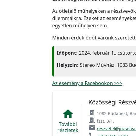
Az ötletelő műhelyeken a résztvevők 
dilemmáikra. Ezeket az eseményeket 
egyetlen műhelyen sem.
Minden érdeklődőt várunk szeretette
Időpont:
2024. február 1., csütört
Helyszín:
Stereo Művház, 1083 Buda
Az esemény a Facebookon >>>
Közösségi Részvé
home
meeting_room
1082 Budapest, Bar
meeting_room
fszt. 3/1.
További
email
reszvetel@jozsefva
részletek
phone