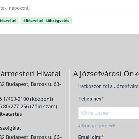
teki napokon!)
Részvétel
#Részvételi költségvetés
ármesteri Hivatal
A Józsefvárosi Önk
2 Budapest, Baross u. 63-
Iratkozzon fel a Józsefváro
 1/459-2100 (Központ)
Teljes név
 80/277-256 (Zöld szám)
itvatartás
Adja meg teljes nevét!
szolgálat
2 Budapest, Baross u. 66–
Email cím: