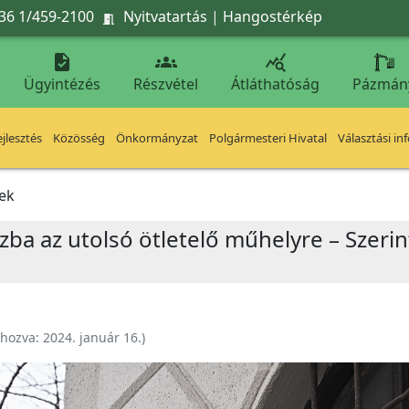
36 1/459-2100
Nyitvatartás
|
Hangostérkép




Ügyintézés
Részvétel
Átláthatóság
Pázmán
jlesztés
Közösség
Önkormányzat
Polgármesteri Hivatal
Választási in
ek
ba az utolsó ötletelő műhelyre – Szeri
ehozva:
2024. január 16.
)