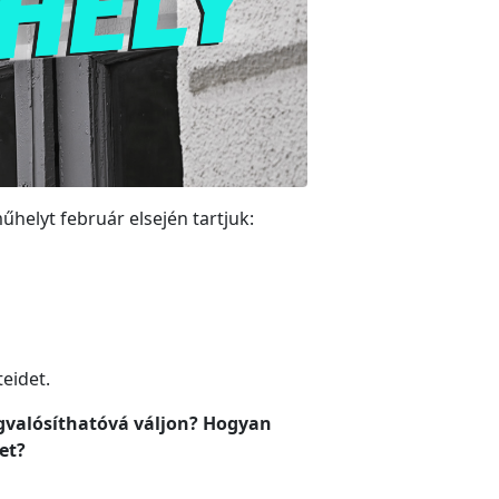
űhelyt február elsején tartjuk:
eidet.
egvalósíthatóvá váljon? Hogyan
let?