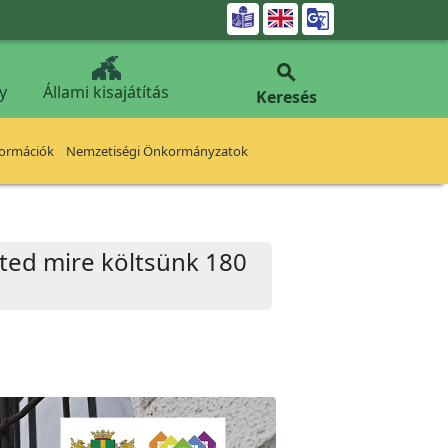


y
Állami kisajátítás
Keresés
formációk
Nemzetiségi Önkormányzatok
nted mire költsünk 180