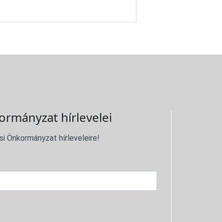
ormányzat hírlevelei
si Önkormányzat hírleveleire!