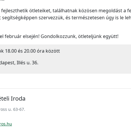
fejleszthetik ötleteiket, találhatnak közösen megoldást a f
segítségképpen szervezzük, és természetesen úgy is le lehe
l február elsején! Gondolkozzunk, ötleteljünk együtt!
ök 18.00 és 20.00 óra között
pest, Illés u. 36.
teli Iroda
oss u. 63-67.
ros.hu