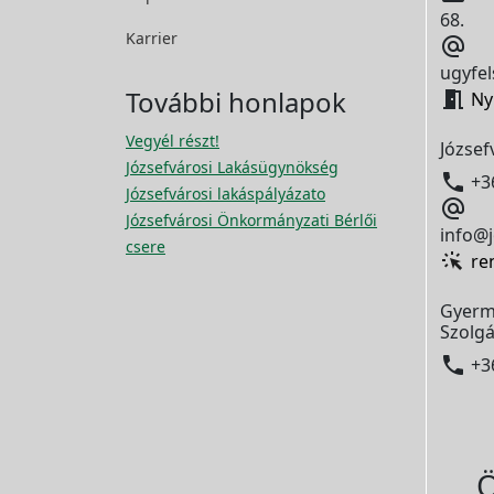
68.
Karrier

ugyfel
További honlapok

Ny
Vegyél részt!
József
Józsefvárosi Lakásügynökség

+3
Józsefvárosi lakáspályázato

Józsefvárosi Önkormányzati Bérlői
info@j
csere
re
Gyerm
Szolgá

+3
Ö