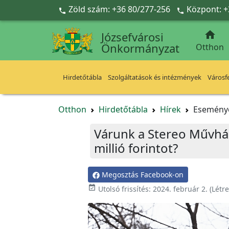
Ugrás a fő tartalomra
Zöld szám: +36 80/277-256
Központ: +



Józsefvárosi
Önkormányzat
Otthon
Hirdetőtábla
Szolgáltatások és intézmények
Városfe
Otthon
Hirdetőtábla
Hírek
Esemény
Várunk a Stereo Művház
millió forintot?
Megosztás Facebook-on

Utolsó frissítés:
2024. február 2.
(Létr