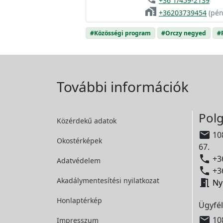
+36 1/459-2139
home_work
+36203739454
(pén
#Közösségi program
#Orczy negyed
#
További információk
Polg
Közérdekű adatok

108
Okostérképek
67.

+36
Adatvédelem

+36
Akadálymentesítési
nyilatkozat

Ny
Honlaptérkép
Ügyfél

108
Impresszum