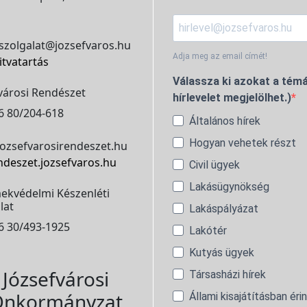
szolgalat@jozsefvaros.hu
Adja meg az email címét!
itvatartás
Válassza ki azokat a témá
városi Rendészet
hírlevelet megjelölhet.)
6 80/204-618
Általános hírek
Hogyan vehetek részt
ozsefvarosirendeszet.hu
ndeszet.jozsefvaros.hu
Civil ügyek
Lakásügynökség
ekvédelmi Készenléti
lat
Lakáspályázat
6 30/493-1925
Lakótér
Kutyás ügyek
Józsefvárosi
Társasházi hírek
nkormányzat
Állami kisajátításban éri