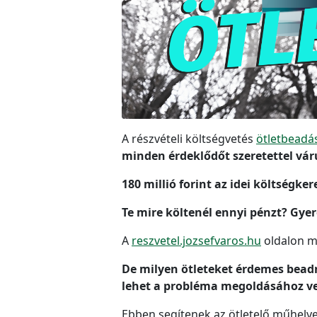
A részvételi költségvetés
ötletbeadá
minden érdeklődőt szeretettel váru
180 millió forint az idei költségker
Te mire költenél ennyi pénzt? Gyere
A
reszvetel.jozsefvaros.hu
oldalon me
De milyen ötleteket érdemes beadn
lehet a probléma megoldásához vez
Ebben segítenek az ötletelő műhelye