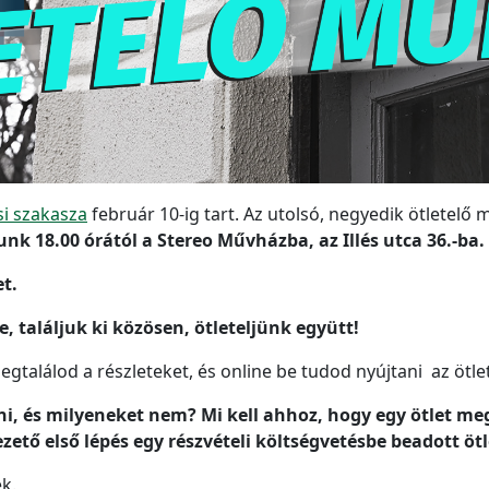
si szakasza
február 10-ig tart. Az utolsó, negyedik ötletelő m
nk 18.00 órától a Stereo Művházba, az Illés utca 36.-ba.
et.
, találjuk ki közösen, ötleteljünk együtt!
gtalálod a részleteket, és online be tudod nyújtani az ötlet
i, és milyeneket nem? Mi kell ahhoz, hogy egy ötlet m
ető első lépés egy részvételi költségvetésbe beadott öt
k.