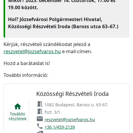
Mikor? 2023. december 14. csütörtök, 17.00 és
19.00 között.
Hol? Józsefvárosi Polgármesteri Hivatal,
Közösségi Részvételi Iroda (Baross utca 63–67.)
Kérjük, részvételi szándékodat jelezd a
reszvetel@jozsefvaros.hu
e-mail-címen.
Hozd a barátaidat is!
További információ:
Közösségi Részvételi Iroda
meeting_room
1082 Budapest, Baross u. 63-67.
home
meeting_room
fszt. 3/1.
További
email
részletek
reszvetel@jozsefvaros.hu
phone
+36 1/459-2139