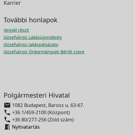
Karrier
További honlapok
Vegyél részt!
Józsefvárosi Lakásügynökség
Józsefvárosi lakáspályázato
Józsefvárosi Önkormányzati Bérlői csere
Polgármesteri Hivatal

1082 Budapest, Baross u. 63-67.

+36 1/459-2100 (Központ)

+36 80/277-256 (Zöld szám)

Nyitvatartás