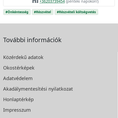
home_work
+36203739454
(pénteki napokon!)
#Önkéntesség
#Részvétel
#Részvételi költségvetés
További információk
Közérdekű adatok
Okostérképek
Adatvédelem
Akadálymentesítési
nyilatkozat
Honlaptérkép
Impresszum