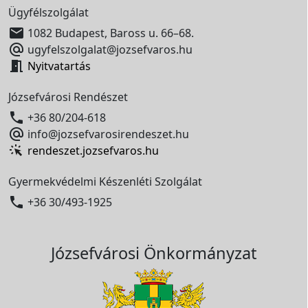
Ügyfélszolgálat

1082 Budapest, Baross u. 66–68.

ugyfelszolgalat@jozsefvaros.hu

Nyitvatartás
Józsefvárosi Rendészet

+36 80/204-618

info@jozsefvarosirendeszet.hu
rendeszet.jozsefvaros.hu
Gyermekvédelmi Készenléti Szolgálat

+36 30/493-1925
Józsefvárosi Önkormányzat