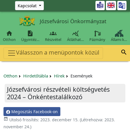
Ugrás a fő tartalomra

Kapcsolat
Józsefvárosi Önkormányzat




Otthon
Ügyintéz…
Részvétel
Átláthat…
Pázmány
Állami k…
Válasszon a menüpontok közül

Otthon
Hirdetőtábla
Hírek
Események
Józsefvárosi részvételi költségvetés
2024 – Önkéntestalálkozó
Megosztás Facebook-on

Utolsó frissítés:
2023. december 15.
(Létrehozva:
2023.
november 24.
)