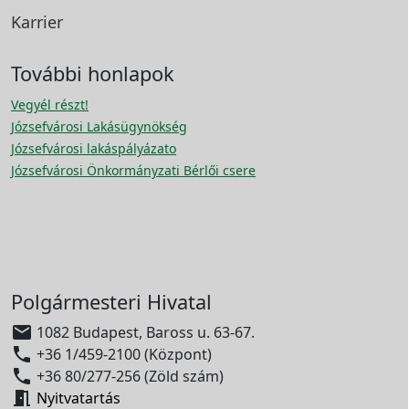
Karrier
További honlapok
Vegyél részt!
Józsefvárosi Lakásügynökség
Józsefvárosi lakáspályázato
Józsefvárosi Önkormányzati Bérlői csere
Polgármesteri Hivatal

1082 Budapest, Baross u. 63-67.

+36 1/459-2100 (Központ)

+36 80/277-256 (Zöld szám)

Nyitvatartás