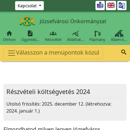
Ugrás a fő tartalomra

Kapcsolat
Józsefvárosi Önkormányzat




Otthon
Ügyintéz…
Részvétel
Átláthat…
Pázmány
Állami k…
Válasszon a menüpontok közül

Részvételi költségvetés 2024
Utolsó frissítés: 2025. december 12. (létrehozva:
2024. január 1.)
Elmondhatod milyen legyen Józsefváros.