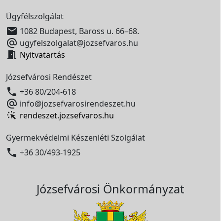
Ügyfélszolgálat

1082 Budapest, Baross u. 66–68.

ugyfelszolgalat@jozsefvaros.hu

Nyitvatartás
Józsefvárosi Rendészet

+36 80/204-618

info@jozsefvarosirendeszet.hu
rendeszet.jozsefvaros.hu
Gyermekvédelmi Készenléti Szolgálat

+36 30/493-1925
Józsefvárosi Önkormányzat