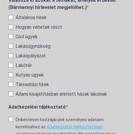
Válassza ki azokat a témákat, amelyek érdeklik!
(Bármennyi hírlevelet megjelölhet.)
Általános hírek
Hogyan vehetek részt
Civil ügyek
Lakásügynökség
Lakáspályázat
Lakótér
Kutyás ügyek
Társasházi hírek
Állami kisajátításban érintett házak lakóinak
Adatkezelési tájékoztató
Önkéntesen hozzájárulok személyes adataim
kezeléséhez az
Adatkezelési tájékoztatóban