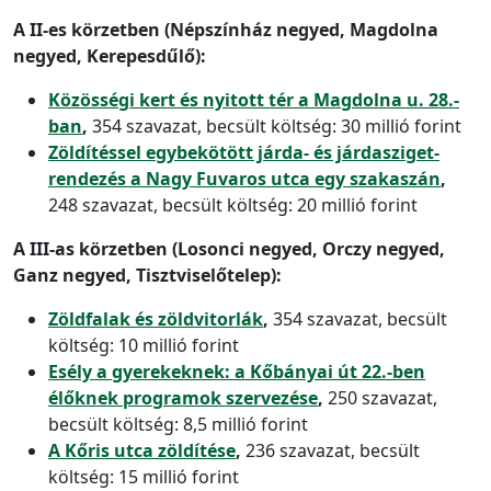
A II-es körzetben (Népszínház negyed, Magdolna
negyed, Kerepesdűlő):
Közösségi kert és nyitott tér a Magdolna u. 28.-
ban
,
354 szavazat, becsült költség: 30 millió forint
Zöldítéssel egybekötött járda- és járdasziget-
rendezés a Nagy Fuvaros utca egy szakaszán
,
248 szavazat, becsült költség: 20 millió forint
A III-as körzetben (Losonci negyed, Orczy negyed,
Ganz negyed, Tisztviselőtelep):
Zöldfalak és zöldvitorlák
,
354 szavazat, becsült
költség: 10 millió forint
Esély a gyerekeknek: a Kőbányai út 22.-ben
élőknek programok szervezése
,
250 szavazat,
becsült költség: 8,5 millió forint
A Kőris utca zöldítése
,
236 szavazat, becsült
költség: 15 millió forint