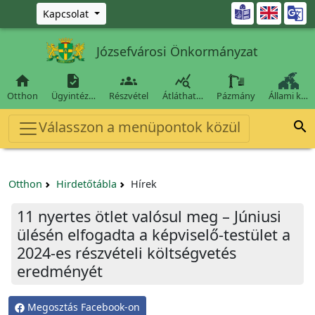
Ugrás a fő tartalomra

Kapcsolat
Józsefvárosi Önkormányzat




Otthon
Ügyintéz…
Részvétel
Átláthat…
Pázmány
Állami k…
Válasszon a menüpontok közül

Otthon
Hirdetőtábla
Hírek
11 nyertes ötlet valósul meg – Júniusi
ülésén elfogadta a képviselő-testület a
2024-es részvételi költségvetés
eredményét
Megosztás Facebook-on