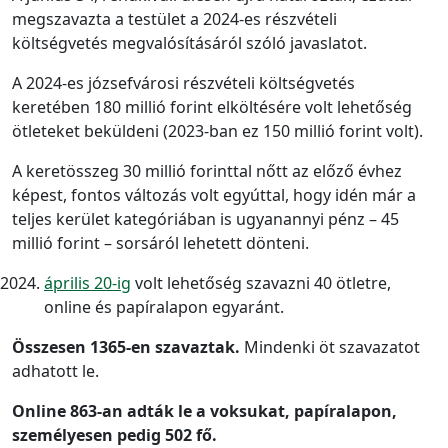
megszavazta a testület a 2024-es részvételi
költségvetés megvalósításáról szóló javaslatot.
A 2024-es józsefvárosi részvételi költségvetés
keretében 180 millió forint elköltésére volt lehetőség
ötleteket beküldeni (2023-ban ez 150 millió forint volt).
A keretösszeg 30 millió forinttal nőtt az előző évhez
képest, fontos változás volt egyúttal, hogy idén már a
teljes kerület kategóriában is ugyanannyi pénz – 45
millió forint – sorsáról lehetett dönteni.
április 20-ig
volt lehetőség szavazni 40 ötletre,
online és papíralapon egyaránt.
Összesen 1365-en szavaztak.
Mindenki öt szavazatot
adhatott le.
Online 863-an adták le a voksukat, papíralapon,
személyesen pedig 502 fő.