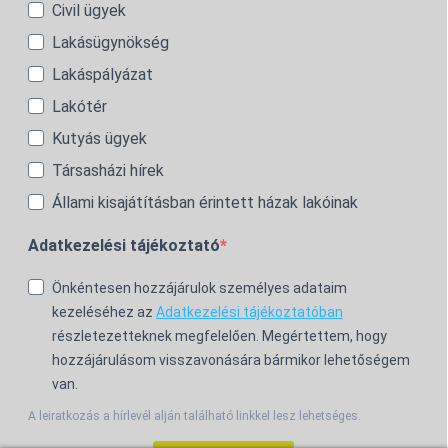
Civil ügyek
Lakásügynökség
Lakáspályázat
Lakótér
Kutyás ügyek
Társasházi hírek
Állami kisajátításban érintett házak lakóinak
Adatkezelési tájékoztató
Önkéntesen hozzájárulok személyes adataim
kezeléséhez az
Adatkezelési tájékoztatóban
részletezetteknek megfelelően. Megértettem, hogy
hozzájárulásom visszavonására bármikor lehetőségem
van.
A leiratkozás a hírlevél alján található linkkel lesz lehetséges.