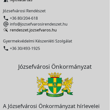
Józsefvárosi Rendészet

+36 80/204-618

info@jozsefvarosirendeszet.hu
rendeszet.jozsefvaros.hu
Gyermekvédelmi Készenléti Szolgálat

+36 30/493-1925
Józsefvárosi Önkormányzat
A Józsefvárosi Önkormányzat hírlevelei