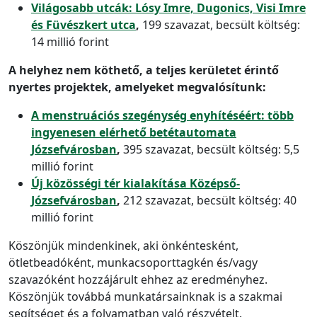
Világosabb utcák: Lósy Imre, Dugonics, Visi Imre
és Füvészkert utca
,
199 szavazat, becsült költség:
14 millió forint
A helyhez nem köthető, a teljes kerületet érintő
nyertes projektek, amelyeket megvalósítunk:
A menstruációs szegénység enyhítéséért: több
ingyenesen elérhető betétautomata
Józsefvárosban
,
395 szavazat, becsült költség: 5,5
millió forint
Új közösségi tér kialakítása Középső-
Józsefvárosban
,
212 szavazat, becsült költség: 40
millió forint
Köszönjük mindenkinek, aki önkéntesként,
ötletbeadóként, munkacsoporttagkén és/vagy
szavazóként hozzájárult ehhez az eredményhez.
Köszönjük továbbá munkatársainknak is a szakmai
segítséget és a folyamatban való részvételt.