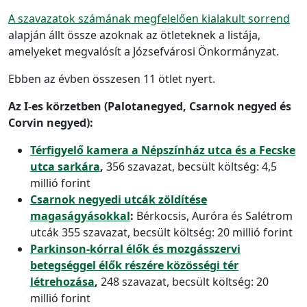
A szavazatok számának megfelelően kialakult sorrend
alapján állt össze azoknak az ötleteknek a listája,
amelyeket megvalósít a Józsefvárosi Önkormányzat.
Ebben az évben összesen 11 ötlet nyert.
Az I-es körzetben (Palotanegyed, Csarnok negyed és
Corvin negyed):
Térfigyelő kamera a Népszínház utca és a Fecske
utca sarkára
,
356 szavazat, becsült költség: 4,5
millió forint
Csarnok negyedi utcák zöldítése
magaságyásokkal
:
Bérkocsis, Auróra és Salétrom
utcák 355 szavazat, becsült költség: 20 millió forint
Parkinson-kórral élők és mozgásszervi
betegséggel élők részére közösségi tér
létrehozása
,
248 szavazat, becsült költség: 20
millió forint