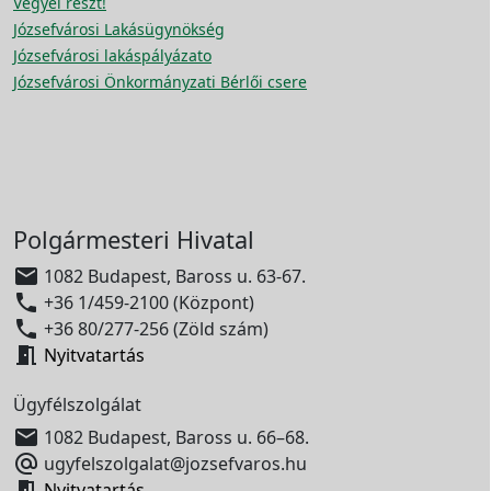
Vegyél részt!
Józsefvárosi Lakásügynökség
Józsefvárosi lakáspályázato
Józsefvárosi Önkormányzati Bérlői csere
Polgármesteri Hivatal

1082 Budapest, Baross u. 63-67.

+36 1/459-2100 (Központ)

+36 80/277-256 (Zöld szám)

Nyitvatartás
Ügyfélszolgálat

1082 Budapest, Baross u. 66–68.

ugyfelszolgalat@jozsefvaros.hu

Nyitvatartás