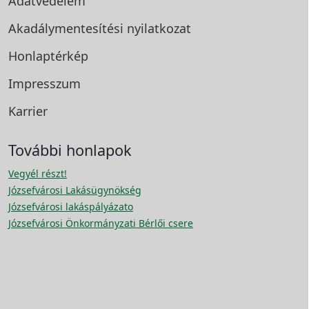
Adatvédelem
Akadálymentesítési
nyilatkozat
Honlaptérkép
Impresszum
Karrier
További honlapok
Vegyél részt!
Józsefvárosi Lakásügynökség
Józsefvárosi lakáspályázato
Józsefvárosi Önkormányzati Bérlői csere