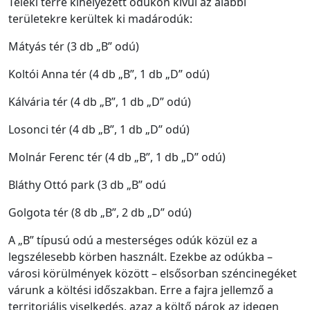
Teleki térre kihelyezett odúkon kívül az alábbi
területekre kerültek ki madárodúk:
Mátyás tér (3 db „B” odú)
Koltói Anna tér (4 db „B”, 1 db „D” odú)
Kálvária tér (4 db „B”, 1 db „D” odú)
Losonci tér (4 db „B”, 1 db „D” odú)
Molnár Ferenc tér (4 db „B”, 1 db „D” odú)
Bláthy Ottó park (3 db „B” odú
Golgota tér (8 db „B”, 2 db „D” odú)
A „B” típusú odú a mesterséges odúk közül ez a
legszélesebb körben használt. Ezekbe az odúkba –
városi körülmények között – elsősorban széncinegéket
várunk a költési időszakban. Erre a fajra jellemző a
territoriális viselkedés, azaz a költő párok az idegen