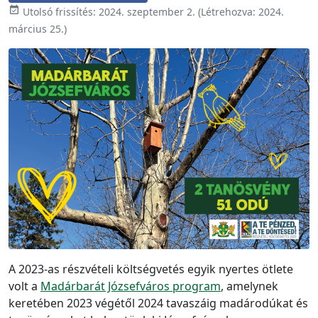

Utolsó frissítés:
2024. szeptember 2.
(Létrehozva:
2024.
március 25.
)
A 2023-as részvételi költségvetés egyik nyertes ötlete
volt a
Madárbarát Józsefváros program
,
amelynek
keretében 2023 végétől 2024 tavaszáig madárodúkat és