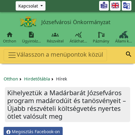
Ugrás a fő tartalomra

Kapcsolat
Józsefvárosi Önkormányzat




Otthon
Ügyintéz…
Részvétel
Átláthat…
Pázmány
Állami k…
Válasszon a menüpontok közül

Otthon
Hirdetőtábla
Hírek
Kihelyeztük a Madárbarát Józsefváros
program madárodúit és tanösvényeit –
Újabb részvételi költségvetés nyertes
ötlet valósult meg
Megosztás Facebook-on