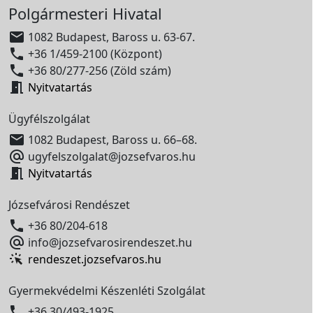
Polgármesteri Hivatal

1082 Budapest, Baross u. 63-67.

+36 1/459-2100 (Központ)

+36 80/277-256 (Zöld szám)

Nyitvatartás
Ügyfélszolgálat

1082 Budapest, Baross u. 66–68.

ugyfelszolgalat@jozsefvaros.hu

Nyitvatartás
Józsefvárosi Rendészet

+36 80/204-618

info@jozsefvarosirendeszet.hu
rendeszet.jozsefvaros.hu
Gyermekvédelmi Készenléti Szolgálat

+36 30/493-1925