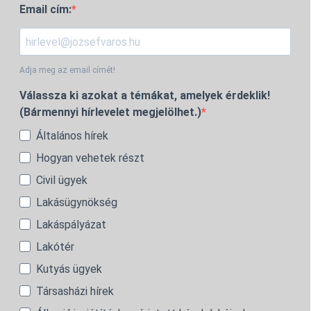
Email cím:
Adja meg az email címét!
Válassza ki azokat a témákat, amelyek érdeklik!
(Bármennyi hírlevelet megjelölhet.)
Általános hírek
Hogyan vehetek részt
Civil ügyek
Lakásügynökség
Lakáspályázat
Lakótér
Kutyás ügyek
Társasházi hírek