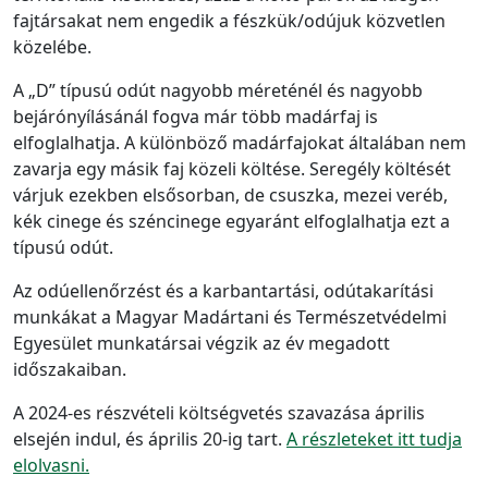
fajtársakat nem engedik a fészkük/odújuk közvetlen
közelébe.
A „D” típusú odút nagyobb méreténél és nagyobb
bejárónyílásánál fogva már több madárfaj is
elfoglalhatja. A különböző madárfajokat általában nem
zavarja egy másik faj közeli költése. Seregély költését
várjuk ezekben elsősorban, de csuszka, mezei veréb,
kék cinege és széncinege egyaránt elfoglalhatja ezt a
típusú odút.
Az odúellenőrzést és a karbantartási, odútakarítási
munkákat a Magyar Madártani és Természetvédelmi
Egyesület munkatársai végzik az év megadott
időszakaiban.
A 2024-es részvételi költségvetés szavazása április
elsején indul, és április 20-ig tart.
A részleteket itt tudja
elolvasni.