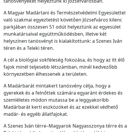
tanösvényeket helyeztünk ki Józsefvárosban.
A
Magyar Madártani és Természetvédelmi Egyesülettel
való szakmai egyeztetést követően Józsefváros kilenc
parkjában összesen 51 odút helyeztünk az egyesület
munkatársaival együttműködésben, illetve két
helyszínen tanösvényt is kialakítottunk: a Szenes Iván
téren és a Teleki téren.
A cél a
biológiai sokféleség fokozása, és hogy az itt élő
fajok minél teljesebb létszámban, minél kedvezőbb
környezetben élhessenek a területen.
A Madárbarát mintakert tanösvény célja, hogy a
gyerekek és a felnőttek számára
egyaránt érdekes és
szemléletes módon mutassa be a leggyakoribb
Madárbarát kerti eszközöket és az ezekkel védhető
madár- és egyéb állatfajokat.
A Szenes Iván térre–Magyarok Nagyasszonya térre és a