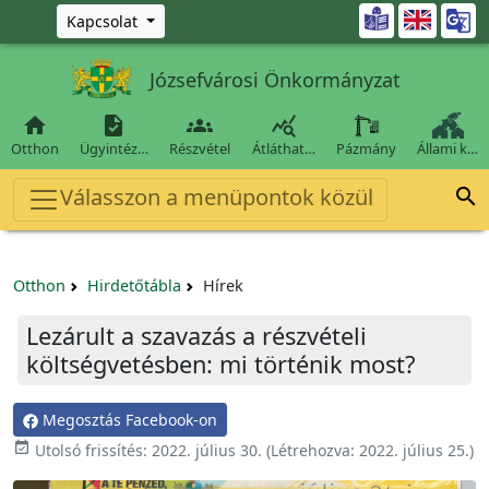
Ugrás a fő tartalomra

Kapcsolat
Józsefvárosi Önkormányzat




Otthon
Ügyintéz…
Részvétel
Átláthat…
Pázmány
Állami k…
Válasszon a menüpontok közül

Otthon
Hirdetőtábla
Hírek
Lezárult a szavazás a részvételi
költségvetésben: mi történik most?
Megosztás Facebook-on

Utolsó frissítés:
2022. július 30.
(Létrehozva:
2022. július 25.
)