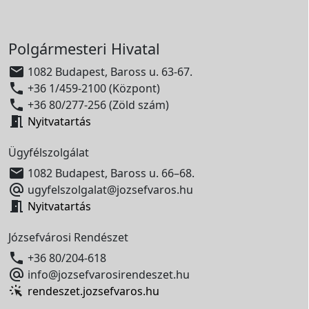
Polgármesteri Hivatal

1082 Budapest, Baross u. 63-67.

+36 1/459-2100 (Központ)

+36 80/277-256 (Zöld szám)

Nyitvatartás
Ügyfélszolgálat

1082 Budapest, Baross u. 66–68.

ugyfelszolgalat@jozsefvaros.hu

Nyitvatartás
Józsefvárosi Rendészet

+36 80/204-618

info@jozsefvarosirendeszet.hu
rendeszet.jozsefvaros.hu