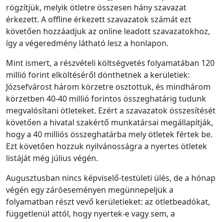
rögzítjük, melyik ötletre összesen hány szavazat
érkezett. A offline érkezett szavazatok számát ezt
követően hozzáadjuk az online leadott szavazatokhoz,
így a végeredmény látható lesz a honlapon.
Mint ismert, a részvételi költségvetés folyamatában 120
millió forint elköltéséről dönthetnek a kerületiek:
Józsefvárost három körzetre osztottuk, és mindhárom
körzetben 40-40 millió forintos összeghatárig tudunk
megvalósítani ötleteket. Ezért a szavazatok összesítését
követően a hivatal szakértő munkatársai megállapítják,
hogy a 40 milliós összeghatárba mely ötletek fértek be.
Ezt követően hozzuk nyilvánosságra a nyertes ötletek
listáját még július végén.
Augusztusban nincs képviselő-testületi ülés, de a hónap
végén egy záróeseményen megünnepeljük a
folyamatban részt vevő kerületieket: az ötletbeadókat,
függetlenül attól, hogy nyertek-e vagy sem, a