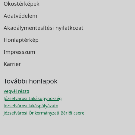
Okostérképek
Adatvédelem
Akadálymentesítési
nyilatkozat
Honlaptérkép
Impresszum
Karrier
További honlapok
Vegyél részt!
Józsefvárosi Lakásügynökség
Józsefvárosi lakáspályázato
Józsefvárosi Önkormányzati Bérlői csere