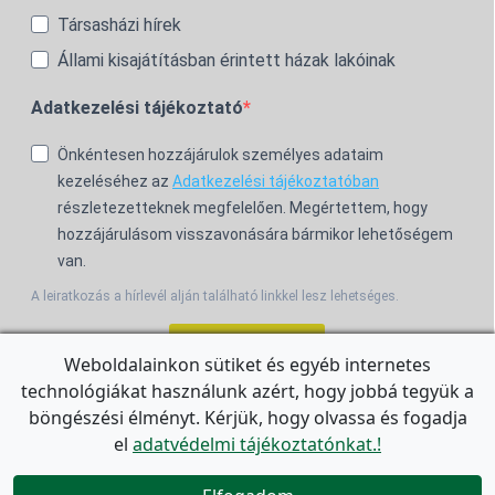
Társasházi hírek
Állami kisajátításban érintett házak lakóinak
Adatkezelési tájékoztató
Önkéntesen hozzájárulok személyes adataim
kezeléséhez az
Adatkezelési tájékoztatóban
részletezetteknek megfelelően. Megértettem, hogy
hozzájárulásom visszavonására bármikor lehetőségem
van.
A leiratkozás a hírlevél alján található linkkel lesz lehetséges.
Feliratkozom!
Weboldalainkon sütiket és egyéb internetes
technológiákat használunk azért, hogy jobbá tegyük a
For the English Newsletter, click
HERE.
böngészési élményt. Kérjük, hogy olvassa és fogadja
el
adatvédelmi tájékoztatónkat.!

