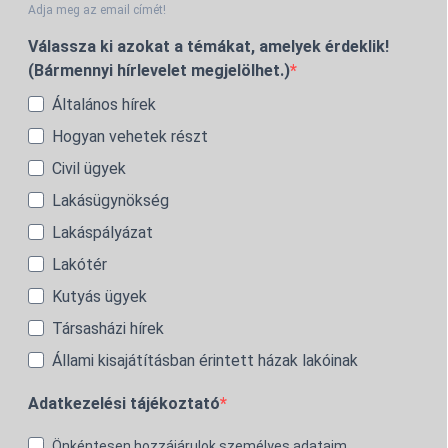
Adja meg az email címét!
Válassza ki azokat a témákat, amelyek érdeklik!
(Bármennyi hírlevelet megjelölhet.)
Általános hírek
Hogyan vehetek részt
Civil ügyek
Lakásügynökség
Lakáspályázat
Lakótér
Kutyás ügyek
Társasházi hírek
Állami kisajátításban érintett házak lakóinak
Adatkezelési tájékoztató
Önkéntesen hozzájárulok személyes adataim