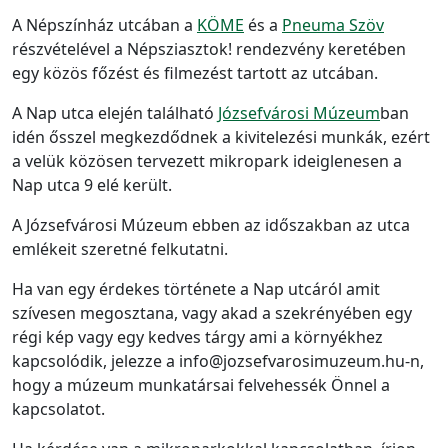
A Népszínház utcában a
KÖME
és a
Pneuma Szöv
részvételével a Népsziasztok! rendezvény keretében
egy közös főzést és filmezést tartott az utcában.
A Nap utca elején található
Józsefvárosi Múzeum
ban
idén ősszel megkezdődnek a kivitelezési munkák, ezért
a velük közösen tervezett mikropark ideiglenesen a
Nap utca 9 elé került.
A Józsefvárosi Múzeum ebben az időszakban az utca
emlékeit szeretné felkutatni.
Ha van egy érdekes története a Nap utcáról amit
szívesen megosztana, vagy akad a szekrényében egy
régi kép vagy egy kedves tárgy ami a környékhez
kapcsolódik, jelezze a info@jozsefvarosimuzeum.hu-n,
hogy a múzeum munkatársai felvehessék Önnel a
kapcsolatot.