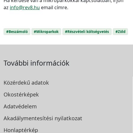
Ha kérdése van a mikroparkokkal kapcsolatban, írjon
az
info@rev8.hu
email címre.
#Beszámoló
#Mikroparkok
#Részvételi költségvetés
#Zöld
További információk
Közérdekű adatok
Okostérképek
Adatvédelem
Akadálymentesítési
nyilatkozat
Honlaptérkép