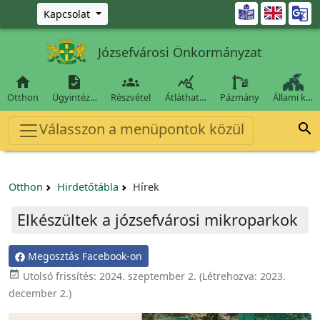
Ugrás a fő tartalomra

Kapcsolat
Józsefvárosi Önkormányzat




Otthon
Ügyintéz…
Részvétel
Átláthat…
Pázmány
Állami k…
Válasszon a menüpontok közül

Otthon
Hirdetőtábla
Hírek
Elkészültek a józsefvárosi mikroparkok
Megosztás Facebook-on

Utolsó frissítés:
2024. szeptember 2.
(Létrehozva:
2023.
december 2.
)