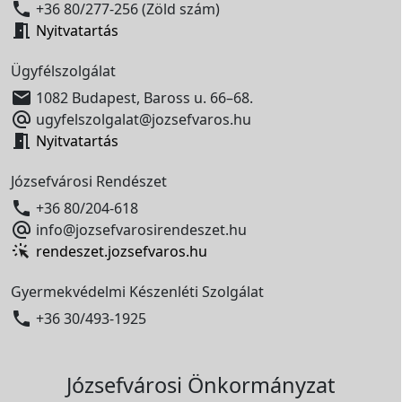

+36 80/277-256 (Zöld szám)

Nyitvatartás
Ügyfélszolgálat

1082 Budapest, Baross u. 66–68.

ugyfelszolgalat@jozsefvaros.hu

Nyitvatartás
Józsefvárosi Rendészet

+36 80/204-618

info@jozsefvarosirendeszet.hu
rendeszet.jozsefvaros.hu
Gyermekvédelmi Készenléti Szolgálat

+36 30/493-1925
Józsefvárosi Önkormányzat