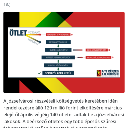
18.
)
A józsefvárosi részvételi költségvetés keretében idén
rendelkezésre álló 120 millió forint elköltésére március
elejétől április végéig 140 ötletet adtak be a józsefvárosi
lakosok. A beérkező ötletek egy többlépcsős szűrési