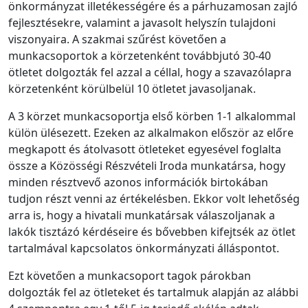
önkormányzat illetékességére és a párhuzamosan zajló
fejlesztésekre, valamint a javasolt helyszín tulajdoni
viszonyaira. A szakmai szűrést követően a
munkacsoportok a körzetenként továbbjutó 30-40
ötletet dolgozták fel azzal a céllal, hogy a szavazólapra
körzetenként körülbelül 10 ötletet javasoljanak.
A 3 körzet munkacsoportja első körben 1-1 alkalommal
külön ülésezett. Ezeken az alkalmakon először az előre
megkapott és átolvasott ötleteket egyesével foglalta
össze a Közösségi Részvételi Iroda munkatársa, hogy
minden résztvevő azonos információk birtokában
tudjon részt venni az értékelésben. Ekkor volt lehetőség
arra is, hogy a hivatali munkatársak válaszoljanak a
lakók tisztázó kérdéseire és bővebben kifejtsék az ötlet
tartalmával kapcsolatos önkormányzati álláspontot.
Ezt követően a munkacsoport tagok párokban
dolgozták fel az ötleteket és tartalmuk alapján az alábbi