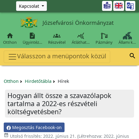
Ugrás a fő tartalomra

Kapcsolat
Józsefvárosi Önkormányzat




Otthon
Ügyintéz…
Részvétel
Átláthat…
Pázmány
Állami k…
Válasszon a menüpontok közül

Otthon
Hirdetőtábla
Hírek
Hogyan állt össze a szavazólapok
tartalma a 2022-es részvételi
költségvetésben?
Megosztás Facebook-on

Utolsó frissítés:
2022. június 21.
(Létrehozva:
2022. június