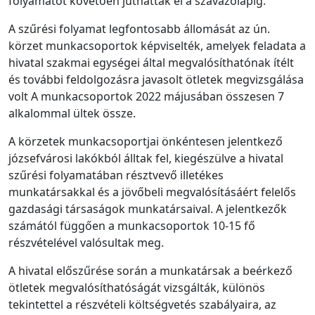
folyamatot követően juthattak el a szavazólapig.
A szűrési folyamat legfontosabb állomását az ún.
körzet munkacsoportok képviselték, amelyek feladata a
hivatal szakmai egységei által megvalósíthatónak ítélt
és további feldolgozásra javasolt ötletek megvizsgálása
volt A munkacsoportok 2022 májusában összesen 7
alkalommal ültek össze.
A körzetek munkacsoportjai önkéntesen jelentkező
józsefvárosi lakókból álltak fel, kiegészülve a hivatal
szűrési folyamatában résztvevő illetékes
munkatársakkal és a jövőbeli megvalósításáért felelős
gazdasági társaságok munkatársaival. A jelentkezők
számától függően a munkacsoportok 10-15 fő
részvételével valósultak meg.
A hivatal előszűrése során a munkatársak a beérkező
ötletek megvalósíthatóságát vizsgálták, különös
tekintettel a részvételi költségvetés szabályaira, az