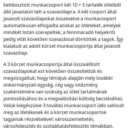
kettéosztott munkacsoport két 10 + 5 tartalék ötletből
álló javaslatot tett a szavazólapra. A két csoport által
javasolt szavazólapokat összevetve a munkacsoport
automatikusan elfogadta azokat az ötleteket, amelyek
mindkét listán szerepeltek, a fennmaradó helyekről
pedig vitát követően szavazással döntöttek a tagok. Így
kialakult az adott körzet munkacsoportja által javasolt
szavazólap.
A 3 körzet munkacsoportja által összeállított
szavazólapokat ezt követően összesítettük és
megvizsgáltuk, hogy témájuk alapján mely további
önkormányzati egység, cég vagy intézmény
szakértelmére van szükség az ötlet tartalmának
pontosításához és a megvalósítási költség becsléséhez.
Velük kiegészülve 3 további munkacsoport ülés valósult
meg az illetékesek és a körzet munkacsoportok
tagjainak részvételével: városüzemeltetés,
városfejlesztés és szolgáltatásfejlesztés témákban.