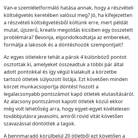
Van-e szemléletformáló hatása annak, hogy a részvételi
költségvetés keretében valósul meg? Jó, ha kifejezetten
a részvételi költségvetésből költünk erre, mert példát
mutat, újszerű, kreatív megoldás kicsiben egy összetett
problémára? Bevonja, elgondolkodtatja az embereket,
formálja a lakosok és a döntéshozók szempontjait?
Az egyes ötletekre tehát a párok 4 különböző pontot
osztottak ki, amelyeket összeadtuk a többi pár által
adott pontokkal és így végül kialakult a körzetbe
tartozó ötletek súlyozott listája. Ezt követően minden
körzet munkacsoportja döntést hozott a
legalacsonyabb pontszámot kapó ötletek elutasításáról.
Az alacsony pontszámot kapott ötletek közül ekkor
még volt lehetőség arra, hogy egyet-egyet kivételesen
továbbjutásra javasolni, amiről rövid vitát követően
szavazással döntöttek a tagok.
A bennmaradó körülbelül 20 ötletből ezt követően a