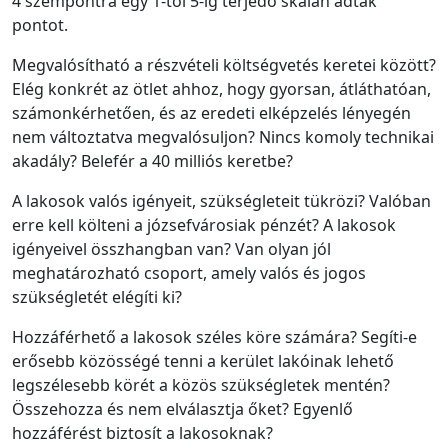
4 szempontra egy 1-től 5-ig terjedő skálán adtak
pontot.
Megvalósítható a részvételi költségvetés keretei között?
Elég konkrét az ötlet ahhoz, hogy gyorsan, átláthatóan,
számonkérhetően, és az eredeti elképzelés lényegén
nem változtatva megvalósuljon? Nincs komoly technikai
akadály? Belefér a 40 milliós keretbe?
A lakosok valós igényeit, szükségleteit tükrözi? Valóban
erre kell költeni a józsefvárosiak pénzét? A lakosok
igényeivel összhangban van? Van olyan jól
meghatározható csoport, amely valós és jogos
szükségletét elégíti ki?
Hozzáférhető a lakosok széles köre számára? Segíti-e
erősebb közösségé tenni a kerület lakóinak lehető
legszélesebb körét a közös szükségletek mentén?
Összehozza és nem elválasztja őket? Egyenlő
hozzáférést biztosít a lakosoknak?