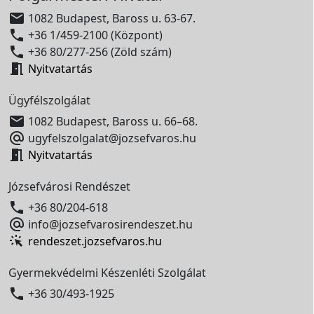

1082 Budapest, Baross u. 63-67.

+36 1/459-2100 (Központ)

+36 80/277-256 (Zöld szám)

Nyitvatartás
Ügyfélszolgálat

1082 Budapest, Baross u. 66–68.

ugyfelszolgalat@jozsefvaros.hu

Nyitvatartás
Józsefvárosi Rendészet

+36 80/204-618

info@jozsefvarosirendeszet.hu
rendeszet.jozsefvaros.hu
Gyermekvédelmi Készenléti Szolgálat

+36 30/493-1925