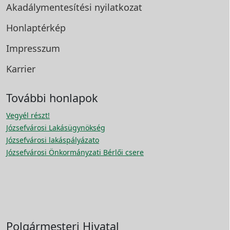
Akadálymentesítési
nyilatkozat
Honlaptérkép
Impresszum
Karrier
További honlapok
Vegyél részt!
Józsefvárosi Lakásügynökség
Józsefvárosi lakáspályázato
Józsefvárosi Önkormányzati Bérlői csere
Polgármesteri Hivatal