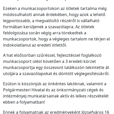
Ezeken a munkacsoportokon az ötletek tartalma még
módosulhatott annak érdekében, hogy azok a lehető
legpontosabb, a megvalósító részéről is vállalható
formában kerüljenek a szavazólapra. Az ötletek
feldolgozása során végig arra törekedtek a
munkacsoportok, hogy a végleges tartalom ne térjen el
indokolatlanul az eredeti ötlettől.
A hat elsősorban szűréssel, fejlesztéssel foglalkozó
munkacsoport ülést követően a 3 eredeti körzet
munkacsoportja egy összevont találkozón tekintette át
utoljára a szavazólapokat és döntött véglegesítésükről.
Ezúton is köszönjük az önkéntes lakóknak, valamint a
Polgármesteri Hivatal és az önkormányzati cégek és
intézményej munkatársainak aktív és lelkes részvételét
ebben a folyamatban!
Ennek a folyamatnak az eredményeként Józsefváros 16