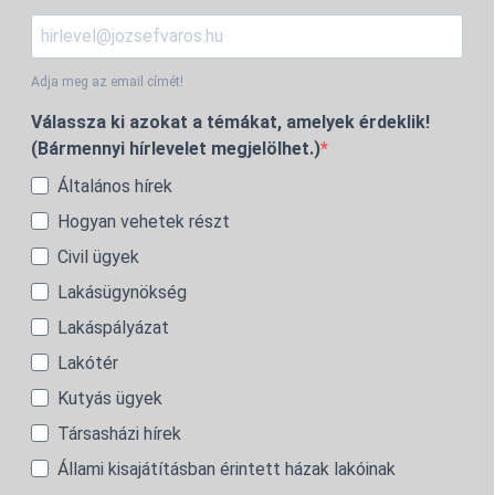
Adja meg az email címét!
Válassza ki azokat a témákat, amelyek érdeklik!
(Bármennyi hírlevelet megjelölhet.)
Általános hírek
Hogyan vehetek részt
Civil ügyek
Lakásügynökség
Lakáspályázat
Lakótér
Kutyás ügyek
Társasházi hírek
Állami kisajátításban érintett házak lakóinak