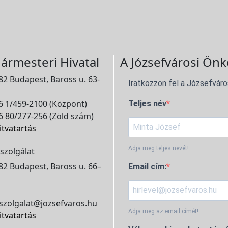
ármesteri Hivatal
A Józsefvárosi Önk
2 Budapest, Baross u. 63-
Iratkozzon fel a Józsefváro
 1/459-2100 (Központ)
Teljes név
 80/277-256 (Zöld szám)
itvatartás
Adja meg teljes nevét!
szolgálat
2 Budapest, Baross u. 66–
Email cím:
szolgalat@jozsefvaros.hu
Adja meg az email címét!
itvatartás