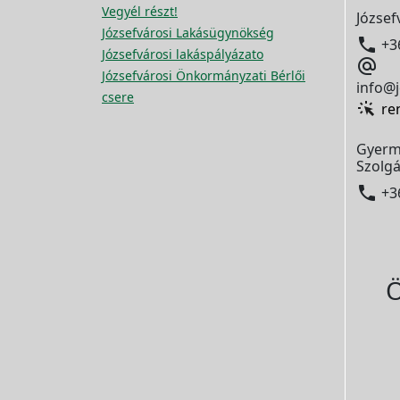
Vegyél részt!
József
Józsefvárosi Lakásügynökség

+3
Józsefvárosi lakáspályázato

Józsefvárosi Önkormányzati Bérlői
info@j
csere
re
Gyerm
Szolgá

+3
Ö