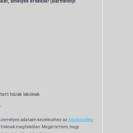
kat, amelyek érdeklik! (Bármennyi
ntett házak lakóinak
 személyes adataim kezeléséhez az
Adatkezelési
tteknek megfelelően. Megértettem, hogy