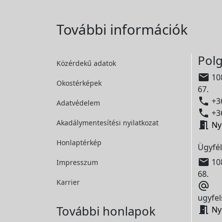
További információk
Polg
Közérdekű adatok

108
Okostérképek
67.

+36
Adatvédelem

+36
Akadálymentesítési
nyilatkozat

Ny
Honlaptérkép
Ügyfél

108
Impresszum
68.
Karrier

ugyfel
További honlapok

Ny