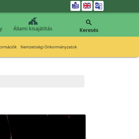


y
Állami kisajátítás
Keresés
formációk
Nemzetiségi Önkormányzatok