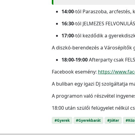
14:00
-tól Paraszoba, arcfestés
16:30
-tól JELMEZES FELVONULÁS
17:00
-tól kezdődik a gyerekdiszk
A diszkó-berendezés a Városépítők g
18:00-19:00
Afterparty csak F
Facebook esemény:
https://www.fa
A buliban egy igazi DJ szolgáltatja
A programon való részvétel ingyene
18:00 után szülői felügyelet nélkül c
#Gyerek
#Gyerekbarát
#JóKer
#Köz