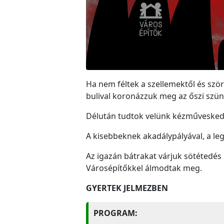
Ha nem féltek a szellemektől és ször
bulival koronázzuk meg az őszi szün
Délután tudtok velünk kézműveskedni
A kisebbeknek akadálypályával, a l
Az igazán bátrakat várjuk sötétedés
Városépítőkkel álmodtak meg.
GYERTEK JELMEZBEN
PROGRAM: