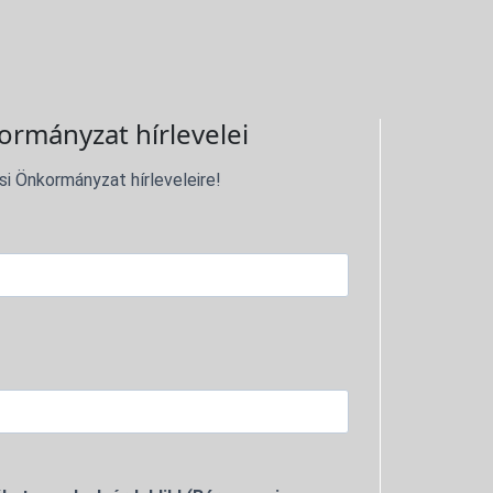
ormányzat hírlevelei
si Önkormányzat hírleveleire!