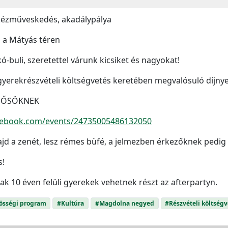
, kézműveskedés, akadálypálya
 a Mátyás téren
ó-buli, szeretettel várunk kicsiket és nagyokat!
yerekrészvételi költségvetés keretében megvalósuló díjnye
ELSŐSÖKNEK
cebook.com/events/24735005486132050
 majd a zenét, lesz rémes büfé, a jelmezben érkezőknek pedi
s!
sak 10 éven felüli gyerekek vehetnek részt az afterpartyn.
össégi program
#Kultúra
#Magdolna negyed
#Részvételi költségv