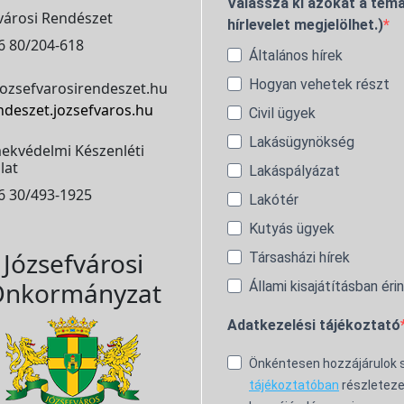
Válassza ki azokat a témá
városi Rendészet
hírlevelet megjelölhet.)
6 80/204-618
Általános hírek
Hogyan vehetek részt
ozsefvarosirendeszet.hu
ndeszet.jozsefvaros.hu
Civil ügyek
Lakásügynökség
ekvédelmi Készenléti
lat
Lakáspályázat
6 30/493-1925
Lakótér
Kutyás ügyek
Józsefvárosi
Társasházi hírek
nkormányzat
Állami kisajátításban éri
Adatkezelési tájékoztató
Önkéntesen hozzájárulok
tájékoztatóban
részleteze