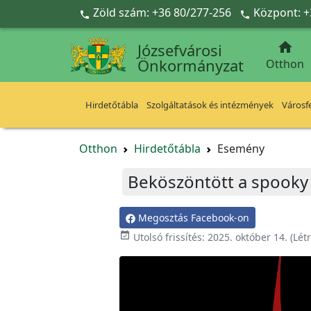
Ugrás a fő tartalomra
Zöld szám: +36 80/277-256
Központ: +



Józsefvárosi
Önkormányzat
Otthon
Hirdetőtábla
Szolgáltatások és intézmények
Városfe
Otthon
Hirdetőtábla
Esemény
Beköszöntött a spooky 
Megosztás Facebook-on

Utolsó frissítés:
2025. október 14.
(Lét