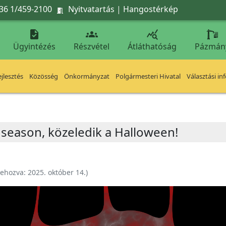
36 1/459-2100
Nyitvatartás
|
Hangostérkép




Ügyintézés
Részvétel
Átláthatóság
Pázmán
jlesztés
Közösség
Önkormányzat
Polgármesteri Hivatal
Választási in
season, közeledik a Halloween!
rehozva:
2025. október 14.
)