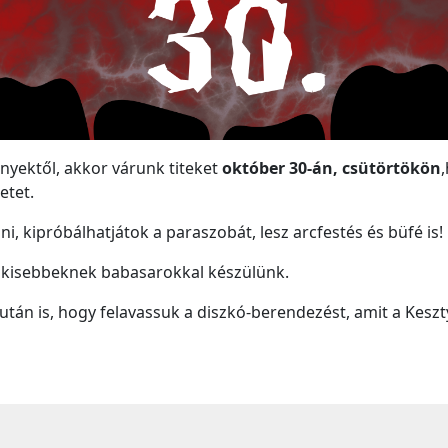
nyektől, akkor várunk titeket
október 30-án, csütörtökön
etet.
, kipróbálhatjátok a paraszobát, lesz arcfestés és büfé is!
egkisebbeknek babasarokkal készülünk.
 után is, hogy felavassuk a diszkó-berendezést, amit a Kesz