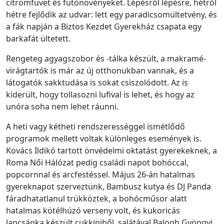
citromfüvet és futónövényeket. Lépésről lépésre, hétről
hétre fejlődik az udvar: lett egy paradicsomültetvény, és
a fák napján a Biztos Kezdet Gyerekház csapata egy
barkafát ültetett.
Rengeteg agyagszobor és -tálka készült, a makramé-
virágtartók is már az új otthonukban vannak, és a
látogatók sakktudása is sokat csiszolódott. Az is
kiderült, hogy tollasozni lufival is lehet, és hogy az
unóra soha nem lehet ráunni.
A heti vagy kétheti rendszerességgel ismétlődő
programok mellett voltak különleges események is.
Kovács Ildikó tartott önvédelmi oktatást gyerekeknek, a
Roma Női Hálózat pedig családi napot bohóccal,
popcornnal és arcfestéssel. Május 26-án hatalmas
gyereknapot szerveztünk, Bambusz kutya és DJ Panda
fáradhatatlanul trükköztek, a bohócműsor alatt
hatalmas kötélhúzó verseny volt, és kukoricás
lapcsánka készült cukkiniből, salátával Balogh Gyöngyi