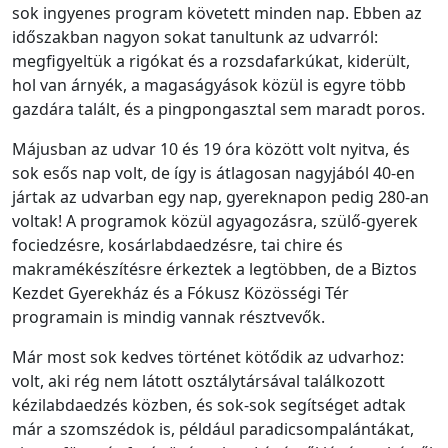
sok ingyenes program követett minden nap. Ebben az
időszakban nagyon sokat tanultunk az udvarról:
megfigyeltük a rigókat és a rozsdafarkúkat, kiderült,
hol van árnyék, a magaságyások közül is egyre több
gazdára talált, és a pingpongasztal sem maradt poros.
Májusban az udvar 10 és 19 óra között volt nyitva, és
sok esős nap volt, de így is átlagosan nagyjából 40-en
jártak az udvarban egy nap, gyereknapon pedig 280-an
voltak! A programok közül agyagozásra, szülő-gyerek
fociedzésre, kosárlabdaedzésre, tai chire és
makramékészítésre érkeztek a legtöbben, de a Biztos
Kezdet Gyerekház és a Fókusz Közösségi Tér
programain is mindig vannak résztvevők.
Már most sok kedves történet kötődik az udvarhoz:
volt, aki rég nem látott osztálytársával találkozott
kézilabdaedzés közben, és sok-sok segítséget adtak
már a szomszédok is, például paradicsompalántákat,