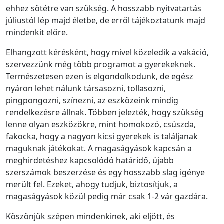
ehhez sötétre van szükség. A hosszabb nyitvatartás
júliustól lép majd életbe, de erről tájékoztatunk majd
mindenkit előre.
Elhangzott kérésként, hogy mivel közeledik a vakáció,
szervezzünk még több programot a gyerekeknek.
Természetesen ezen is elgondolkodunk, de egész
nyáron lehet nálunk társasozni, tollasozni,
pingpongozni, színezni, az eszközeink mindig
rendelkezésre állnak. Többen jelezték, hogy szükség
lenne olyan eszközökre, mint homokozó, csúszda,
fakocka, hogy a nagyon kicsi gyerekek is találjanak
maguknak játékokat. A magaságyások kapcsán a
meghirdetéshez kapcsolódó határidő, újabb
szerszámok beszerzése és egy hosszabb slag igénye
merült fel. Ezeket, ahogy tudjuk, biztosítjuk, a
magaságyások közül pedig már csak 1-2 vár gazdára.
Köszönjük szépen mindenkinek, aki eljött, és