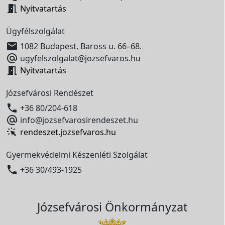

Nyitvatartás
Ügyfélszolgálat

1082 Budapest, Baross u. 66–68.

ugyfelszolgalat@jozsefvaros.hu

Nyitvatartás
Józsefvárosi Rendészet

+36 80/204-618

info@jozsefvarosirendeszet.hu
rendeszet.jozsefvaros.hu
Gyermekvédelmi Készenléti Szolgálat

+36 30/493-1925
Józsefvárosi Önkormányzat