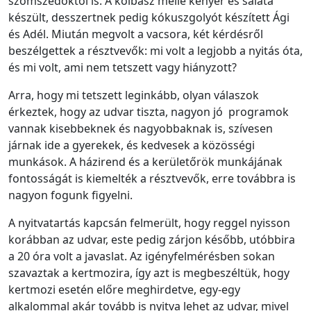
szomszédoktól is. A kolbász mellé kenyér és saláta
készült, desszertnek pedig kókuszgolyót készített Ági
és Adél. Miután megvolt a vacsora, két kérdésről
beszélgettek a résztvevők: mi volt a legjobb a nyitás óta,
és mi volt, ami nem tetszett vagy hiányzott?
Arra, hogy mi tetszett leginkább, olyan válaszok
érkeztek, hogy az udvar tiszta, nagyon jó programok
vannak kisebbeknek és nagyobbaknak is, szívesen
járnak ide a gyerekek, és kedvesek a közösségi
munkások. A házirend és a kerületőrök munkájának
fontosságát is kiemelték a résztvevők, erre továbbra is
nagyon fogunk figyelni.
A nyitvatartás kapcsán felmerült, hogy reggel nyisson
korábban az udvar, este pedig zárjon később, utóbbira
a 20 óra volt a javaslat. Az igényfelmérésben sokan
szavaztak a kertmozira, így azt is megbeszéltük, hogy
kertmozi esetén előre meghirdetve, egy-egy
alkalommal akár tovább is nyitva lehet az udvar, mivel