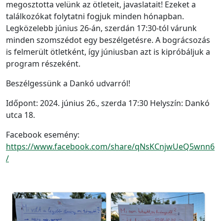
megosztotta velünk az ötleteit, javaslatait! Ezeket a
találkozókat folytatni fogjuk minden hónapban.
Legközelebb június 26-án, szerdán 17:30-tól várunk
minden szomszédot egy beszélgetésre. A bográcsozás
is felmerült ötletként, így júniusban azt is kipróbáljuk a
program részeként.
Beszélgessünk a Dankó udvarról!
Időpont: 2024. június 26., szerda 17:30 Helyszín: Dankó
utca 18.
Facebook esemény:
https://www.facebook.com/share/qNsKCnjwUeQ5wnn6
/