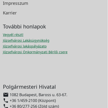
Impresszum
Karrier
További honlapok
Vegyél részt!
Józsefvárosi Lakásügynökség
Józsefvárosi lakáspályázato
Józsefvárosi Önkormányzati Bérlői csere
Polgármesteri Hivatal

1082 Budapest, Baross u. 63-67.

+36 1/459-2100 (Központ)

+36 80/277-256 (Zöld szám)