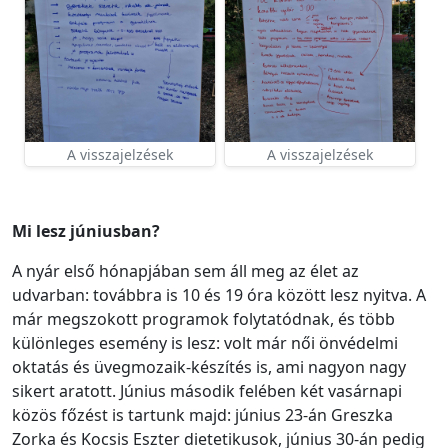
A visszajelzések
A visszajelzések
Mi lesz júniusban?
A nyár első hónapjában sem áll meg az élet az
udvarban: továbbra is 10 és 19 óra között lesz nyitva. A
már megszokott programok folytatódnak, és több
különleges esemény is lesz: volt már női önvédelmi
oktatás és üvegmozaik-készítés is, ami nagyon nagy
sikert aratott. Június második felében két vasárnapi
közös főzést is tartunk majd: június 23-án Greszka
Zorka és Kocsis Eszter dietetikusok, június 30-án pedig