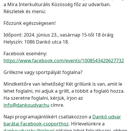
a Mira Interkulturális Közösség főz az udvarban.
Részletek és menü:
Főzzünk egészségesen!
Időpont: 2024. június 23., vasárnap 15-től 18 óráig
Helyszín: 1086 Dankó utca 18.
Facebook esemény:
https://www.facebook.com/events/1008543420627732
Grillezne vagy sportpályát foglalna?
Mindkettőre van lehetőség! Két grillünk is van, amit le
lehet foglalni, mi adjuk a grillt, a többit a foglaló hozza.
Ha szeretne foglalni, kérjük, írjon az
info@dankoudvar.hu
címre.
Napi programajánlókért csatlakozzon a
Dankó udvar
barátai Facebook-csoporthoz
. Hírlevelünkre a
dankoudvar.hu/hirlevel
oldalon lehet feliratkozni, ebben