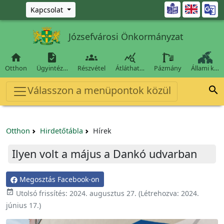
Ugrás a fő tartalomra

Kapcsolat
Józsefvárosi Önkormányzat




Otthon
Ügyintéz…
Részvétel
Átláthat…
Pázmány
Állami k…
Válasszon a menüpontok közül

Otthon
Hirdetőtábla
Hírek
Ilyen volt a május a Dankó udvarban
Megosztás Facebook-on

Utolsó frissítés:
2024. augusztus 27.
(Létrehozva:
2024.
június 17.
)