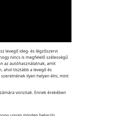
z levegő ideg- és légzőszervi
 hogy nincs is megfelelő szélességű
van az autóhasználatnak, amit
 ahol tisztább a levegő és
szeretnének ilyen helyen élni, mint
 számára vonzóak. Ennek érekében
, hogy ugyan minden helyszín