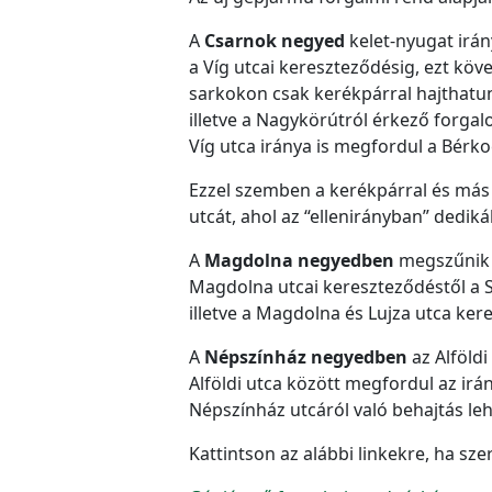
A
Csarnok negyed
kelet-nyugat irány
a Víg utcai kereszteződésig, ezt köv
sarkokon csak kerékpárral hajthatun
illetve a Nagykörútról érkező forga
Víg utca iránya is megfordul a Bérko
Ezzel szemben a kerékpárral és más
utcát, ahol az “ellenirányban” dedik
A
Magdolna negyedben
megszűnik a
Magdolna utcai kereszteződéstől a Sz
illetve a Magdolna és Lujza utca ke
A
Népszínház negyedben
az Alföldi
Alföldi utca között megfordul az ir
Népszínház utcáról való behajtás lehe
Kattintson az alábbi linkekre, ha sz