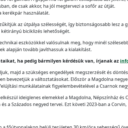
ban, de csak akkor, ha jól megtervezi a sofőr az útját.
a kerékpár használatát.
szűkítjük az útpálya szélességét, így biztonságosabb lesz a
 kétirányú biciklizés lehetőségét.
chnikai eszközökkel valósulnak meg, hogy minél szélesebb 
sek alapján tovább javíthassuk a kialakítást.
ataikat, ha pedig bármilyen kérdésük van, írjanak az
inf
áljuk, majd a szükséges engedélyek megszerzését és dönté
n bevezetjük a változtatásokat. Először a Magdolna negye
felújítási munkálatainak figyelembevételével a Csarnok ne
 elkészül ideiglenes elemekkel a Magdolna, Népszínház és 
a és a Százados negyed tervei. Ezt követi 2023-ban a Corvin
n a főútvonalakon belüli területen 30 km/óra sebességű övez