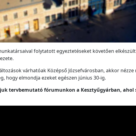
munkatársaival folytatott egyeztetéseket követően elkészül
ezete.
áltozások várhatóak Középső Józsefvárosban, akkor nézze m
ség, hogy elmondja ezeket egészen június 30-ig.
várjuk tervbemutató fórumunkon a Kesztyűgyárban, ahol