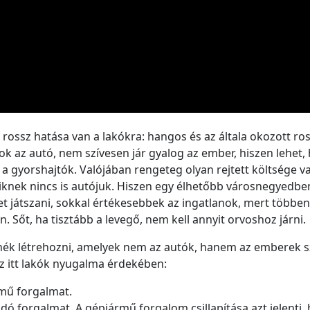
ossz hatása van a lakókra: hangos és az általa okozott ross
k az autó, nem szívesen jár gyalog az ember, hiszen lehet,
ak a gyorshajtók. Valójában rengeteg olyan rejtett költsége 
iknek nincs is autójuk. Hiszen egy élhetőbb városnegyedben,
 játszani, sokkal értékesebbek az ingatlanok, mert többen 
Sőt, ha tisztább a levegő, nem kell annyit orvoshoz járni.
tnék létrehozni, amelyek nem az autók, hanem az emberek
 itt lakók nyugalma érdekében:
mű forgalmat.
adó forgalmat. A gépjármű forgalom csillapítása azt jelenti