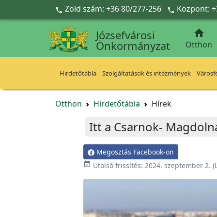
Ugrás a fő tartalomra
Zöld szám: +36 80/277-256
Központ: +



Józsefvárosi
Önkormányzat
Otthon
Hirdetőtábla
Szolgáltatások és intézmények
Városfe
Otthon
Hirdetőtábla
Hírek
Itt a Csarnok- Magdoln
Megosztás Facebook-on

Utolsó frissítés:
2024. szeptember 2.
(