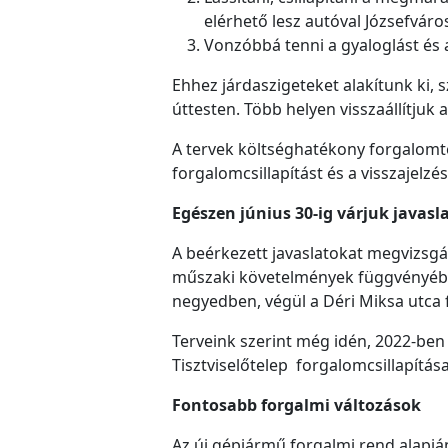
elérhető lesz autóval Józsefváros
Vonzóbbá tenni a gyaloglást és 
Ehhez járdaszigeteket alakítunk ki, 
úttesten. Több helyen visszaállítjuk a
A tervek költséghatékony forgalomte
forgalomcsillapítást és a visszajelzé
Egészen június 30-ig várjuk javasl
A beérkezett javaslatokat megvizsg
műszaki követelmények függvényébe
negyedben, végül a Déri Miksa utca 
Terveink szerint még idén, 2022-ben
Tisztviselőtelep forgalomcsillapítás
Fontosabb forgalmi változások
Az új gépjármű forgalmi rend alapjá