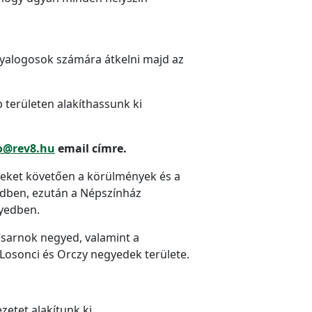
 gyalogosok számára átkelni majd az
területen alakíthassunk ki
o@rev8.hu
email címre.
seket követően a körülmények és a
dben, ezután a Népszínház
gyedben.
Csarnok negyed, valamint a
, Losonci és Orczy negyedek területe.
etet alakítunk ki.