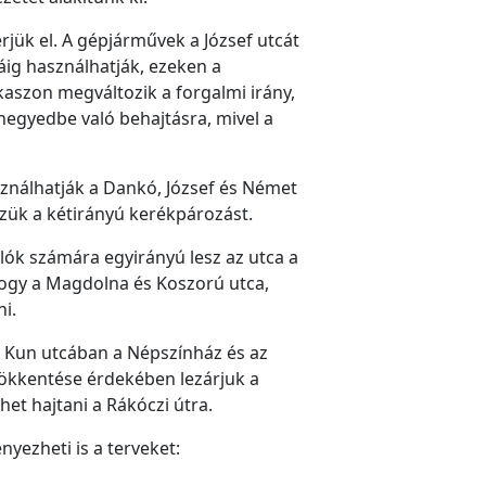
érjük el. A gépjárművek a József utcát
áig használhatják, ezeken a
aszon megváltozik a forgalmi irány,
negyedbe való behajtásra, mivel a
ználhatják a Dankó, József és Német
zzük a kétirányú kerékpározást.
ók számára egyirányú lesz az utca a
 hogy a Magdolna és Koszorú utca,
i.
 A Kun utcában a Népszínház és az
csökkentése érdekében lezárjuk a
het hajtani a Rákóczi útra.
nyezheti is a terveket: