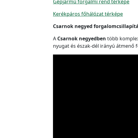
Gépjármű forgalmi rend térképe
Kerékpáros főhálózat térképe
Csarnok negyed forgalomcsillapítá
A
Csarnok negyedben
több komplex 
nyugat és észak-dél irányú átmenő f