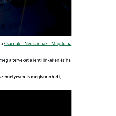
t a
Csarnok – Népszínház – Magdolna
eg a terveket a lenti linkeken és ha
 személyesen is megismerheti,