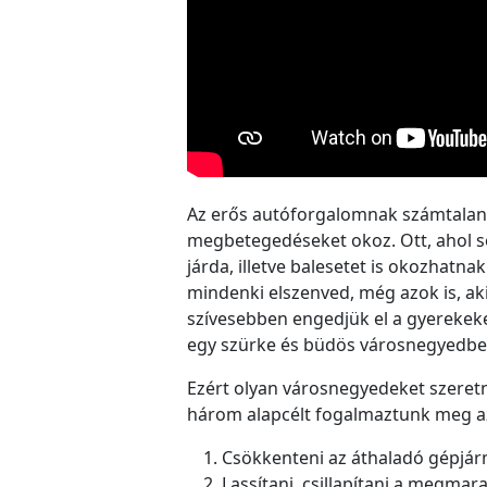
Az erős autóforgalomnak számtalan r
megbetegedéseket okoz. Ott, ahol so
járda, illetve balesetet is okozhatn
mindenki elszenved, még azok is, ak
szívesebben engedjük el a gyerekeket
egy szürke és büdös városnegyedben. 
Ezért olyan városnegyedeket szere
három alapcélt fogalmaztunk meg az
Csökkenteni az áthaladó gépjár
Lassítani, csillapítani a megmar