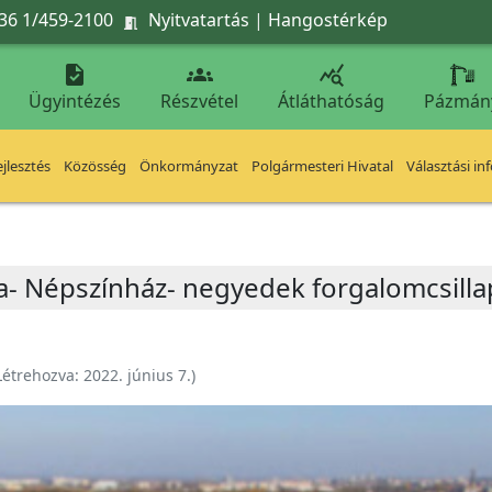
36 1/459-2100
Nyitvatartás
|
Hangostérkép




Ügyintézés
Részvétel
Átláthatóság
Pázmán
jlesztés
Közösség
Önkormányzat
Polgármesteri Hivatal
Választási in
a- Népszínház- negyedek forgalomcsillap
Létrehozva:
2022. június 7.
)