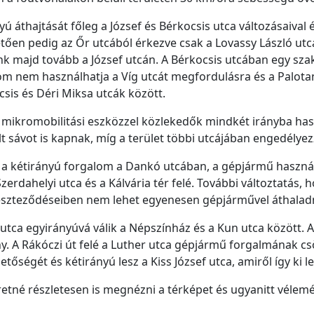
ú áthajtását főleg a József és Bérkocsis utca változásaival 
etően pedig az Őr utcából érkezve csak a Lovassy László utc
k majd tovább a József utcán. A Bérkocsis utcában egy szak
lom nem használhatja a Víg utcát megfordulásra és a Palota
csis és Déri Miksa utcák között.
 mikromobilitási eszközzel közlekedők mindkét irányba has
ált sávot is kapnak, míg a terület többi utcájában engedélye
 kétirányú forgalom a Dankó utcában, a gépjármű használ
erdahelyi utca és a Kálvária tér felé. További változtatás,
reszteződéseiben nem lehet egyenesen gépjárművel áthaladn
 utca egyirányúvá válik a Népszínház és a Kun utca között.
ány. A Rákóczi út felé a Luther utca gépjármű forgalmának 
tőségét és kétirányú lesz a Kiss József utca, amiről így ki le
eretné részletesen is megnézni a térképet és ugyanitt vélemé