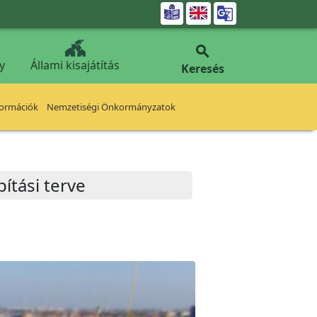


y
Állami kisajátítás
Keresés
formációk
Nemzetiségi Önkormányzatok
ítási terve