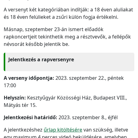
A versenyt két kategóriában indítják: a 18 éven aluliakat
és 18 éven felülieket a zsűri külön fogja értékelni.
Másnap, szeptember 23-án ismert előadók
rapkoncertjeit tekinthetik meg a résztvevők, a fellépők
névsorát később jelentik be.
Jelentkezés a rapversenyre
A verseny időpontja:
2023. szeptember 22., péntek
17:00
Helyszín:
Kesztyűgyár Közösségi Ház, Budapest VIII.,
Mátyás tér 15.
Jelentkezési határidő:
2023. szeptember 8., éjfél
A jelentkezéshez
űrlap kitöltésére
van szükség, illetve
egy maximum 4 perces videó beküldésére, amelyben