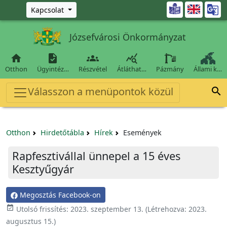
Ugrás a fő tartalomra

Kapcsolat
Józsefvárosi Önkormányzat




Otthon
Ügyintéz…
Részvétel
Átláthat…
Pázmány
Állami k…
Válasszon a menüpontok közül

Otthon
Hirdetőtábla
Hírek
Események
Rapfesztivállal ünnepel a 15 éves
Kesztyűgyár
Megosztás Facebook-on

Utolsó frissítés:
2023. szeptember 13.
(Létrehozva:
2023.
augusztus 15.
)