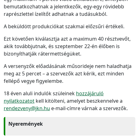
bemutatkozhatnak a jelentkezők, egy-egy rövidebb
raprészlettel ízelítőt adhatnak a tudásukból.
A beküldött produkciókat szakmai előzsűri értékeli.
Ezt követően kiválasztja azt a maximum 40 résztvevőt,
akik továbbjutnak, és szeptember 22-én élőben is
bizonyíthatják rátermettségüket.
A versenyzők előadásának műsorideje nem haladhatja
meg az 5 percet – a szervezők azt kérik, ezt minden
fellépő vegye figyelembe.
18 éven aluli indulók szüleinek
hozzájáruló
nyilatkozatot
kell kitölteni, amelyet beszkennelve a
rendezveny@jkn.hu
e-mail-címre várnak a szervezők.
Nyeremények