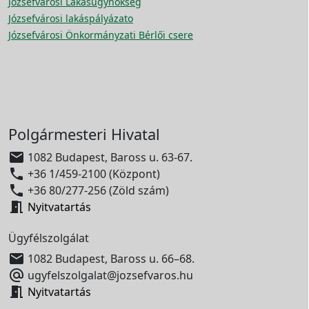
Józsefvárosi Lakásügynökség
Józsefvárosi lakáspályázato
Józsefvárosi Önkormányzati Bérlői csere
Polgármesteri Hivatal

1082 Budapest, Baross u. 63-67.

+36 1/459-2100 (Központ)

+36 80/277-256 (Zöld szám)

Nyitvatartás
Ügyfélszolgálat

1082 Budapest, Baross u. 66–68.

ugyfelszolgalat@jozsefvaros.hu

Nyitvatartás