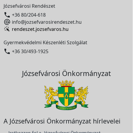
Józsefvárosi Rendészet

+36 80/204-618

info@jozsefvarosirendeszet.hu
rendeszet.jozsefvaros.hu
Gyermekvédelmi Készenléti Szolgálat

+36 30/493-1925
Józsefvárosi Önkormányzat
A Józsefvárosi Önkormányzat hírlevelei