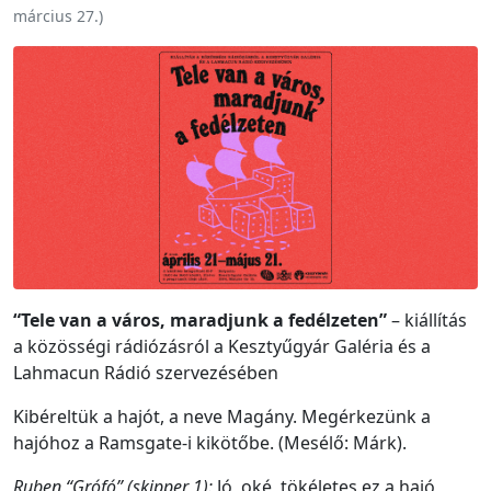
március 27.
)
“Tele van a város, maradjunk a fedélzeten”
– kiállítás
a közösségi rádiózásról a Kesztyűgyár Galéria és a
Lahmacun Rádió szervezésében
Kibéreltük a hajót, a neve Magány. Megérkezünk a
hajóhoz a Ramsgate-i kikötőbe. (Mesélő: Márk).
Ruben “Grófó” (skipper 1):
Jó, oké, tökéletes ez a hajó,