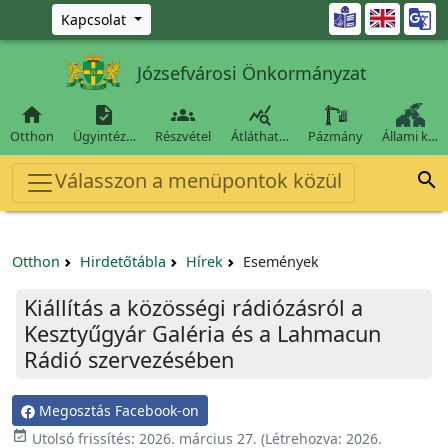
Ugrás a fő tartalomra

Kapcsolat
Józsefvárosi Önkormányzat




Otthon
Ügyintéz…
Részvétel
Átláthat…
Pázmány
Állami k…
Válasszon a menüpontok közül

Otthon
Hirdetőtábla
Hírek
Események
Kiállítás a közösségi rádiózásról a
Kesztyűgyár Galéria és a Lahmacun
Rádió szervezésében
Megosztás Facebook-on

Utolsó frissítés:
2026. március 27.
(Létrehozva:
2026.