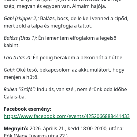
szép, megvan és egyben van. Álmaim hajója.
Gabi (skipper 2):
Balázs, bocs, de le kell venned a cipőd,
mert zöld a talpa és megfogja a tattot.
Balázs (Utas 1):
Én lementem elfoglalom a legelső
kabint.
Laci (Utas 2):
Én pedig berakom a pekorinót a hűtbe.
Gabi:
Oké tesó, bekapcsolom az akkumulátort, hogy
menjen a hűtő.
Ruben “Grófó”:
Indulás, van szél, nem érünk oda időbe
Calais-ba.
Facebook esemény:
https://www.facebook.com/events/4252066888441433
Megnyitó:
2026. április 21., kedd 18:00-20:00, utána:
Pók (Nagy Fuvaros utca 22.)