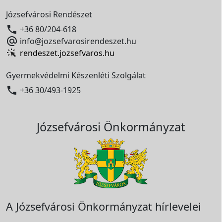
Józsefvárosi Rendészet

+36 80/204-618

info@jozsefvarosirendeszet.hu
rendeszet.jozsefvaros.hu
Gyermekvédelmi Készenléti Szolgálat

+36 30/493-1925
Józsefvárosi Önkormányzat
A Józsefvárosi Önkormányzat hírlevelei