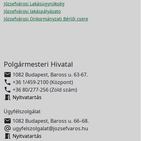
Józsefvárosi Lakásügynökség
Józsefvárosi lakáspályázato
Józsefvárosi Önkormányzati Bérlői csere
Polgármesteri Hivatal

1082 Budapest, Baross u. 63-67.

+36 1/459-2100 (Központ)

+36 80/277-256 (Zöld szám)

Nyitvatartás
Ügyfélszolgálat

1082 Budapest, Baross u. 66–68.

ugyfelszolgalat@jozsefvaros.hu

Nyitvatartás