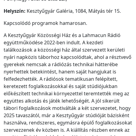
Helyszín:
Kesztyűgyár Galéria, 1084, Mátyás tér 15.
Kapcsolódó programok hamarosan.
A Kesztyűgyár Közösségi Ház és a Lahmacun Rádió
együttműködése 2022-ben indult. A kezdeti
találkozások a közösségi ház által szervezett kerületi
nyári napközis táborhoz kapcsolódtak, ahol a résztvevő
gyerekek nemcsak a rádiózás technikai hátterébe
nyerhettek betekintést, hanem saját hangjukat is
felfedezhették. A rádiósok tematikusan felépített,
keretezett foglalkozásokkal és saját stúdiójukban
előkészített technikai környezettel teremtették meg az
együttes alkotás és játék lehetőségét. A jól sikerült
tábori foglalkozások motiválták a két szervezetet, hogy
2025 tavaszától, már a Kesztyűgyár stúdióját bázisként
használva, rendszeres, egymásra épülő foglalkozásokat
szervezzenek év közben is. A kiállítás részben ennek az