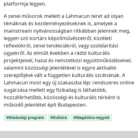
platformja legyen.
A zenei műsorok mellett a Lahmacun teret ad olyan
témáknak és kezdeményezéseknek is, amelyek a
mainstream nyilvánosságban ritkábban jelennek meg,
legyen szó kortárs képzőművészetről, közéleti
reflexiókról, zenei tendeciákról, vagy szolidaritási
ügyekről. Az elmúlt években a rádió kulturális
projektjeivel, hazai és nemzetközi együttműködéseivel,
valamint közösségi jelenlétével is egyre aktívabb
szereplőjévé vált a független kulturális szcénának. A
Lahmacun most egy új szakaszba lép: rendszeres online
sugárzása mellett egy fizikailag is láthatóbb,
hozzáférhetőbb, közösségi és kulturális térként is
működő jelenlétet épít Budapesten.
#Közösségi program
#Kultúra
#Magdolna negyed