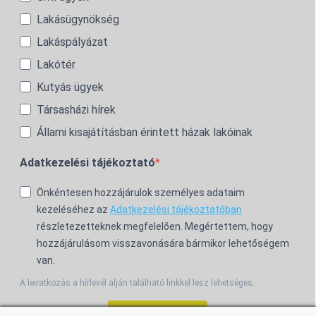
Lakásügynökség
Lakáspályázat
Lakótér
Kutyás ügyek
Társasházi hírek
Állami kisajátításban érintett házak lakóinak
Adatkezelési tájékoztató
Önkéntesen hozzájárulok személyes adataim
kezeléséhez az
Adatkezelési tájékoztatóban
részletezetteknek megfelelően. Megértettem, hogy
hozzájárulásom visszavonására bármikor lehetőségem
van.
A leiratkozás a hírlevél alján található linkkel lesz lehetséges.
Feliratkozom!