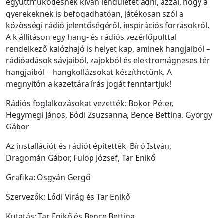
együttműködésnek kíván lendületet adni, azzal, hogy a
gyerekeknek is befogadhatóan, játékosan szól a
közösségi rádió jelentőségéről, inspirációs forrásokról.
A kiállításon egy hang- és rádiós vezérlőpulttal
rendelkező kalózhajó is helyet kap, aminek hangjaiból –
rádióadások sávjaiból, zajokból és elektromágneses tér
hangjaiból – hangkollázsokat készíthetünk. A
megnyitón a kazettára írás jogát fenntartjuk!
Rádiós foglalkozásokat vezették: Bokor Péter,
Hegymegi János, Bódi Zsuzsanna, Bence Bettina, György
Gábor
Az installációt és rádiót építették: Bíró István,
Dragomán Gábor, Fülöp József, Tar Enikő
Grafika: Osgyán Gergő
Szervezők: Lődi Virág és Tar Enikő
Kutatás: Tar Enikő és Bence Bettina