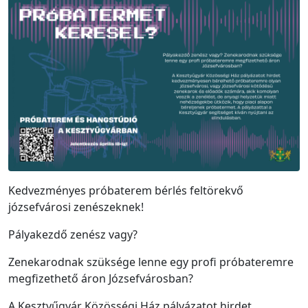
Kedvezményes próbaterem bérlés feltörekvő
józsefvárosi zenészeknek!
Pályakezdő zenész vagy?
Zenekarodnak szüksége lenne egy profi próbateremre
megfizethető áron Józsefvárosban?
A Kesztyűgyár Közösségi Ház pályázatot hirdet