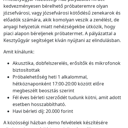
kedvezményesen bérelhető próbateremre olyan
józsefvárosi, vagy józsefvárosi kötődésű zenekarok és
előadók számára, akik komolyan veszik a zenélést, de
anyagi helyzetük miatt nehézségekbe ütközik, hogy
piaci alapon béreljenek próbatermet. A pályázattal a
Kesztyűgyár segítséget kíván nyújtani az elindulásban.
Amit kínálunk:
Akusztika, dobfelszerelés, erősítők és mikrofonok
biztosítottak
Próbalehetőség heti 1 alkalommal,
hétköznaponként 17:00-20:00 között előre
megbeszélt beosztás szerint
Fél éves bérleti szerződét tudunk kötni, amit adott
esetben hosszabbítható.
Havi bérleti díj: 20.000 forint
A közösségi házban demo felvételek készítésére