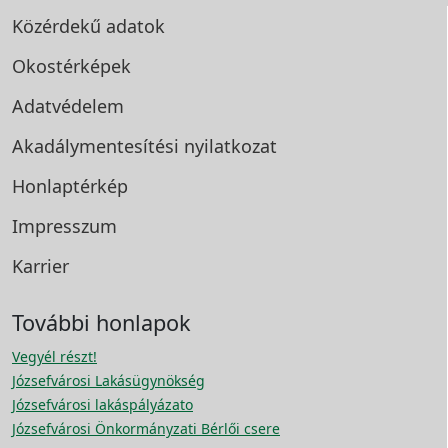
Közérdekű adatok
Okostérképek
Adatvédelem
Akadálymentesítési
nyilatkozat
Honlaptérkép
Impresszum
Karrier
További honlapok
Vegyél részt!
Józsefvárosi Lakásügynökség
Józsefvárosi lakáspályázato
Józsefvárosi Önkormányzati Bérlői csere