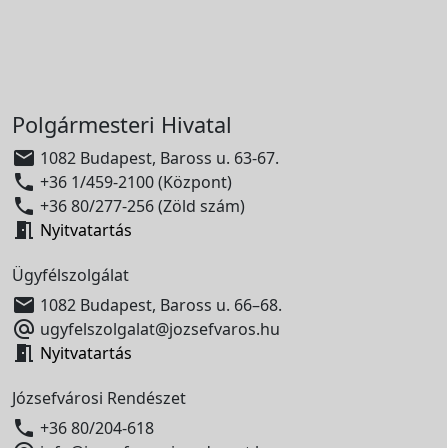
Polgármesteri Hivatal

1082 Budapest, Baross u. 63-67.

+36 1/459-2100 (Központ)

+36 80/277-256 (Zöld szám)

Nyitvatartás
Ügyfélszolgálat

1082 Budapest, Baross u. 66–68.

ugyfelszolgalat@jozsefvaros.hu

Nyitvatartás
Józsefvárosi Rendészet

+36 80/204-618