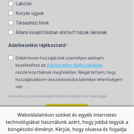
Lakótér
Kutyás ügyek
Társasházi hírek
Állami kisajátításban érintett házak lakóinak
Adatkezelési tájékoztató
Önkéntesen hozzájárulok személyes adataim
kezeléséhez az
Adatkezelési tájékoztatóban
részletezetteknek megfelelően. Megértettem, hogy
hozzájárulásom visszavonására bármikor lehetőségem
van.
A leiratkozás a hírlevél alján található linkkel lesz lehetséges.
Feliratkozom!
Weboldalainkon sütiket és egyéb internetes
technológiákat használunk azért, hogy jobbá tegyük a
For the English Newsletter, click
HERE.
böngészési élményt. Kérjük, hogy olvassa és fogadja