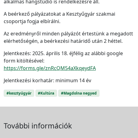
alkalmas hangstúdió is rendelkezésre áll.
A beérkező pályázatokat a Kesztyűgyár szakmai
csoportja fogja elbírálni.
Az eredményről minden pályázót értestünk a megadott
elérhetőségén, a beérkezési határidő után 2 héttel.
Jelentkezés: 2025. április 18. éjfélig az alábbi google
form kitöltésével:
https://forms.gle/znRcQM54aXkqeydFA
Jelentkezési korhatár: minimum 14 év
#kesztyűgyár
#Kultúra
#Magdolna negyed
További információk