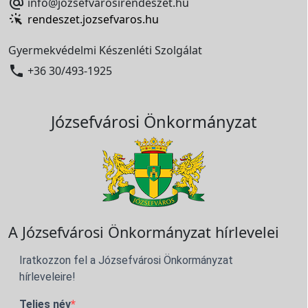

info@jozsefvarosirendeszet.hu
rendeszet.jozsefvaros.hu
Gyermekvédelmi Készenléti Szolgálat

+36 30/493-1925
Józsefvárosi Önkormányzat
A Józsefvárosi Önkormányzat hírlevelei
Iratkozzon fel a Józsefvárosi Önkormányzat
hírleveleire!
Teljes név