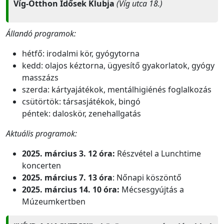
Víg-Otthon Idősek Klubja
(Víg utca 18.)
Állandó programok:
hétfő: irodalmi kör, gyógytorna
kedd: olajos kéztorna, ügyesítő gyakorlatok, gyógy
masszázs
szerda: kártyajátékok, mentálhigiénés foglalkozás
csütörtök: társasjátékok, bingó
péntek: daloskör, zenehallgatás
Aktuális programok:
2025. március 3. 12 óra:
Részvétel a Lunchtime
koncerten
2025. március 7. 13 óra
: Nőnapi köszöntő
2025. március 14. 10 óra:
Mécsesgyújtás a
Múzeumkertben