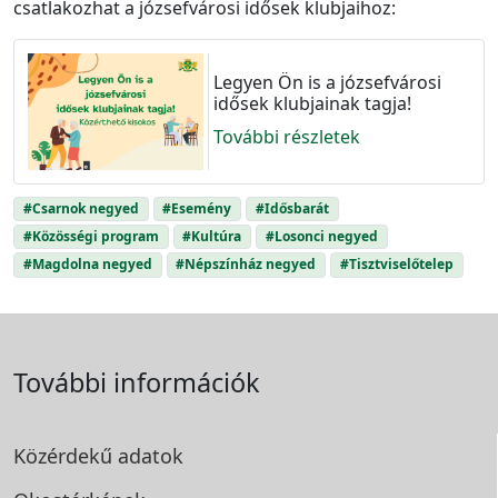
csatlakozhat a józsefvárosi idősek klubjaihoz:
Legyen Ön is a józsefvárosi
idősek klubjainak tagja!
További részletek
#Csarnok negyed
#Esemény
#Idősbarát
#Közösségi program
#Kultúra
#Losonci negyed
#Magdolna negyed
#Népszínház negyed
#Tisztviselőtelep
További információk
Közérdekű adatok