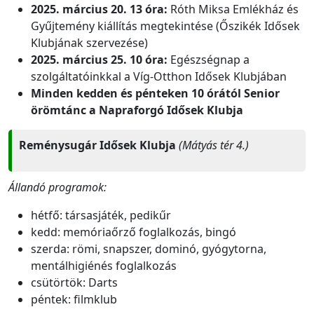
2025. március 20. 13 óra:
Róth Miksa Emlékház és
Gyűjtemény kiállítás megtekintése (Őszikék Idősek
Klubjának szervezése)
2025. március 25. 10 óra:
Egészségnap a
szolgáltatóinkkal a Víg-Otthon Idősek Klubjában
Minden kedden és pénteken 10 órától Senior
örömtánc a Napraforgó Idősek Klubja
Reménysugár Idősek Klubja
(Mátyás tér 4.)
Állandó programok:
hétfő: társasjáték, pedikűr
kedd: memóriaőrző foglalkozás, bingó
szerda: römi, snapszer, dominó, gyógytorna,
mentálhigiénés foglalkozás
csütörtök: Darts
péntek: filmklub