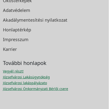
Okostérképek
Adatvédelem
Akadálymentesítési
nyilatkozat
Honlaptérkép
Impresszum
Karrier
További honlapok
Vegyél részt!
Józsefvárosi Lakásügynökség
Józsefvárosi lakáspályázato
Józsefvárosi Önkormányzati Bérlői csere