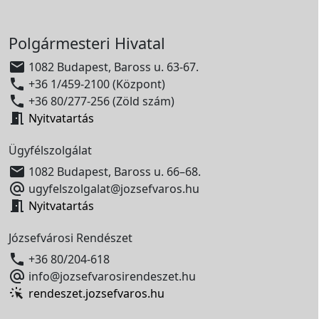
Polgármesteri Hivatal

1082 Budapest, Baross u. 63-67.

+36 1/459-2100 (Központ)

+36 80/277-256 (Zöld szám)

Nyitvatartás
Ügyfélszolgálat

1082 Budapest, Baross u. 66–68.

ugyfelszolgalat@jozsefvaros.hu

Nyitvatartás
Józsefvárosi Rendészet

+36 80/204-618

info@jozsefvarosirendeszet.hu
rendeszet.jozsefvaros.hu