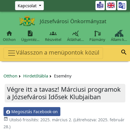
Ugrás a fő tartalomra

Kapcsolat
Józsefvárosi Önkormányzat




Otthon
Ügyintéz…
Részvétel
Átláthat…
Pázmány
Állami k…
Válasszon a menüpontok közül

Otthon
Hirdetőtábla
Esemény
Végre itt a tavasz! Márciusi programok
a Józsefvárosi Idősek Klubjaiban
Megosztás Facebook-on

Utolsó frissítés:
2025. március 2.
(Létrehozva:
2025. február
28.
)