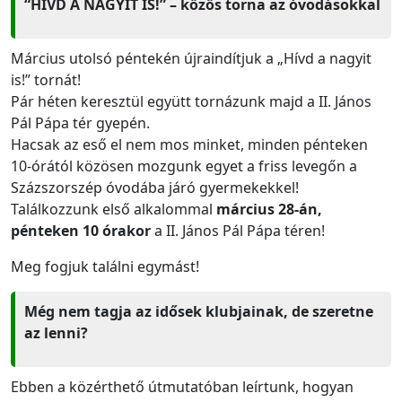
“HÍVD A NAGYIT IS!” – közös torna az óvodásokkal
Március utolsó péntekén újraindítjuk a „Hívd a nagyit
is!” tornát!
Pár héten keresztül együtt tornázunk majd a II. János
Pál Pápa tér gyepén.
Hacsak az eső el nem mos minket, minden pénteken
10-órától közösen mozgunk egyet a friss levegőn a
Százszorszép óvodába járó gyermekekkel!
Találkozzunk első alkalommal
március 28-án,
pénteken 10 órakor
a II. János Pál Pápa téren!
Meg fogjuk találni egymást!
Még nem tagja az idősek klubjainak, de szeretne
az lenni?
Ebben a közérthető útmutatóban leírtunk, hogyan