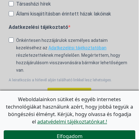
Társasházi hírek
Állami kisajátításban érintett házak lakóinak
Adatkezelési tájékoztató
Önkéntesen hozzájárulok személyes adataim
kezeléséhez az
Adatkezelési tájékoztatóban
részletezetteknek megfelelően. Megértettem, hogy
hozzájárulásom visszavonására bármikor lehetőségem
van.
A leiratkozás a hírlevél alján található linkkel lesz lehetséges.
Feliratkozom!
Weboldalainkon sütiket és egyéb internetes
technológiákat használunk azért, hogy jobbá tegyük a
For the English Newsletter, click
HERE.
böngészési élményt. Kérjük, hogy olvassa és fogadja
el
adatvédelmi tájékoztatónkat.!


Elfogadom