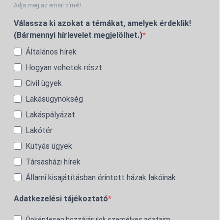
Adja meg az email címét!
Válassza ki azokat a témákat, amelyek érdeklik!
(Bármennyi hírlevelet megjelölhet.)
Általános hírek
Hogyan vehetek részt
Civil ügyek
Lakásügynökség
Lakáspályázat
Lakótér
Kutyás ügyek
Társasházi hírek
Állami kisajátításban érintett házak lakóinak
Adatkezelési tájékoztató
Önkéntesen hozzájárulok személyes adataim