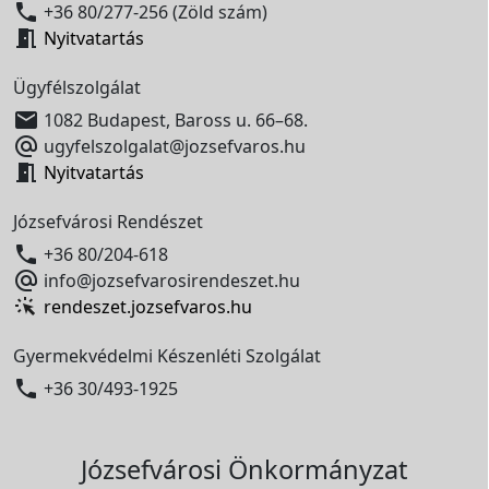

+36 80/277-256 (Zöld szám)

Nyitvatartás
Ügyfélszolgálat

1082 Budapest, Baross u. 66–68.

ugyfelszolgalat@jozsefvaros.hu

Nyitvatartás
Józsefvárosi Rendészet

+36 80/204-618

info@jozsefvarosirendeszet.hu
rendeszet.jozsefvaros.hu
Gyermekvédelmi Készenléti Szolgálat

+36 30/493-1925
Józsefvárosi Önkormányzat