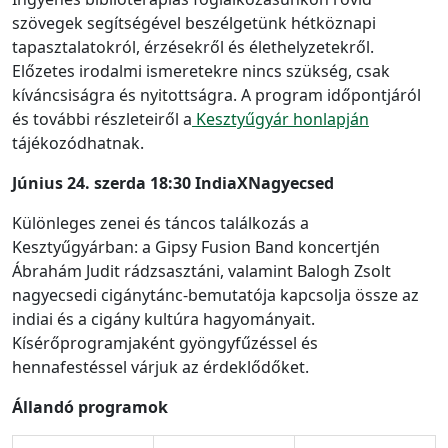
szövegek segítségével beszélgetünk hétköznapi
tapasztalatokról, érzésekről és élethelyzetekről.
Előzetes irodalmi ismeretekre nincs szükség, csak
kíváncsiságra és nyitottságra. A program időpontjáról
és további részleteiről a
Kesztyűgyár honlapján
tájékozódhatnak.
Június 24. szerda 18:30 IndiaXNagyecsed
Különleges zenei és táncos találkozás a
Kesztyűgyárban: a Gipsy Fusion Band koncertjén
Ábrahám Judit rádzsasztáni, valamint Balogh Zsolt
nagyecsedi cigánytánc-bemutatója kapcsolja össze az
indiai és a cigány kultúra hagyományait.
Kísérőprogramjaként gyöngyfűzéssel és
hennafestéssel várjuk az érdeklődőket.
Állandó programok