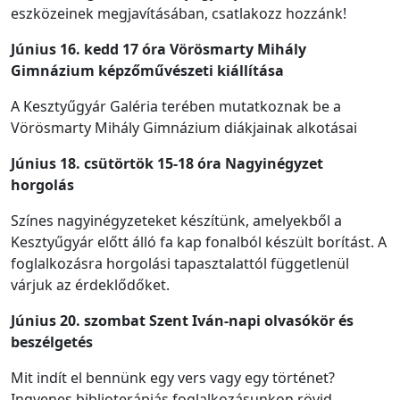
eszközeinek megjavításában, csatlakozz hozzánk!
Június 16. kedd 17 óra Vörösmarty Mihály
Gimnázium képzőművészeti kiállítása
A Kesztyűgyár Galéria terében mutatkoznak be a
Vörösmarty Mihály Gimnázium diákjainak alkotásai
Június 18. csütörtök 15-18 óra Nagyinégyzet
horgolás
Színes nagyinégyzeteket készítünk, amelyekből a
Kesztyűgyár előtt álló fa kap fonalból készült borítást. A
foglalkozásra horgolási tapasztalattól függetlenül
várjuk az érdeklődőket.
Június 20. szombat Szent Iván-napi olvasókör és
beszélgetés
Mit indít el bennünk egy vers vagy egy történet?
Ingyenes biblioterápiás foglalkozásunkon rövid