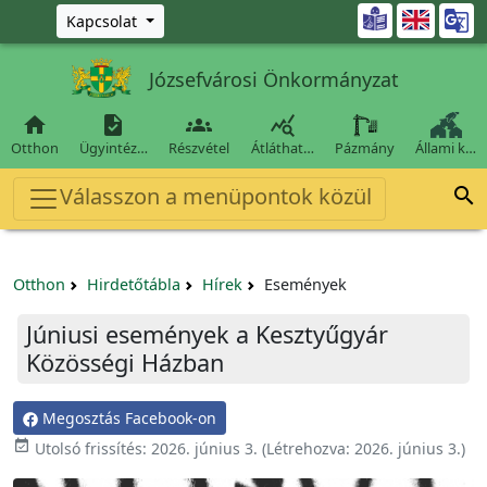
Ugrás a fő tartalomra

Kapcsolat
Józsefvárosi Önkormányzat




Otthon
Ügyintéz…
Részvétel
Átláthat…
Pázmány
Állami k…
Válasszon a menüpontok közül

Otthon
Hirdetőtábla
Hírek
Események
Júniusi események a Kesztyűgyár
Közösségi Házban
Megosztás Facebook-on

Utolsó frissítés:
2026. június 3.
(Létrehozva:
2026. június 3.
)