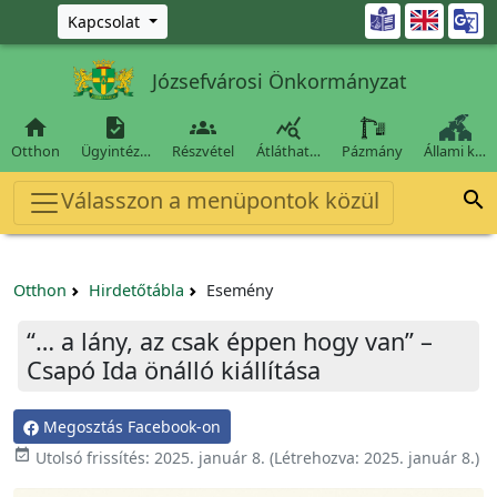
Ugrás a fő tartalomra

Kapcsolat
Józsefvárosi Önkormányzat




Otthon
Ügyintéz…
Részvétel
Átláthat…
Pázmány
Állami k…
Válasszon a menüpontok közül

Otthon
Hirdetőtábla
Esemény
“… a lány, az csak éppen hogy van” –
Csapó Ida önálló kiállítása
Megosztás Facebook-on

Utolsó frissítés:
2025. január 8.
(Létrehozva:
2025. január 8.
)