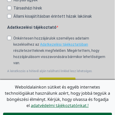
Társasházi hírek
Állami kisajátításban érintett házak lakóinak
Adatkezelési tájékoztató
Önkéntesen hozzájárulok személyes adataim
kezeléséhez az
Adatkezelési tájékoztatóban
részletezetteknek megfelelően. Megértettem, hogy
hozzájárulásom visszavonására bármikor lehetőségem
van.
A leiratkozás a hírlevél alján található linkkel lesz lehetséges.
Feliratkozom!
Weboldalainkon sütiket és egyéb internetes
technológiákat használunk azért, hogy jobbá tegyük a
For the English Newsletter, click
HERE.
böngészési élményt. Kérjük, hogy olvassa és fogadja
el
adatvédelmi tájékoztatónkat.!
