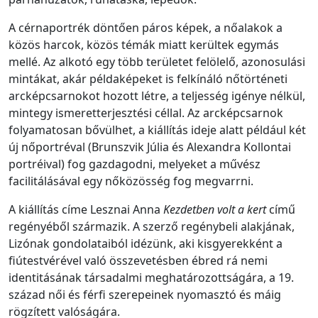
A cérnaportrék döntően páros képek, a nőalakok a
közös harcok, közös témák miatt kerültek egymás
mellé. Az alkotó egy több területet felölelő, azonosulási
mintákat, akár példaképeket is felkínáló nőtörténeti
arcképcsarnokot hozott létre, a teljesség igénye nélkül,
mintegy ismeretterjesztési céllal. Az arcképcsarnok
folyamatosan bővülhet, a kiállítás ideje alatt például két
új nőportréval (Brunszvik Júlia és Alexandra Kollontai
portréival) fog gazdagodni, melyeket a művész
facilitálásával egy nőközösség fog megvarrni.
A kiállítás címe Lesznai Anna
Kezdetben volt a kert
című
regényéből származik. A szerző regénybeli alakjának,
Lizónak gondolataiból idézünk, aki kisgyerekként a
fiútestvérével való összevetésben ébred rá nemi
identitásának társadalmi meghatározottságára, a 19.
század női és férfi szerepeinek nyomasztó és máig
rögzített valóságára.