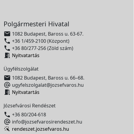
Polgármesteri Hivatal

1082 Budapest, Baross u. 63-67.

+36 1/459-2100 (Központ)

+36 80/277-256 (Zöld szám)

Nyitvatartás
Ügyfélszolgálat

1082 Budapest, Baross u. 66–68.

ugyfelszolgalat@jozsefvaros.hu

Nyitvatartás
Józsefvárosi Rendészet

+36 80/204-618

info@jozsefvarosirendeszet.hu
rendeszet.jozsefvaros.hu