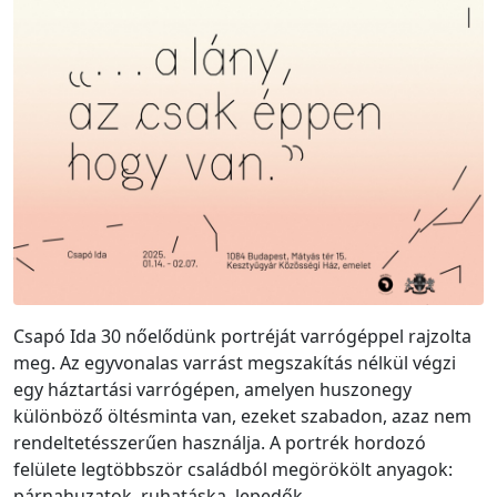
Csapó Ida 30 nőelődünk portréját varrógéppel rajzolta
meg. Az egyvonalas varrást megszakítás nélkül végzi
egy háztartási varrógépen, amelyen huszonegy
különböző öltésminta van, ezeket szabadon, azaz nem
rendeltetésszerűen használja. A portrék hordozó
felülete legtöbbször családból megörökölt anyagok:
párnahuzatok, ruhatáska, lepedők.