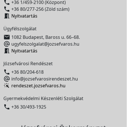

+36 1/459-2100 (Központ)

+36 80/277-256 (Zöld szám)

Nyitvatartás
Ügyfélszolgálat

1082 Budapest, Baross u. 66–68.

ugyfelszolgalat@jozsefvaros.hu

Nyitvatartás
Józsefvárosi Rendészet

+36 80/204-618

info@jozsefvarosirendeszet.hu
rendeszet.jozsefvaros.hu
Gyermekvédelmi Készenléti Szolgálat

+36 30/493-1925