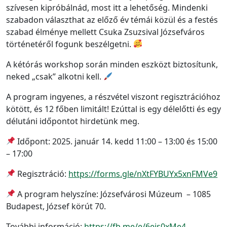
szívesen kipróbálnád, most itt a lehetőség. Mindenki
szabadon választhat az előző év témái közül és a festés
szabad élménye mellett Csuka Zsuzsival Józsefváros
történetéről fogunk beszélgetni.
A kétórás workshop során minden eszközt biztosítunk,
neked „csak” alkotni kell.
A program ingyenes, a részvétel viszont regisztrációhoz
kötött, és 12 főben limitált! Ezúttal is egy délelőtti és egy
délutáni időpontot hirdetünk meg.
Időpont: 2025. január 14. kedd 11:00 – 13:00 és 15:00
– 17:00
Regisztráció:
https://forms.gle/nXtFYBUYx5xnFMVe9
A program helyszíne: Józsefvárosi Múzeum – 1085
Budapest, József körút 70.
További információ:
https://fb.me/e/6eis0xMe4