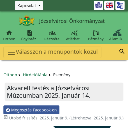
Ugrás a fő tartalomra

Kapcsolat
Józsefvárosi Önkormányzat




Otthon
Ügyintéz…
Részvétel
Átláthat…
Pázmány
Állami k…
Válasszon a menüpontok közül

Otthon
Hirdetőtábla
Esemény
Akvarell festés a Józsefvárosi
Múzeumban 2025. január 14.
Megosztás Facebook-on

Utolsó frissítés:
2025. január 9.
(Létrehozva:
2025. január 9.
)