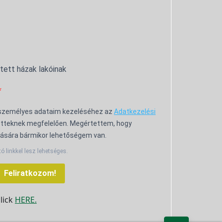
ntett házak lakóinak
 személyes adataim kezeléséhez az
Adatkezelési
tteknek megfelelően. Megértettem, hogy
ására bármikor lehetőségem van.
tó linkkel lesz lehetséges.
Feliratkozom!
click
HERE.