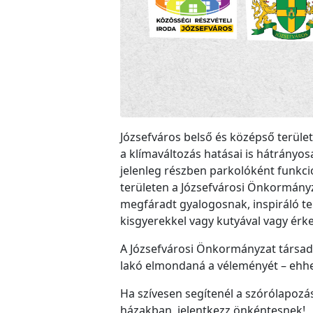
Józsefváros belső és középső területe
a klímaváltozás hatásai is hátrányos
jelenleg részben parkolóként funkcio
területen a Józsefvárosi Önkormányza
megfáradt gyalogosnak, inspiráló te
kisgyerekkel vagy kutyával vagy érke
A Józsefvárosi Önkormányzat társada
lakó elmondaná a véleményét – ehhe
Ha szívesen segítenél a szórólapoz
házakban, jelentkezz önkéntesnek!