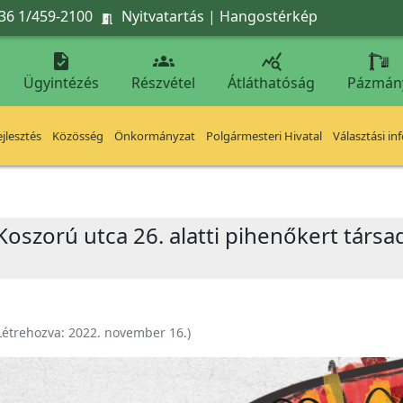
36 1/459-2100
Nyitvatartás
|
Hangostérkép




Ügyintézés
Részvétel
Átláthatóság
Pázmán
jlesztés
Közösség
Önkormányzat
Polgármesteri Hivatal
Választási in
oszorú utca 26. alatti pihenőkert társa
Létrehozva:
2022. november 16.
)