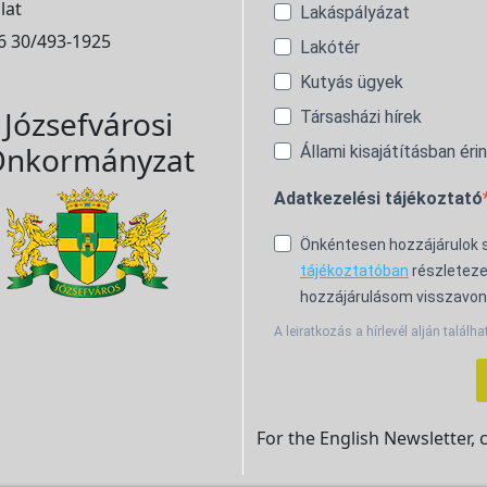
lat
Lakáspályázat
6 30/493-1925
Lakótér
Kutyás ügyek
Józsefvárosi
Társasházi hírek
nkormányzat
Állami kisajátításban éri
Adatkezelési tájékoztató
Önkéntesen hozzájárulok
tájékoztatóban
részleteze
hozzájárulásom visszavon
A leiratkozás a hírlevél alján találha
For the English Newsletter, 