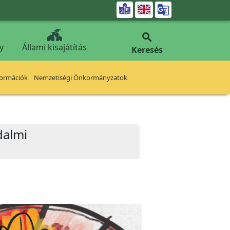


y
Állami kisajátítás
Keresés
formációk
Nemzetiségi Önkormányzatok
dalmi