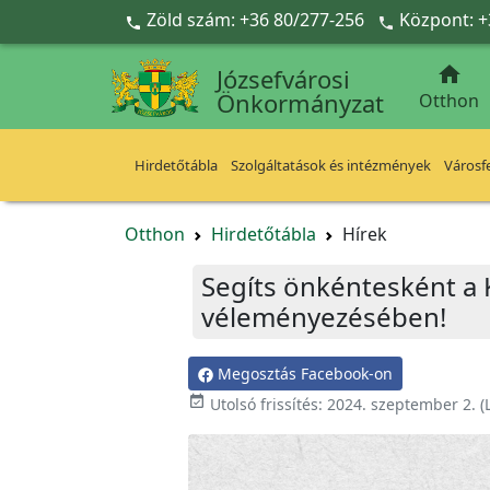
Ugrás a fő tartalomra
Zöld szám: +36 80/277-256
Központ: +



Józsefvárosi
Önkormányzat
Otthon
Hirdetőtábla
Szolgáltatások és intézmények
Városfe
Otthon
Hirdetőtábla
Hírek
Segíts önkéntesként a K
véleményezésében!
Megosztás Facebook-on

Utolsó frissítés:
2024. szeptember 2.
(