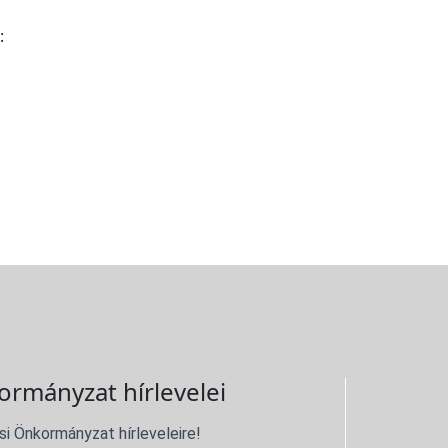
:
ormányzat hírlevelei
si Önkormányzat hírleveleire!