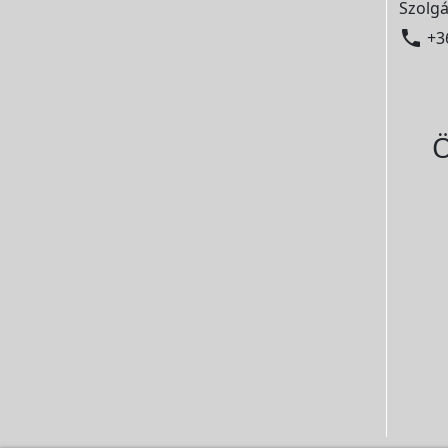
Szolgá

+3
Ö