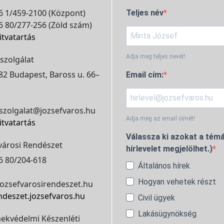
 1/459-2100 (Központ)
Teljes név
 80/277-256 (Zöld szám)
itvatartás
Adja meg teljes nevét!
szolgálat
2 Budapest, Baross u. 66–
Email cím:
szolgalat@jozsefvaros.hu
Adja meg az email címét!
itvatartás
Válassza ki azokat a témá
városi Rendészet
hírlevelet megjelölhet.)
6 80/204-618
Általános hírek
Hogyan vehetek részt
ozsefvarosirendeszet.hu
ndeszet.jozsefvaros.hu
Civil ügyek
Lakásügynökség
ekvédelmi Készenléti