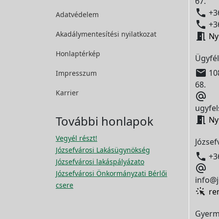
67.

+36
Adatvédelem

+36
Akadálymentesítési
nyilatkozat

Ny
Honlaptérkép
Ügyfél

108
Impresszum
68.
Karrier

ugyfel
További honlapok

Ny
Vegyél részt!
József
Józsefvárosi Lakásügynökség

+3
Józsefvárosi lakáspályázato

Józsefvárosi Önkormányzati Bérlői
info@j
csere
re
Gyerm