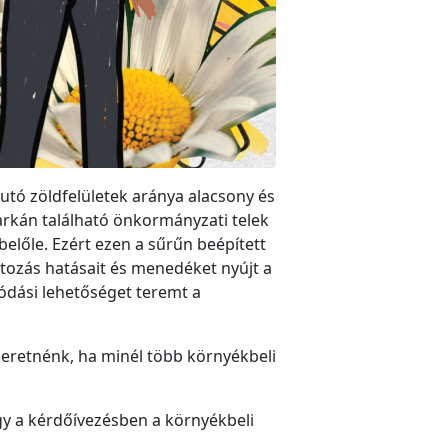
jutó zöldfelületek aránya alacsony és
sarkán található önkormányzati telek
belőle. Ezért ezen a sűrűn beépített
ltozás hatásait és menedéket nyújt a
lódási lehetőséget teremt a
zeretnénk, ha minél több környékbeli
gy a kérdőívezésben a környékbeli