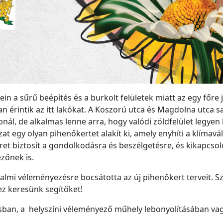
in a sűrű beépítés és a burkolt felületek miatt az egy főre 
an érintik az itt lakókat. A Koszorú utca és Magdolna utca 
nál, de alkalmas lenne arra, hogy valódi zöldfelület legyen 
t egy olyan pihenőkertet alakít ki, amely enyhíti a klímavá
ret biztosít a gondolkodásra és beszélgetésre, és kikapcso
zőnek is.
lmi véleményezésre bocsátotta az új pihenőkert terveit. S
z keresünk segítőket!
ásban, a helyszíni véleményező műhely lebonyolításában va