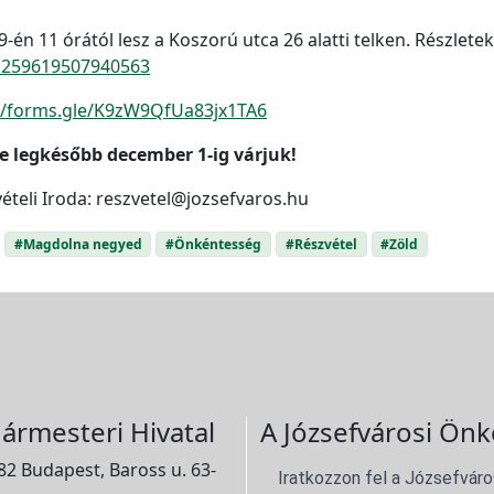
én 11 órától lesz a Koszorú utca 26 alatti telken. Részletek
1259619507940563
://forms.gle/K9zW9QfUa83jx1TA6
e legkésőbb december 1-ig várjuk!
ételi Iroda: reszvetel@jozsefvaros.hu
#Magdolna negyed
#Önkéntesség
#Részvétel
#Zöld
ármesteri Hivatal
A Józsefvárosi Önk
2 Budapest, Baross u. 63-
Iratkozzon fel a Józsefváro