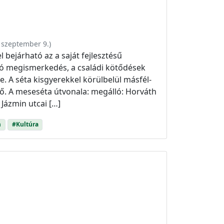
 szeptember 9.
)
 bejárható az a saját fejlesztésű
aló megismerkedés, a családi kötődések
. A séta kisgyerekkel körülbelül másfél-
ető. A meseséta útvonala: megálló: Horváth
 Jázmin utcai […]
m
#Kultúra