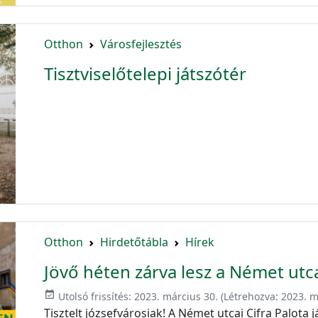
Otthon
Városfejlesztés
Tisztviselőtelepi játszótér
Otthon
Hirdetőtábla
Hírek
Jövő héten zárva lesz a Német utca
event_available
Utolsó frissítés:
2023. március 30.
(Létrehozva:
2023. m
Tisztelt józsefvárosiak! A Német utcai Cifra Palota