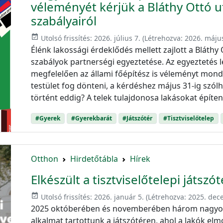
véleményét kérjük a Bláthy Ottó ut
szabályairól
event_available
Utolsó frissítés:
2026. július 7.
(Létrehozva:
2026. máju
Élénk lakossági érdeklődés mellett zajlott a Bláthy 
szabályok partnerségi egyeztetése. Az egyeztetés 
megfelelően az állami főépítész is véleményt mond
testület fog dönteni, a kérdéshez május 31-ig szólh
történt eddig? A telek tulajdonosa lakásokat építen
#Gyerek
#Gyerekbarát
#Játszótér
#Tisztviselőtelep
Otthon
Hirdetőtábla
Hírek
Elkészült a tisztviselőtelepi játsz
event_available
Utolsó frissítés:
2026. január 5.
(Létrehozva:
2025. dec
2025 októberében és novemberében három nagyon 
alkalmat tartottunk a játszótéren, ahol a lakók el