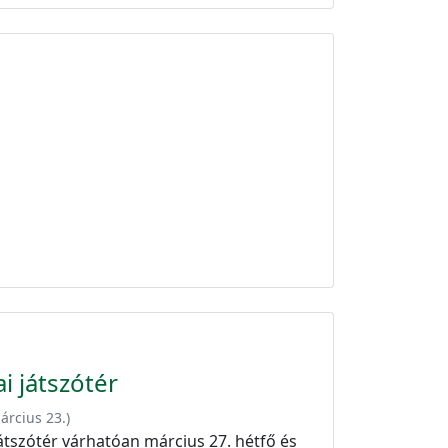
i játszótér
árcius 23.
)
 játszótér várhatóan március 27. hétfő és