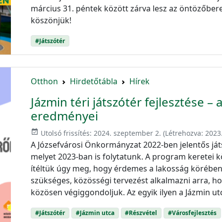
március 31. péntek között zárva lesz az öntözőber
köszönjük!
#Játszótér
Otthon
Hirdetőtábla
Hírek
Jázmin téri játszótér fejlesztése –
eredményei
event_available
Utolsó frissítés:
2024. szeptember 2.
(Létrehozva:
2023.
A Józsefvárosi Önkormányzat 2022-ben jelentős ját
melyet 2023-ban is folytatunk. A program keretei k
ítéltük úgy meg, hogy érdemes a lakosság körében
szükséges, közösségi tervezést alkalmazni arra, hog
közösen végiggondoljuk. Az egyik ilyen a Jázmin utc
#Játszótér
#Jázmin utca
#Részvétel
#Városfejlesztés