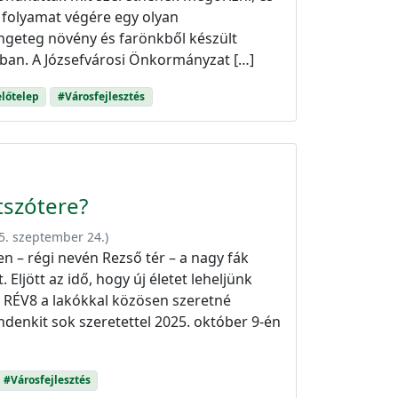
a folyamat végére egy olyan
ngeteg növény és farönkből készült
sban. A Józsefvárosi Önkormányzat […]
előtelep
#Városfejlesztés
átszótere?
5. szeptember 24.
)
n – régi nevén Rezső tér – a nagy fák
. Eljött az idő, hogy új életet leheljünk
 RÉV8 a lakókkal közösen szeretné
ndenkit sok szeretettel 2025. október 9-én
#Városfejlesztés