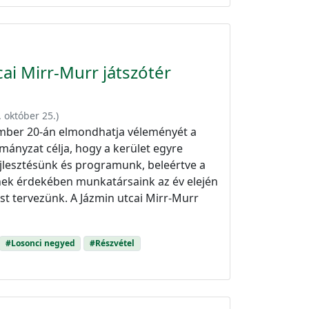
ai Mirr-Murr játszótér
. október 25.
)
mber 20-án elmondhatja véleményét a
rmányzat célja, hogy a kerület egyre
ejlesztésünk és programunk, beleértve a
Ennek érdekében munkatársaink az év elején
ást tervezünk. A Jázmin utcai Mirr-Murr
#Losonci negyed
#Részvétel