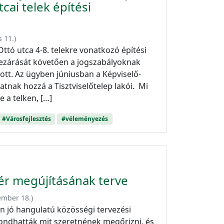
cai telek építési
s 11.
)
Ottó utca 4-8. telekre vonatkozó építési
lezárását követően a jogszabályoknak
ott. Az ügyben júniusban a Képviselő-
atnak hozzá a Tisztviselőtelep lakói. Mi
e a telken, […]
#Városfejlesztés
#véleményezés
ótér megújításának terve
ember 18.
)
jó hangulatú közösségi tervezési
mondhatták mit szeretnének megőrizni, és