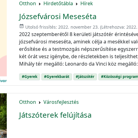
Otthon
Hirdetőtábla
Hírek
Józsefvárosi Meseséta
event_available
Utolsó frissítés:
2022. november 23.
(Létrehozva:
2022.
2022 szeptemberétől 8 kerületi játszótér érintésével
józsefvárosi meseséta, aminek célja a mesékkel v
erősítése és a testmozgás népszerűsítése egyszerre
két órát vesz igénybe, de részletekben is teljesíth
Mihály tér megálló: Leonardo da Vinci köz megálló:
#Gyerek
#Gyerekbarát
#Játszótér
#Közösségi progra
Otthon
Városfejlesztés
Játszóterek felújítása