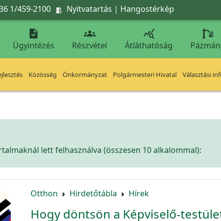
36 1/459-2100
Nyitvatartás
|
Hangostérkép




Ügyintézés
Részvétel
Átláthatóság
Pázmán
jlesztés
Közösség
Önkormányzat
Polgármesteri Hivatal
Választási in
talmaknál lett felhasználva (összesen 10 alkalommal):
Otthon
Hirdetőtábla
Hírek
Hogy döntsön a Képviselő-testület?