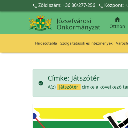
Ugrás a fő tartalomra
Zöld szám: +36 80/277-256
Központ: +



Józsefvárosi
Önkormányzat
Otthon
Hirdetőtábla
Szolgáltatások és intézmények
Városfe
Címke:
Játszótér
A(z)
Játszótér
címke a következő tar