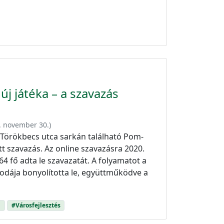
új játéka – a szavazás
. november 30.
)
a Törökbecs utca sarkán található Pom-
tt szavazás. Az online szavazásra 2020.
64 fő adta le szavazatát. A folyamatot a
odája bonyolította le, együttműködve a
d
#Városfejlesztés