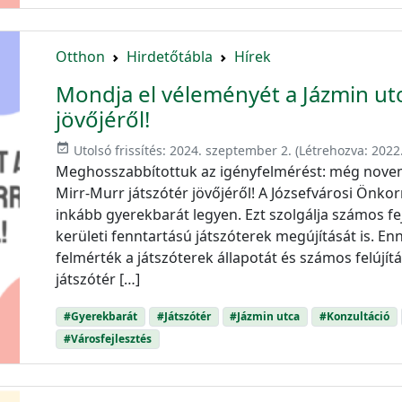
Otthon
Hirdetőtábla
Hírek
Mondja el véleményét a Jázmin utc
jövőjéről!
event_available
Utolsó frissítés:
2024. szeptember 2.
(Létrehozva:
2022
Meghosszabbítottuk az igényfelmérést: még nove
Mirr-Murr játszótér jövőjéről! A Józsefvárosi Önko
inkább gyerekbarát legyen. Ezt szolgálja számos f
kerületi fenntartású játszóterek megújítását is. 
felmérték a játszóterek állapotát és számos felújít
játszótér […]
#Gyerekbarát
#Játszótér
#Jázmin utca
#Konzultáció
#Városfejlesztés