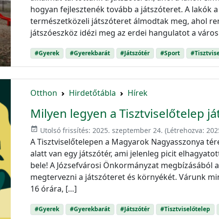
hogyan fejlesztenék tovább a játszóteret. A lakók 
természetközeli játszóteret álmodtak meg, ahol re
játszóeszköz idézi meg az erdei hangulatot a váro
#Gyerek
#Gyerekbarát
#Játszótér
#Sport
#Tisztvis
Otthon
Hirdetőtábla
Hírek
Milyen legyen a Tisztviselőtelep j
event_available
Utolsó frissítés:
2025. szeptember 24.
(Létrehozva:
202
A Tisztviselőtelepen a Magyarok Nagyasszonya tére
alatt van egy játszótér, ami jelenleg picit elhagyatott
bele! A Józsefvárosi Önkormányzat megbízásából a
megtervezni a játszóteret és környékét. Várunk mi
16 órára, […]
#Gyerek
#Gyerekbarát
#Játszótér
#Tisztviselőtelep