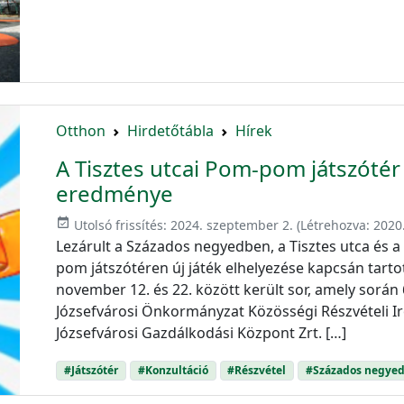
Otthon
Hirdetőtábla
Hírek
A Tisztes utcai Pom-pom játszótér 
eredménye
event_available
Utolsó frissítés:
2024. szeptember 2.
(Létrehozva:
2020
Lezárult a Százados negyedben, a Tisztes utca és 
pom játszótéren új játék elhelyezése kapcsán tarto
november 12. és 22. között került sor, amely során 
Józsefvárosi Önkormányzat Közösségi Részvételi Ir
Józsefvárosi Gazdálkodási Központ Zrt. […]
#Játszótér
#Konzultáció
#Részvétel
#Százados negye