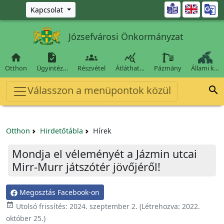
Ugrás a fő tartalomra

Kapcsolat
Józsefvárosi Önkormányzat




Otthon
Ügyintéz…
Részvétel
Átláthat…
Pázmány
Állami k…
Válasszon a menüpontok közül

Otthon
Hirdetőtábla
Hírek
Mondja el véleményét a Jázmin utcai
Mirr-Murr játszótér jövőjéről!
Megosztás Facebook-on

Utolsó frissítés:
2024. szeptember 2.
(Létrehozva:
2022.
október 25.
)