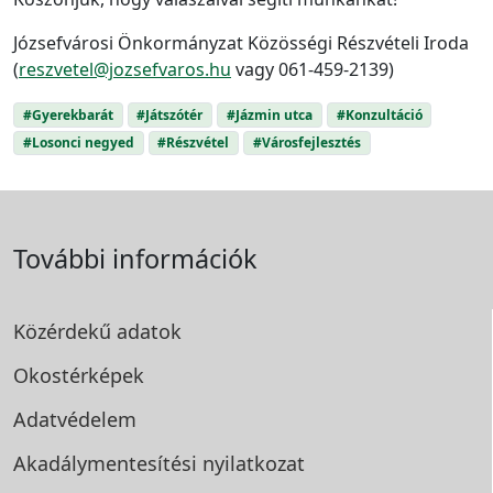
Józsefvárosi Önkormányzat Közösségi Részvételi Iroda
(
reszvetel@jozsefvaros.hu
vagy 061-459-2139)
#Gyerekbarát
#Játszótér
#Jázmin utca
#Konzultáció
#Losonci negyed
#Részvétel
#Városfejlesztés
További információk
Közérdekű adatok
Okostérképek
Adatvédelem
Akadálymentesítési
nyilatkozat