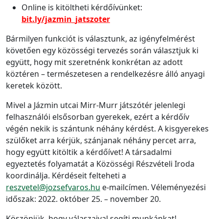
Online is kitöltheti kérdőívünket:
bit.ly/jazmin_jatszoter
Bármilyen funkciót is választunk, az igényfelmérést
követően egy közösségi tervezés során választjuk ki
együtt, hogy mit szeretnénk konkrétan az adott
köztéren – természetesen a rendelkezésre álló anyagi
keretek között.
Mivel a Jázmin utcai Mirr-Murr játszótér jelenlegi
felhasználói elsősorban gyerekek, ezért a kérdőív
végén nekik is szántunk néhány kérdést. A kisgyerekes
szülőket arra kérjük, szánjanak néhány percet arra,
hogy együtt kitöltik a kérdőívet! A társadalmi
egyeztetés folyamatát a Közösségi Részvételi Iroda
koordinálja. Kérdéseit felteheti a
reszvetel@jozsefvaros.hu
e-mailcímen. Véleményezési
időszak: 2022. október 25. – november 20.
Köszönjük, hogy válaszaival segíti munkánkat!