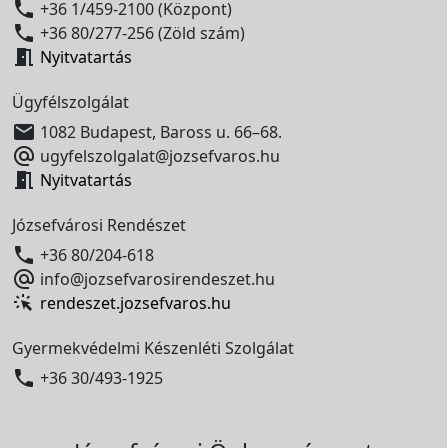

+36 1/459-2100 (Központ)

+36 80/277-256 (Zöld szám)

Nyitvatartás
Ügyfélszolgálat

1082 Budapest, Baross u. 66–68.

ugyfelszolgalat@jozsefvaros.hu

Nyitvatartás
Józsefvárosi Rendészet

+36 80/204-618

info@jozsefvarosirendeszet.hu
rendeszet.jozsefvaros.hu
Gyermekvédelmi Készenléti Szolgálat

+36 30/493-1925