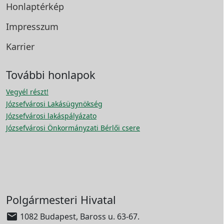
Honlaptérkép
Impresszum
Karrier
További honlapok
Vegyél részt!
Józsefvárosi Lakásügynökség
Józsefvárosi lakáspályázato
Józsefvárosi Önkormányzati Bérlői csere
Polgármesteri Hivatal

1082 Budapest, Baross u. 63-67.