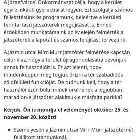
A Józsefvárosi Önkormányzat célja, hogy a kerület
egyre inkább gyerekbarát legyen. Ezt szolgálja számos
fejlesztésünk és programunk, beleértve a kerületi
fenntartású játszóterek megújítását is. Ennek
érdekében munkatársaink az év elején felmérték a
játszóterek állapotát és számos felújítást tervezünk.
A Jázmin utcai Mirr-Murr játszótér felmérése kapcsán
célunk az, hogy a terület újragondolásába bevonjuk
annak felhasználóit is. Ez azt jelenti, hogy
mindenképpen meg fogjuk őrizni a tér szabadidős
zöldfelületi funkcióját. De tudnunk kell, hogy a tér
használói ezen belül minek örülnének a legjobban:
maradjon-e játszótér, alakítsuk-e másfajta parkká?
Kérjük, Ön is mondja el véleményét október 25. és
november 20. között!
Személyesen a Jázmin utcai Mirr-Murr játszótérnél
felállított standunknál.