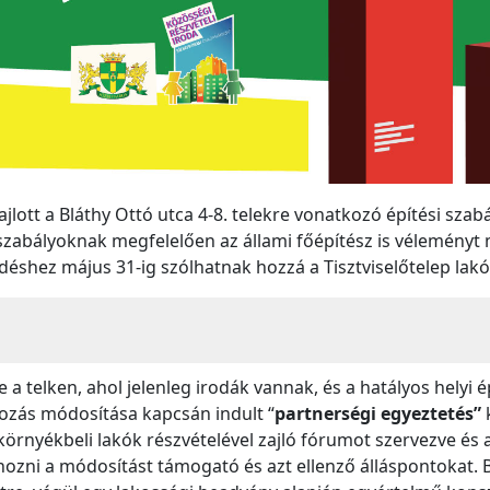
ajlott a Bláthy Ottó utca 4-8. telekre vonatkozó építési sza
szabályoknak megfelelően az állami főépítész is véleményt
rdéshez május 31-ig szólhatnak hozzá a Tisztviselőtelep lakó
 a telken, ahol jelenleg irodák vannak, és a hatályos helyi é
yozás módosítása kapcsán indult “
partnerségi egyeztetés”
örnyékbeli lakók részvételével zajló fórumot szervezve és a
ozni a módosítást támogató és azt ellenző álláspontokat.