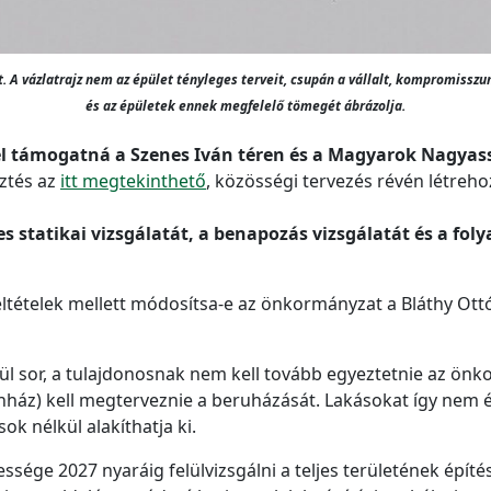
rt. A vázlatrajz nem az épület tényleges terveit, csupán a vállalt, kompromis
és az épületek ennek megfelelő tömegét ábrázolja.
gel támogatná a Szenes Iván téren és a Magyarok Nagyas
sztés az
itt megtekinthető
, közösségi tervezés révén létreho
es statikai vizsgálatát, a benapozás vizsgálatát és a fo
eltételek mellett módosítsa-e az önkormányzat a Bláthy Ottó
sor, a tulajdonosnak nem kell tovább egyeztetnie az önkorm
nház) kell megterveznie a beruházását. Lakásokat így nem ép
ok nélkül alakíthatja ki.
sége 2027 nyaráig felülvizsgálni a teljes területének építé