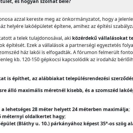
stület, és hogyan szólhat bele?
onosa azzal kereste meg az önkormányzatot, hogy a jelenle
áz helyére lakóépületet építene, amihez az építési szabály
tott a telek tulajdonosával, aki
közérdekű vállalásokat t
ok építését. Ezek a vállalások a partnerségi egyeztetés foly
zomszéd ház lakói is elfogadták. A fórumon felmerült fon
lenleg kb. 120-150 gépkocsi kapcsolódik az irodaház bérlőih
 is építhet, az alábbiakat településrendezési szerződés
sre álló maximális méretnél kisebb, és a szomszéd lakó
a lehetséges 28 méter helyett 24 méterben maximálja
;
 méternyi oldalkertet hagy
;
épület (Bláthy u. 10.) párkányához képest 35°-os szög ala