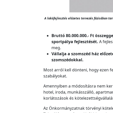
A lakófejlesztés előzetes tervezés fázisában ta
Bruttó 80.000.000.- Ft összeg
sportpálya fejlesztését.
A fejle
meg.
Vállalja a szomszéd ház előzet
szomszédokkal.
Most arról kell dönteni, hogy ezen f
szabályokat.
Amennyiben a módosításra nem kerül 
hotel, iroda, munkásszálló, apartma
korlátozások és kötelezettségvállalás
Az Önkormányzatnak törvényi köteles