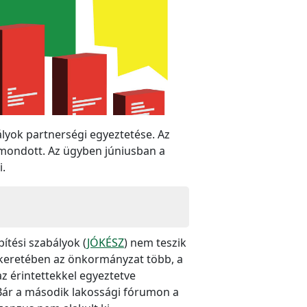
bályok partnerségi egyeztetése. Az
 mondott. Az ügyben júniusban a
i.
pítési szabályok (
JÓKÉSZ
) nem teszik
keretében az önkormányzat több, a
z érintettekkel egyeztetve
 Bár a második lakossági fórumon a