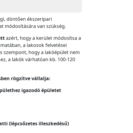
gi, döntően ékszeripari
zat módosítására van szükség.
ett
azért, hogy a kerület módosítsa a
amatában, a lakosok felvetései
tos szempont, hogy a lakóépület nem
ez, a lakók várhatóan kb. 100-120
ben rögzítve vállalja:
épülethez igazodó épületet
tti (lépcsőzetes illeszkedésű)