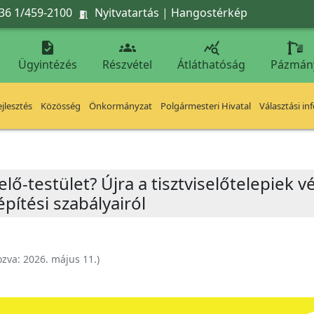
36 1/459-2100
Nyitvatartás
|
Hangostérkép




Ügyintézés
Részvétel
Átláthatóság
Pázmán
jlesztés
Közösség
Önkormányzat
Polgármesteri Hivatal
Választási in
ő-testület? Újra a tisztviselőtelepiek 
építési szabályairól
ozva:
2026. május 11.
)