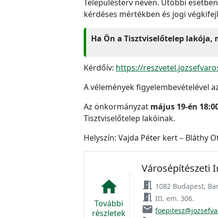
Településterv néven. Utóbbi esetben
kérdéses mértékben és jogi végkifejl
Ha Ön a Tisztviselőtelep lakója,
Kérdőív:
https://reszvetel.jozsefvar
A vélemények figyelembevételével az
Az önkormányzat
május 19-én 18:00
Tisztviselőtelep lakóinak.
Helyszín: Vajda Péter kert – Bláthy Ot
Városépítészeti 
home
meeting_room
1082 Budapest, Bar
meeting_room
III. em. 306.
További
email
foepitesz@jozsefva
részletek