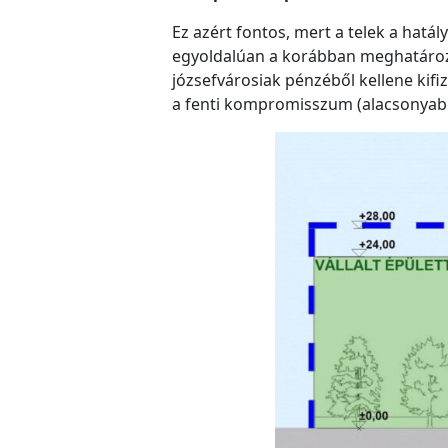
Ez azért fontos, mert a telek a hat
egyoldalúan a korábban meghatározot
józsefvárosiak pénzéből kellene kif
a fenti kompromisszum (alacsonyabb é