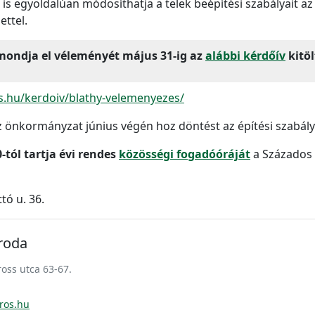
 is egyoldalúan módosíthatja a telek beépítési szabályait 
ettel.
 mondja el véleményét május 31-ig az
alábbi kérdőív
kitöl
os.hu/kerdoiv/blathy-velemenyezes/
 önkormányzat június végén hoz döntést az építési szabály
-tól tartja évi rendes
közösségi fogadóóráját
a Százados
tó u. 36.
Iroda
oss utca 63-67.
ros.hu