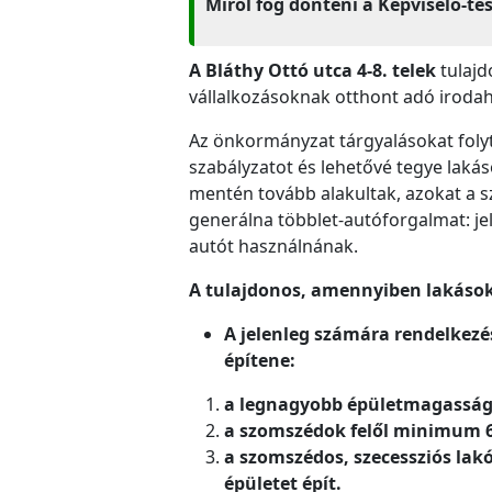
Miről fog dönteni a Képviselő-te
A
Bláthy Ottó utca 4-8. telek
tulajd
vállalkozásoknak otthont adó irodah
Az önkormányzat tárgyalásokat folyta
szabályzatot és lehetővé tegye lakás
mentén tovább alakultak, azokat a s
generálna többlet-autóforgalmat: je
autót használnának.
A tulajdonos, amennyiben lakásokat
A jelenleg számára rendelkezé
építene:
a legnagyobb épületmagasság 
a szomszédok felől minimum 6
a szomszédos, szecessziós lakó
épületet épít.