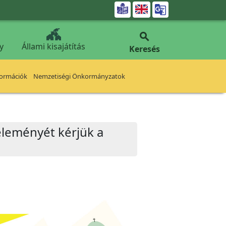


y
Állami kisajátítás
Keresés
formációk
Nemzetiségi Önkormányzatok
véleményét kérjük a