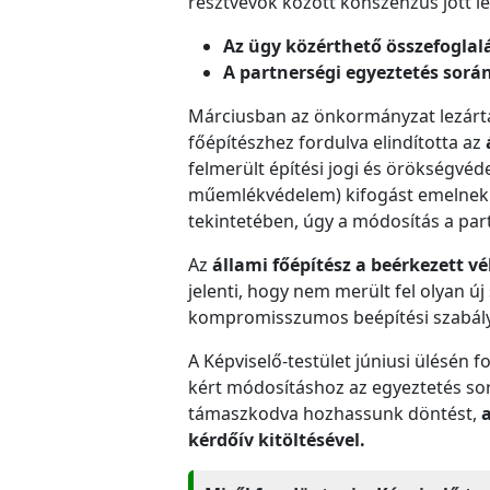
résztvevők között konszenzus jött l
Az ügy közérthető összefogla
A partnerségi egyeztetés sor
Márciusban az önkormányzat lezárta a
főépítészhez fordulva elindította az
felmerült építési jogi és örökségvéd
műemlékvédelem) kifogást emelnek a
tekintetében, úgy a módosítás a pa
Az
állami főépítész a beérkezett 
jelenti, hogy nem merült fel olyan új
kompromisszumos beépítési szabály
A Képviselő-testület júniusi ülésén 
kért módosításhoz az egyeztetés sor
támaszkodva hozhassunk döntést,
kérdőív kitöltésével.