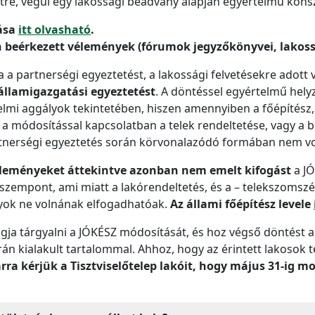
étre, végül egy lakossági beadvány alapján egyértelmű kons
lása
itt olvasható
.
án beérkezett vélemények (fórumok jegyzőkönyvei, lako
 partnerségi egyeztetést, a lakossági felvetésekre adott vá
államigazgatási egyeztetést
. A döntéssel egyértelmű hely
elmi aggályok tekintetében, hiszen amennyiben a főépítész,
 módosítással kapcsolatban a telek rendeltetése, vagy a 
rtnerségi egyeztetés során körvonalazódó formában nem vo
véleményeket áttekintve azonban nem emelt kifogást
a J
 szempont, ami miatt a lakórendeltetés, és a – telekszomszéd
ok ne volnának elfogadhatóak.
Az állami főépítész levele
fogja tárgyalni a JÓKÉSZ módosítását, és hoz végső döntést a
án kialakult tartalommal. Ahhoz, hogy az érintett lakosok
arra kérjük a Tisztviselőtelep lakóit, hogy május 31-ig 