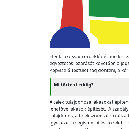
Élénk lakossági érdeklődés mellett z
egyeztetés lezárását követően a jog
Képviselő-testület fog dönteni, a ké
Mi történt eddig?
A telek tulajdonosa lakásokat építene
lehetővé lakások építését. A szabál
tulajdonos, a telekszomszédok és a k
igyekezett megismerni és közelebb h