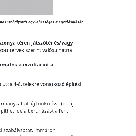
szumos szabályozás egy lehetséges megvalósulását
szonya téren játszótér és/vagy
zott tervek szerint valósulhatna
lyamatos konzultációt a
 utca 4-8. telekre vonatkozó építési
ányzattal: új funkcióval (pl. új
íthet, de a beruházást a fenti
si szabályzatát, immáron