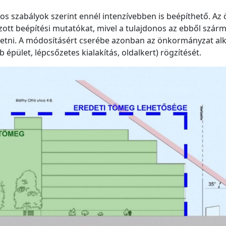
ályos szabályok szerint ennél intenzívebben is beépíthető. 
t beépítési mutatókat, mivel a tulajdonos az ebből szárma
izetni. A módosításért cserébe azonban az önkormányzat alk
pület, lépcsőzetes kialakítás, oldalkert) rögzítését.