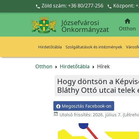
Ugrás a fő tartalomra
Zöld szám: +36 80/277-256
Központ: +



Józsefvárosi
Önkormányzat
Otthon
Hirdetőtábla
Szolgáltatások és intézmények
Városfe
Otthon
Hirdetőtábla
Hírek
Hogy döntsön a Képvisel
Bláthy Ottó utcai telek 
Megosztás Facebook-on

Utolsó frissítés:
2026. július 7.
(Létreh