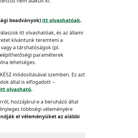
zenzus nem alakult ki.
ssági beadványok)
itt olvashatóak
.
laszok itt olvashatóak, és az állami
zetet kívántunk teremteni a
 vagy a társhatóságok (pl.
beépíthetőségi paraméterek
lna lehetséges.
ÓKÉSZ módosításával szemben. Ez azt
ok által is elfogadott –
itt olvasható
.
rról, hozzájárul-e a beruházó által
 tényleges többségi véleményére
mondják el véleményüket az alábbi