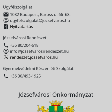
Ügyfélszolgálat

1082 Budapest, Baross u. 66–68.

ugyfelszolgalat@jozsefvaros.hu

Nyitvatartás
Józsefvárosi Rendészet

+36 80/204-618

info@jozsefvarosirendeszet.hu
rendeszet.jozsefvaros.hu
Gyermekvédelmi Készenléti Szolgálat

+36 30/493-1925
Józsefvárosi Önkormányzat