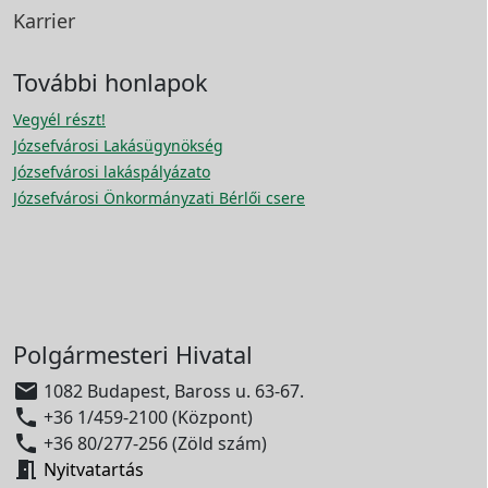
Karrier
További honlapok
Vegyél részt!
Józsefvárosi Lakásügynökség
Józsefvárosi lakáspályázato
Józsefvárosi Önkormányzati Bérlői csere
Polgármesteri Hivatal

1082 Budapest, Baross u. 63-67.

+36 1/459-2100 (Központ)

+36 80/277-256 (Zöld szám)

Nyitvatartás