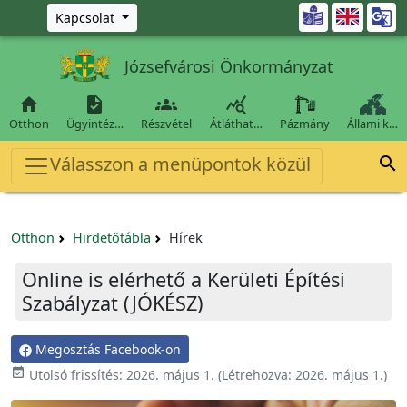
Ugrás a fő tartalomra

Kapcsolat
Józsefvárosi Önkormányzat




Otthon
Ügyintéz…
Részvétel
Átláthat…
Pázmány
Állami k…
Válasszon a menüpontok közül

Otthon
Hirdetőtábla
Hírek
Online is elérhető a Kerületi Építési
Szabályzat (JÓKÉSZ)
Megosztás Facebook-on

Utolsó frissítés:
2026. május 1.
(Létrehozva:
2026. május 1.
)