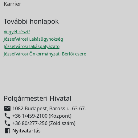
Karrier
További honlapok
Vegyél részt!
Józsefvárosi Lakásügynökség
Józsefvárosi lakáspályázato
Józsefvárosi Önkormányzati Bérlői csere
Polgármesteri Hivatal

1082 Budapest, Baross u. 63-67.

+36 1/459-2100 (Központ)

+36 80/277-256 (Zöld szám)

Nyitvatartás