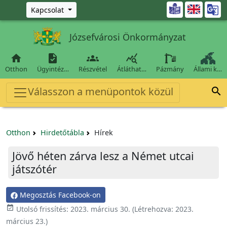
Ugrás a fő tartalomra

Kapcsolat
Józsefvárosi Önkormányzat




Otthon
Ügyintéz…
Részvétel
Átláthat…
Pázmány
Állami k…
Válasszon a menüpontok közül

Otthon
Hirdetőtábla
Hírek
Jövő héten zárva lesz a Német utcai
játszótér
Megosztás Facebook-on

Utolsó frissítés:
2023. március 30.
(Létrehozva:
2023.
március 23.
)