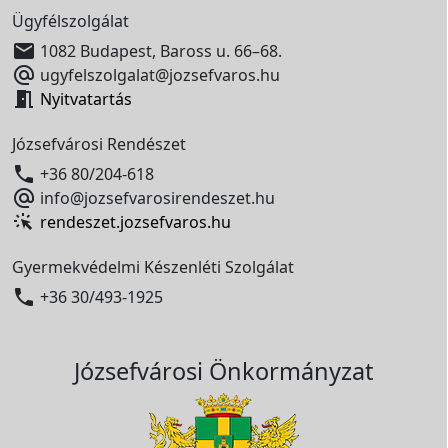
Ügyfélszolgálat

1082 Budapest, Baross u. 66–68.

ugyfelszolgalat@jozsefvaros.hu

Nyitvatartás
Józsefvárosi Rendészet

+36 80/204-618

info@jozsefvarosirendeszet.hu
rendeszet.jozsefvaros.hu
Gyermekvédelmi Készenléti Szolgálat

+36 30/493-1925
Józsefvárosi Önkormányzat