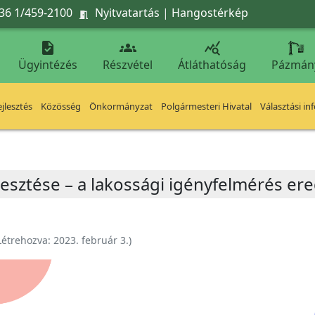
36 1/459-2100
Nyitvatartás
|
Hangostérkép




Ügyintézés
Részvétel
Átláthatóság
Pázmán
jlesztés
Közösség
Önkormányzat
Polgármesteri Hivatal
Választási in
ejlesztése – a lakossági igényfelmérés e
Létrehozva:
2023. február 3.
)