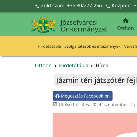
Ugrás a fő tartalomra
Zöld szám: +36 80/277-256
Központ: +



Józsefvárosi
Önkormányzat
Otthon
Hirdetőtábla
Szolgáltatások és intézmények
Városfe
Otthon
Hirdetőtábla
Hírek
Jázmin téri játszótér f
Megosztás Facebook-on

Utolsó frissítés:
2024. szeptember 2.
(