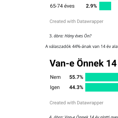
ábra: Hány éves Ön?
A válaszadók 44%-ának van 14 év ala
ábra: Van-e Önnek 14 év alatti gye