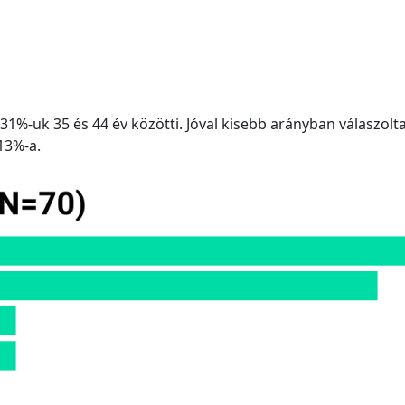
és 31%-uk 35 és 44 év közötti. Jóval kisebb arányban válaszol
 13%-a.