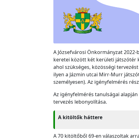
A Józsefvárosi Önkormányzat 2022-be
keretei között két kerületi játszót
ahol szükséges, közösségi tervezést 
ilyen a Jázmin utcai Mirr-Murr játszó
személyesen). Az igényfelmérés részl
Az igényfelmérés tanulságai alapján
tervezés lebonyolítása.
A kitöltők háttere
A 70 kitöltőből 69-en válaszoltak arr