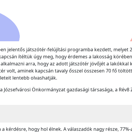
n jelentős játszótér-felújítási programba kezdett, melyet 
ér kapcsán ítéltük úgy meg, hogy érdemes a lakosság körébe
alkalmazni arra, hogy az adott játszótér jövőjét a lakókkal
tér volt, aminek kapcsán tavaly ősszel összesen 70 fő töltött
eteit lentebb olvashatják.
 a Józsefvárosi Önkormányzat gazdasági társasága, a Rév8 Zr
a a kérdésre, hogy hol élnek. A válaszadók nagy része, 77%-a