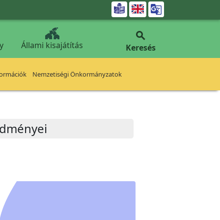


y
Állami kisajátítás
Keresés
formációk
Nemzetiségi Önkormányzatok
redményei