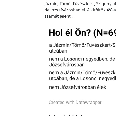
Jázmin, Tömő, Füvészkert, Szigony 
de Józsefvárosban él. A kitöltők 4%-
számát jelenti.