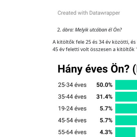
ábra: Melyik utcában él Ön?
A kitöltők fele 25 és 34 év közötti, 
45 év feletti volt összesen a kitöltők