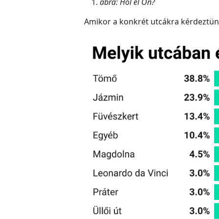
ábra: Hol él Ön?
Amikor a konkrét utcákra kérdeztünk