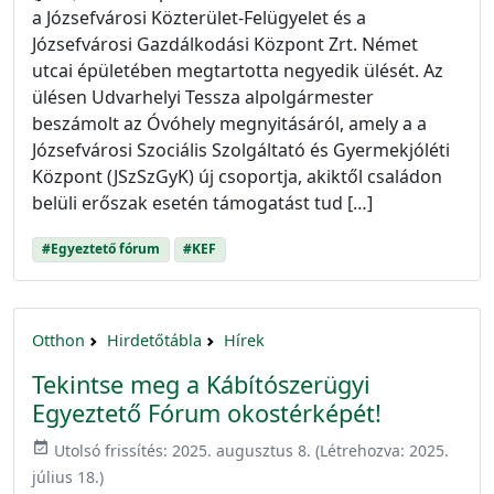
a Józsefvárosi Közterület-Felügyelet és a
Józsefvárosi Gazdálkodási Központ Zrt. Német
utcai épületében megtartotta negyedik ülését. Az
ülésen Udvarhelyi Tessza alpolgármester
beszámolt az Óvóhely megnyitásáról, amely a a
Józsefvárosi Szociális Szolgáltató és Gyermekjóléti
Központ (JSzSzGyK) új csoportja, akiktől családon
belüli erőszak esetén támogatást tud […]
#Egyeztető fórum
#KEF
Otthon
Hirdetőtábla
Hírek
Tekintse meg a Kábítószerügyi
Egyeztető Fórum okostérképét!
event_available
Utolsó frissítés:
2025. augusztus 8.
(Létrehozva:
2025.
július 18.
)