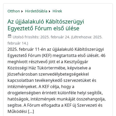
Otthon
Hirdetőtábla
Hírek
Az újjáalakuló Kábítószerügyi
Egyeztető Fórum első ülése
event_available
Utolsó frissítés:
2025. február 24.
(Létrehozva:
2025.
február 14.
)
2025. február 11-én az újjáalakuló Kábítószerügyi
Egyeztető Fórum (KEF) megtartotta első ülését. 46
meghívott résztvevő jött el a Kesztyűgyár
Közösségi Ház Tükörtermébe, képviselve a
Józsefvárosban szenvedélybetegségekkel
kapcsolatban tevékenykedő szervezetüket és
intézményeket. A KEF célja, hogy a
drogjelenségben érintett különféle helyi segítők,
hatóságok, intézmények munkáját összehangolja,
segítse. A Fórum elfogadta a KEF új Szervezeti és
Működési […]