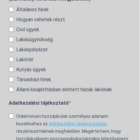
Általános hírek
Hogyan vehetek részt
Civil ügyek
Lakásügynökség
Lakáspályázat
Lakótér
Kutyás ügyek
Társasházi hírek
Állami kisajátításban érintett házak lakóinak
Adatkezelési tájékoztató
Önkéntesen hozzájárulok személyes adataim
kezeléséhez az
Adatkezelési tájékoztatóban
részletezetteknek megfelelően. Megértettem, hogy
hozzájárulásom visszavonására bármikor lehetőségem