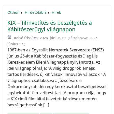
Otthon
Hirdetőtábla
Hírek
KIX – filmvetítés és beszélgetés a
Kábítószerügyi világnapon
event_available
Utolsó frissítés:
2026. június 19.
(Létrehozva:
2026.
június 17.
)
1987-ben az Egyesült Nemzetek Szervezete (ENSZ)
június 26-át a Kábítószer-fogyasztás és Illegális
Kereskedelem Elleni Világnappá nyilvánította. Az
idei világnap témája: “A világ drogproblémája:
tartós kérdések, új kihívások, innovatív válaszok ” A
világnaphoz csatlakozva a Józsefvárosi
Önkormányzat idén egy kerekasztal-beszélgetéssel
egybekötött filmvetítést tart. A program célja, hogy
a KIX című film által felvetett kérdések mentén
beszélgethessünk […]