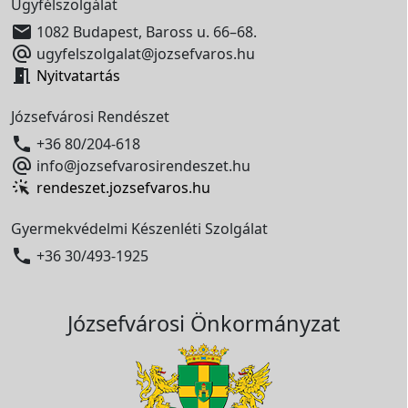
Ügyfélszolgálat

1082 Budapest, Baross u. 66–68.

ugyfelszolgalat@jozsefvaros.hu

Nyitvatartás
Józsefvárosi Rendészet

+36 80/204-618

info@jozsefvarosirendeszet.hu
rendeszet.jozsefvaros.hu
Gyermekvédelmi Készenléti Szolgálat

+36 30/493-1925
Józsefvárosi Önkormányzat