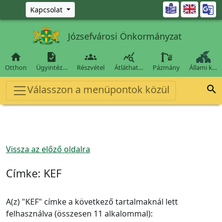
Ugrás a fő tartalomra

Kapcsolat
Józsefvárosi Önkormányzat




Otthon
Ügyintéz…
Részvétel
Átláthat…
Pázmány
Állami k…
Válasszon a menüpontok közül

Vissza az előző oldalra
Címke:
KEF
A(z) "KEF" címke a következő tartalmaknál lett
felhasználva (összesen 11 alkalommal):