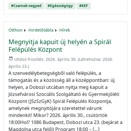
#Csarnok negyed
#Egészségügy
#KEF
Otthon
Hirdetőtábla
Hírek
Megnyitja kapuit új helyén a Spirál
Felépülés Központ
event_available
Utolsó frissítés:
2026. április 30.
(Létrehozva:
2026.
április 23.
)
A szenvedélybetegségből való felépülés, a
támogatás és a közösség áll a középpontban: új
helyen, a Dobozi utcában nyitja meg kapuit a
Józsefvárosi Szociális Szolgáltató és Gyermekjóléti
Központ (JSzSzGyK) Spirál Felépülés Központja,
amelynek megnyitójára szeretettel várunk
mindenkit! Mikor? 2026. április 30., csütörtök
18:00Hol? 1086 Budapest, Dobozi utca 23. (bejárat a
Magdolna utca felől) Program 18:00 – […]