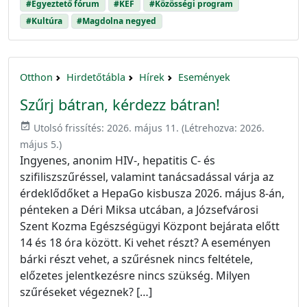
#Egyeztető fórum
#KEF
#Közösségi program
#Kultúra
#Magdolna negyed
Otthon
Hirdetőtábla
Hírek
Események
Szűrj bátran, kérdezz bátran!
event_available
Utolsó frissítés:
2026. május 11.
(Létrehozva:
2026.
május 5.
)
Ingyenes, anonim HIV-, hepatitis C- és
szifiliszszűréssel, valamint tanácsadással várja az
érdeklődőket a HepaGo kisbusza 2026. május 8-án,
pénteken a Déri Miksa utcában, a Józsefvárosi
Szent Kozma Egészségügyi Központ bejárata előtt
14 és 18 óra között. Ki vehet részt? A eseményen
bárki részt vehet, a szűrésnek nincs feltétele,
előzetes jelentkezésre nincs szükség. Milyen
szűréseket végeznek? […]