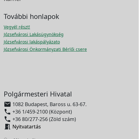
További honlapok
Vegyél részt!
Józsefvárosi Lakásügynökség
Józsefvárosi lakáspályázato
Józsefvárosi Önkormányzati Bérlői csere
Polgármesteri Hivatal

1082 Budapest, Baross u. 63-67.

+36 1/459-2100 (Központ)

+36 80/277-256 (Zöld szám)

Nyitvatartás