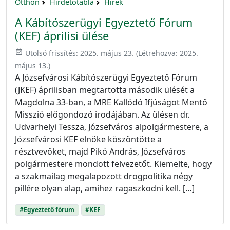
Otthon
Hirdetőtábla
Hírek
A Kábítószerügyi Egyeztető Fórum
(KEF) áprilisi ülése
event_available
Utolsó frissítés:
2025. május 23.
(Létrehozva:
2025.
május 13.
)
A Józsefvárosi Kábítószerügyi Egyeztető Fórum
(JKEF) áprilisban megtartotta második ülését a
Magdolna 33-ban, a MRE Kallódó Ifjúságot Mentő
Misszió előgondozó irodájában. Az ülésen dr.
Udvarhelyi Tessza, Józsefváros alpolgármestere, a
Józsefvárosi KEF elnöke köszöntötte a
résztvevőket, majd Pikó András, Józsefváros
polgármestere mondott felvezetőt. Kiemelte, hogy
a szakmailag megalapozott drogpolitika négy
pillére olyan alap, amihez ragaszkodni kell. […]
#Egyeztető fórum
#KEF