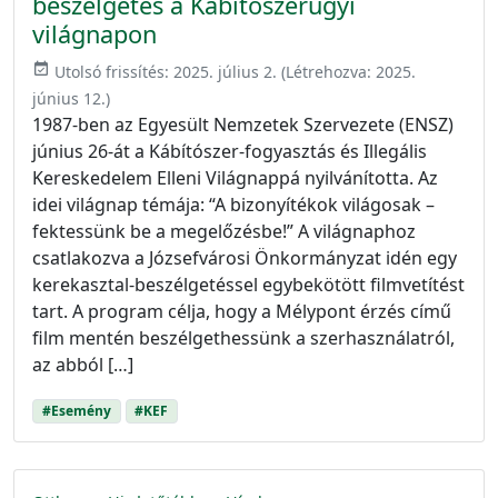
beszélgetés a Kábítószerügyi
világnapon
event_available
Utolsó frissítés:
2025. július 2.
(Létrehozva:
2025.
június 12.
)
1987-ben az Egyesült Nemzetek Szervezete (ENSZ)
június 26-át a Kábítószer-fogyasztás és Illegális
Kereskedelem Elleni Világnappá nyilvánította. Az
idei világnap témája: “A bizonyítékok világosak –
fektessünk be a megelőzésbe!” A világnaphoz
csatlakozva a Józsefvárosi Önkormányzat idén egy
kerekasztal-beszélgetéssel egybekötött filmvetítést
tart. A program célja, hogy a Mélypont érzés című
film mentén beszélgethessünk a szerhasználatról,
az abból […]
#Esemény
#KEF