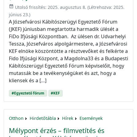
event_available
Utolsó frissítés:
2025. augusztus 8.
(Létrehozva:
2025.
június 23.
)
A Józsefvárosi Kábítószerügyi Egyeztető Fórum
(JKEF) júniusban megtartotta harmadik ülését a
FiDo Ifjúsági Központban. Az ülésen dr. Udvarhelyi
Tessza, Józsefváros alpolgármestere, a Józsefvárosi
KEF elnöke köszöntötte a résztvevőket és felkérte a
Fido Ifjúsági Központ, a Magdolna33 és a Budapesti
Kábítószerügyi Egyeztető Fórum képviselőit, hogy
mutassák be a tevékenységüket és azt, hogy a
kliensek és a […]
#Egyeztető fórum
#KEF
Otthon
Hirdetőtábla
Hírek
Események
Mélypont érzés – filmvetítés és