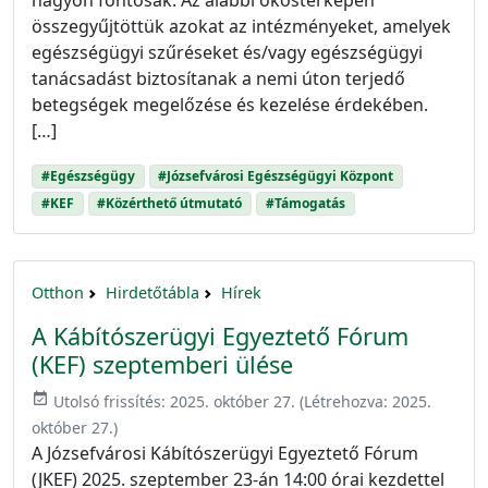
összegyűjtöttük azokat az intézményeket, amelyek
egészségügyi szűréseket és/vagy egészségügyi
tanácsadást biztosítanak a nemi úton terjedő
betegségek megelőzése és kezelése érdekében.
[…]
#Egészségügy
#Józsefvárosi Egészségügyi Központ
#KEF
#Közérthető útmutató
#Támogatás
Otthon
Hirdetőtábla
Hírek
A Kábítószerügyi Egyeztető Fórum
(KEF) szeptemberi ülése
event_available
Utolsó frissítés:
2025. október 27.
(Létrehozva:
2025.
október 27.
)
A Józsefvárosi Kábítószerügyi Egyeztető Fórum
(JKEF) 2025. szeptember 23-án 14:00 órai kezdettel