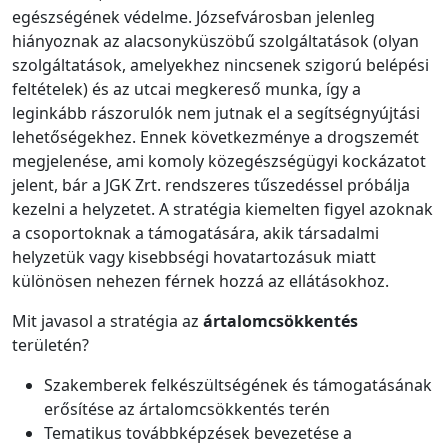
egészségének védelme. Józsefvárosban jelenleg
hiányoznak az alacsonyküszöbű szolgáltatások (olyan
szolgáltatások, amelyekhez nincsenek szigorú belépési
feltételek) és az utcai megkereső munka, így a
leginkább rászorulók nem jutnak el a segítségnyújtási
lehetőségekhez. Ennek következménye a drogszemét
megjelenése, ami komoly közegészségügyi kockázatot
jelent, bár a JGK Zrt. rendszeres tűszedéssel próbálja
kezelni a helyzetet. A stratégia kiemelten figyel azoknak
a csoportoknak a támogatására, akik társadalmi
helyzetük vagy kisebbségi hovatartozásuk miatt
különösen nehezen férnek hozzá az ellátásokhoz.
Mit javasol a stratégia az
ártalomcsökkentés
területén?
Szakemberek felkészültségének és támogatásának
erősítése az ártalomcsökkentés terén
Tematikus továbbképzések bevezetése a