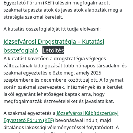
Egyeztető Fórum (KEF) ülésein megfogalmazott
szakmai tapasztalatok és javaslatok alapozták meg a
stratégia szakmai kereteit.
A kutatás összefoglalóját itt tudja elolvasni:
Józsefvárosi Drogstratégia – Kutatási
összefoglaló
Letöltés
A kutatást követően a drogstratégia végleges
változatának kidolgozását több hónapos társadalmi és
szakmai egyeztetés előzte meg, amely 2025
szeptembere és decembere között zajlott. A folyamat
során szakmai szervezetek, intézmények és a kerület
lakói egyaránt lehetőséget kaptak arra, hogy
megfogalmazzák észrevételeiket és javaslataikat.
A szakmai egyeztetés a
Józsefvárosi Kábítószerügyi
Egyeztető Fórum (KEF)
bevonásával indult, majd
általános lakossági véleményezéssel folytatódott. A