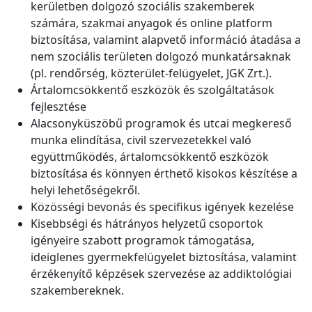
kerületben dolgozó szociális szakemberek
számára, szakmai anyagok és online platform
biztosítása, valamint alapvető információ átadása a
nem szociális területen dolgozó munkatársaknak
(pl. rendőrség, közterület-felügyelet, JGK Zrt.).
Ártalomcsökkentő eszközök és szolgáltatások
fejlesztése
Alacsonyküszöbű programok és utcai megkereső
munka elindítása, civil szervezetekkel való
együttműködés, ártalomcsökkentő eszközök
biztosítása és könnyen érthető kisokos készítése a
helyi lehetőségekről.
Közösségi bevonás és specifikus igények kezelése
Kisebbségi és hátrányos helyzetű csoportok
igényeire szabott programok támogatása,
ideiglenes gyermekfelügyelet biztosítása, valamint
érzékenyítő képzések szervezése az addiktológiai
szakembereknek.