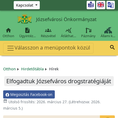
Ugrás a fő tartalomra

Kapcsolat
Józsefvárosi Önkormányzat




Otthon
Ügyintéz…
Részvétel
Átláthat…
Pázmány
Állami k…
Válasszon a menüpontok közül

Otthon
Hirdetőtábla
Hírek
Elfogadtuk Józsefváros drogstratégiáját
Megosztás Facebook-on

Utolsó frissítés:
2026. március 27.
(Létrehozva:
2026.
március 5.
)