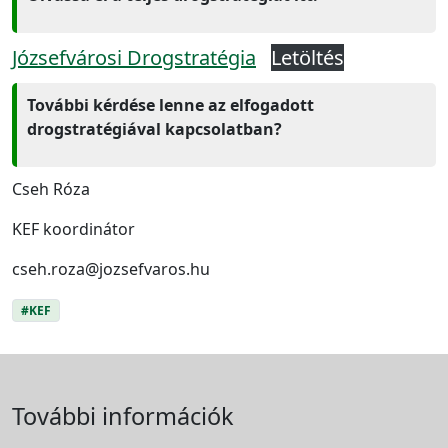
Józsefvárosi Drogstratégia
Letöltés
További kérdése lenne az elfogadott
drogstratégiával kapcsolatban?
Cseh Róza
KEF koordinátor
cseh.roza@jozsefvaros.hu
#KEF
További információk