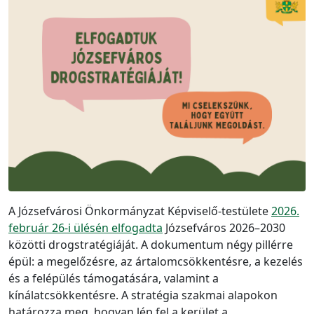
A Józsefvárosi Önkormányzat Képviselő-testülete
2026.
február 26-i ülésén elfogadta
Józsefváros 2026–2030
közötti drogstratégiáját. A dokumentum négy pillérre
épül: a megelőzésre, az ártalomcsökkentésre, a kezelés
és a felépülés támogatására, valamint a
kínálatcsökkentésre. A stratégia szakmai alapokon
határozza meg, hogyan lép fel a kerület a