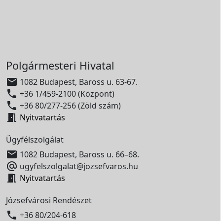
Polgármesteri Hivatal

1082 Budapest, Baross u. 63-67.

+36 1/459-2100 (Központ)

+36 80/277-256 (Zöld szám)

Nyitvatartás
Ügyfélszolgálat

1082 Budapest, Baross u. 66–68.

ugyfelszolgalat@jozsefvaros.hu

Nyitvatartás
Józsefvárosi Rendészet

+36 80/204-618