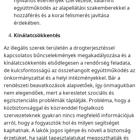
nyilvános események szervezése, valamint
együttműködés az alapellátási szakemberekkel a
hozzáférés és a korai felismerés javítása
érdekében.
Kínálatcsökkentés
Az illegális szerek területén a drogterjesztéssel
kapcsolatos bűncselekmények megakadályozása és a
kínálatcsökkentés elsődlegesen a rendőrség feladata,
de kulcsfontosságú az összehangolt együttműködés az
önkormányzattal és a helyi intézményekkel. Bár a
rendészeti beavatkozások alapvetőek, így önmagukban
nem elegendőek, mert a keresletet szociális és
egzisztenciális problémák táplálják. Probléma, hogy a
közbiztonsággal és közrenddel foglalkozó
szervezeteknek gyakran nincs megfelelő információjuk
arról, hogy a fogyasztók hol és milyen segítséget
kaphatnak. A lakók jogos igénye és növeli a biztonság
érzetüket, ha saját tapasztalatukat megoszthatják és