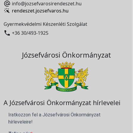

info@jozsefvarosirendeszet.hu
rendeszet.jozsefvaros.hu
Gyermekvédelmi Készenléti Szolgálat

+36 30/493-1925
Józsefvárosi Önkormányzat
A Józsefvárosi Önkormányzat hírlevelei
Iratkozzon fel a Józsefvárosi Önkormányzat
hírleveleire!