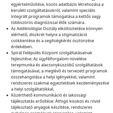
egyértelműsítése, közös adatbázis létrehozása a
kerületi szolgáltatásokról, valamint speciális
integrált programok támogatása a kettős vagy
többszörös diagnózissal élők számára.
Az Addiktológiai Osztály elköltöztetése könnyen
elérhető, diszkrét helyre a stigmatizáció
csökkentése és a segítségkérés ösztönzése
érdekében.
Spirál Felépülés Központ szolgáltatásainak
fejlesztése: Az ügyfélforgalom növelése
terepmunka és alacsonyküszöbű szolgáltatások
támogatásával, a meglévő és tervezett programok
összehangolása a helyi igényekkel, valamint
rendszeres szakmai egyeztetések kezdeményezése
a helyi szolgáltatókkal.
Közérthető kommunikáció és lakossági
tájékoztatás erősítése: Átfogó kisokos és rövid
tájékoztató anyagok készítése, rendszeres