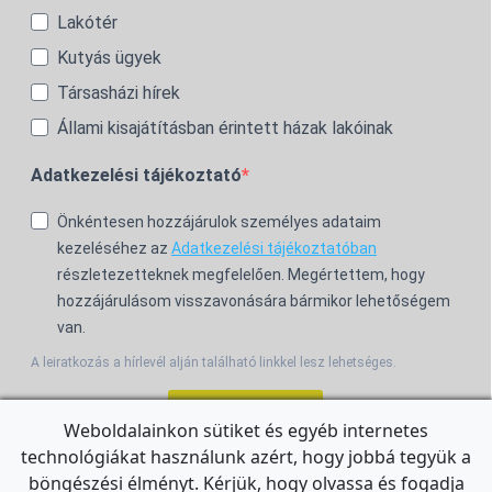
Lakótér
Kutyás ügyek
Társasházi hírek
Állami kisajátításban érintett házak lakóinak
Adatkezelési tájékoztató
Önkéntesen hozzájárulok személyes adataim
kezeléséhez az
Adatkezelési tájékoztatóban
részletezetteknek megfelelően. Megértettem, hogy
hozzájárulásom visszavonására bármikor lehetőségem
van.
A leiratkozás a hírlevél alján található linkkel lesz lehetséges.
Feliratkozom!
Weboldalainkon sütiket és egyéb internetes
technológiákat használunk azért, hogy jobbá tegyük a
For the English Newsletter, click
HERE.
böngészési élményt. Kérjük, hogy olvassa és fogadja