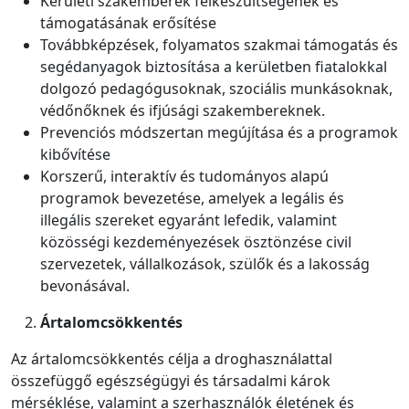
Kerületi szakemberek felkészültségének és
támogatásának erősítése
Továbbképzések, folyamatos szakmai támogatás és
segédanyagok biztosítása a kerületben fiatalokkal
dolgozó pedagógusoknak, szociális munkásoknak,
védőnőknek és ifjúsági szakembereknek.
Prevenciós módszertan megújítása és a programok
kibővítése
Korszerű, interaktív és tudományos alapú
programok bevezetése, amelyek a legális és
illegális szereket egyaránt lefedik, valamint
közösségi kezdeményezések ösztönzése civil
szervezetek, vállalkozások, szülők és a lakosság
bevonásával.
Ártalomcsökkentés
Az ártalomcsökkentés célja a droghasználattal
összefüggő egészségügyi és társadalmi károk
mérséklése, valamint a szerhasználók életének és