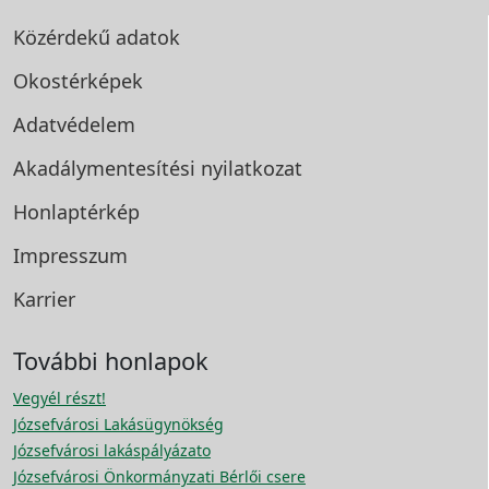
Közérdekű adatok
Okostérképek
Adatvédelem
Akadálymentesítési
nyilatkozat
Honlaptérkép
Impresszum
Karrier
További honlapok
Vegyél részt!
Józsefvárosi Lakásügynökség
Józsefvárosi lakáspályázato
Józsefvárosi Önkormányzati Bérlői csere