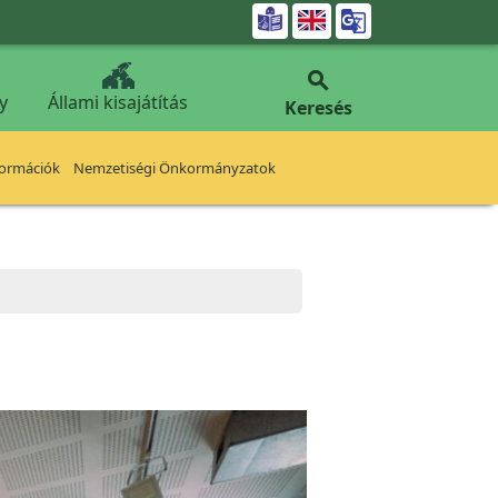


y
Állami kisajátítás
Keresés
formációk
Nemzetiségi Önkormányzatok