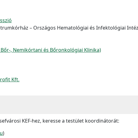
sszió
ntrumkórház – Országos Hematológiai és Infektológiai Intéz
őr-, Nemikórtani és Bőronkológiai Klinika)
ofit Kft.
sefvárosi KEF-hez, keresse a testület koordinátorát:
hu
)