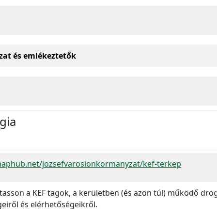
zat és emlékeztetők
gia
maphub.net/jozsefvarosionkormanyzat/kef-terkep
tasson a KEF tagok, a kerületben (és azon túl) működő drog
iről és elérhetőségeikről.