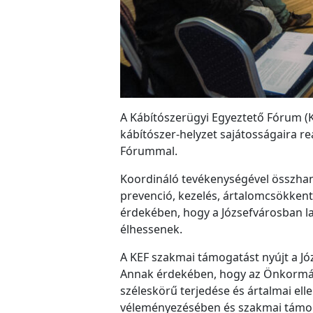
A Kábítószerügyi Egyeztető Fórum (K
kábítószer-helyzet sajátosságaira 
Fórummal.
Koordináló tevékenységével összhan
prevenció, kezelés, ártalomcsökkent
érdekében, hogy a Józsefvárosban la
élhessenek.
A KEF szakmai támogatást nyújt a Jó
Annak érdekében, hogy az Önkormán
széleskörű terjedése és ártalmai el
véleményezésében és szakmai támoga