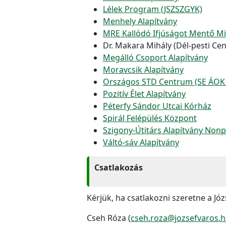
Lélek Program (JSZSZGYK)
Menhely Alapítvány
MRE Kallódó Ifjúságot Mentő Mi
Dr. Makara Mihály (Dél-pesti Ce
Megálló Csoport Alapítvány
Moravcsik Alapítvány
Országos STD Centrum (SE ÁOK B
Pozitív Élet Alapítvány
Péterfy Sándor Utcai Kórház
Spirál Felépülés Központ
Szigony-Útitárs Alapítvány Nonpr
Váltó-sáv Alapítvány
Csatlakozás
Kérjük, ha csatlakozni szeretne a Józ
Cseh Róza (
cseh.roza@jozsefvaros.