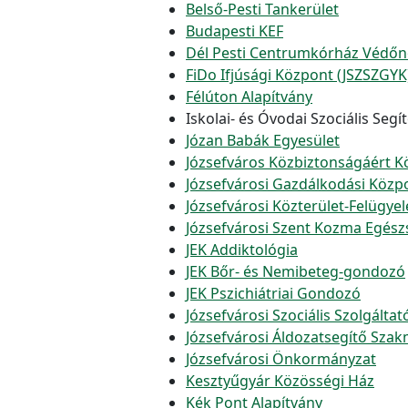
Belső-Pesti Tankerület
Budapesti KEF
Dél Pesti Centrumkórház Védőnő
FiDo Ifjúsági Központ (JSZSZGYK
Félúton Alapítvány
Iskolai- és Óvodai Szociális Segít
Józan Babák Egyesület
Józsefváros Közbiztonságáért K
Józsefvárosi Gazdálkodási Közpo
Józsefvárosi Közterület-Felügyel
Józsefvárosi Szent Kozma Egész
JEK Addiktológia
JEK Bőr- és Nemibeteg-gondozó
JEK Pszichiátriai Gondozó
Józsefvárosi Szociális Szolgálta
Józsefvárosi Áldozatsegítő Sza
Józsefvárosi Önkormányzat
Kesztyűgyár Közösségi Ház
Kék Pont Alapítvány