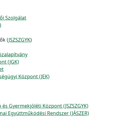
i Szolgálat
)
ők (
JSZSZGYK
)
özalapítvány
nt (JGK)
et
ségügyi Központ (JEK)
tó és Gyermekjóléti Központ (JSZSZGYK)
kmai Együttműködési Rendszer (JÁSZER)