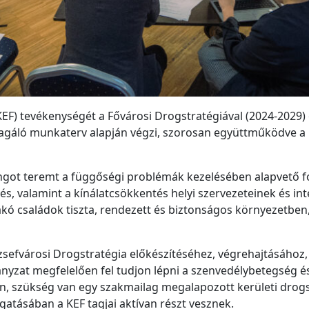
EF) tevékenységét a Fővárosi Drogstratégiával (2024-2029)
reagáló munkaterv alapján végzi, szorosan együttműködve a
got teremt a függőségi problémák kezelésében alapvető fo
és, valamint a kínálatcsökkentés helyi szervezeteinek és 
kó családok tiszta, rendezett és biztonságos környezetben
zsefvárosi Drogstratégia előkészítéséhez, végrehajtásához
yzat megfelelően fel tudjon lépni a szenvedélybetegség 
len, szükség van egy szakmailag megalapozott kerületi drog
tásában a KEF tagjai aktívan részt vesznek.