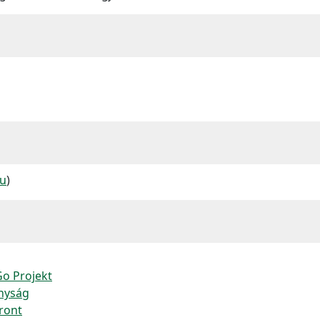
hu
)
o Projekt
ányság
front