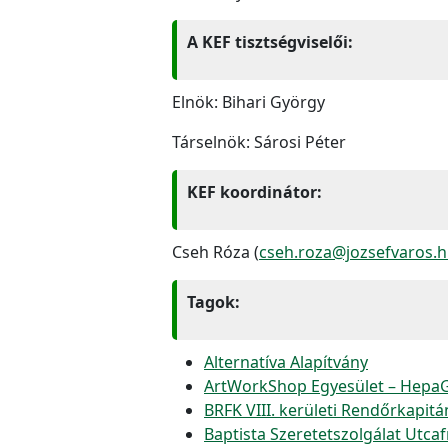
A KEF tisztségviselői:
Elnök: Bihari György
Társelnök: Sárosi Péter
KEF koordinátor:
Cseh Róza (
cseh.roza@jozsefvaros.
T
agok:
Alternatíva Alapítvány
ArtWorkShop Egyesület – HepaG
BRFK VIII. kerületi Rendőrkapit
Baptista Szeretetszolgálat Utca