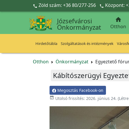
Ugrás a fő tartalomra
Zöld szám: +36 80/277-256
Központ: +



Józsefvárosi
Önkormányzat
Otthon
Hirdetőtábla
Szolgáltatások és intézmények
Városfe
Otthon
Önkormányzat
Egyeztető fór
Kábítószerügyi Egyezt
Megosztás Facebook-on
event_available
Utolsó frissítés:
2026. június 24.
(Létr