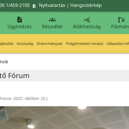
36 1/459-2100
Nyitvatartás
|
Hangostérkép




Ügyintézés
Részvétel
Átláthatóság
Pázmán
jlesztés
Közösség
Önkormányzat
Polgármesteri Hivatal
Választási in
umok
ető Fórum
ehozva:
2025. október 20.
)