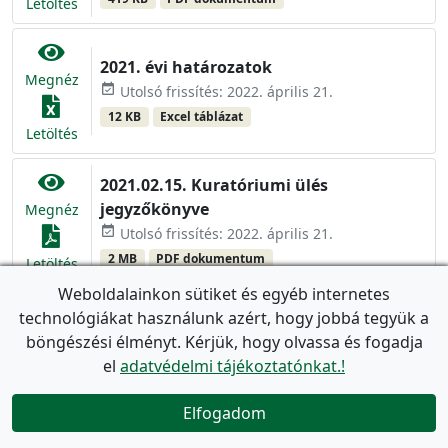
Letöltés
2021. évi határozatok
Megnéz
event_available
Utolsó frissítés: 2022. április 21.
12 KB
Excel táblázat
Letöltés
2021.02.15. Kuratóriumi ülés
jegyzőkönyve
Megnéz
event_available
Utolsó frissítés: 2022. április 21.
2 MB
PDF dokumentum
Letöltés
Weboldalainkon sütiket és egyéb internetes
2021.03.18. Kuratóriumi ülés
technológiákat használunk azért, hogy jobbá tegyük a
jegyzőkönyve
Megnéz
böngészési élményt. Kérjük, hogy olvassa és fogadja
event_available
Utolsó frissítés: 2022. április 21.
el
adatvédelmi tájékoztatónkat.!
613 KB
PDF dokumentum
Letöltés
Elfogadom

2021.04.09. Kuratóriumi ülés