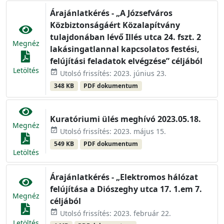
Árajánlatkérés - „A Józsefváros
Közbiztonságáért Közalapítvány
tulajdonában lévő Illés utca 24. fszt. 2
Megnéz
lakásingatlannal kapcsolatos festési,
felújítási feladatok elvégzése” céljából
Letöltés
event_available
Utolsó frissítés: 2023. június 23.
348 KB
PDF dokumentum
Kuratóriumi ülés meghívó 2023.05.18.
Megnéz
event_available
Utolsó frissítés: 2023. május 15.
549 KB
PDF dokumentum
Letöltés
Árajánlatkérés - „Elektromos hálózat
felújítása a Diószeghy utca 17. 1.em 7.
Megnéz
céljából
event_available
Utolsó frissítés: 2023. február 22.
Letöltés