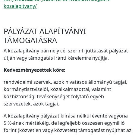
kozalapitvany/
PÁLYÁZAT ALAPÍTVÁNYI
TÁMOGATÁSRA
A közalapítvány bármely cél szerinti juttatását pályázat
útján vagy támogatás iránti kérelemre nyújtja.
Kedvezményezettek köre:
rendvédelmi szervek, azok hivatásos állományú tagjai,
kormánytisztviselői, közalkalmazottai, valamint
közbiztonsági tevékenységet folytató egyéb
szervezetek, azok tagjai.
A közalapítvány pályázat kiírása nélkül évente vagyona
5 %-ának mértékéig, de legfeljebb összesen egymillió
forint (közvetlen vagy közvetett) támogatást nyújthat az