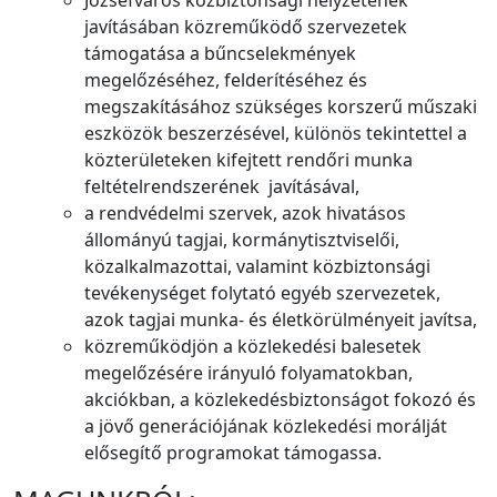
Józsefváros közbiztonsági helyzetének
javításában közreműködő szervezetek
támogatása a bűncselekmények
megelőzéséhez, felderítéséhez és
megszakításához szükséges korszerű műszaki
eszközök beszerzésével, különös tekintettel a
közterületeken kifejtett rendőri munka
feltételrendszerének javításával,
a rendvédelmi szervek, azok hivatásos
állományú tagjai, kormánytisztviselői,
közalkalmazottai, valamint közbiztonsági
tevékenységet folytató egyéb szervezetek,
azok tagjai munka- és életkörülményeit javítsa,
közreműködjön a közlekedési balesetek
megelőzésére irányuló folyamatokban,
akciókban, a közlekedésbiztonságot fokozó és
a jövő generációjának közlekedési morálját
elősegítő programokat támogassa.