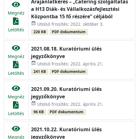
Árajánlatkérés – „Catering szolgáltatás
a H13 Diák- és Vállalkozásfejlesztési
Megnéz
Központba 15 fő részére” céljából
event_available
Utolsó frissítés: 2022. október 3.
Letöltés
226 KB
PDF dokumentum
2021.08.18. Kuratóriumi ülés
jegyzőkönyve
Megnéz
event_available
Utolsó frissítés: 2022. április 21.
241 KB
PDF dokumentum
Letöltés
2021.09.20. Kuratóriumi ülés
jegyzőkönyve
Megnéz
event_available
Utolsó frissítés: 2022. április 21.
96 KB
PDF dokumentum
Letöltés
2021.10.22. Kuratóriumi ülés
jegyzőkönyve
Megnéz