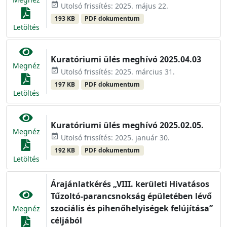
event_available
Utolsó frissítés: 2025. május 22.
193 KB
PDF dokumentum
Letöltés
Kuratóriumi ülés meghívó 2025.04.03
Megnéz
event_available
Utolsó frissítés: 2025. március 31.
197 KB
PDF dokumentum
Letöltés
Kuratóriumi ülés meghívó 2025.02.05.
Megnéz
event_available
Utolsó frissítés: 2025. január 30.
192 KB
PDF dokumentum
Letöltés
Árajánlatkérés „VIII. kerületi Hivatásos
Tűzoltó-parancsnokság épületében lévő
szociális és pihenőhelyiségek felújítása”
Megnéz
céljából