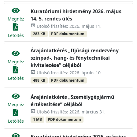
Kuratóriumi hirdetmény 2026. május
14. 5. rendes ülés
Megnéz
event_available
Utolsó frissítés: 2026. május 11.
283 KB
PDF dokumentum
Letöltés
Árajánlatkérés „Ifjúsági rendezvény
színpad-, hang- és fénytechnikai
Megnéz
kivitelezése” céljából
event_available
Utolsó frissítés: 2026. április 10.
Letöltés
488 KB
PDF dokumentum
Árajánlatkérés „Személygépjármű
értékesítése” céljából
Megnéz
event_available
Utolsó frissítés: 2026. március 31.
1 MB
PDF dokumentum
Letöltés
Kuratóriumi hirdetmény 2026. március