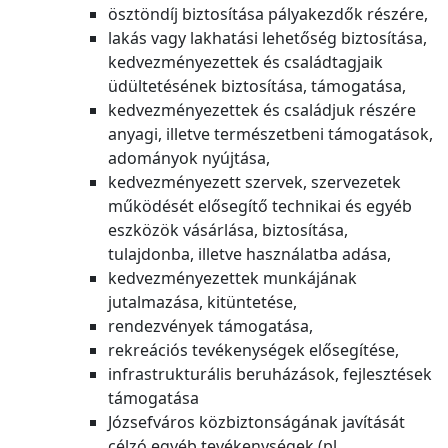
ösztöndíj biztosítása pályakezdők részére,
lakás vagy lakhatási lehetőség biztosítása,
kedvezményezettek és családtagjaik
üdültetésének biztosítása, támogatása,
kedvezményezettek és családjuk részére
anyagi, illetve természetbeni támogatások,
adományok nyújtása,
kedvezményezett szervek, szervezetek
működését elősegítő technikai és egyéb
eszközök vásárlása, biztosítása,
tulajdonba, illetve használatba adása,
kedvezményezettek munkájának
jutalmazása, kitüntetése,
rendezvények támogatása,
rekreációs tevékenységek elősegítése,
infrastrukturális beruházások, fejlesztések
támogatása
Józsefváros közbiztonságának javítását
célzó egyéb tevékenységek (pl.