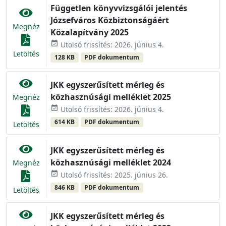
Független könyvvizsgálói jelentés
Józsefváros Közbiztonságáért
Megnéz
Közalapítvány 2025
event_available
Utolsó frissítés: 2026. június 4.
Letöltés
128 KB
PDF dokumentum
JKK egyszerűsített mérleg és
közhasznúsági melléklet 2025
Megnéz
event_available
Utolsó frissítés: 2026. június 4.
614 KB
PDF dokumentum
Letöltés
JKK egyszerűsített mérleg és
közhasznúsági melléklet 2024
Megnéz
event_available
Utolsó frissítés: 2025. június 26.
846 KB
PDF dokumentum
Letöltés
JKK egyszerűsített mérleg és