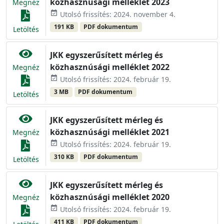
közhasznúsági melléklet 2023
Megnéz
event_available
Utolsó frissítés: 2024. november 4.
191 KB
PDF dokumentum
Letöltés
JKK egyszerűsített mérleg és
közhasznúsági melléklet 2022
Megnéz
event_available
Utolsó frissítés: 2024. február 19.
3 MB
PDF dokumentum
Letöltés
JKK egyszerűsített mérleg és
közhasznúsági melléklet 2021
Megnéz
event_available
Utolsó frissítés: 2024. február 19.
310 KB
PDF dokumentum
Letöltés
JKK egyszerűsített mérleg és
közhasznúsági melléklet 2020
Megnéz
event_available
Utolsó frissítés: 2024. február 19.
411 KB
PDF dokumentum