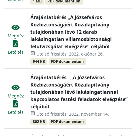
1 MB
PDF dokumentum
Árajánlatkérés „A Józsefváros
Közbiztonságáért Közalapítvány
tulajdonában lévő 12 darab
Megnéz
lakásingatlan villamosbiztonsági
felülvizsgálat elvégzése” céljából
Letöltés
event_available
Utolsó frissítés: 2022. október 26.
944 KB
PDF dokumentum
Árajánlatkérés - „A Józsefváros
Közbiztonságáért Közalapítvány
tulajdonában lévő lakásingatlannal
Megnéz
kapcsolatos festési feladatok elvégzése”
céljából
Letöltés
event_available
Utolsó frissítés: 2022. november 14.
802 KB
PDF dokumentum