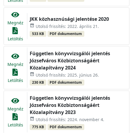
Letöltés
JKK közhasznúsági jelentése 2020
Megnéz
event_available
Utolsó frissítés: 2022. április 21.
533 KB
PDF dokumentum
Letöltés
Független könyvvizsgálói jelentés
Józsefváros Közbiztonságáért
Megnéz
Közalapítvány 2024
event_available
Utolsó frissítés: 2025. június 26.
Letöltés
230 KB
PDF dokumentum
Független könyvvizsgálói jelentés
Józsefváros Közbiztonságáért
Megnéz
Közalapítvány 2023
event_available
Utolsó frissítés: 2024. november 4.
Letöltés
775 KB
PDF dokumentum