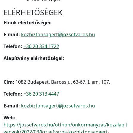
ELÉRHETŐSÉGEK
Elnök elérhetőségei:
E-mail:
kozbiztonsagert@jozsefvaros.hu
Telefon:
+36 20 334 1722
Alapítvány elérhetőségei:
Cím:
1082 Budapest, Baross u. 63-67. I. em. 107.
Telefon:
+36 20 313 4447
E-mail:
kozbiztonsagert@jozsefvaros.hu
Web:
https://jozsefvaros.hu/otthon/onkormanyzat/kozalapit
vanyok/2022/03/jozsefvaros-kozbiztonsagaert-