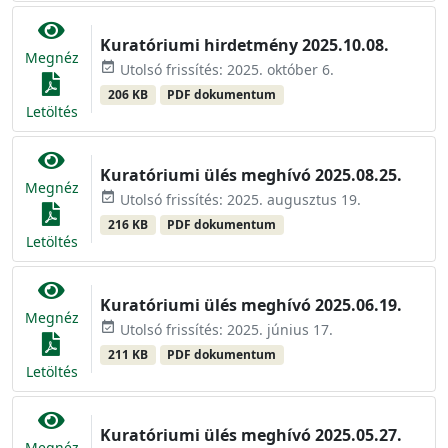
Kuratóriumi hirdetmény 2025.10.08.
Megnéz
event_available
Utolsó frissítés: 2025. október 6.
206 KB
PDF dokumentum
Letöltés
Kuratóriumi ülés meghívó 2025.08.25.
Megnéz
event_available
Utolsó frissítés: 2025. augusztus 19.
216 KB
PDF dokumentum
Letöltés
Kuratóriumi ülés meghívó 2025.06.19.
Megnéz
event_available
Utolsó frissítés: 2025. június 17.
211 KB
PDF dokumentum
Letöltés
Kuratóriumi ülés meghívó 2025.05.27.
Megnéz