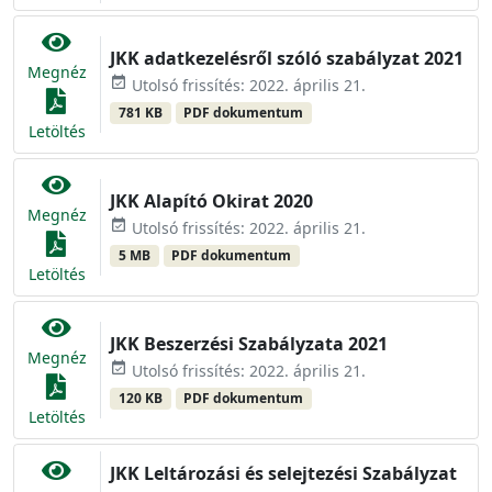
JKK adatkezelésről szóló szabályzat 2021
Megnéz
event_available
Utolsó frissítés: 2022. április 21.
781 KB
PDF dokumentum
Letöltés
JKK Alapító Okirat 2020
Megnéz
event_available
Utolsó frissítés: 2022. április 21.
5 MB
PDF dokumentum
Letöltés
JKK Beszerzési Szabályzata 2021
Megnéz
event_available
Utolsó frissítés: 2022. április 21.
120 KB
PDF dokumentum
Letöltés
JKK Leltározási és selejtezési Szabályzat