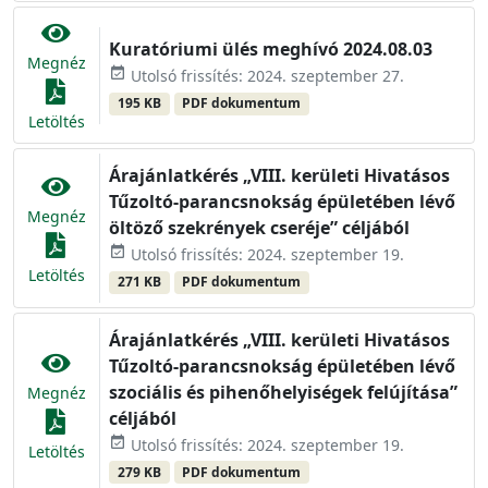
Kuratóriumi ülés meghívó 2024.08.03
Megnéz
event_available
Utolsó frissítés: 2024. szeptember 27.
195 KB
PDF dokumentum
Letöltés
Árajánlatkérés „VIII. kerületi Hivatásos
Tűzoltó-parancsnokság épületében lévő
Megnéz
öltöző szekrények cseréje” céljából
event_available
Utolsó frissítés: 2024. szeptember 19.
Letöltés
271 KB
PDF dokumentum
Árajánlatkérés „VIII. kerületi Hivatásos
Tűzoltó-parancsnokság épületében lévő
szociális és pihenőhelyiségek felújítása”
Megnéz
céljából
event_available
Utolsó frissítés: 2024. szeptember 19.
Letöltés
279 KB
PDF dokumentum