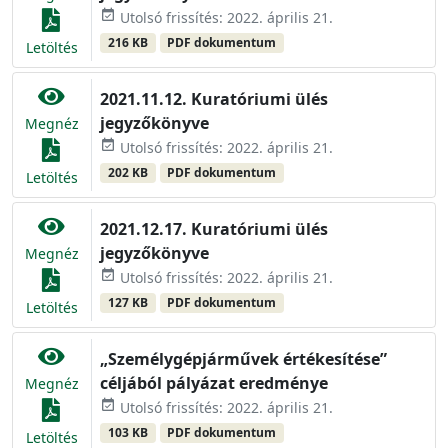
event_available
Utolsó frissítés: 2022. április 21.
216 KB
PDF dokumentum
Letöltés
2021.11.12. Kuratóriumi ülés
jegyzőkönyve
Megnéz
event_available
Utolsó frissítés: 2022. április 21.
202 KB
PDF dokumentum
Letöltés
2021.12.17. Kuratóriumi ülés
jegyzőkönyve
Megnéz
event_available
Utolsó frissítés: 2022. április 21.
127 KB
PDF dokumentum
Letöltés
„Személygépjárművek értékesítése”
céljából pályázat eredménye
Megnéz
event_available
Utolsó frissítés: 2022. április 21.
103 KB
PDF dokumentum
Letöltés