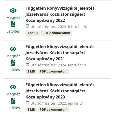
Független könyvvizsgálói jelentés
Józsefváros Közbiztonságáért
Megnéz
Közalapítvány 2022
event_available
Utolsó frissítés: 2024. február 19.
Letöltés
722 KB
PDF dokumentum
Független könyvvizsgálói jelentés
Józsefváros Közbiztonságáért
Megnéz
Közalapítvány 2021
event_available
Utolsó frissítés: 2024. február 19.
Letöltés
2 MB
PDF dokumentum
Független könyvvizsgálói jelentés
Józsefváros Közbiztonságáért
Megnéz
Közalapítvány 2020
event_available
Utolsó frissítés: 2022. április 21.
Letöltés
1 MB
PDF dokumentum