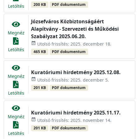
200 KB
PDF dokumentum
Letöltés
Józsefváros Közbiztonságáért
Alapítvány - Szervezeti és Működési
Megnéz
Szabályzat 2025.06.20.
event_available
Utolsó frissítés: 2025. december 18.
Letöltés
465 KB
PDF dokumentum
Kuratóriumi hirdetmény 2025.12.08.
Megnéz
event_available
Utolsó frissítés: 2025. december 5.
201 KB
PDF dokumentum
Letöltés
Kuratóriumi hirdetmény 2025.11.17.
Megnéz
event_available
Utolsó frissítés: 2025. november 14.
201 KB
PDF dokumentum
Letöltés