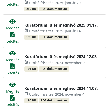
event_available
Utolsó frissítés: 2025. január 20.
Letöltés
250 KB
PDF dokumentum
Kuratóriumi ülés meghívó 2025.01.17.
Megnéz
event_available
Utolsó frissítés: 2025. január 14.
193 KB
PDF dokumentum
Letöltés
Kuratóriumi ülés meghívó 2024.12.03
Megnéz
event_available
Utolsó frissítés: 2024. november 29.
191 KB
PDF dokumentum
Letöltés
Kuratóriumi ülés meghívó 2024.11.07.
Megnéz
event_available
Utolsó frissítés: 2024. november 4.
195 KB
PDF dokumentum
Letöltés