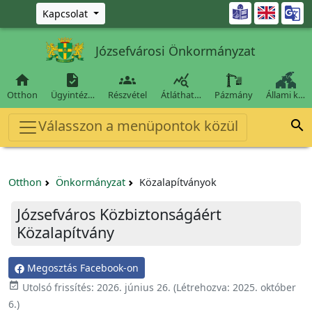
Ugrás a fő tartalomra

Kapcsolat
Józsefvárosi Önkormányzat




Otthon
Ügyintéz…
Részvétel
Átláthat…
Pázmány
Állami k…
Válasszon a menüpontok közül

Otthon
Önkormányzat
Közalapítványok
Józsefváros Közbiztonságáért
Közalapítvány
Megosztás Facebook-on
event_available
Utolsó frissítés:
2026. június 26.
(Létrehozva:
2025. október
6.
)