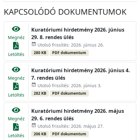
KAPCSOLÓDÓ DOKUMENTUMOK
Kuratóriumi hirdetmény 2026. június
29. 8. rendes ülés
Megnéz
event_available
Utolsó frissítés: 2026. június 26.
280 KB
PDF dokumentum
Letöltés
Kuratóriumi hirdetmény 2026. június 4.
7. rendes ülés
Megnéz
event_available
Utolsó frissítés: 2026. június 3.
282 KB
PDF dokumentum
Letöltés
Kuratóriumi hirdetmény 2026. május
29. 6. rendes ülés
Megnéz
event_available
Utolsó frissítés: 2026. május 27.
206 KB
PDF dokumentum
Letöltés