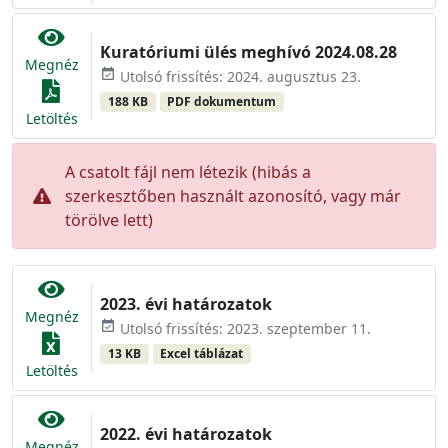
Kuratóriumi ülés meghívó 2024.08.28
Megnéz
event_available
Utolsó frissítés: 2024. augusztus 23.
188 KB
PDF dokumentum
Letöltés
A csatolt fájl nem létezik (hibás a
szerkesztőben használt azonosító, vagy már
törölve lett)
2023. évi határozatok
Megnéz
event_available
Utolsó frissítés: 2023. szeptember 11.
13 KB
Excel táblázat
Letöltés
2022. évi határozatok
Megnéz