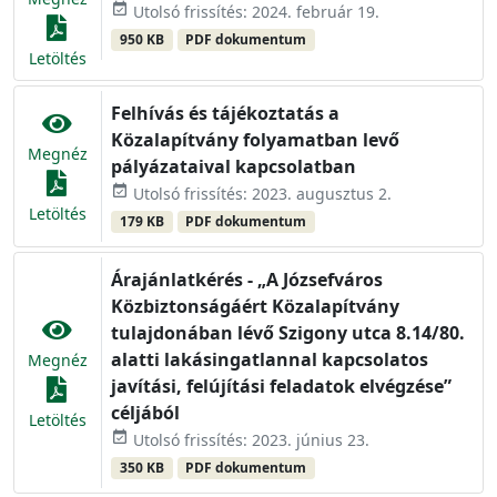
event_available
Utolsó frissítés: 2024. február 19.
950 KB
PDF dokumentum
Letöltés
Felhívás és tájékoztatás a
Közalapítvány folyamatban levő
Megnéz
pályázataival kapcsolatban
event_available
Utolsó frissítés: 2023. augusztus 2.
Letöltés
179 KB
PDF dokumentum
Árajánlatkérés - „A Józsefváros
Közbiztonságáért Közalapítvány
tulajdonában lévő Szigony utca 8.14/80.
alatti lakásingatlannal kapcsolatos
Megnéz
javítási, felújítási feladatok elvégzése”
céljából
Letöltés
event_available
Utolsó frissítés: 2023. június 23.
350 KB
PDF dokumentum