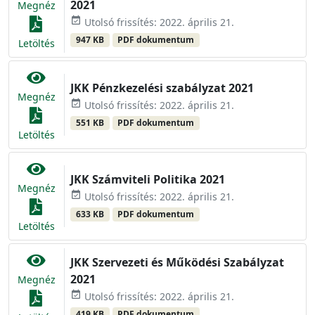
2021
Megnéz
event_available
Utolsó frissítés: 2022. április 21.
947 KB
PDF dokumentum
Letöltés
JKK Pénzkezelési szabályzat 2021
Megnéz
event_available
Utolsó frissítés: 2022. április 21.
551 KB
PDF dokumentum
Letöltés
JKK Számviteli Politika 2021
Megnéz
event_available
Utolsó frissítés: 2022. április 21.
633 KB
PDF dokumentum
Letöltés
JKK Szervezeti és Működési Szabályzat
2021
Megnéz
event_available
Utolsó frissítés: 2022. április 21.
419 KB
PDF dokumentum