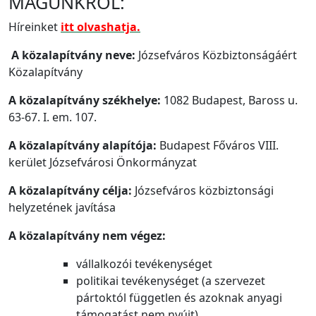
MAGUNKRÓL:
Híreinket
itt olvashatja.
A közalapítvány neve
:
Józsefváros Közbiztonságáért
Közalapítvány
A közalapítvány székhelye
:
1082 Budapest, Baross u.
63-67. I. em. 107.
A közalapítvány alapítója
:
Budapest Főváros VIII.
kerület Józsefvárosi Önkormányzat
A közalapítvány célja
:
Józsefváros közbiztonsági
helyzetének javítása
A közalapítvány nem végez
:
vállalkozói tevékenységet
politikai tevékenységet (a szervezet
pártoktól független és azoknak anyagi
támogatást nem nyújt)