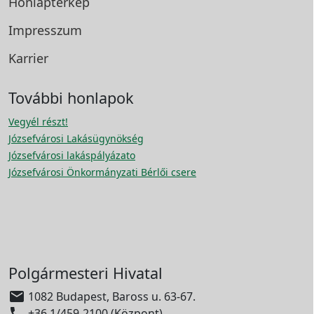
Honlaptérkép
Impresszum
Karrier
További honlapok
Vegyél részt!
Józsefvárosi Lakásügynökség
Józsefvárosi lakáspályázato
Józsefvárosi Önkormányzati Bérlői csere
Polgármesteri Hivatal

1082 Budapest, Baross u. 63-67.

+36 1/459-2100 (Központ)