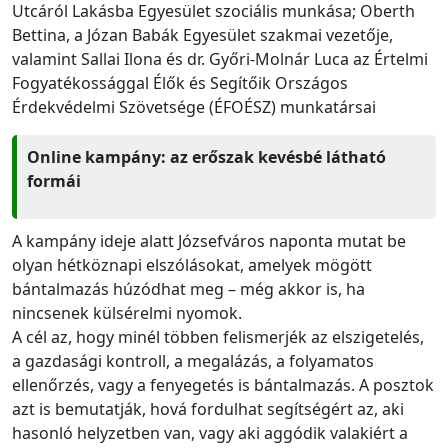
Utcáról Lakásba Egyesület szociális munkása; Oberth
Bettina, a Józan Babák Egyesület szakmai vezetője,
valamint Sallai Ilona és dr. Győri-Molnár Luca az Értelmi
Fogyatékossággal Élők és Segítőik Országos
Érdekvédelmi Szövetsége (ÉFOÉSZ) munkatársai
Online kampány: az erőszak kevésbé látható
formái
A kampány ideje alatt Józsefváros naponta mutat be
olyan hétköznapi elszólásokat, amelyek mögött
bántalmazás húzódhat meg – még akkor is, ha
nincsenek külsérelmi nyomok.
A cél az, hogy minél többen felismerjék az elszigetelés,
a gazdasági kontroll, a megalázás, a folyamatos
ellenőrzés, vagy a fenyegetés is bántalmazás. A posztok
azt is bemutatják, hová fordulhat segítségért az, aki
hasonló helyzetben van, vagy aki aggódik valakiért a