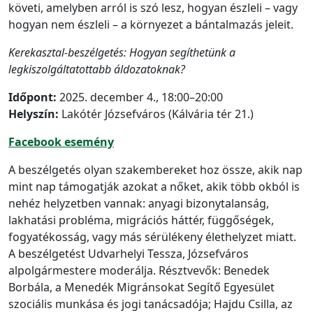
követi, amelyben arról is szó lesz, hogyan észleli – vagy
hogyan nem észleli – a környezet a bántalmazás jeleit.
Kerekasztal-beszélgetés: Hogyan segíthetünk a
legkiszolgáltatottabb áldozatoknak?
Időpont:
2025. december 4., 18:00–20:00
Helyszín:
Lakótér Józsefváros (Kálvária tér 21.)
Facebook esemény
A beszélgetés olyan szakembereket hoz össze, akik nap
mint nap támogatják azokat a nőket, akik több okból is
nehéz helyzetben vannak: anyagi bizonytalanság,
lakhatási probléma, migrációs háttér, függőségek,
fogyatékosság, vagy más sérülékeny élethelyzet miatt.
A beszélgetést Udvarhelyi Tessza, Józsefváros
alpolgármestere moderálja. Résztvevők: Benedek
Borbála, a Menedék Migránsokat Segítő Egyesület
szociális munkása és jogi tanácsadója; Hajdu Csilla, az