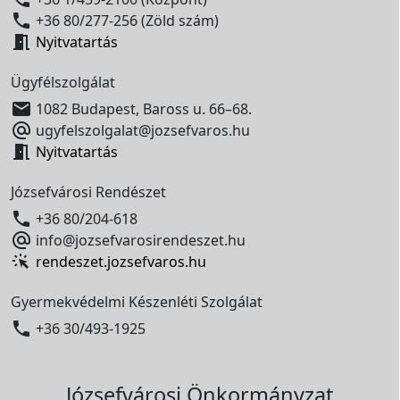

+36 80/277-256 (Zöld szám)

Nyitvatartás
Ügyfélszolgálat

1082 Budapest, Baross u. 66–68.

ugyfelszolgalat@jozsefvaros.hu

Nyitvatartás
Józsefvárosi Rendészet

+36 80/204-618

info@jozsefvarosirendeszet.hu
rendeszet.jozsefvaros.hu
Gyermekvédelmi Készenléti Szolgálat

+36 30/493-1925
Józsefvárosi Önkormányzat