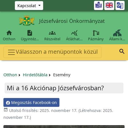
Ugrás a fő tartalomra

Kapcsolat
Józsefvárosi Önkormányzat




Otthon
Ügyintéz…
Részvétel
Átláthat…
Pázmány
Állami k…
Válasszon a menüpontok közül

Otthon
Hirdetőtábla
Esemény
Mi a 16 Akciónap Józsefvárosban?
Megosztás Facebook-on

Utolsó frissítés:
2025. november 17.
(Létrehozva:
2025.
november 17.
)