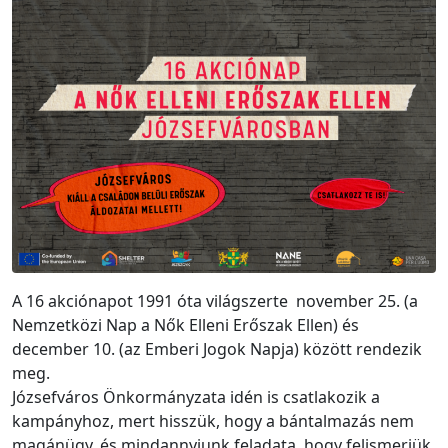
A 16 akciónapot 1991 óta világszerte november 25. (a
Nemzetközi Nap a Nők Elleni Erőszak Ellen) és
december 10. (az Emberi Jogok Napja) között rendezik
meg.
Józsefváros Önkormányzata idén is csatlakozik a
kampányhoz, mert hisszük, hogy a bántalmazás nem
magánügy, és mindannyiunk feladata, hogy felismerjük