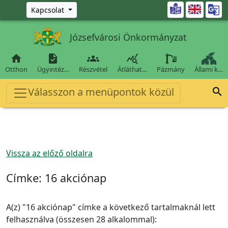
Ugrás a fő tartalomra

Kapcsolat
Józsefvárosi Önkormányzat




Otthon
Ügyintéz…
Részvétel
Átláthat…
Pázmány
Állami k…
Válasszon a menüpontok közül

Vissza az előző oldalra
Címke:
16 akciónap
A(z) "16 akciónap" címke a következő tartalmaknál lett
felhasználva (összesen 28 alkalommal):