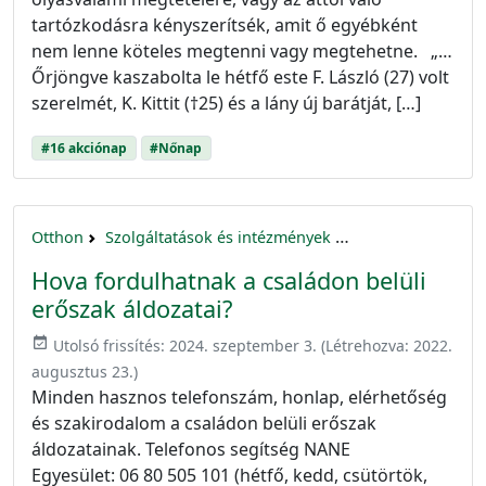
tartózkodásra kényszerítsék, amit ő egyébként
nem lenne köteles megtenni vagy megtehetne. „…
Őrjöngve kaszabolta le hétfő este F. László (27) volt
szerelmét, K. Kittit (†25) és a lány új barátját, […]
#16 akciónap
#Nőnap
Otthon
Szolgáltatások és intézmények
16 akciónap a nők 
Hova fordulhatnak a családon belüli
erőszak áldozatai?
event_available
Utolsó frissítés:
2024. szeptember 3.
(Létrehozva:
2022.
augusztus 23.
)
Minden hasznos telefonszám, honlap, elérhetőség
és szakirodalom a családon belüli erőszak
áldozatainak. Telefonos segítség NANE
Egyesület: 06 80 505 101 (hétfő, kedd, csütörtök,