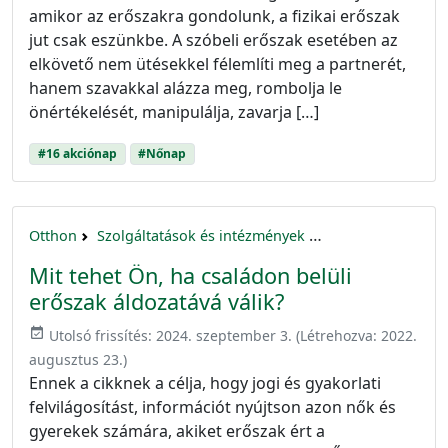
amikor az erőszakra gondolunk, a fizikai erőszak
jut csak eszünkbe. A szóbeli erőszak esetében az
elkövető nem ütésekkel félemlíti meg a partnerét,
hanem szavakkal alázza meg, rombolja le
önértékelését, manipulálja, zavarja […]
#16 akciónap
#Nőnap
Otthon
Szolgáltatások és intézmények
16 akciónap a nők 
Mit tehet Ön, ha családon belüli
erőszak áldozatává válik?
event_available
Utolsó frissítés:
2024. szeptember 3.
(Létrehozva:
2022.
augusztus 23.
)
Ennek a cikknek a célja, hogy jogi és gyakorlati
felvilágosítást, információt nyújtson azon nők és
gyerekek számára, akiket erőszak ért a