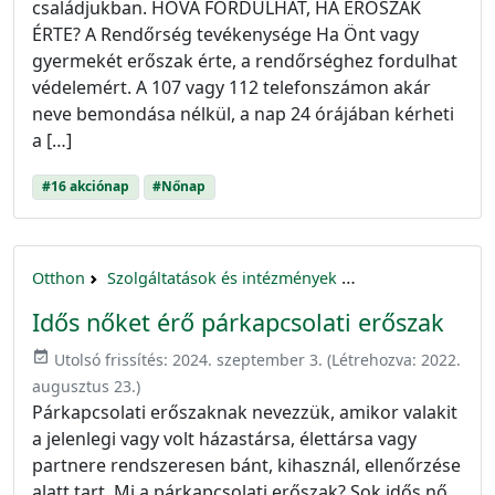
családjukban. HOVA FORDULHAT, HA ERŐSZAK
ÉRTE? A Rendőrség tevékenysége Ha Önt vagy
gyermekét erőszak érte, a rendőrséghez fordulhat
védelemért. A 107 vagy 112 telefonszámon akár
neve bemondása nélkül, a nap 24 órájában kérheti
a […]
#16 akciónap
#Nőnap
Otthon
Szolgáltatások és intézmények
16 akciónap a nők 
Idős nőket érő párkapcsolati erőszak
event_available
Utolsó frissítés:
2024. szeptember 3.
(Létrehozva:
2022.
augusztus 23.
)
Párkapcsolati erőszaknak nevezzük, amikor valakit
a jelenlegi vagy volt házastársa, élettársa vagy
partnere rendszeresen bánt, kihasznál, ellenőrzése
alatt tart. Mi a párkapcsolati erőszak? Sok idős nő