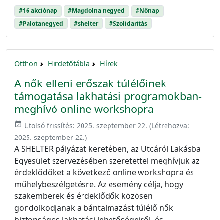
#16 akciónap
#Magdolna negyed
#Nőnap
#Palotanegyed
#shelter
#Szolidaritás
Otthon
Hirdetőtábla
Hírek
A nők elleni erőszak túlélőinek
támogatása lakhatási programokban-
meghívó online workshopra
event_available
Utolsó frissítés:
2025. szeptember 22.
(Létrehozva:
2025. szeptember 22.
)
A SHELTER pályázat keretében, az Utcáról Lakásba
Egyesület szervezésében szeretettel meghívjuk az
érdeklődőket a következő online workshopra és
műhelybeszélgetésre. Az esemény célja, hogy
szakemberek és érdeklődők közösen
gondolkodjanak a bántalmazást túlélő nők
biztonságos lakhatási lehetőségeiről, és