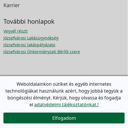
Karrier
További honlapok
Vegyél részt!
Józsefvárosi Lakásügynökség
Józsefvárosi lakáspályázato
Józsefvárosi Önkormányzati Bérlői csere
Weboldalainkon sütiket és egyéb internetes
technológiákat használunk azért, hogy jobbá tegyük a
Polgármesteri Hivatal
böngészési élményt. Kérjük, hogy olvassa és fogadja

1082 Budapest, Baross u. 63-67.
el
adatvédelmi tájékoztatónkat.!


+36 1/459-2100 (Központ)

+36 80/277-256 (Zöld szám)
Elfogadom

Nyitvatartás