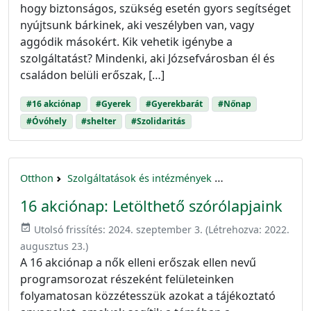
hogy biztonságos, szükség esetén gyors segítséget
nyújtsunk bárkinek, aki veszélyben van, vagy
aggódik másokért. Kik vehetik igénybe a
szolgáltatást? Mindenki, aki Józsefvárosban él és
családon belüli erőszak, […]
#16 akciónap
#Gyerek
#Gyerekbarát
#Nőnap
#Óvóhely
#shelter
#Szolidaritás
Otthon
Szolgáltatások és intézmények
16 akciónap a nők 
16 akciónap: Letölthető szórólapjaink
event_available
Utolsó frissítés:
2024. szeptember 3.
(Létrehozva:
2022.
augusztus 23.
)
A 16 akciónap a nők elleni erőszak ellen nevű
programsorozat részeként felületeinken
folyamatosan közzétesszük azokat a tájékoztató