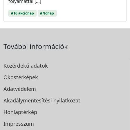
folyamattal […]
#16 akciónap
#Nőnap
További információk
Közérdekű adatok
Okostérképek
Adatvédelem
Akadálymentesítési
nyilatkozat
Honlaptérkép
Impresszum