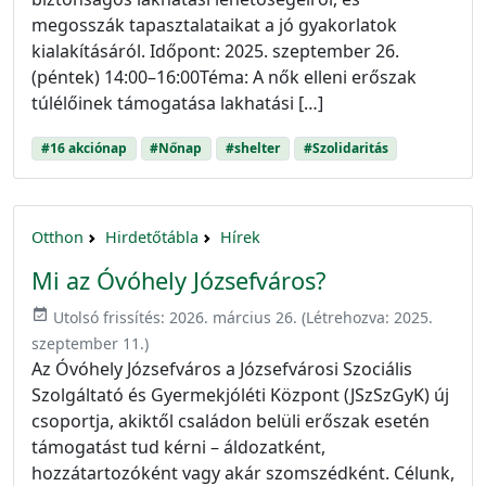
megosszák tapasztalataikat a jó gyakorlatok
kialakításáról. Időpont: 2025. szeptember 26.
(péntek) 14:00–16:00Téma: A nők elleni erőszak
túlélőinek támogatása lakhatási […]
#16 akciónap
#Nőnap
#shelter
#Szolidaritás
Otthon
Hirdetőtábla
Hírek
Mi az Óvóhely Józsefváros?
event_available
Utolsó frissítés:
2026. március 26.
(Létrehozva:
2025.
szeptember 11.
)
Az Óvóhely Józsefváros a Józsefvárosi Szociális
Szolgáltató és Gyermekjóléti Központ (JSzSzGyK) új
csoportja, akiktől családon belüli erőszak esetén
támogatást tud kérni – áldozatként,
hozzátartozóként vagy akár szomszédként. Célunk,