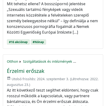
Mit tehetsz ellene? A bosszúpornó jelentése
„Szexuális tartalmú fényképek vagy videók
internetes közzététele a felvételeken szereplő
személy beleegyezése nélkül” – így definiálja a nem
konszenzusos pornográfia fogalmát a Nemek
Közötti Egyenlőség Európai Intézete […]
#16 akciónap
#Nőnap
Otthon
Szolgáltatások és intézmények
16 akciónap a nők 
Érzelmi erőszak
event_available
Utolsó frissítés:
2024. szeptember 3.
(Létrehozva:
2022.
augusztus 23.
)
Az itt következő teszt segíthet eldönteni, hogy csak
rosszul működik a kapcsolatuk, vagy partnere
bántalmazza, és Ön érzelmi erőszak áldozata.