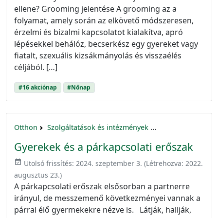
ellene? Grooming jelentése A grooming az a
folyamat, amely során az elkövető módszeresen,
érzelmi és bizalmi kapcsolatot kialakítva, apró
lépésekkel behálóz, becserkész egy gyereket vagy
fiatalt, szexuális kizsákmányolás és visszaélés
céljából. […]
#16 akciónap
#Nőnap
Otthon
Szolgáltatások és intézmények
16 akciónap a nők 
Gyerekek és a párkapcsolati erőszak
event_available
Utolsó frissítés:
2024. szeptember 3.
(Létrehozva:
2022.
augusztus 23.
)
A párkapcsolati erőszak elsősorban a partnerre
irányul, de messzemenő következményei vannak a
párral élő gyermekekre nézve is. Látják, hallják,