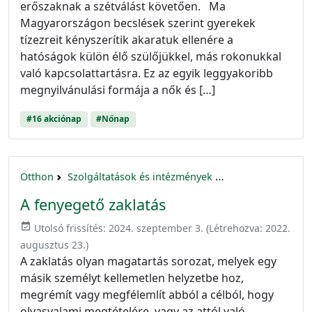
erőszaknak a szétválást követően. Ma
Magyarországon becslések szerint gyerekek
tízezreit kényszerítik akaratuk ellenére a
hatóságok külön élő szülőjükkel, más rokonukkal
való kapcsolattartásra. Ez az egyik leggyakoribb
megnyilvánulási formája a nők és […]
#16 akciónap
#Nőnap
Otthon
Szolgáltatások és intézmények
16 akciónap a nők 
A fenyegető zaklatás
event_available
Utolsó frissítés:
2024. szeptember 3.
(Létrehozva:
2022.
augusztus 23.
)
A zaklatás olyan magatartás sorozat, melyek egy
másik személyt kellemetlen helyzetbe hoz,
megrémít vagy megfélemlít abból a célból, hogy
olyasvalami megtételére, vagy az attól való