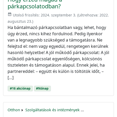
párkapcsolatodban?
event_available
Utolsó frissítés:
2024. szeptember 3.
(Létrehozva:
2022.
augusztus 23.
)
Ha bántalmazó párkapcsolatban vagy, lehet, hogy
úgy érzed, nincs kihez fordulnod. Pedig ilyenkor
van a legnagyobb szükséged a támogatásra. Ne
felejtsd el: nem vagy egyedül, rengetegen kerülnek
hasonló helyzetbe! A jól működő párkapcsolat: A jól
működő párkapcsolat egyenlőségen, kölcsönös
tiszteleten és támogatáson alapul. Ennek jelei, ha
partnereddel: – együtt és külön is töltötök időt, –
[…]
#16 akciónap
#Nőnap
Otthon
Szolgáltatások és intézmények
16 akciónap a nők 