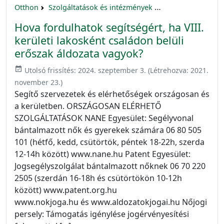
Otthon
Szolgáltatások és intézmények
16 akciónap a nők 
Hova fordulhatok segítségért, ha VIII.
kerületi lakosként családon belüli
erőszak áldozata vagyok?
event_available
Utolsó frissítés:
2024. szeptember 3.
(Létrehozva:
2021.
november 23.
)
Segítő szervezetek és elérhetőségek országosan és
a kerületben. ORSZÁGOSAN ELÉRHETŐ
SZOLGÁLTATÁSOK NANE Egyesület: Segélyvonal
bántalmazott nők és gyerekek számára 06 80 505
101 (hétfő, kedd, csütörtök, péntek 18-22h, szerda
12-14h között) www.nane.hu Patent Egyesület:
Jogsegélyszolgálat bántalmazott nőknek 06 70 220
2505 (szerdán 16-18h és csütörtökön 10-12h
között) www.patent.org.hu
www.nokjoga.hu és www.aldozatokjogai.hu Nőjogi
persely: Támogatás igénylése jogérvényesítési