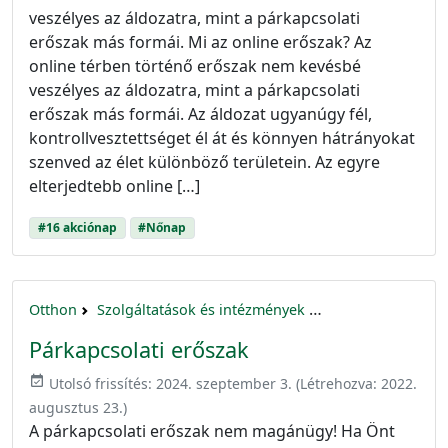
veszélyes az áldozatra, mint a párkapcsolati
erőszak más formái. Mi az online erőszak? Az
online térben történő erőszak nem kevésbé
veszélyes az áldozatra, mint a párkapcsolati
erőszak más formái. Az áldozat ugyanúgy fél,
kontrollvesztettséget él át és könnyen hátrányokat
szenved az élet különböző területein. Az egyre
elterjedtebb online […]
#16 akciónap
#Nőnap
Otthon
Szolgáltatások és intézmények
16 akciónap a nők 
Párkapcsolati erőszak
event_available
Utolsó frissítés:
2024. szeptember 3.
(Létrehozva:
2022.
augusztus 23.
)
A párkapcsolati erőszak nem magánügy! Ha Önt