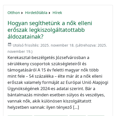
Otthon
Hirdetőtábla
Hírek
Hogyan segíthetünk a nők elleni
erőszak legkiszolgáltatottabb
áldozatainak?
event_available
Utolsó frissítés:
2025. november 18.
(Létrehozva:
2025.
november 19.
)
Kerekasztal-beszélgetés Józsefvárosban a
sérülékeny csoportok szükségleteiről és
támogatásáról A 15 év feletti magyar nők több
mint fele – 54 százaléka – élte már át a nők elleni
erőszak valamely formáját az Európai Unió Alapjogi
Ügynökségének 2024-es adatai szerint. Bár a
bántalmazás minden esetben súlyos és veszélyes,
vannak nők, akik különösen kiszolgáltatott
helyzetben vannak: ilyen tényező […]