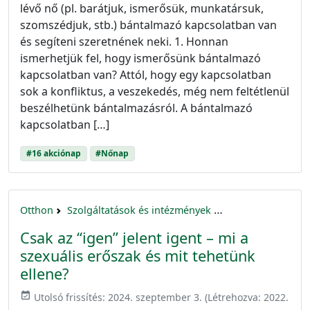
lévő nő (pl. barátjuk, ismerősük, munkatársuk,
szomszédjuk, stb.) bántalmazó kapcsolatban van
és segíteni szeretnének neki. 1. Honnan
ismerhetjük fel, hogy ismerősünk bántalmazó
kapcsolatban van? Attól, hogy egy kapcsolatban
sok a konfliktus, a veszekedés, még nem feltétlenül
beszélhetünk bántalmazásról. A bántalmazó
kapcsolatban […]
#16 akciónap
#Nőnap
Otthon
Szolgáltatások és intézmények
16 akciónap a nők 
Csak az “igen” jelent igent – mi a
szexuális erőszak és mit tehetünk
ellene?
event_available
Utolsó frissítés:
2024. szeptember 3.
(Létrehozva:
2022.