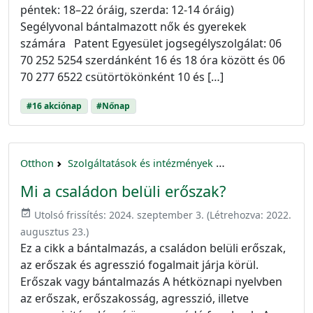
péntek: 18–22 óráig, szerda: 12-14 óráig)
Segélyvonal bántalmazott nők és gyerekek
számára Patent Egyesület jogsegélyszolgálat: 06
70 252 5254 szerdánként 16 és 18 óra között és 06
70 277 6522 csütörtökönként 10 és […]
#16 akciónap
#Nőnap
Otthon
Szolgáltatások és intézmények
16 akciónap a nők 
Mi a családon belüli erőszak?
event_available
Utolsó frissítés:
2024. szeptember 3.
(Létrehozva:
2022.
augusztus 23.
)
Ez a cikk a bántalmazás, a családon belüli erőszak,
az erőszak és agresszió fogalmait járja körül.
Erőszak vagy bántalmazás A hétköznapi nyelvben
az erőszak, erőszakosság, agresszió, illetve