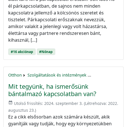
él párkapcsolatban, de sajnos nem minden
kapcsolatra jellemző a kölcsönös szeretet és
tisztelet. Párkapcsolati erőszaknak nevezzük,
amikor valakit a jelenlegi vagy volt házastársa,
élettársa vagy partnere rendszeresen bánt,
kihasznál, […]
#16 akciónap
#Nőnap
Otthon
Szolgáltatások és intézmények
16 akciónap a nők 
Mit tegyünk, ha ismerősünk
bántalmazó kapcsolatban van?
event_available
Utolsó frissítés:
2024. szeptember 3.
(Létrehozva:
2022.
augusztus 23.
)
Ez a cikk elsősorban azok számára készült, akik
gyanítják vagy tudják, hogy egy környezetükben