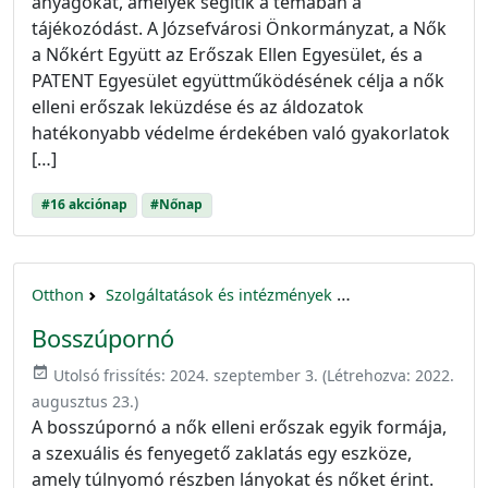
anyagokat, amelyek segítik a témában a
tájékozódást. A Józsefvárosi Önkormányzat, a Nők
a Nőkért Együtt az Erőszak Ellen Egyesület, és a
PATENT Egyesület együttműködésének célja a nők
elleni erőszak leküzdése és az áldozatok
hatékonyabb védelme érdekében való gyakorlatok
[…]
#16 akciónap
#Nőnap
Otthon
Szolgáltatások és intézmények
16 akciónap a nők 
Bosszúpornó
event_available
Utolsó frissítés:
2024. szeptember 3.
(Létrehozva:
2022.
augusztus 23.
)
A bosszúpornó a nők elleni erőszak egyik formája,
a szexuális és fenyegető zaklatás egy eszköze,
amely túlnyomó részben lányokat és nőket érint.