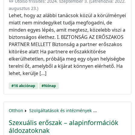
event_available
Utolsó frissítés:
2024. szeptember 3.
(Létrehozva:
2022.
augusztus 23.
)
Lehet, hogy az alábbi tanácsok közül a körülményei
miatt nem mindegyiket tudja megfogadni, de
minden egyes lépés, amit megtesz, közelebb viszi a
biztonságos élethez. I. BIZTONSÁG AZ ERŐSZAKOS
PARTNER MELLETT Biztonság a partner erőszakos
kitörése alatt Ha partnere erőszakkitörése
elkerülhetetlen, próbálja meg egy olyan helyiségbe
terelni őt, amelyből a kijárat könnyen elérhető. Ha
lehet, kerülje […]
#16 akciónap
#Nőnap
Otthon
Szolgáltatások és intézmények
16 akciónap a nők 
Szexuális erőszak – alapinformációk
áldozatoknak