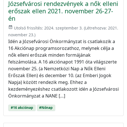
Józsefvárosi rendezvények a nők elleni
erőszak ellen 2021. november 26-27-
én
event_available
Utolsó frissítés:
2024. szeptember 3.
(Létrehozva:
2021.
november 23.
)
Idén a Józsefvárosi Önkormányzat is csatlakozik a
16 Akciónap programsorozathoz, melynek célja a
nők elleni erőszak minden formájának
felszámolása. A 16 akciónapot 1991 óta világszerte
november 25. (a Nemzetközi Nap a Nők Elleni
Erőszak Ellen) és december 10. (az Emberi Jogok
Napja) között rendezik meg. Ehhez a
kezdeményezéshez csatlakozott idén a Józsefvárosi
Önkormányzat a NANE […]
#16 akciónap
#Nőnap