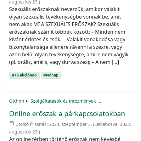
augusztus 23.
)
Szexuális erőszaknak nevezzük, amikor valakit
olyan szexuális tevékenységbe vonnak be, amit
nem akar. MI A SZEXUÁLIS ERŐSZAK? Szexuális
erőszaknak számít többek között: – Minden nem
kívánt érintés és csók; – Valakit vonakodása vagy
bizonytalansága ellenére rávenni a szexre, vagy
azon belül olyan tevékenységre, amire nem vágyik
(pl. orális, anális, vagy durva szex); – A nem […]
#16 akciónap
#Nőnap
Otthon
Szolgáltatások és intézmények
16 akciónap a nők 
Online erőszak a párkapcsolatokban
event_available
Utolsó frissítés:
2024. szeptember 3.
(Létrehozva:
2022.
augusztus 23.
)
Az online térben történő erőszak nem kevésbé