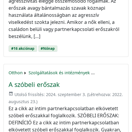
agresszivitás eléggé összemosódó fogalmak. Az
erőszak avagy bántalmazás szavak köznapi
használata általánosságban az agresszív
viselkedést szokta jelezni. Amikor a nők elleni, a
családon belüli vagy partnerkapcsolati erőszakról
beszélünk, […]
#16 akciónap
#Nőnap
Otthon
Szolgáltatások és intézmények
16 akciónap a nők 
A szóbeli erőszak
event_available
Utolsó frissítés:
2024. szeptember 3.
(Létrehozva:
2022.
augusztus 23.
)
Ez a cikk az intim partnerkapcsolatban elkövetett
szóbeli erőszakkal foglalkozik. SZÓBELI ERŐSZAK:
DEFINÍCIÓ Ez a cikk az intim partnerkapcsolatban
elkövetett szóbeli erőszakkal foglalkozik. Gyakran,