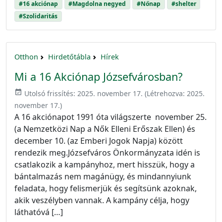
#16 akciónap
#Magdolna negyed
#Nőnap
#shelter
#Szolidaritás
Otthon
Hirdetőtábla
Hírek
Mi a 16 Akciónap Józsefvárosban?
event_available
Utolsó frissítés:
2025. november 17.
(Létrehozva:
2025.
november 17.
)
A 16 akciónapot 1991 óta világszerte november 25.
(a Nemzetközi Nap a Nők Elleni Erőszak Ellen) és
december 10. (az Emberi Jogok Napja) között
rendezik meg.Józsefváros Önkormányzata idén is
csatlakozik a kampányhoz, mert hisszük, hogy a
bántalmazás nem magánügy, és mindannyiunk
feladata, hogy felismerjük és segítsünk azoknak,
akik veszélyben vannak. A kampány célja, hogy
láthatóvá […]