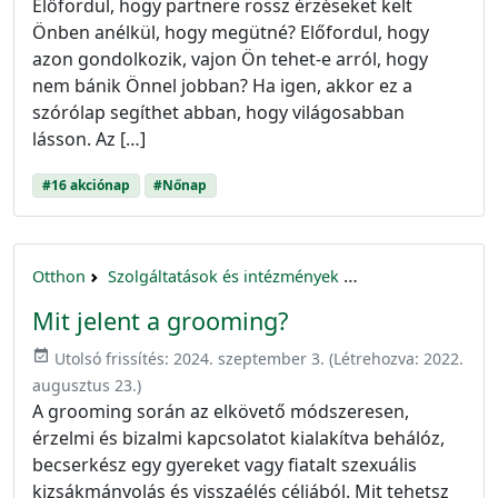
Előfordul, hogy partnere rossz érzéseket kelt
Önben anélkül, hogy megütné? Előfordul, hogy
azon gondolkozik, vajon Ön tehet-e arról, hogy
nem bánik Önnel jobban? Ha igen, akkor ez a
szórólap segíthet abban, hogy világosabban
lásson. Az […]
#16 akciónap
#Nőnap
Otthon
Szolgáltatások és intézmények
16 akciónap a nők 
Mit jelent a grooming?
event_available
Utolsó frissítés:
2024. szeptember 3.
(Létrehozva:
2022.
augusztus 23.
)
A grooming során az elkövető módszeresen,
érzelmi és bizalmi kapcsolatot kialakítva behálóz,
becserkész egy gyereket vagy fiatalt szexuális
kizsákmányolás és visszaélés céljából. Mit tehetsz