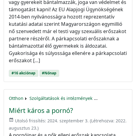
vagy gyerekeit bántalmazzák, joga van védelmet és
támogatást kapni! Az EU Alapjogi Ügynökségének
2014-ben nyilvánosságra hozott reprezentatív
kutatási adatai szerint Magyarországon egymillió
nő szenvedett már el testi vagy szexuális erőszakot
partnere részéről. A párkapcsolati erőszaknak a
bántalmazottal élő gyermekek is áldozatai.
Gyakorisága és súlyossága ellenére a párkapcsolati
erőszakot […]
#16 akciónap
#Nőnap
Otthon
Szolgáltatások és intézmények
16 akciónap a nők 
Miért káros a pornó?
event_available
Utolsó frissítés:
2024. szeptember 3.
(Létrehozva:
2022.
augusztus 23.
)
A pornóipar és a nők elleni erőszak kapcsolata