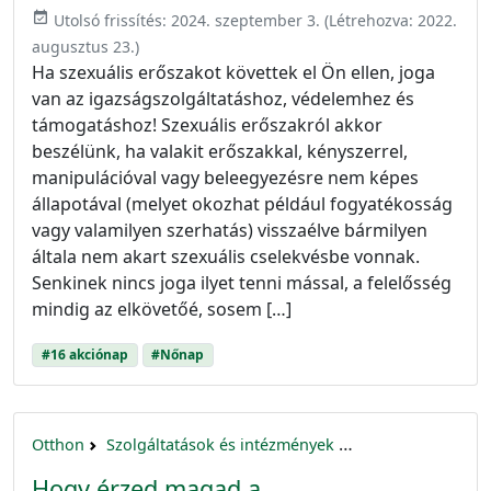
event_available
Utolsó frissítés:
2024. szeptember 3.
(Létrehozva:
2022.
augusztus 23.
)
Ha szexuális erőszakot követtek el Ön ellen, joga
van az igazságszolgáltatáshoz, védelemhez és
támogatáshoz! Szexuális erőszakról akkor
beszélünk, ha valakit erőszakkal, kényszerrel,
manipulációval vagy beleegyezésre nem képes
állapotával (melyet okozhat például fogyatékosság
vagy valamilyen szerhatás) visszaélve bármilyen
általa nem akart szexuális cselekvésbe vonnak.
Senkinek nincs joga ilyet tenni mással, a felelősség
mindig az elkövetőé, sosem […]
#16 akciónap
#Nőnap
Otthon
Szolgáltatások és intézmények
16 akciónap a nők 
Hogy érzed magad a