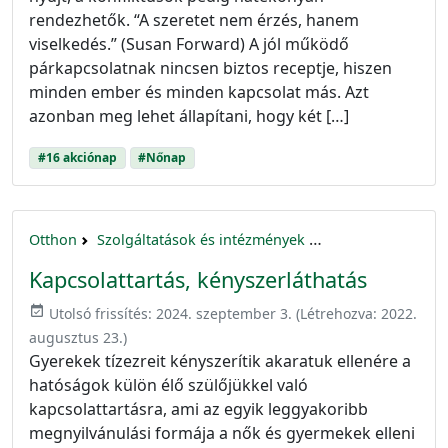
rendezhetők. “A szeretet nem érzés, hanem
viselkedés.” (Susan Forward) A jól működő
párkapcsolatnak nincsen biztos receptje, hiszen
minden ember és minden kapcsolat más. Azt
azonban meg lehet állapítani, hogy két […]
#16 akciónap
#Nőnap
Otthon
Szolgáltatások és intézmények
16 akciónap a nők 
Kapcsolattartás, kényszerláthatás
event_available
Utolsó frissítés:
2024. szeptember 3.
(Létrehozva:
2022.
augusztus 23.
)
Gyerekek tízezreit kényszerítik akaratuk ellenére a
hatóságok külön élő szülőjükkel való
kapcsolattartásra, ami az egyik leggyakoribb
megnyilvánulási formája a nők és gyermekek elleni