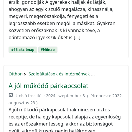
érzik, gondolják A gyerekek hallják és látják,
ahogyan az egyik szülő megalázza, kihasználja,
megveri, megerőszakolja, fenyegeti és a
legrosszabb esetben megöli a másikat. Gyakran
közvetlen erőszaknak is ki vannak téve, a
bántalmazó igyekszik őket is […]
#16 akciónap
#Nőnap
Otthon
Szolgáltatások és intézmények
16 akciónap a nők 
A jól működő párkapcsolat
event_available
Utolsó frissítés:
2024. szeptember 3.
(Létrehozva:
2022.
augusztus 23.
)
A jól működő párkapcsolatnak nincsen biztos
receptje, de ha egy kapcsolat alapja az egyenlőség
és az erőszakmentesség, akkor az biztonságot
nyújt, a konfliktusok pedig hatékonyan