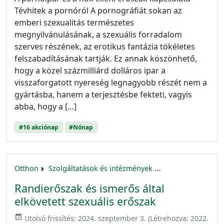
Tévhitek a pornóról A pornográfiát sokan az
emberi szexualitás természetes
megnyilvánulásának, a szexuális forradalom
szerves részének, az erotikus fantázia tökéletes
felszabadításának tartják. Ez annak köszönhető,
hogy a közel százmilliárd dolláros ipar a
visszaforgatott nyereség legnagyobb részét nem a
gyártásba, hanem a terjesztésbe fekteti, vagyis
abba, hogy a […]
#16 akciónap
#Nőnap
Otthon
Szolgáltatások és intézmények
16 akciónap a nők 
Randierőszak és ismerős által
elkövetett szexuális erőszak
event_available
Utolsó frissítés:
2024. szeptember 3.
(Létrehozva:
2022.