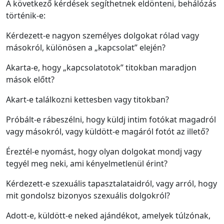
A következő kérdések segíthetnek eldönteni, behálózás
történik-e:
Kérdezett-e nagyon személyes dolgokat rólad vagy
másokról, különösen a „kapcsolat” elején?
Akarta-e, hogy „kapcsolatotok” titokban maradjon
mások előtt?
Akart-e találkozni kettesben vagy titokban?
Próbált-e rábeszélni, hogy küldj intim fotókat magadról
vagy másokról, vagy küldött-e magáról fotót az illető?
Éreztél-e nyomást, hogy olyan dolgokat mondj vagy
tegyél meg neki, ami kényelmetlenül érint?
Kérdezett-e szexuális tapasztalataidról, vagy arról, hogy
mit gondolsz bizonyos szexuális dolgokról?
Adott-e, küldött-e neked ajándékot, amelyek túlzónak,