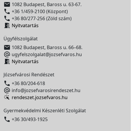

1082 Budapest, Baross u. 63-67.

+36 1/459-2100 (Központ)

+36 80/277-256 (Zöld szám)

Nyitvatartás
Ügyfélszolgálat

1082 Budapest, Baross u. 66–68.

ugyfelszolgalat@jozsefvaros.hu

Nyitvatartás
Józsefvárosi Rendészet

+36 80/204-618

info@jozsefvarosirendeszet.hu
rendeszet.jozsefvaros.hu
Gyermekvédelmi Készenléti Szolgálat

+36 30/493-1925