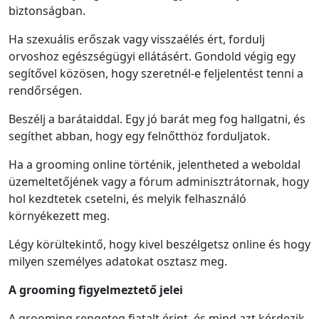
biztonságban.
Ha szexuális erőszak vagy visszaélés ért, fordulj
orvoshoz egészségügyi ellátásért. Gondold végig egy
segítővel közösen, hogy szeretnél-e feljelentést tenni a
rendőrségen.
Beszélj a barátaiddal. Egy jó barát meg fog hallgatni, és
segíthet abban, hogy egy felnőtthöz forduljatok.
Ha a grooming online történik, jelentheted a weboldal
üzemeltetőjének vagy a fórum adminisztrátornak, hogy
hol kezdtetek csetelni, és melyik felhasználó
környékezett meg.
Légy körültekintő, hogy kivel beszélgetsz online és hogy
milyen személyes adatokat osztasz meg.
A grooming figyelmeztető jelei
A grooming rengeteg fiatalt érint, és mind azt kérdezik