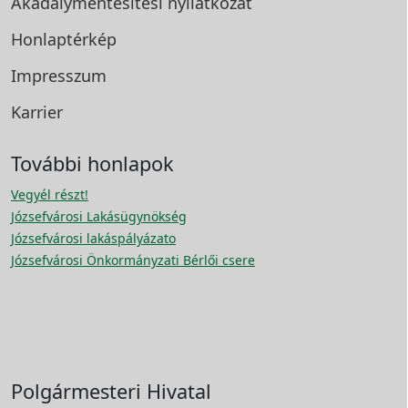
Akadálymentesítési
nyilatkozat
Honlaptérkép
Impresszum
Karrier
További honlapok
Vegyél részt!
Józsefvárosi Lakásügynökség
Józsefvárosi lakáspályázato
Józsefvárosi Önkormányzati Bérlői csere
Polgármesteri Hivatal