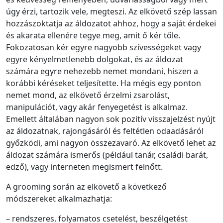
úgy érzi, tartozik vele, megteszi. Az elkövető szép lassan
hozzászoktatja az áldozatot ahhoz, hogy a saját érdekei
és akarata ellenére tegye meg, amit ő kér tőle.
Fokozatosan kér egyre nagyobb szívességeket vagy
egyre kényelmetlenebb dolgokat, és az áldozat
számára egyre nehezebb nemet mondani, hiszen a
korábbi kéréseket teljesítette. Ha mégis egy ponton
nemet mond, az elkövető érzelmi zsarolást,
manipulációt, vagy akár fenyegetést is alkalmaz.
Emellett általában nagyon sok pozitív visszajelzést nyújt
az áldozatnak, rajongásáról és feltétlen odaadásáról
győzködi, ami nagyon összezavaró. Az elkövető lehet az
áldozat számára ismerős (például tanár, családi barát,
edző), vagy interneten megismert felnőtt.
A grooming során az elkövető a következő
módszereket alkalmazhatja:
– rendszeres, folyamatos csetelést, beszélgetést