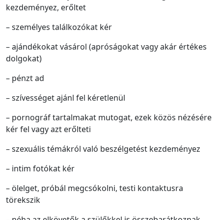
kezdeményez, erőltet
– személyes találkozókat kér
– ajándékokat vásárol (apróságokat vagy akár értékes
dolgokat)
– pénzt ad
– szívességet ajánl fel kéretlenül
– pornográf tartalmakat mutogat, ezek közös nézésére
kér fel vagy azt erőlteti
– szexuális témákról való beszélgetést kezdeményez
– intim fotókat kér
– ölelget, próbál megcsókolni, testi kontaktusra
törekszik
– néha az elkövetők a szülőkkel is összebarátkoznak,