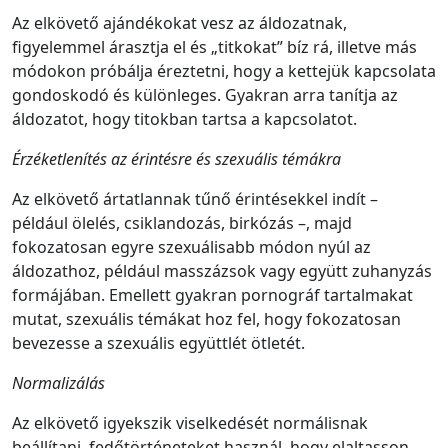
Az elkövető ajándékokat vesz az áldozatnak,
figyelemmel árasztja el és „titkokat” bíz rá, illetve más
módokon próbálja éreztetni, hogy a kettejük kapcsolata
gondoskodó és különleges. Gyakran arra tanítja az
áldozatot, hogy titokban tartsa a kapcsolatot.
Érzéketlenítés az érintésre és szexuális témákra
Az elkövető ártatlannak tűnő érintésekkel indít –
például ölelés, csiklandozás, birkózás –, majd
fokozatosan egyre szexuálisabb módon nyúl az
áldozathoz, például masszázsok vagy együtt zuhanyzás
formájában. Emellett gyakran pornográf tartalmakat
mutat, szexuális témákat hoz fel, hogy fokozatosan
bevezesse a szexuális együttlét ötletét.
Normalizálás
Az elkövető igyekszik viselkedését normálisnak
beállítani, fedőtörténeteket használ, hogy elaltasson