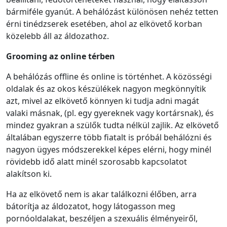
bármiféle gyanút. A behálózást különösen nehéz tetten
érni tinédzserek esetében, ahol az elkövető korban
közelebb áll az áldozathoz.
Grooming az online térben
A behálózás offline és online is történhet. A közösségi
oldalak és az okos készülékek nagyon megkönnyítik
azt, mivel az elkövető könnyen ki tudja adni magát
valaki másnak, (pl. egy gyereknek vagy kortársnak), és
mindez gyakran a szülők tudta nélkül zajlik. Az elkövető
általában egyszerre több fiatalt is próbál behálózni és
nagyon ügyes módszerekkel képes elérni, hogy minél
rövidebb idő alatt minél szorosabb kapcsolatot
alakítson ki.
Ha az elkövető nem is akar találkozni élőben, arra
bátorítja az áldozatot, hogy látogasson meg
pornóoldalakat, beszéljen a szexuális élményeiről,