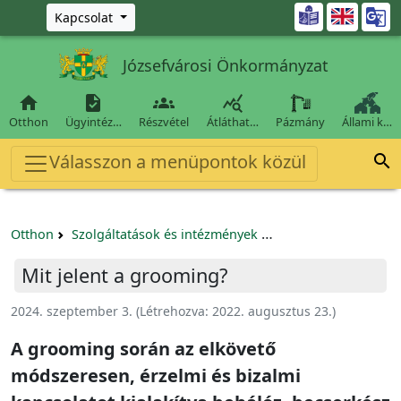
Ugrás a fő tartalomra

Kapcsolat
Józsefvárosi Önkormányzat




Otthon
Ügyintéz…
Részvétel
Átláthat…
Pázmány
Állami k…
Válasszon a menüpontok közül

Otthon
Szolgáltatások és intézmények
16 akciónap a nők el
Mit jelent a grooming?
2024. szeptember 3.
(Létrehozva:
2022. augusztus 23.
)
A grooming során az elkövető
módszeresen, érzelmi és bizalmi