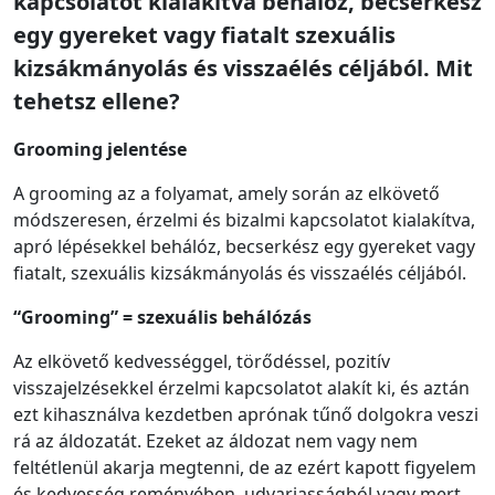
kapcsolatot kialakítva behálóz, becserkész
egy gyereket vagy fiatalt szexuális
kizsákmányolás és visszaélés céljából. Mit
tehetsz ellene?
Grooming jelentése
A grooming az a folyamat, amely során az elkövető
módszeresen, érzelmi és bizalmi kapcsolatot kialakítva,
apró lépésekkel behálóz, becserkész egy gyereket vagy
fiatalt, szexuális kizsákmányolás és visszaélés céljából.
“Grooming” = szexuális behálózás
Az elkövető kedvességgel, törődéssel, pozitív
visszajelzésekkel érzelmi kapcsolatot alakít ki, és aztán
ezt kihasználva kezdetben aprónak tűnő dolgokra veszi
rá az áldozatát. Ezeket az áldozat nem vagy nem
feltétlenül akarja megtenni, de az ezért kapott figyelem
és kedvesség reményében, udvariasságból vagy mert