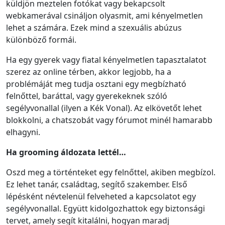
küldjön meztelen fotókat vagy bekapcsolt
webkamerával csináljon olyasmit, ami kényelmetlen
lehet a számára. Ezek mind a szexuális abúzus
különböző formái.
Ha egy gyerek vagy fiatal kényelmetlen tapasztalatot
szerez az online térben, akkor legjobb, ha a
problémáját meg tudja osztani egy megbízható
felnőttel, baráttal, vagy gyerekeknek szóló
segélyvonallal (ilyen a Kék Vonal). Az elkövetőt lehet
blokkolni, a chatszobát vagy fórumot minél hamarabb
elhagyni.
Ha grooming áldozata lettél…
Oszd meg a történteket egy felnőttel, akiben megbízol.
Ez lehet tanár, családtag, segítő szakember. Első
lépésként névtelenül felveheted a kapcsolatot egy
segélyvonallal. Együtt kidolgozhattok egy biztonsági
tervet, amely segít kitalálni, hogyan maradj