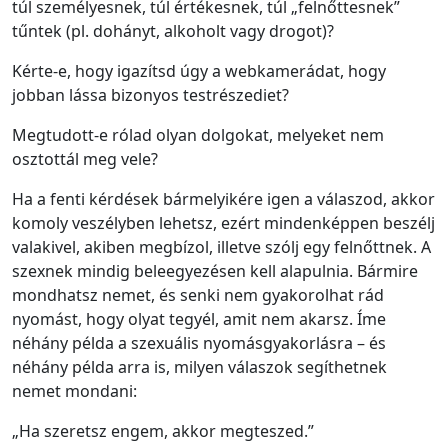
túl személyesnek, túl értékesnek, túl „felnőttesnek”
tűntek (pl. dohányt, alkoholt vagy drogot)?
Kérte-e, hogy igazítsd úgy a webkamerádat, hogy
jobban lássa bizonyos testrészediet?
Megtudott-e rólad olyan dolgokat, melyeket nem
osztottál meg vele?
Ha a fenti kérdések bármelyikére igen a válaszod, akkor
komoly veszélyben lehetsz, ezért mindenképpen beszélj
valakivel, akiben megbízol, illetve szólj egy felnőttnek. A
szexnek mindig beleegyezésen kell alapulnia. Bármire
mondhatsz nemet, és senki nem gyakorolhat rád
nyomást, hogy olyat tegyél, amit nem akarsz. Íme
néhány példa a szexuális nyomásgyakorlásra – és
néhány példa arra is, milyen válaszok segíthetnek
nemet mondani:
„Ha szeretsz engem, akkor megteszed.”