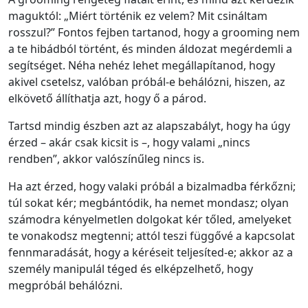
maguktól: „Miért történik ez velem? Mit csináltam
rosszul?” Fontos fejben tartanod, hogy a grooming nem
a te hibádból történt, és minden áldozat megérdemli a
segítséget. Néha nehéz lehet megállapítanod, hogy
akivel csetelsz, valóban próbál-e behálózni, hiszen, az
elkövető állíthatja azt, hogy ő a párod.
Tartsd mindig észben azt az alapszabályt, hogy ha úgy
érzed – akár csak kicsit is –, hogy valami „nincs
rendben”, akkor valószínűleg nincs is.
Ha azt érzed, hogy valaki próbál a bizalmadba férkőzni;
túl sokat kér; megbántódik, ha nemet mondasz; olyan
számodra kényelmetlen dolgokat kér tőled, amelyeket
te vonakodsz megtenni; attól teszi függővé a kapcsolat
fennmaradását, hogy a kéréseit teljesíted-e; akkor az a
személy manipulál téged és elképzelhető, hogy
megpróbál behálózni.