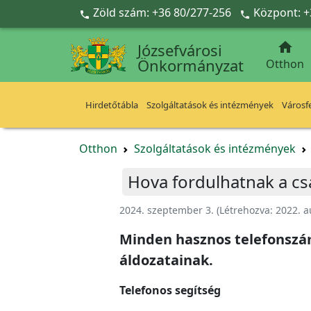
Ugrás a fő tartalomra
Zöld szám: +36 80/277-256
Központ: +



Józsefvárosi
Önkormányzat
Otthon
Hirdetőtábla
Szolgáltatások és intézmények
Városfe
Otthon
Szolgáltatások és intézmények
Hova fordulhatnak a csa
2024. szeptember 3.
(Létrehozva:
2022. a
Minden hasznos telefonszám
áldozatainak.
Telefonos segítség