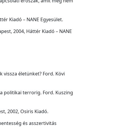
kapcsolati erôszak, amit még nem
ttér Kiadó – NANE Egyesület.
apest, 2004, Háttér Kiadó – NANE
vissza életünket? Ford. Kövi
politikai terrorig. Ford. Kuszing
st, 2002, Osiris Kiadó.
mentesség és asszertivitás