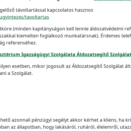
gelőző távoltartással kapcsolatos hasznos
ugyintezes/tavoltartas
tköre (minden kapitányságon kell lennie áldozatvédelmi re
rőszakkal kiemelten foglalkozó munkatársnak). Érdemes tele
ság referenséhez.
sztérium Igazságügyi Szolgálata Áldozatsegítő Szolgála
lyen esetben, mikor jogosult az Áldozatsegítő Szolgálat ált
ani a Szolgálat.
lhető azonnali pénzügyi segélyt akkor kérhet a kliens, ha kr
an az állapotban, hogy lakásáról, ruháról, élelemről, uta