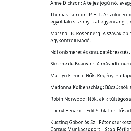
Anne Dickson: A teljes jogú nő, avag
Thomas Gordon: P. E. T. A szülői e
egyoldalú viszonyukat egyenrangú, ö
Marshall B. Rosenberg: A szavak abl
Agykontroll Kiadó.
Női önismeret és öntudatébresztés, 
Simone de Beauvoir: A második nem.
Marilyn French: Nők. Regény. Budape
Madonna Kolbenschlag: Búcsúcsók C
Robin Norwood: Nők, akik túlságosa
Cheryl Benard – Edit Schlaffer: Tűsa
Kuszing Gábor és Szil Péter szerkesz
Corpus Munkacsoport – Stop-Férfier