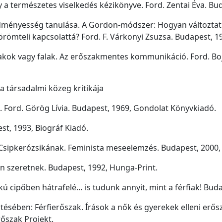
y a természetes viselkedés kézikönyve. Ford. Zentai Éva. Bu
redményesség tanulása. A Gordon-módszer: Hogyan változtat
römteli kapcsolattá? Ford. F. Várkonyi Zsuzsa. Budapest, 1
akok vagy falak. Az erőszakmentes kommunikáció. Ford. Bo
a társadalmi közeg kritikája
 Ford. Görög Lívia. Budapest, 1969, Gondolat Könyvkiadó.
st, 1993, Biográf Kiadó.
sipkerózsikának. Feminista meseelemzés. Budapest, 2000, 
n szeretnek. Budapest, 1992, Hunga-Print.
rkú cipőben hátrafelé… is tudunk annyit, mint a férfiak! Bud
tésében: Férfierőszak. Írások a nők és gyerekek elleni erő
őszak Projekt.