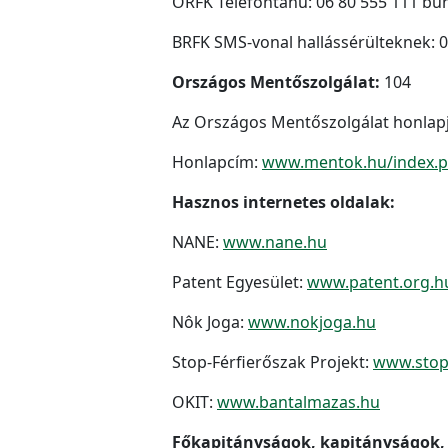
ORFK Telefontanú: 06 80 555 111 bű
BRFK SMS-vonal hallássérülteknek: 0
Országos Mentőszolgálat:
104
Az Országos Mentőszolgálat honlapján
Honlapcím:
www.mentok.hu/index.
Hasznos internetes oldalak:
NANE:
www.nane.hu
Patent Egyesület:
www.patent.org.h
Nôk Joga:
www.nokjoga.hu
Stop-Férfierőszak Projekt:
www.stop-
OKIT:
www.bantalmazas.hu
Főkapitányságok, kapitányságok, 