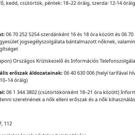
fő, kedd, csütörtök, péntek: 18–22 óráig, szerda: 12-14 órá
at:
06 70 252 5254 szerdánként 16 és 18 óra között és 06 70
gyesület jogsegélyszolgálata bántalmazott nőknek, valamin
gítséget
napon) Országos Kríziskezelő és Információs Telefonszolgála
ális erőszak áldozatainak:
06 40 630 006 (helyi tarifával h
10–14 óráig)
al:
06 1 344 3802 (csütörtökönként 18–21 óra között) Informá
tenni szeretnének a nők elleni erőszak és a nők kihasználás
, 112