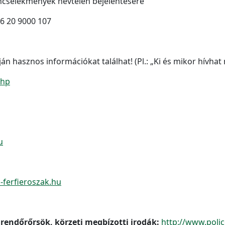
ncselekmények névtelen bejelentésére
6 20 9000 107
 hasznos információkat találhat! (Pl.: „Ki és mikor hívhat
php
u
ferfieroszak.hu
rendőrőrsök, körzeti megbízotti irodák:
http://www.polic