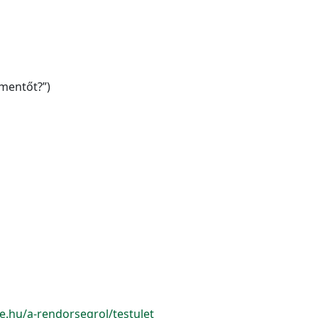
 mentőt?”)
e.hu/a-rendorsegrol/testulet