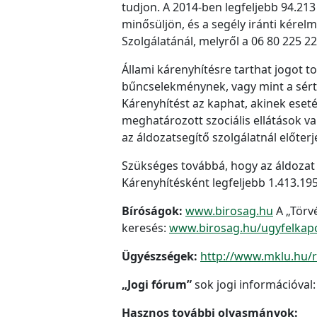
tudjon. A 2014-ben legfeljebb 94.2
minősüljön, és a segély iránti kérel
Szolgálatánál, melyről a 06 80 225 2
Állami kárenyhítésre tarthat jogot t
bűncselekménynek, vagy mint a sérte
Kárenyhítést az kaphat, akinek eseté
meghatározott szociális ellátások v
az áldozatsegítő szolgálatnál előterj
Szükséges továbbá, hogy az áldozat s
Kárenyhítésként legfeljebb 1.413.19
Bíróságok:
www.birosag.hu
A „Törv
keresés:
www.birosag.hu/ugyfelkapc
Ügyészségek:
http://www.mklu.hu/
„Jogi fórum”
sok jogi információval
Hasznos további olvasmányok: