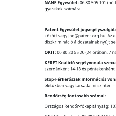
NANE Egyesület:
06 80 505 101 (hét
gyerekek számára
Patent Egyesület jogsegélyszolgál
között vagy jog@patent.org.hu. Az e
diszkrimináció áldozatainak nyújt se
OKIT:
06 80 20 55 20 (24 órában, 7 
KERET Koalíció segélyvonala szexu
szerdánként 14-18 és péntekenként 
Stop-Férfierőszak információs von
életükben vagy társadalmi szinten – 
Rendőrség fontosabb számai:
Országos Rendőr-főkapitányság: 107