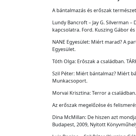
A bántalmazás és erőszak természet
Lundy Bancroft – Jay G. Silverman –
kapcsolatra. Ford. Kuszing Gábor és 
NANE Egyesület: Miért marad? A part
Egyesület.
Tóth Olga: Erôszak a családban. TÁRK
Szil Péter: Miért bántalmaz? Miért b
Munkacsoport.
Morvai Krisztina: Terror a családba
Az erőszak megelőzése és felismeré
Dina McMillan: De hiszen azt mondja,
Budapest, 2009, Nyitott Könyvműhely