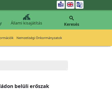


y
Állami kisajátítás
Keresés
formációk
Nemzetiségi Önkormányzatok
ádon belüli erőszak