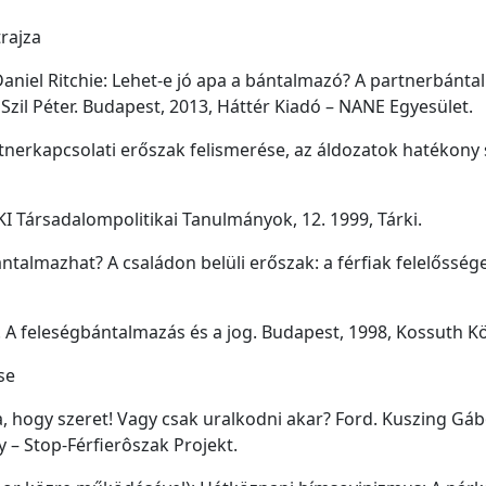
rajza
 Daniel Ritchie: Lehet-e jó apa a bántalmazó? A partnerbán
Szil Péter. Budapest, 2013, Háttér Kiadó – NANE Egyesület.
nerkapcsolati erőszak felismerése, az áldozatok hatékony 
I Társadalompolitikai Tanulmányok, 12. 1999, Tárki.
ántalmazhat? A családon belüli erőszak: a férfiak felelőssé
n. A feleségbántalmazás és a jog. Budapest, 1998, Kossuth K
se
 hogy szeret! Vagy csak uralkodni akar? Ford. Kuszing Gábor
 – Stop-Férfierôszak Projekt.