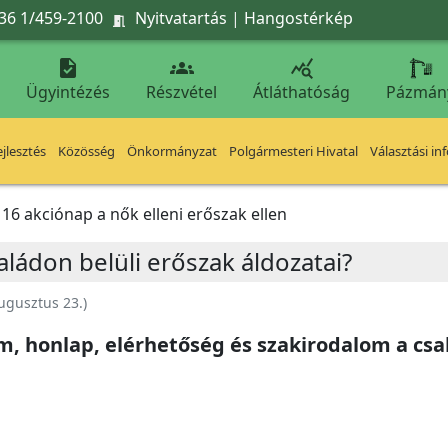
36 1/459-2100
Nyitvatartás
|
Hangostérkép




Ügyintézés
Részvétel
Átláthatóság
Pázmán
jlesztés
Közösség
Önkormányzat
Polgármesteri Hivatal
Választási in
16 akciónap a nők elleni erőszak ellen
ládon belüli erőszak áldozatai?
ugusztus 23.
)
, honlap, elérhetőség és szakirodalom a csal