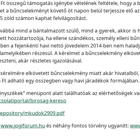
13 Ft összegű támogatás igénybe vételének feltétele, hogy
met a bűncselekményt követő öt napon belül terjessze elő az 
25 zöld számon kaphat felvilágosítást.
ovábbá mind a bántalmazott szülő, mind a gyerek, akkor is 
tt hozzátartozója, ha ellene szándékos, személy elleni bűn
ben a fejenkénti havi nettó jövedelem 2014-ben nem haladja 
alamelyikében részesül. A kérelmet a bűncselekmény elköve
eszteni, akár részletes igazolásával.
érelmére elkövetett bűncselekmény miatt akár hivatalból, ak
5 Ft adható egy összegben vagy havi járadékok formájában.
ényszékek” menüpont alatt találhatóak az elérhetőségek vag
solatiportal/birosag-kereso
repository/mkudok2909.pdf
:
www.jogiforum.hu
és néhány fontos törvény ugyanitt:
www