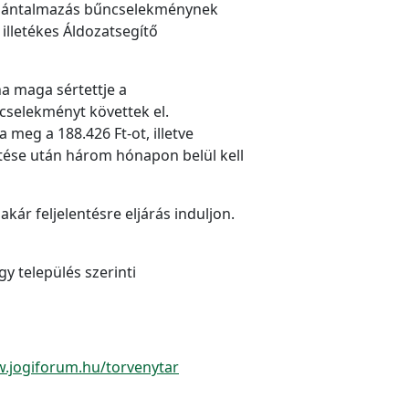
 a bántalmazás bűncselekménynek
illetékes Áldozatsegítő
ha maga sértettje a
cselekményt követtek el.
meg a 188.426 Ft-ot, illetve
tése után három hónapon belül kell
ár feljelentésre eljárás induljon.
y település szerinti
.jogiforum.hu/torvenytar