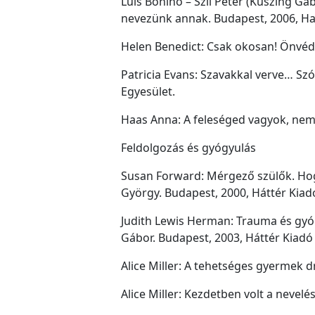
Luis Bonino – Szil Péter (Kuszing 
nevezünk annak. Budapest, 2006, Ha
Helen Benedict: Csak okosan! Önvéde
Patricia Evans: Szavakkal verve… Sz
Egyesület.
Haas Anna: A feleséged vagyok, nem
Feldolgozás és gyógyulás
Susan Forward: Mérgező szülők. Hog
György. Budapest, 2000, Háttér Kiad
Judith Lewis Herman: Trauma és gyógy
Gábor. Budapest, 2003, Háttér Kiadó
Alice Miller: A tehetséges gyermek dr
Alice Miller: Kezdetben volt a nevelé