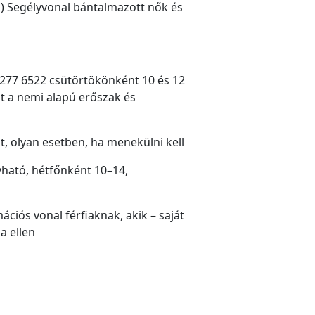
ig) Segélyvonal bántalmazott nők és
 277 6522 csütörtökönként 10 és 12
t a nemi alapú erőszak és
t, olyan esetben, ha menekülni kell
ívható, hétfőnként 10–14,
ciós vonal férfiaknak, akik – saját
a ellen