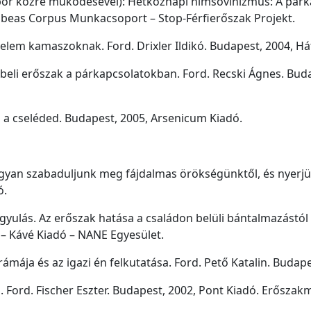
Gábor közre működésével): Hétköznapi hímsovinizmus: A pár
beas Corpus Munkacsoport – Stop-Férfierőszak Projekt.
lem kamaszoknak. Ford. Drixler Ildikó. Budapest, 2004, Há
óbeli erőszak a párkapcsolatokban. Ford. Recski Ágnes. Bud
 a cseléded. Budapest, 2005, Arsenicum Kiadó.
yan szabaduljunk meg fájdalmas örökségünktől, és nyerjük 
ó.
ulás. Az erőszak hatása a családon belüli bántalmazástól a 
 – Kávé Kiadó – NANE Egyesület.
ámája és az igazi én felkutatása. Ford. Pető Katalin. Budape
s. Ford. Fischer Eszter. Budapest, 2002, Pont Kiadó. Erőszak