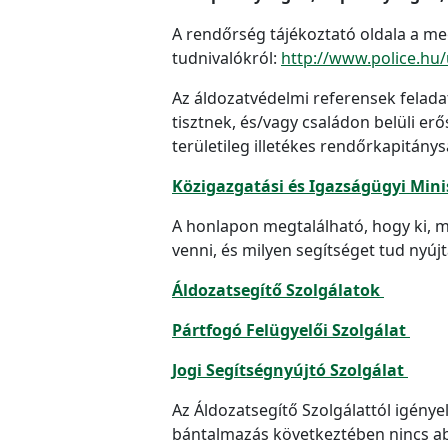
A rendőrség tájékoztató oldala a me
tudnivalókról:
http://www.police.hu/
Az áldozatvédelmi referensek felada
tisztnek, és/vagy családon belüli e
területileg illetékes rendőrkapitány
Közigazgatási és Igazságügyi Mini
A honlapon megtalálható, hogy ki, mi
venni, és milyen segítséget tud nyújt
Áldozatsegítő Szolgálatok
Pártfogó Felügyelői Szolgálat
Jogi Segítségnyújtó Szolgálat
Az Áldozatsegítő Szolgálattól igénye
bántalmazás következtében nincs abb