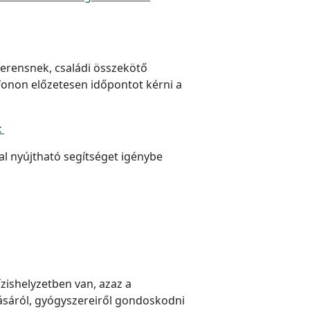
ferensnek, családi összekötő
fonon előzetesen időpontot kérni a
t
al nyújtható segítséget igénybe
ízishelyzetben van, azaz a
zásáról, gyógyszereiről gondoskodni