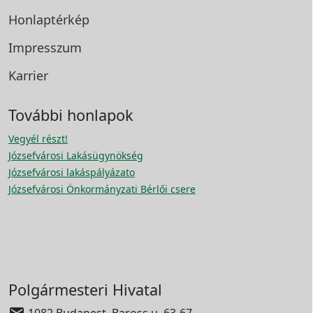
Honlaptérkép
Impresszum
Karrier
További honlapok
Vegyél részt!
Józsefvárosi Lakásügynökség
Józsefvárosi lakáspályázato
Józsefvárosi Önkormányzati Bérlői csere
Polgármesteri Hivatal

1082 Budapest, Baross u. 63-67.