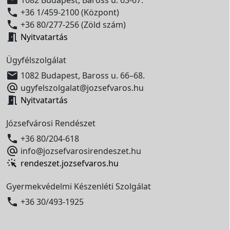

+36 1/459-2100 (Központ)

+36 80/277-256 (Zöld szám)

Nyitvatartás
Ügyfélszolgálat

1082 Budapest, Baross u. 66–68.

ugyfelszolgalat@jozsefvaros.hu

Nyitvatartás
Józsefvárosi Rendészet

+36 80/204-618

info@jozsefvarosirendeszet.hu
rendeszet.jozsefvaros.hu
Gyermekvédelmi Készenléti Szolgálat

+36 30/493-1925