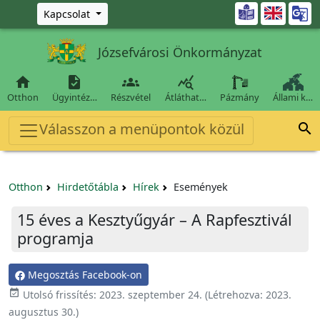
Ugrás a fő tartalomra

Kapcsolat
Józsefvárosi Önkormányzat




Otthon
Ügyintéz…
Részvétel
Átláthat…
Pázmány
Állami k…
Válasszon a menüpontok közül

Otthon
Hirdetőtábla
Hírek
Események
15 éves a Kesztyűgyár – A Rapfesztivál
programja
Megosztás Facebook-on

Utolsó frissítés:
2023. szeptember 24.
(Létrehozva:
2023.
augusztus 30.
)