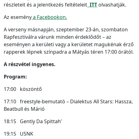
részleteit és a jelentkezés feltételeit
ITT
olvashatják.
Az esemény
a Facebookon.
A verseny másnapján, szeptember 23-án, szombaton
Rapfesztiválra várunk minden érdeklődőt – az
eseményen a kerületi vagy a kerületet magukénak érző
rapperek lépnek színpadra a Mátyás téren 17:00 órától.
A részvétel ingyenes.
Program:
17:00 köszöntő
17:10 freestyle-bemutató – Dialektus All Stars: Hassza,
Beatbull és Márió
18:15 Gently Da Spittah’
19:15 USNK