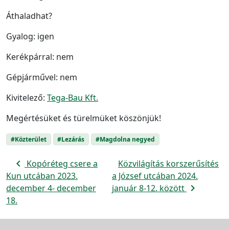
Áthaladhat?
Gyalog: igen
Kerékpárral: nem
Gépjárművel: nem
Kivitelező:
Tega-Bau Kft.
Megértésüket és türelmüket köszönjük!
#Közterület
#Lezárás
#Magdolna negyed
navigate_before
Kopóréteg csere a
Közvilágítás korszerűsítés
Kun utcában 2023.
a József utcában 2024.
navigate_next
december 4- december
január 8-12. között
18.