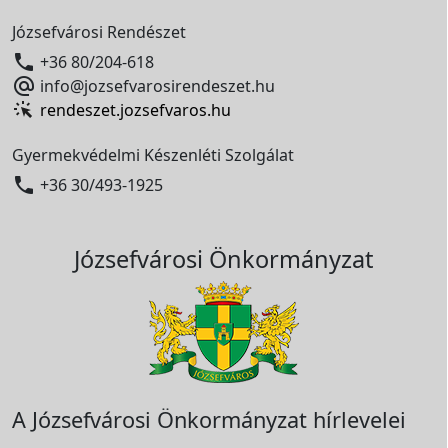
Józsefvárosi Rendészet

+36 80/204-618

info@jozsefvarosirendeszet.hu
rendeszet.jozsefvaros.hu
Gyermekvédelmi Készenléti Szolgálat

+36 30/493-1925
Józsefvárosi Önkormányzat
A Józsefvárosi Önkormányzat hírlevelei