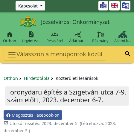
Ugrás a fő tartalomra

Kapcsolat
Józsefvárosi Önkormányzat




Otthon
Ügyintéz…
Részvétel
Átláthat…
Pázmány
Állami k…
Válasszon a menüpontok közül

Otthon
Hirdetőtábla
Közterületi lezárások
Toronydaru építés a Szigetvári utca 7-9.
szám előtt, 2023. december 6-7.
Megosztás Facebook-on
event_available
Utolsó frissítés:
2023. december 5.
(Létrehozva:
2023.
december 5.
)