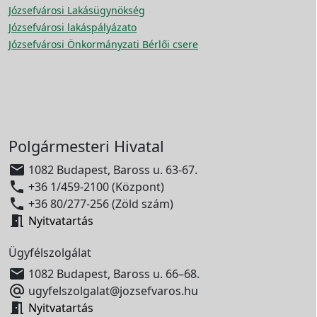
Józsefvárosi Lakásügynökség
Józsefvárosi lakáspályázato
Józsefvárosi Önkormányzati Bérlői csere
Polgármesteri Hivatal

1082 Budapest, Baross u. 63-67.

+36 1/459-2100 (Központ)

+36 80/277-256 (Zöld szám)

Nyitvatartás
Ügyfélszolgálat

1082 Budapest, Baross u. 66–68.

ugyfelszolgalat@jozsefvaros.hu

Nyitvatartás