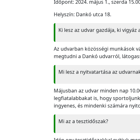
Időpont: 2024. május 1., szerda 15.0
Helyszín: Dankó utca 18.
Ki lesz az udvar gazdája, ki vigyáz
Az udvarban közösségi munkások vár
megtudni a Dankó udvarról, látogas
Mi lesz a nyitvatartása az udvarna
Májusban az udvar minden nap 10.00
legfiatalabbakat is, hogy sportolju
ingyenes, és mindenki számára nyito
Mi az a tesztidőszak?
Idén egy tesztidőszakkal nyitjuk meg