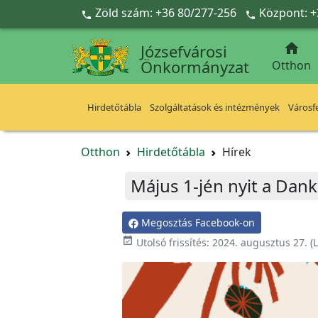
Ugrás a fő tartalomra
Zöld szám: +36 80/277-256
Központ: +



Józsefvárosi
Önkormányzat
Otthon
Hirdetőtábla
Szolgáltatások és intézmények
Városfe
Otthon
Hirdetőtábla
Hírek
Május 1-jén nyit a Dan
Megosztás Facebook-on

Utolsó frissítés:
2024. augusztus 27.
(L