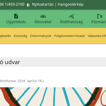
36 1/459-2100
Nyitvatartás
|
Hangostérkép




Ügyintézés
Részvétel
Átláthatóság
Pázmán
jlesztés
Közösség
Önkormányzat
Polgármesteri Hivatal
Választási in
kó udvar
étrehozva:
2024. április 18.
)