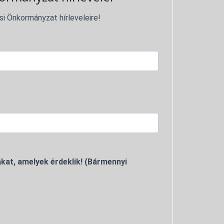
si Önkormányzat hírleveleire!
kat, amelyek érdeklik! (Bármennyi