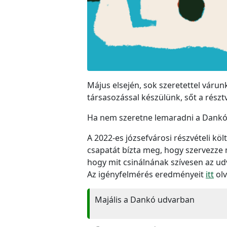
Május elsején, sok szeretettel várun
társasozással készülünk, sőt a részt
Ha nem szeretne lemaradni a Dankó u
A 2022-es józsefvárosi részvételi kö
csapatát bízta meg, hogy szervezze 
hogy mit csinálnának szívesen az u
Az igényfelmérés eredményeit
itt
olv
Majális a Dankó udvarban