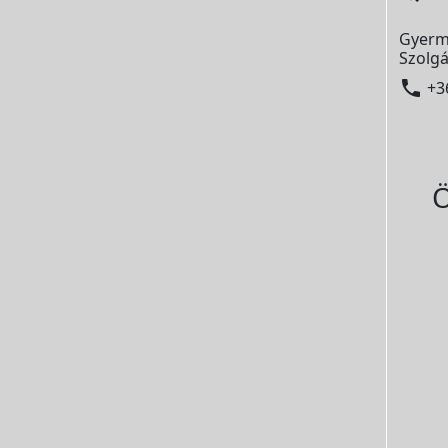
Gyerm
Szolgá

+3
Ö