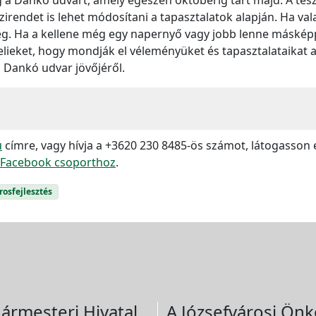
irendet is lehet módosítani a tapasztalatok alapján. Ha va
. Ha a kellene még egy napernyő vagy jobb lenne másképp a
ieket, hogy mondják el véleményüket és tapasztalataikat a
Dankó udvar jövőjéről.
u
címre, vagy hívja a +3620 230 8485-ös számot, látogasson 
Facebook csoporthoz
.
rosfejlesztés
ármesteri Hivatal
A Józsefvárosi Önk