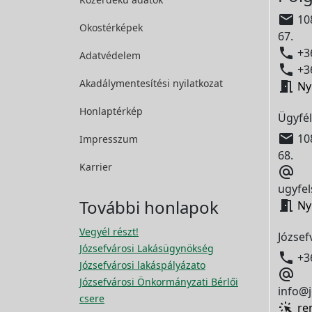

108
Okostérképek
67.

+36
Adatvédelem

+36
Akadálymentesítési
nyilatkozat

Ny
Honlaptérkép
Ügyfél

108
Impresszum
68.
Karrier

ugyfel
További honlapok

Ny
Vegyél részt!
József
Józsefvárosi Lakásügynökség

+3
Józsefvárosi lakáspályázato

Józsefvárosi Önkormányzati Bérlői
info@j
csere
re