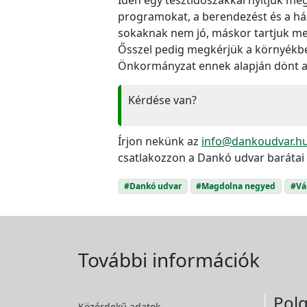
programokat, a berendezést és a ház
sokaknak nem jó, máskor tartjuk meg
Ősszel pedig megkérjük a környékbel
Önkormányzat ennek alapján dönt a 
Kérdése van?
Írjon nekünk az
info@dankoudvar.h
csatlakozzon a Dankó udvar barátai
#Dankó udvar
#Magdolna negyed
#Vá
További információk
Polg
Közérdekű adatok