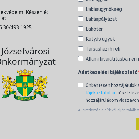
Lakásügynökség
ekvédelmi Készenléti
lat
Lakáspályázat
6 30/493-1925
Lakótér
Kutyás ügyek
Józsefvárosi
Társasházi hírek
nkormányzat
Állami kisajátításban éri
Adatkezelési tájékoztató
Önkéntesen hozzájárulok
tájékoztatóban
részleteze
hozzájárulásom visszavon
A leiratkozás a hírlevél alján találha