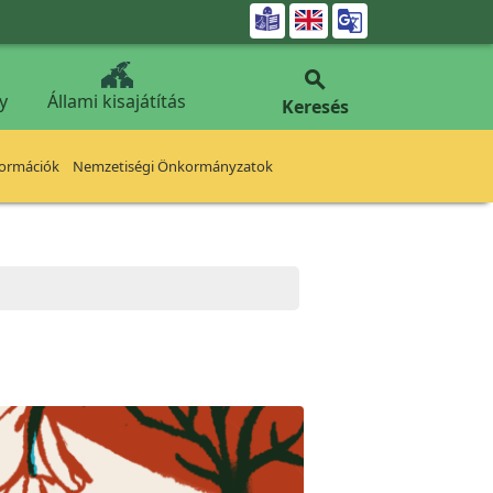


y
Állami kisajátítás
Keresés
formációk
Nemzetiségi Önkormányzatok