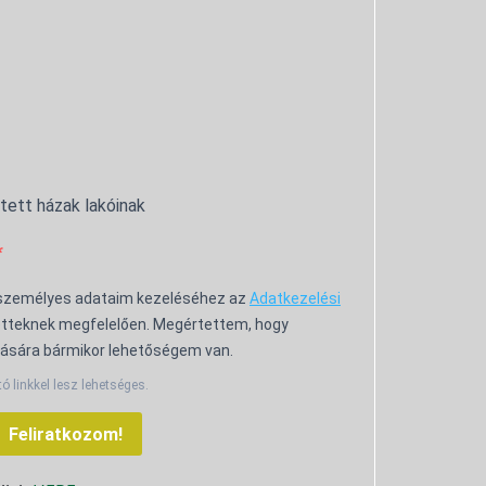
ntett házak lakóinak
 személyes adataim kezeléséhez az
Adatkezelési
tteknek megfelelően. Megértettem, hogy
ására bármikor lehetőségem van.
tó linkkel lesz lehetséges.
Feliratkozom!