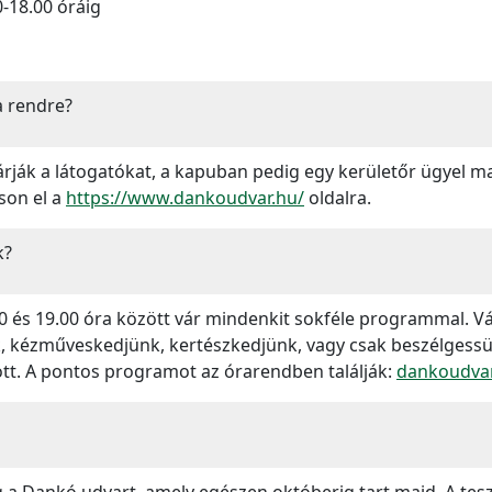
0-18.00 óráig
 a rendre?
ják a látogatókat, a kapuban pedig egy kerületőr ügyel ma
son el a
https://www.dankoudvar.hu/
oldalra.
k?
 és 19.00 óra között vár mindenkit sokféle programmal. Vá
nk, kézműveskedjünk, kertészkedjünk, vagy csak beszélges
tt. A pontos programot az órarendben találják:
dankoudva
 a Dankó udvart, amely egészen októberig tart majd. A teszt