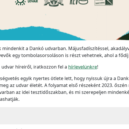
k mindenkit a Dankó udvarban. Májusfadíszítéssel, akadályv
vevők egy tombolasorsoláson is részt vehetnek, ahol a fődíj
dvar híreiről, iratkozzon fel a
hírlevelünkre
!
ltségvetés egyik nyertes ötlete lett, hogy nyissuk újra a D
meg az udvar életét. A folyamat első részeként 2023. őszén
dvarban az idei tesztidőszakban, és mi szerepeljen minden
ashatják.