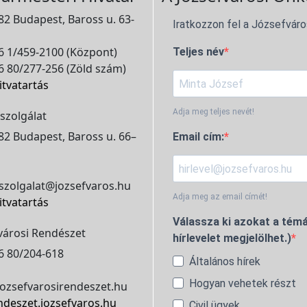
2 Budapest, Baross u. 63-
Iratkozzon fel a Józsefváro
 1/459-2100 (Központ)
Teljes név
 80/277-256 (Zöld szám)
itvatartás
Adja meg teljes nevét!
szolgálat
2 Budapest, Baross u. 66–
Email cím:
szolgalat@jozsefvaros.hu
Adja meg az email címét!
itvatartás
Válassza ki azokat a témá
városi Rendészet
hírlevelet megjelölhet.)
6 80/204-618
Általános hírek
Hogyan vehetek részt
ozsefvarosirendeszet.hu
ndeszet.jozsefvaros.hu
Civil ügyek