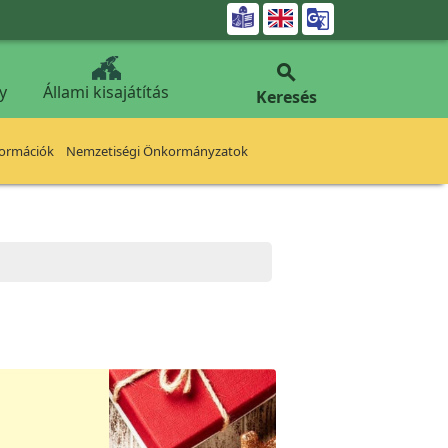


y
Állami kisajátítás
Keresés
formációk
Nemzetiségi Önkormányzatok