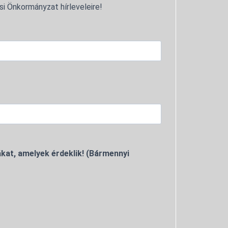
si Önkormányzat hírleveleire!
kat, amelyek érdeklik! (Bármennyi