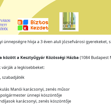
 ünnepségre hívja a 3 éven aluli józsefvárosi gyerekeket, s
ra között a Kesztyűgyár Közösségi Házba
(1084 Budapest M
várják a legkisebbeket:
, szabadjáték
Mikulás Manói karácsonyi, zenés műsor
alpolgármester ünnepi köszöntője
öndíjasok karácsonyi, zenés köszöntője