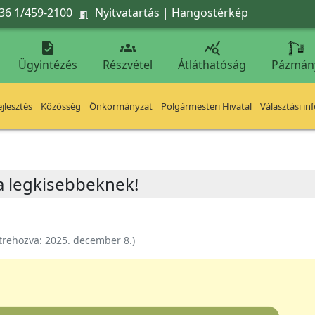
36 1/459-2100
Nyitvatartás
|
Hangostérkép




Ügyintézés
Részvétel
Átláthatóság
Pázmán
jlesztés
Közösség
Önkormányzat
Polgármesteri Hivatal
Választási in
a legkisebbeknek!
trehozva:
2025. december 8.
)