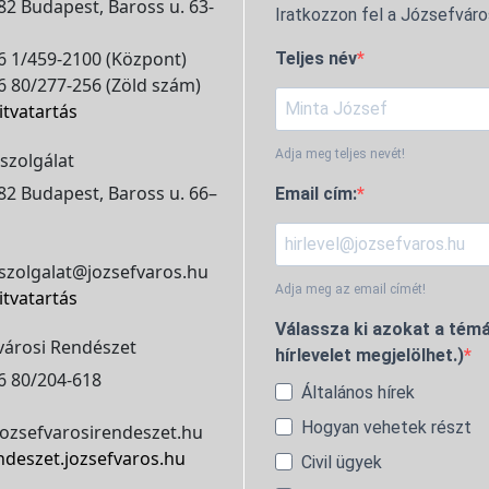
2 Budapest, Baross u. 63-
Iratkozzon fel a Józsefváro
 1/459-2100 (Központ)
Teljes név
 80/277-256 (Zöld szám)
itvatartás
Adja meg teljes nevét!
szolgálat
2 Budapest, Baross u. 66–
Email cím:
szolgalat@jozsefvaros.hu
Adja meg az email címét!
itvatartás
Válassza ki azokat a témá
városi Rendészet
hírlevelet megjelölhet.)
6 80/204-618
Általános hírek
Hogyan vehetek részt
ozsefvarosirendeszet.hu
ndeszet.jozsefvaros.hu
Civil ügyek