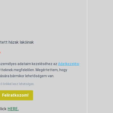
ntett házak lakóinak
 személyes adataim kezeléséhez az
Adatkezelési
tteknek megfelelően. Megértettem, hogy
ására bármikor lehetőségem van.
tó linkkel lesz lehetséges.
Feliratkozom!
click
HERE.