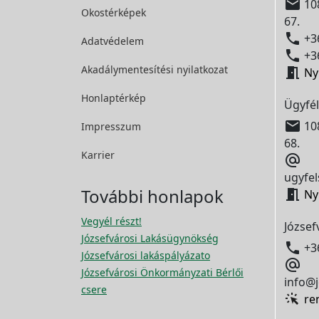

108
Okostérképek
67.

+36
Adatvédelem

+36
Akadálymentesítési
nyilatkozat

Ny
Honlaptérkép
Ügyfél

108
Impresszum
68.
Karrier

ugyfel
További honlapok

Ny
Vegyél részt!
József
Józsefvárosi Lakásügynökség

+3
Józsefvárosi lakáspályázato

Józsefvárosi Önkormányzati Bérlői
info@j
csere
re