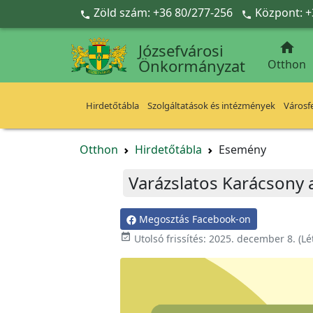
Ugrás a fő tartalomra
Zöld szám: +36 80/277-256
Központ: +



Józsefvárosi
Önkormányzat
Otthon
Hirdetőtábla
Szolgáltatások és intézmények
Városfe
Otthon
Hirdetőtábla
Esemény
Varázslatos Karácsony 
Megosztás Facebook-on

Utolsó frissítés:
2025. december 8.
(Lé