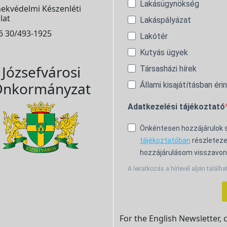
Lakásügynökség
ekvédelmi Készenléti
lat
Lakáspályázat
6 30/493-1925
Lakótér
Kutyás ügyek
Józsefvárosi
Társasházi hírek
nkormányzat
Állami kisajátításban éri
Adatkezelési tájékoztató
Önkéntesen hozzájárulok
tájékoztatóban
részleteze
hozzájárulásom visszavon
A leiratkozás a hírlevél alján találha
For the English Newsletter, 