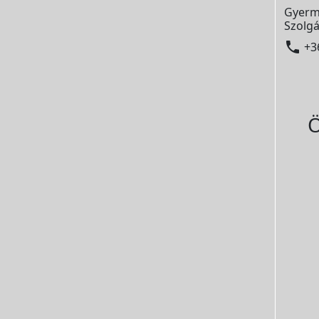
Gyerm
Szolgá

+3
Ö