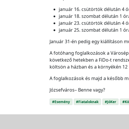
január 16. csütörtök délután 4 ó
január 18. szombat délután 1 ór
január 23. csütörtök délután 4 ó
január 25. szombat délután 1 ór
Január 31-én pedig egy kiállításon m
A fotóhang foglalkozások a Városépít
következő hetekben a FiDo-t rendsze
költsön a házban és a környékén 12 m
A foglalkozások és majd a később m
Józsefváros– Benne vagy?
#Esemény
#Fiataloknak
#JóKer
#Kö