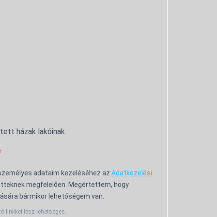
ntett házak lakóinak
 személyes adataim kezeléséhez az
Adatkezelési
tteknek megfelelően. Megértettem, hogy
ására bármikor lehetőségem van.
tó linkkel lesz lehetséges.