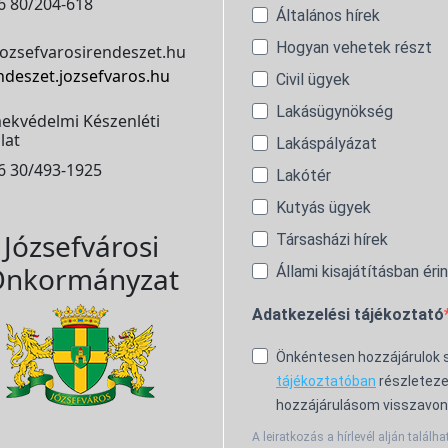
6 80/204-618
Általános hírek
Hogyan vehetek részt
ozsefvarosirendeszet.hu
ndeszet.jozsefvaros.hu
Civil ügyek
Lakásügynökség
ekvédelmi Készenléti
lat
Lakáspályázat
6 30/493-1925
Lakótér
Kutyás ügyek
Józsefvárosi
Társasházi hírek
nkormányzat
Állami kisajátításban éri
Adatkezelési tájékoztató
Önkéntesen hozzájárulok
tájékoztatóban
részleteze
hozzájárulásom visszavon
A leiratkozás a hírlevél alján találha