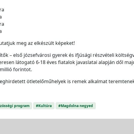
ra
a
ra
a
utatjuk meg az elkészült képeket!
ők – első józsefvárosi gyerek és ifjúsági részvételi költs
resen látogató 6-18 éves fiatalok javaslatai alapján dől ma
illió forintot.
eghirdetett ötletelőműhelyek is remek alkalmat teremtene
zösségi program
#Kultúra
#Magdolna negyed