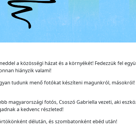
eddel a közösségi házat és a környékét! Fedezzük fel együ
onnan hiányzik valami!
gyan tudunk menő fotókat készíteni magunkról, másokról! Mi
ebb magyarországi fotós, Csoszó Gabriella vezeti, aki eszkö
agadnak a kedvenc részleted!
törtökönként délután, és szombatonként ebéd után!