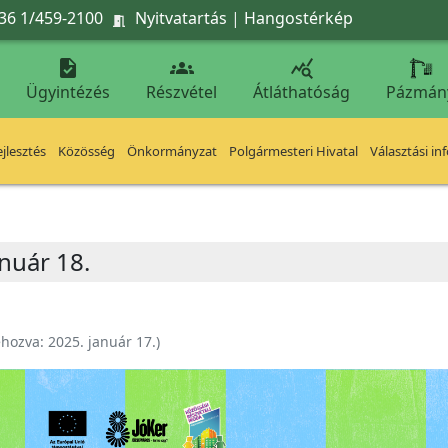
36 1/459-2100
Nyitvatartás
|
Hangostérkép




Ügyintézés
Részvétel
Átláthatóság
Pázmán
jlesztés
Közösség
Önkormányzat
Polgármesteri Hivatal
Választási in
nuár 18.
ehozva:
2025. január 17.
)