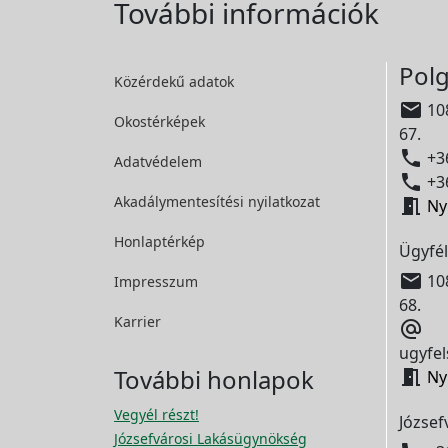
További információk
Polg
Közérdekű adatok

108
Okostérképek
67.

+36
Adatvédelem

+36
Akadálymentesítési
nyilatkozat

Ny
Honlaptérkép
Ügyfél

108
Impresszum
68.
Karrier

ugyfel
További honlapok

Ny
Vegyél részt!
József
Józsefvárosi Lakásügynökség