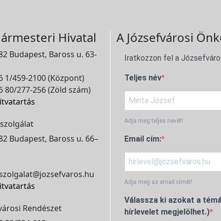
ármesteri Hivatal
A Józsefvárosi Önk
2 Budapest, Baross u. 63-
Iratkozzon fel a Józsefváro
 1/459-2100 (Központ)
Teljes név
 80/277-256 (Zöld szám)
itvatartás
Adja meg teljes nevét!
szolgálat
2 Budapest, Baross u. 66–
Email cím:
szolgalat@jozsefvaros.hu
Adja meg az email címét!
itvatartás
Válassza ki azokat a témá
városi Rendészet
hírlevelet megjelölhet.)