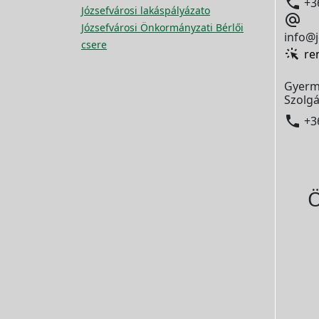

+3
Józsefvárosi lakáspályázato

Józsefvárosi Önkormányzati Bérlői
info@j
csere
re
Gyerm
Szolgá

+3
Ö