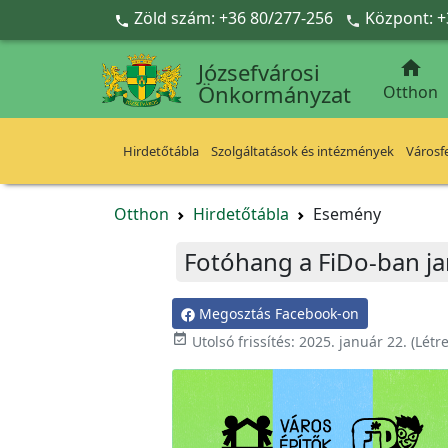
Ugrás a fő tartalomra
Zöld szám: +36 80/277-256
Központ: +



Józsefvárosi
Önkormányzat
Otthon
Hirdetőtábla
Szolgáltatások és intézmények
Városfe
Otthon
Hirdetőtábla
Esemény
Fotóhang a FiDo-ban ja
Megosztás Facebook-on

Utolsó frissítés:
2025. január 22.
(Létr