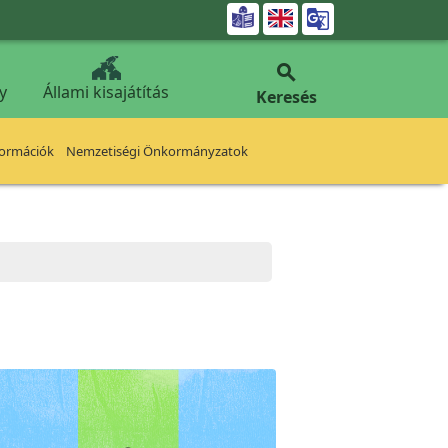


y
Állami kisajátítás
Keresés
formációk
Nemzetiségi Önkormányzatok