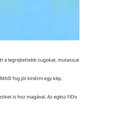
tt a legrejtettebb zugokat, mutassuk
től fog jól kinézni egy kép,
zöket is hoz magával. Az egész FiDo