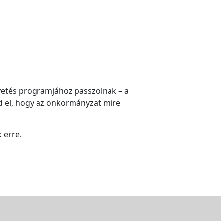
égvetés programjához passzolnak – a
jd el, hogy az önkormányzat mire
k erre.