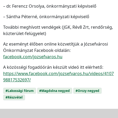
– dr. Ferencz Orsolya, önkormányzati képviselő
– Sántha Péterné, önkormányzati képviselő
További meghívott vendégek (JGK, Rév8 Zrt, rendőrség,
közterület-felügyelet)
Az eseményt élőben online közvetítjük a Józsefvárosi
Önkormányzat Facebook-oldalán:
facebook.com/jozsefvaros.hu
A közösségi fogadóórán készült videó itt elérhető:
https://www.facebook.com/jozsefvaros.hu/videos/4107
98817532697/
#Lakossági fórum
#Magdolna negyed
#Orczy negyed
#Részvétel