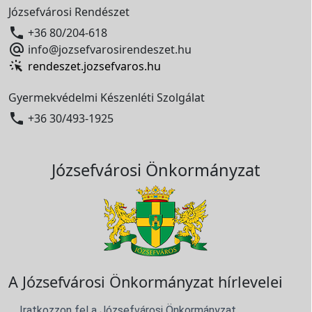
Józsefvárosi Rendészet

+36 80/204-618

info@jozsefvarosirendeszet.hu
rendeszet.jozsefvaros.hu
Gyermekvédelmi Készenléti Szolgálat

+36 30/493-1925
Józsefvárosi Önkormányzat
A Józsefvárosi Önkormányzat hírlevelei
Iratkozzon fel a Józsefvárosi Önkormányzat