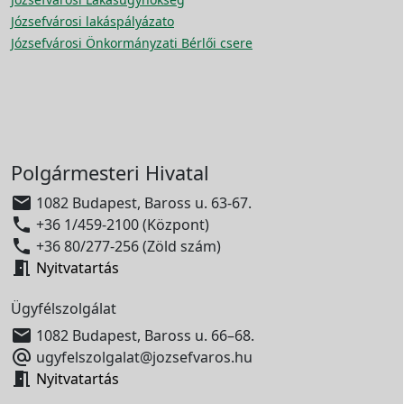
Józsefvárosi lakáspályázato
Józsefvárosi Önkormányzati Bérlői csere
Polgármesteri Hivatal

1082 Budapest, Baross u. 63-67.

+36 1/459-2100 (Központ)

+36 80/277-256 (Zöld szám)

Nyitvatartás
Ügyfélszolgálat

1082 Budapest, Baross u. 66–68.

ugyfelszolgalat@jozsefvaros.hu

Nyitvatartás