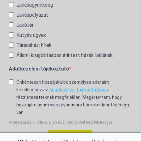
Lakásügynökség
Lakáspályázat
Lakótér
Kutyás ügyek
Társasházi hírek
Állami kisajátításban érintett házak lakóinak
Adatkezelési tájékoztató
Önkéntesen hozzájárulok személyes adataim
kezeléséhez az
Adatkezelési tájékoztatóban
részletezetteknek megfelelően. Megértettem, hogy
hozzájárulásom visszavonására bármikor lehetőségem
van.
A leiratkozás a hírlevél alján található linkkel lesz lehetséges.
Feliratkozom!