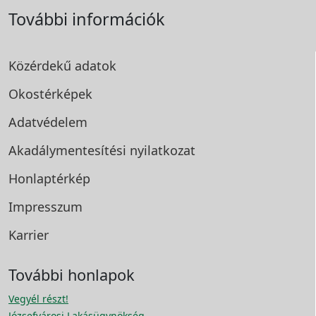
További információk
Közérdekű adatok
Okostérképek
Adatvédelem
Akadálymentesítési
nyilatkozat
Honlaptérkép
Impresszum
Karrier
További honlapok
Vegyél részt!
Józsefvárosi Lakásügynökség