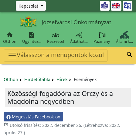
Ugrás a fő tartalomra

Kapcsolat
Józsefvárosi Önkormányzat




Otthon
Ügyintéz…
Részvétel
Átláthat…
Pázmány
Állami k…
Válasszon a menüpontok közül

Otthon
Hirdetőtábla
Hírek
Események
Közösségi fogadóóra az Orczy és a
Magdolna negyedben
Megosztás Facebook-on

Utolsó frissítés:
2022. december 26.
(Létrehozva:
2022.
április 27.
)