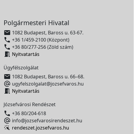
Polgármesteri Hivatal

1082 Budapest, Baross u. 63-67.

+36 1/459-2100 (Központ)

+36 80/277-256 (Zöld szám)

Nyitvatartás
Ügyfélszolgálat

1082 Budapest, Baross u. 66–68.

ugyfelszolgalat@jozsefvaros.hu

Nyitvatartás
Józsefvárosi Rendészet

+36 80/204-618

info@jozsefvarosirendeszet.hu
rendeszet.jozsefvaros.hu