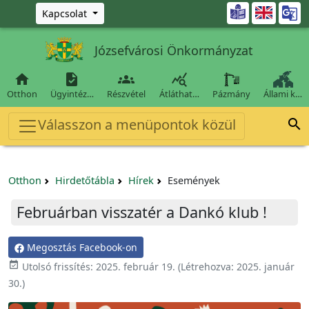
Ugrás a fő tartalomra

Kapcsolat
Józsefvárosi Önkormányzat




Otthon
Ügyintéz…
Részvétel
Átláthat…
Pázmány
Állami k…
Válasszon a menüpontok közül

Otthon
Hirdetőtábla
Hírek
Események
Februárban visszatér a Dankó klub !
Megosztás Facebook-on

Utolsó frissítés:
2025. február 19.
(Létrehozva:
2025. január
30.
)