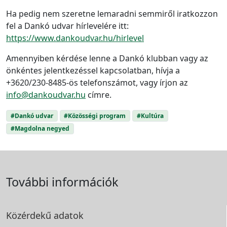
Ha pedig nem szeretne lemaradni semmiről iratkozzon
fel a Dankó udvar hírlevelére itt:
https://www.dankoudvar.hu/hirlevel
Amennyiben kérdése lenne a Dankó klubban vagy az
önkéntes jelentkezéssel kapcsolatban, hívja a
+3620/230-8485-ös telefonszámot, vagy írjon az
info@dankoudvar.hu
címre.
#Dankó udvar
#Közösségi program
#Kultúra
#Magdolna negyed
További információk
Közérdekű adatok