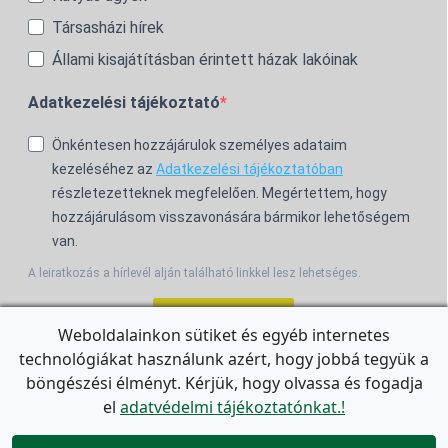
Társasházi hírek
Állami kisajátításban érintett házak lakóinak
Adatkezelési tájékoztató
Önkéntesen hozzájárulok személyes adataim
kezeléséhez az
Adatkezelési tájékoztatóban
részletezetteknek megfelelően. Megértettem, hogy
hozzájárulásom visszavonására bármikor lehetőségem
van.
A leiratkozás a hírlevél alján található linkkel lesz lehetséges.
Feliratkozom!
Weboldalainkon sütiket és egyéb internetes
technológiákat használunk azért, hogy jobbá tegyük a
For the English Newsletter, click
HERE.
böngészési élményt. Kérjük, hogy olvassa és fogadja
el
adatvédelmi tájékoztatónkat.!

