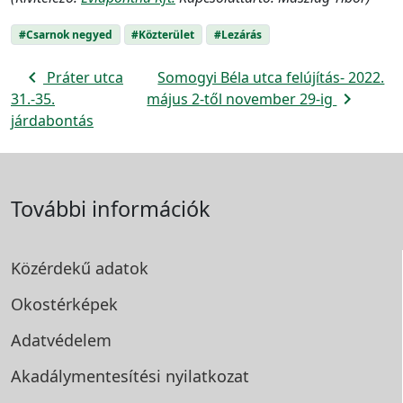
#Csarnok negyed
#Közterület
#Lezárás
navigate_before
Práter utca
Somogyi Béla utca felújítás- 2022.
navigate_next
31.-35.
május 2-től november 29-ig
járdabontás
További információk
Közérdekű adatok
Okostérképek
Adatvédelem
Akadálymentesítési
nyilatkozat