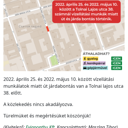
2022. április 25. és 2022. május 10. között vízellátási
munkálatok miatt út járdabontás van a Tolnai lajos utca
38. előtt.
A közlekedés nincs akadályozva.
Türelmüket és megértésüket köszönjük!
(Kivitelező:
Eviaponthu Kft.
Kapcsolattartó:
Maszlag Tibor
)