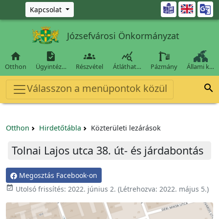
Ugrás a fő tartalomra

Kapcsolat
Józsefvárosi Önkormányzat




Otthon
Ügyintéz…
Részvétel
Átláthat…
Pázmány
Állami k…
Válasszon a menüpontok közül

Otthon
Hirdetőtábla
Közterületi lezárások
Tolnai Lajos utca 38. út- és járdabontás
Megosztás Facebook-on
event_available
Utolsó frissítés:
2022. június 2.
(Létrehozva:
2022. május 5.
)