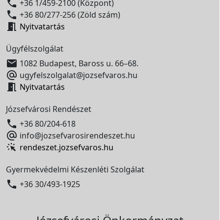

+36 1/459-2100 (Központ)

+36 80/277-256 (Zöld szám)

Nyitvatartás
Ügyfélszolgálat

1082 Budapest, Baross u. 66–68.

ugyfelszolgalat@jozsefvaros.hu

Nyitvatartás
Józsefvárosi Rendészet

+36 80/204-618

info@jozsefvarosirendeszet.hu
rendeszet.jozsefvaros.hu
Gyermekvédelmi Készenléti Szolgálat

+36 30/493-1925