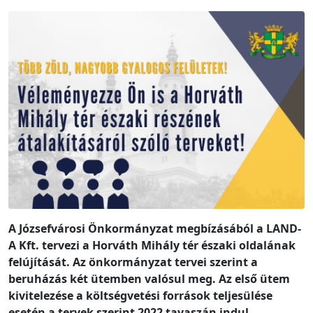
A Józsefvárosi Önkormányzat megbízásából a LAND-
A Kft. tervezi a Horváth Mihály tér északi oldalának
felújítását. Az önkormányzat tervei szerint a
beruházás két ütemben valósul meg. Az első ütem
kivitelezése a költségvetési források teljesülése
esetén a tervek szerint 2022 tavaszán indul.