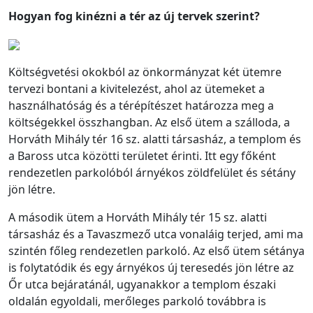
Hogyan fog kinézni a tér az új tervek szerint?
Költségvetési okokból az önkormányzat két ütemre
tervezi bontani a kivitelezést, ahol az ütemeket a
használhatóság és a térépítészet határozza meg a
költségekkel összhangban. Az első ütem a szálloda, a
Horváth Mihály tér 16 sz. alatti társasház, a templom és
a Baross utca közötti területet érinti. Itt egy főként
rendezetlen parkolóból árnyékos zöldfelület és sétány
jön létre.
A második ütem a Horváth Mihály tér 15 sz. alatti
társasház és a Tavaszmező utca vonaláig terjed, ami ma
szintén főleg rendezetlen parkoló. Az első ütem sétánya
is folytatódik és egy árnyékos új teresedés jön létre az
Őr utca bejáratánál, ugyanakkor a templom északi
oldalán egyoldali, merőleges parkoló továbbra is