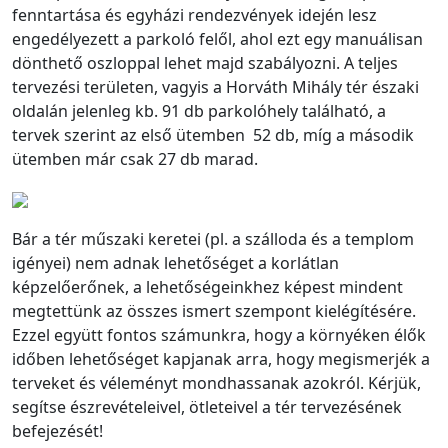
fenntartása és egyházi rendezvények idején lesz
engedélyezett a parkoló felől, ahol ezt egy manuálisan
dönthető oszloppal lehet majd szabályozni. A teljes
tervezési területen, vagyis a Horváth Mihály tér északi
oldalán jelenleg kb. 91 db parkolóhely található, a
tervek szerint az első ütemben 52 db, míg a második
ütemben már csak 27 db marad.
Bár a tér műszaki keretei (pl. a szálloda és a templom
igényei) nem adnak lehetőséget a korlátlan
képzelőerőnek, a lehetőségeinkhez képest mindent
megtettünk az összes ismert szempont kielégítésére.
Ezzel együtt fontos számunkra, hogy a környéken élők
időben lehetőséget kapjanak arra, hogy megismerjék a
terveket és véleményt mondhassanak azokról. Kérjük,
segítse észrevételeivel, ötleteivel a tér tervezésének
befejezését!