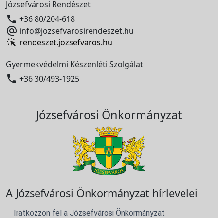
Józsefvárosi Rendészet

+36 80/204-618

info@jozsefvarosirendeszet.hu
rendeszet.jozsefvaros.hu
Gyermekvédelmi Készenléti Szolgálat

+36 30/493-1925
Józsefvárosi Önkormányzat
A Józsefvárosi Önkormányzat hírlevelei
Iratkozzon fel a Józsefvárosi Önkormányzat