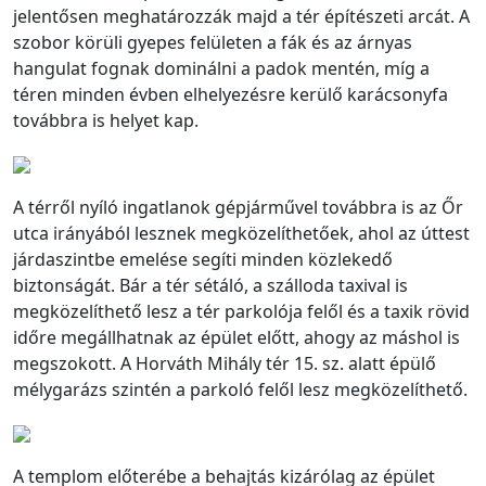
jelentősen meghatározzák majd a tér építészeti arcát. A
szobor körüli gyepes felületen a fák és az árnyas
hangulat fognak dominálni a padok mentén, míg a
téren minden évben elhelyezésre kerülő karácsonyfa
továbbra is helyet kap.
A térről nyíló ingatlanok gépjárművel továbbra is az Őr
utca irányából lesznek megközelíthetőek, ahol az úttest
járdaszintbe emelése segíti minden közlekedő
biztonságát. Bár a tér sétáló, a szálloda taxival is
megközelíthető lesz a tér parkolója felől és a taxik rövid
időre megállhatnak az épület előtt, ahogy az máshol is
megszokott. A Horváth Mihály tér 15. sz. alatt épülő
mélygarázs szintén a parkoló felől lesz megközelíthető.
A templom előterébe a behajtás kizárólag az épület