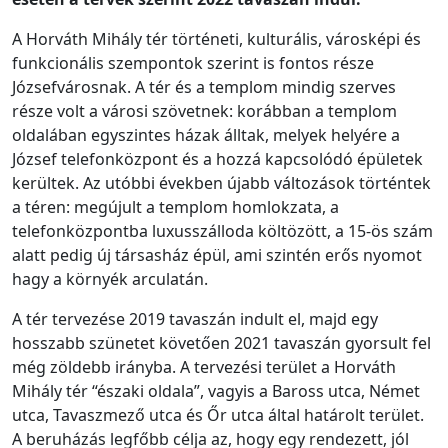
A Horváth Mihály tér történeti, kulturális, városképi és
funkcionális szempontok szerint is fontos része
Józsefvárosnak. A tér és a templom mindig szerves
része volt a városi szövetnek: korábban a templom
oldalában egyszintes házak álltak, melyek helyére a
József telefonközpont és a hozzá kapcsolódó épületek
kerültek. Az utóbbi években újabb változások történtek
a téren: megújult a templom homlokzata, a
telefonközpontba luxusszálloda költözött, a 15-ös szám
alatt pedig új társasház épül, ami szintén erős nyomot
hagy a környék arculatán.
A tér tervezése 2019 tavaszán indult el, majd egy
hosszabb szünetet követően 2021 tavaszán gyorsult fel
még zöldebb irányba. A tervezési terület a Horváth
Mihály tér “északi oldala”, vagyis a Baross utca, Német
utca, Tavaszmező utca és Őr utca által határolt terület.
A beruházás legfőbb célja az, hogy egy rendezett, jól