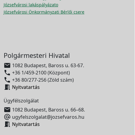
Józsefvárosi lakáspályázato
Józsefvárosi Önkormányzati Bérlői csere
Polgármesteri Hivatal

1082 Budapest, Baross u. 63-67.

+36 1/459-2100 (Központ)

+36 80/277-256 (Zöld szám)

Nyitvatartás
Ügyfélszolgálat

1082 Budapest, Baross u. 66–68.

ugyfelszolgalat@jozsefvaros.hu

Nyitvatartás