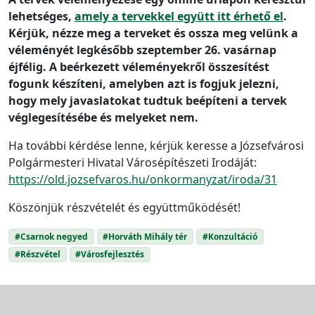
lehetséges,
amely a tervekkel együtt itt érhető el
.
Kérjük, nézze meg a terveket és ossza meg velünk a
véleményét legkésőbb szeptember 26. vasárnap
éjfélig. A beérkezett véleményekről összesítést
fogunk készíteni, amelyben azt is fogjuk jelezni,
hogy mely javaslatokat tudtuk beépíteni a tervek
véglegesítésébe és melyeket nem.
Ha további kérdése lenne, kérjük keresse a Józsefvárosi
Polgármesteri Hivatal Városépítészeti Irodáját:
https://old.jozsefvaros.hu/onkormanyzat/iroda/31
Köszönjük részvételét és együttműködését!
#Csarnok negyed
#Horváth Mihály tér
#Konzultáció
#Részvétel
#Városfejlesztés