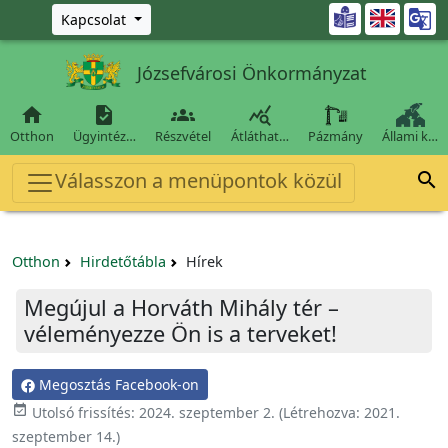
Ugrás a fő tartalomra

Kapcsolat
Józsefvárosi Önkormányzat




Otthon
Ügyintéz…
Részvétel
Átláthat…
Pázmány
Állami k…
Válasszon a menüpontok közül

Otthon
Hirdetőtábla
Hírek
Megújul a Horváth Mihály tér –
véleményezze Ön is a terveket!
Megosztás Facebook-on

Utolsó frissítés:
2024. szeptember 2.
(Létrehozva:
2021.
szeptember 14.
)