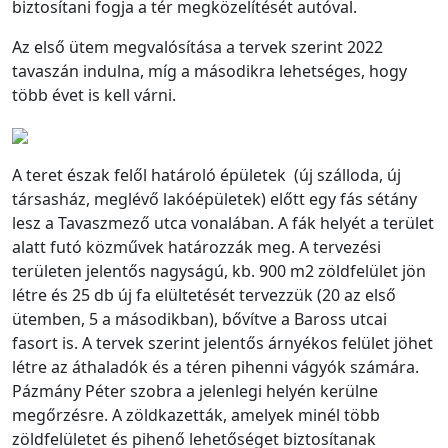
biztosítani fogja a tér megközelítését autóval.
Az első ütem megvalósítása a tervek szerint 2022
tavaszán indulna, míg a másodikra lehetséges, hogy
több évet is kell várni.
A teret észak felől határoló épületek (új szálloda, új
társasház, meglévő lakóépületek) előtt egy fás sétány
lesz a Tavaszmező utca vonalában. A fák helyét a terület
alatt futó közművek határozzák meg. A tervezési
területen jelentős nagyságú, kb. 900 m2 zöldfelület jön
létre és 25 db új fa elültetését tervezzük (20 az első
ütemben, 5 a másodikban), bővítve a Baross utcai
fasort is. A tervek szerint jelentős árnyékos felület jöhet
létre az áthaladók és a téren pihenni vágyók számára.
Pázmány Péter szobra a jelenlegi helyén kerülne
megőrzésre. A zöldkazetták, amelyek minél több
zöldfelületet és pihenő lehetőséget biztosítanak