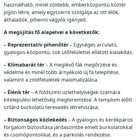
használható, minél zöldebb, emberközpontú köztér
jöjjön létre, amely egyszerre szolgálja az ott élők,
áthaladók, pihenni vágyók igényeit.
A megújítás fő alapelvei a következők:
– Reprezentatív pihenőtér
– Egységes arculatú,
gyalogos-központú, sok ülőfelülettel ellátott kialakítás.
– Klímabarát tér
– A meglévő fák megőrzése és
védelme és minél több árnyékoló új fa telepítése,
valamint a zöldfelületek maximalizálása.
– Élénk tér
– A földszinti üzlethelyiségek számára
kitelepülési lehetőség megteremtése. A templom előtt
szilárd burkolatú teresedés létrehozása.
– Biztonságos közlekedés
– A gyalogos és kerékpáros
forgalom biztosítása járdaszintbe emelt burkolatokkal
és csomópontokkal, és a parkolás rendezése.