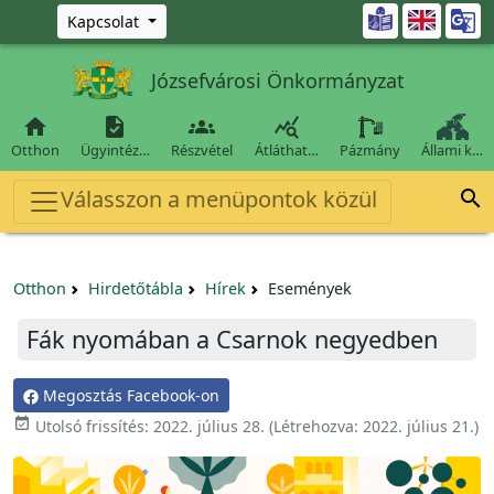
Ugrás a fő tartalomra

Kapcsolat
Józsefvárosi Önkormányzat




Otthon
Ügyintéz…
Részvétel
Átláthat…
Pázmány
Állami k…
Válasszon a menüpontok közül

Otthon
Hirdetőtábla
Hírek
Események
Fák nyomában a Csarnok negyedben
Megosztás Facebook-on

Utolsó frissítés:
2022. július 28.
(Létrehozva:
2022. július 21.
)