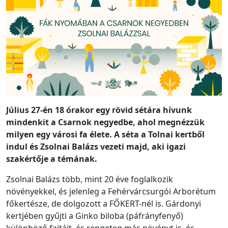
Július 27-én 18 órakor egy rövid sétára hívunk
mindenkit a Csarnok negyedbe, ahol megnézzük
milyen egy városi fa élete. A séta a Tolnai kertből
indul és Zsolnai Balázs vezeti majd, aki igazi
szakértője a témának.
Zsolnai Balázs több, mint 20 éve foglalkozik
növényekkel, és jelenleg a Fehérvárcsurgói Arborétum
főkertésze, de dolgozott a FŐKERT-nél is. Gárdonyi
kertjében gyűjti a Ginko biloba (páfrányfenyő)
különböző fajtáit, és rengeteg más növényt is, és