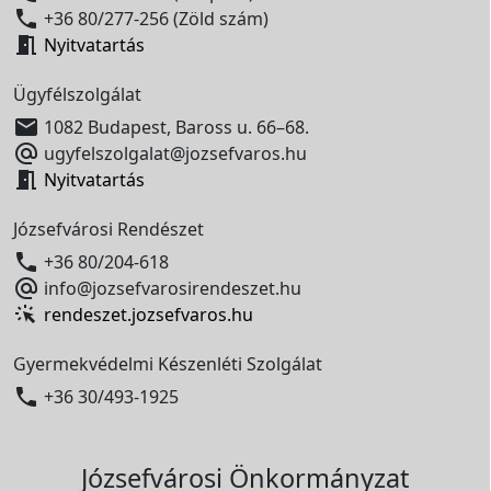

+36 80/277-256 (Zöld szám)

Nyitvatartás
Ügyfélszolgálat

1082 Budapest, Baross u. 66–68.

ugyfelszolgalat@jozsefvaros.hu

Nyitvatartás
Józsefvárosi Rendészet

+36 80/204-618

info@jozsefvarosirendeszet.hu
rendeszet.jozsefvaros.hu
Gyermekvédelmi Készenléti Szolgálat

+36 30/493-1925
Józsefvárosi Önkormányzat