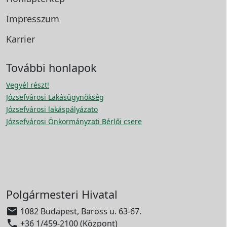
Impresszum
Karrier
További honlapok
Vegyél részt!
Józsefvárosi Lakásügynökség
Józsefvárosi lakáspályázato
Józsefvárosi Önkormányzati Bérlői csere
Polgármesteri Hivatal

1082 Budapest, Baross u. 63-67.

+36 1/459-2100 (Központ)