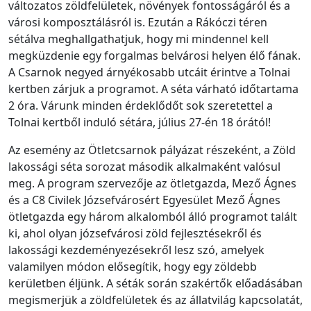
változatos zöldfelületek, növények fontosságáról és a
városi komposztálásról is. Ezután a Rákóczi téren
sétálva meghallgathatjuk, hogy mi mindennel kell
megküzdenie egy forgalmas belvárosi helyen élő fának.
A Csarnok negyed árnyékosabb utcáit érintve a Tolnai
kertben zárjuk a programot. A séta várható időtartama
2 óra. Várunk minden érdeklődőt sok szeretettel a
Tolnai kertből induló sétára, július 27-én 18 órától!
Az esemény az Ötletcsarnok pályázat részeként, a Zöld
lakossági séta sorozat második alkalmaként valósul
meg. A program szervezője az ötletgazda, Mező Ágnes
és a C8 Civilek Józsefvárosért Egyesület Mező Ágnes
ötletgazda egy három alkalomból álló programot talált
ki, ahol olyan józsefvárosi zöld fejlesztésekről és
lakossági kezdeményezésekről lesz szó, amelyek
valamilyen módon elősegítik, hogy egy zöldebb
kerületben éljünk. A séták során szakértők előadásában
megismerjük a zöldfelületek és az állatvilág kapcsolatát,