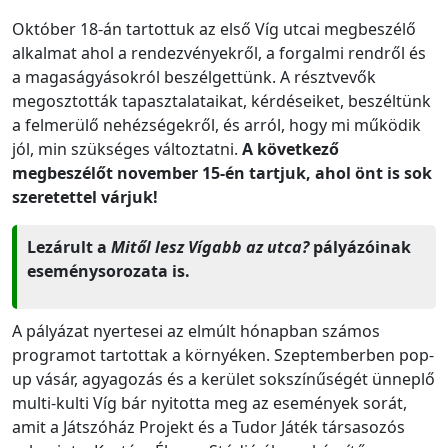
Október 18-án tartottuk az első Víg utcai megbeszélő
alkalmat ahol a rendezvényekről, a forgalmi rendről és
a magaságyásokról beszélgettünk. A résztvevők
megosztották tapasztalataikat, kérdéseiket, beszéltünk
a felmerülő nehézségekről, és arról, hogy mi működik
jól, min szükséges változtatni.
A következő
megbeszélőt november 15-én tartjuk, ahol önt is sok
szeretettel várjuk!
Lezárult a
Mitől lesz Vígabb az utca?
pályázóinak
eseménysorozata is.
A pályázat nyertesei az elmúlt hónapban számos
programot tartottak a környéken. Szeptemberben pop-
up vásár, agyagozás és a kerület sokszínűségét ünneplő
multi-kulti Víg bár nyitotta meg az események sorát,
amit a Játszóház Projekt és a Tudor Játék társasozós