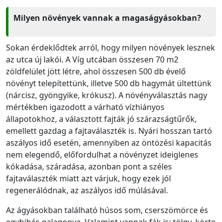
Milyen növények vannak a magaságyásokban?
Sokan érdeklődtek arról, hogy milyen növények lesznek
az utca új lakói. A Víg utcában összesen 70 m2
zöldfelület jött létre, ahol összesen 500 db évelő
növényt telepítettünk, illetve 500 db hagymát ültettünk
(nárcisz, gyöngyike, krókusz). A növényválasztás nagy
mértékben igazodott a várható vízhiányos
állapotokhoz, a választott fajták jó szárazságtűrők,
emellett gazdag a fajtaválaszték is. Nyári hosszan tartó
aszályos idő esetén, amennyiben az öntözési kapacitás
nem elegendő, előfordulhat a növényzet ideiglenes
kókadása, száradása, azonban pont a széles
fajtaválaszték miatt azt várjuk, hogy ezek jól
regenerálódnak, az aszályos idő múlásával.
Az ágyásokban található húsos som, cserszömörce és
egybibés galagonya. Valamint vannak fák is: tölgy, körte