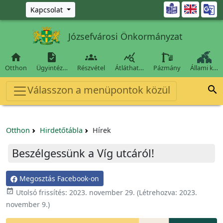
Ugrás a fő tartalomra

Kapcsolat
Józsefvárosi Önkormányzat




Otthon
Ügyintéz…
Részvétel
Átláthat…
Pázmány
Állami k…
Válasszon a menüpontok közül

Otthon
Hirdetőtábla
Hírek
Beszélgessünk a Víg utcáról!
Megosztás Facebook-on

Utolsó frissítés:
2023. november 29.
(Létrehozva:
2023.
november 9.
)