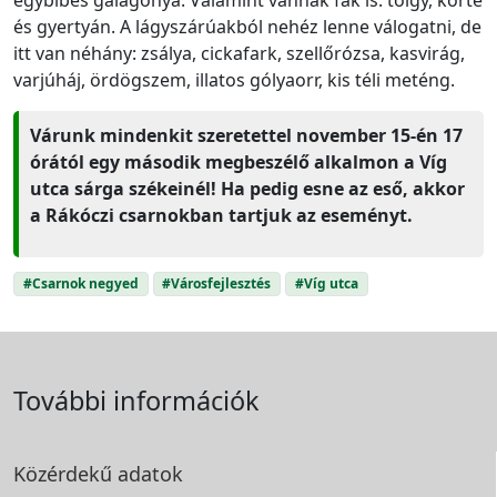
és gyertyán. A lágyszárúakból nehéz lenne válogatni, de
itt van néhány: zsálya, cickafark, szellőrózsa, kasvirág,
varjúháj, ördögszem, illatos gólyaorr, kis téli meténg.
Várunk mindenkit szeretettel november 15-én 17
órától egy második megbeszélő alkalmon a Víg
utca sárga székeinél! Ha pedig esne az eső, akkor
a Rákóczi csarnokban tartjuk az eseményt.
#Csarnok negyed
#Városfejlesztés
#Víg utca
További információk
Közérdekű adatok