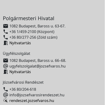
Polgármesteri Hivatal

1082 Budapest, Baross u. 63-67.

+36 1/459-2100 (Központ)

+36 80/277-256 (Zöld szám)

Nyitvatartás
Ügyfélszolgálat

1082 Budapest, Baross u. 66–68.

ugyfelszolgalat@jozsefvaros.hu

Nyitvatartás
Józsefvárosi Rendészet

+36 80/204-618

info@jozsefvarosirendeszet.hu
rendeszet.jozsefvaros.hu