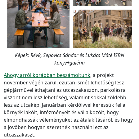
Képek: Rév8, Sepovics Sándor és Lukács Máté ISBN
könyv+galéria
Ahogy arról korábban beszámoltunk
, a projekt
november végén zárul, ezután ismét lehetőség lesz
gépjárművel áthajtani az utcaszakaszon, parkolásra
viszont nem lesz lehetőség, valamint sokkal zöldebb
lesz az utcakép. Januárban kérdőívvel keressük fel a
környék lakóit, intézményeit és vállalkozóit, hogy
elmondhassák véleményüket az átalakításáról, és hogy
a jövőben hogyan szeretnék használni ezt az
utcaszakaszt.