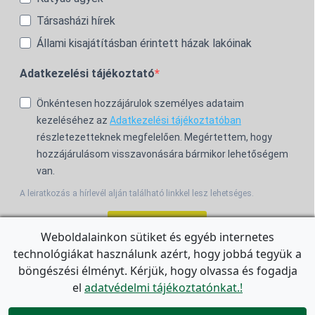
Társasházi hírek
Állami kisajátításban érintett házak lakóinak
Adatkezelési tájékoztató
Önkéntesen hozzájárulok személyes adataim
kezeléséhez az
Adatkezelési tájékoztatóban
részletezetteknek megfelelően. Megértettem, hogy
hozzájárulásom visszavonására bármikor lehetőségem
van.
A leiratkozás a hírlevél alján található linkkel lesz lehetséges.
Feliratkozom!
Weboldalainkon sütiket és egyéb internetes
technológiákat használunk azért, hogy jobbá tegyük a
For the English Newsletter, click
HERE.
böngészési élményt. Kérjük, hogy olvassa és fogadja
el
adatvédelmi tájékoztatónkat.!
