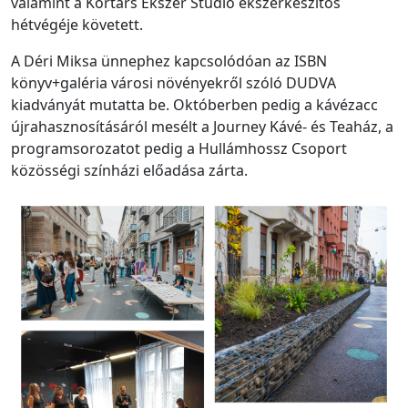
valamint a Kortárs Ékszer Stúdió ékszerkészítős
hétvégéje követett.
A Déri Miksa ünnephez kapcsolódóan az ISBN
könyv+galéria városi növényekről szóló DUDVA
kiadványát mutatta be. Októberben pedig a kávézacc
újrahasznosításáról mesélt a Journey Kávé- és Teaház, a
programsorozatot pedig a Hullámhossz Csoport
közösségi színházi előadása zárta.