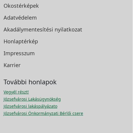
Okostérképek
Adatvédelem
Akadálymentesítési
nyilatkozat
Honlaptérkép
Impresszum
Karrier
További honlapok
Vegyél részt!
Józsefvárosi Lakásügynökség
Józsefvárosi lakáspályázato
Józsefvárosi Önkormányzati Bérlői csere