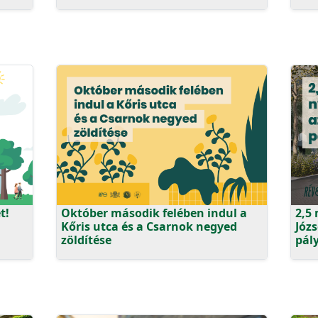
t!
Október második felében indul a
2,5 
Kőris utca és a Csarnok negyed
Józ
zöldítése
pál