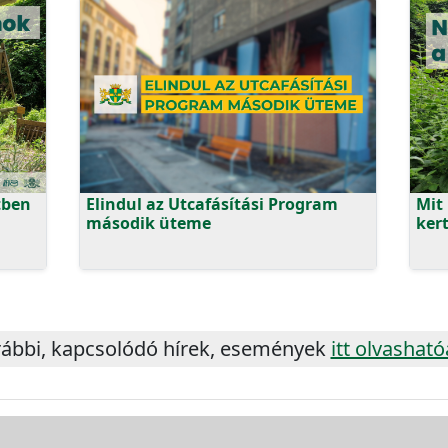
tben
Elindul az Utcafásítási Program
Mit 
második üteme
ker
ábbi, kapcsolódó hírek, események
itt olvashat