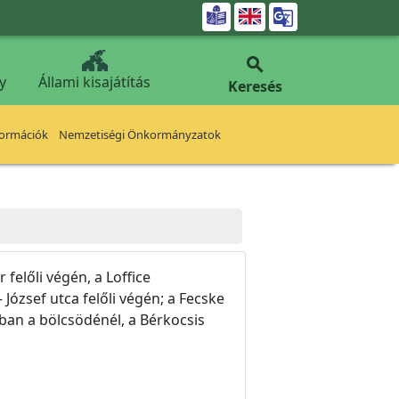


y
Állami kisajátítás
Keresés
formációk
Nemzetiségi Önkormányzatok
felőli végén, a Loffice
József utca felőli végén; a Fecske
ában a bölcsödénél, a Bérkocsis