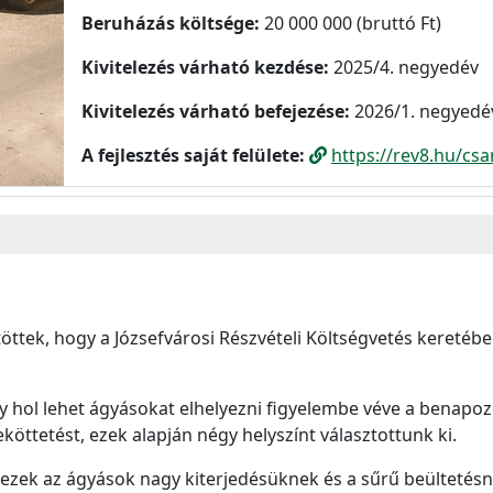
Beruházás költsége:
20 000 000 (bruttó Ft)
Kivitelezés várható kezdése:
2025/4. negyedév
Kivitelezés várható befejezése:
2026/1. negyedé
A fejlesztés saját felülete:
https://rev8.hu/csa
öttek, hogy a Józsefvárosi Részvételi Költségvetés kereté
 hol lehet ágyásokat elhelyezni figyelembe véve a benapoz
köttetést, ezek alapján négy helyszínt választottunk ki.
y ezek az ágyások nagy kiterjedésüknek és a sűrű beülteté