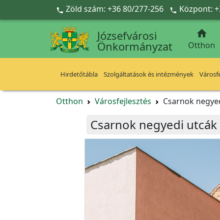
Ugrás a fő tartalomra
Zöld szám: +36 80/277-256
Központ: +



Józsefvárosi
Önkormányzat
Otthon
Hirdetőtábla
Szolgáltatások és intézmények
Városfe
Otthon
Városfejlesztés
Csarnok negyed
Csarnok negyedi utcák 