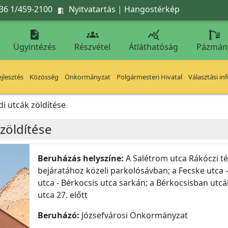
36 1/459-2100
Nyitvatartás
|
Hangostérkép




Ügyintézés
Részvétel
Átláthatóság
Pázmán
jlesztés
Közösség
Önkormányzat
Polgármesteri Hivatal
Választási in
i utcák zöldítése
zöldítése
Beruházás helyszíne:
A Salétrom utca Rákóczi tér 
bejáratához közeli parkolósávban; a Fecske utca – 
utca - Bérkocsis utca sarkán; a Bérkocsisban utc
utca 27. előtt
Beruházó:
Józsefvárosi Önkormányzat