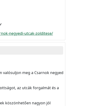
v
rnok-negyedi-utcak-zolditese/
ben valósuljon meg a Csarnok negyed
ottságot, az utcák forgalmát és a
snek köszönhetően nagyon jól