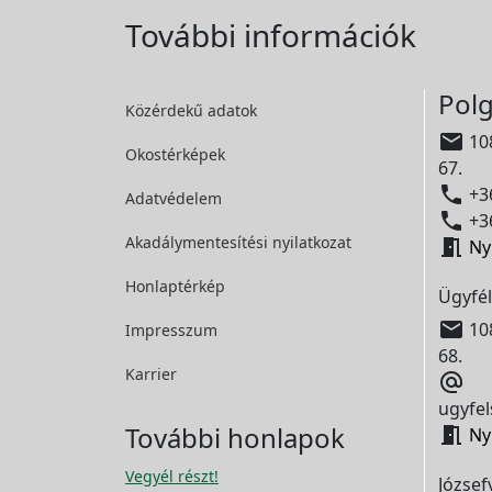
További információk
Polg
Közérdekű adatok

108
Okostérképek
67.

+36
Adatvédelem

+36
Akadálymentesítési
nyilatkozat

Ny
Honlaptérkép
Ügyfél

108
Impresszum
68.
Karrier

ugyfel
További honlapok

Ny
Vegyél részt!
József