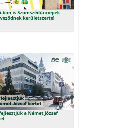
6-ban is Szomszédünnepek
rveződnek kerületszerte!
fejlesztjük a Német József
tet