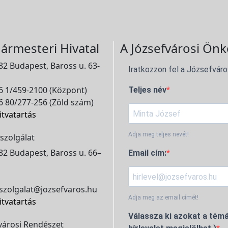
ármesteri Hivatal
A Józsefvárosi Önk
2 Budapest, Baross u. 63-
Iratkozzon fel a Józsefváro
 1/459-2100 (Központ)
Teljes név
 80/277-256 (Zöld szám)
itvatartás
Adja meg teljes nevét!
szolgálat
2 Budapest, Baross u. 66–
Email cím:
szolgalat@jozsefvaros.hu
Adja meg az email címét!
itvatartás
Válassza ki azokat a témá
városi Rendészet