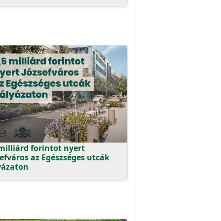
milliárd forintot nyert
sefváros az Egészséges utcák
yázaton