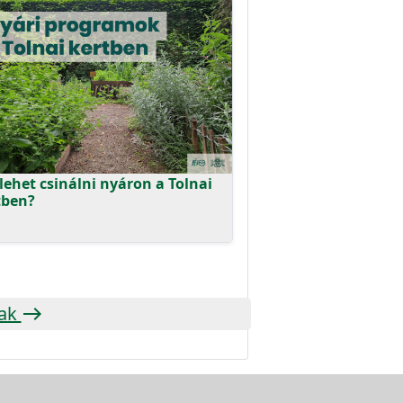
lehet csinálni nyáron a Tolnai
tben?
óak
east