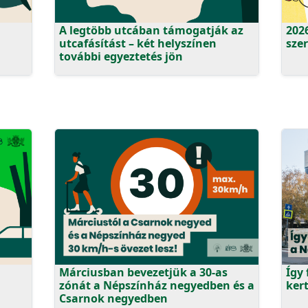
A legtöbb utcában támogatják az
202
utcafásítást – két helyszínen
sze
további egyeztetés jön
Márciusban bevezetjük a 30-as
Így 
zónát a Népszínház negyedben és a
ker
Csarnok negyedben