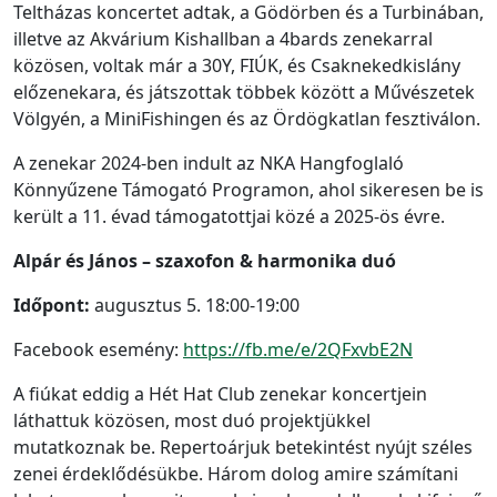
Teltházas koncertet adtak, a Gödörben és a Turbinában,
illetve az Akvárium Kishallban a 4bards zenekarral
közösen, voltak már a 30Y, FIÚK, és Csaknekedkislány
előzenekara, és játszottak többek között a Művészetek
Völgyén, a MiniFishingen és az Ördögkatlan fesztiválon.
A zenekar 2024-ben indult az NKA Hangfoglaló
Könnyűzene Támogató Programon, ahol sikeresen be is
került a 11. évad támogatottjai közé a 2025-ös évre.
Alpár és János – szaxofon & harmonika duó
Időpont:
augusztus 5. 18:00-19:00
Facebook esemény:
https://fb.me/e/2QFxvbE2N
A fiúkat eddig a Hét Hat Club zenekar koncertjein
láthattuk közösen, most duó projektjükkel
mutatkoznak be. Repertoárjuk betekintést nyújt széles
zenei érdeklődésükbe. Három dolog amire számítani