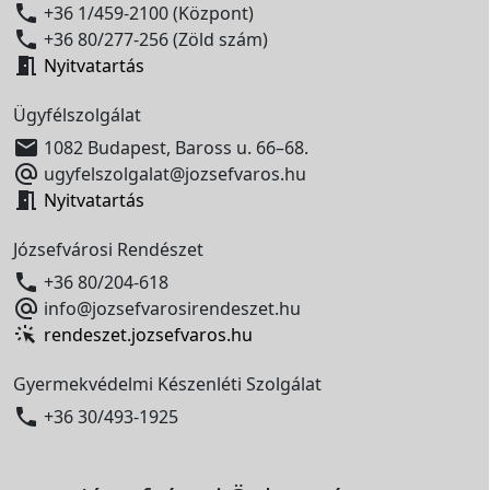

+36 1/459-2100 (Központ)

+36 80/277-256 (Zöld szám)

Nyitvatartás
Ügyfélszolgálat

1082 Budapest, Baross u. 66–68.

ugyfelszolgalat@jozsefvaros.hu

Nyitvatartás
Józsefvárosi Rendészet

+36 80/204-618

info@jozsefvarosirendeszet.hu
rendeszet.jozsefvaros.hu
Gyermekvédelmi Készenléti Szolgálat

+36 30/493-1925