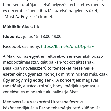
tehetségkutatóján is első helyezést értek el, és még ez
év decemberében kihozták az első nagylemezüket,
„Most Az Egyszer” címmel.
Máklikőr Akusztik
Időpont:
: július 15. 18:00-19:00
Facebook esemény:
https://fb.me/e/dnzUQpH3F
A Máklikőr az egyetlen feltörekvő zenekar akik poszt-
mezopotámiai szuvidált balkán-rockot játszanak.
Dalaikban novellaszerű történeteket mesélnek el,
esetenként ugyanazt mondják mint mindenki más, csak
úgy ahogy még eddig senki. A koncertjeik magával
ragadóak, a srácokról süt, hogy imádják egymást, a
zenélést, és mindenkit aki hallgatja őket.
Megnyerték a Veszprémi Utcazene fesztivál
közönségdíját és a Peron tehetségkutató különdíját.