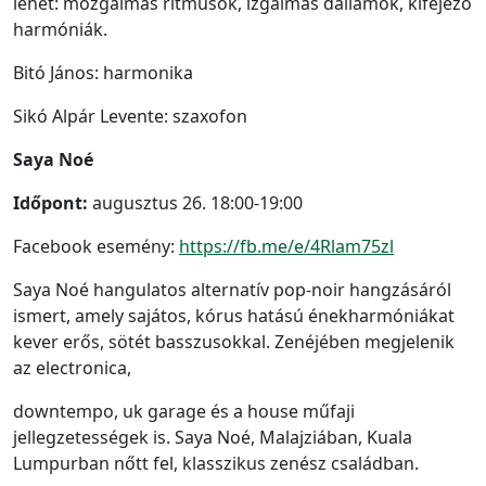
lehet: mozgalmas ritmusok, izgalmas dallamok, kifejező
harmóniák.
Bitó János: harmonika
Sikó Alpár Levente: szaxofon
Saya Noé
Időpont:
augusztus 26. 18:00-19:00
Facebook esemény:
https://fb.me/e/4Rlam75zl
Saya Noé hangulatos alternatív pop-noir hangzásáról
ismert, amely sajátos, kórus hatású énekharmóniákat
kever erős, sötét basszusokkal. Zenéjében megjelenik
az electronica,
downtempo, uk garage és a house műfaji
jellegzetességek is. Saya Noé, Malajziában, Kuala
Lumpurban nőtt fel, klasszikus zenész családban.