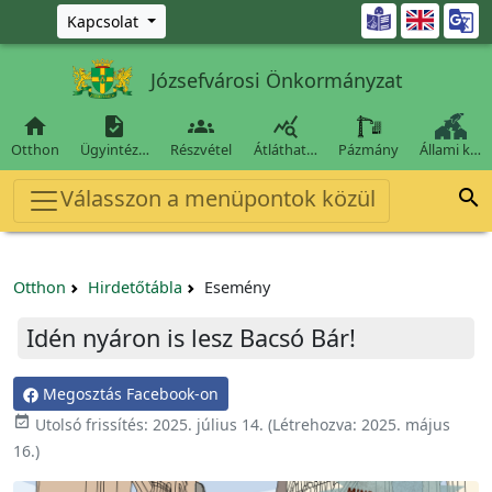
Ugrás a fő tartalomra

Kapcsolat
Józsefvárosi Önkormányzat




Otthon
Ügyintéz…
Részvétel
Átláthat…
Pázmány
Állami k…
Válasszon a menüpontok közül

Otthon
Hirdetőtábla
Esemény
Idén nyáron is lesz Bacsó Bár!
Megosztás Facebook-on

Utolsó frissítés:
2025. július 14.
(Létrehozva:
2025. május
16.
)