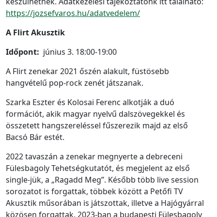
készülhetnek. Adatkezelési tájékoztatónk itt található:
https://jozsefvaros.hu/adatv
edelem/
A Flirt Akusztik
Időpont:
június 3. 18:00-19:00
A Flirt zenekar 2021 őszén alakult, füstösebb
hangvételű pop-rock zenét játszanak.
Szarka Eszter és Kolosai Ferenc alkotják a duó
formációt, akik magyar nyelvű dalszövegekkel és
összetett hangszereléssel fűszerezik majd az első
Bacsó Bár estét.
2022 tavaszán a zenekar megnyerte a debreceni
Fülesbagoly Tehetségkutatót, és megjelent az első
single-jük, a „Ragadd Meg”. Később több live session
sorozatot is forgattak, többek között a Petőfi TV
Akusztik műsorában is játszottak, illetve a Hajógyárral
közösen forgattak. 2023-ban a budapesti Fülesbagoly