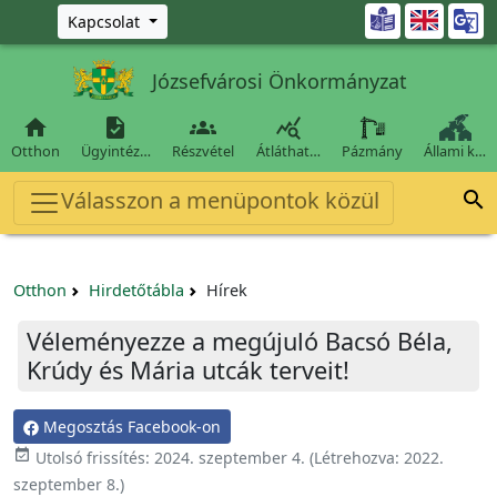
Ugrás a fő tartalomra

Kapcsolat
Józsefvárosi Önkormányzat




Otthon
Ügyintéz…
Részvétel
Átláthat…
Pázmány
Állami k…
Válasszon a menüpontok közül

Otthon
Hirdetőtábla
Hírek
Véleményezze a megújuló Bacsó Béla,
Krúdy és Mária utcák terveit!
Megosztás Facebook-on

Utolsó frissítés:
2024. szeptember 4.
(Létrehozva:
2022.
szeptember 8.
)