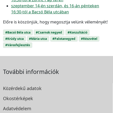
szeptember 14-én szerdán, és 16-án pénteken
16:30-tól a Bacsó Béla utcában
Előre is köszönjük, hogy megosztja velünk véleményét!
#Bacsó Béla utca
#Csarnok negyed
#Konzultáció
#Krúdy utca
#Mária utca
#Palotanegyed
#Részvétel
#Városfejlesztés
További információk
Közérdekű adatok
Okostérképek
Adatvédelem