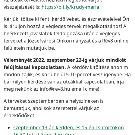
visszajelzését is:
https://bit.ly/krudy-maria
Kérjük, töltse ki fenti kérdőíveket, és észrevételeivel Ön
is járuljon hozzá a végleges tervek megalkotásához! A
beérkezett javaslatok feldolgozása után a végleges
terveket a Józsefvárosi Önkormányzat és a Rév8 online
felületein mutatjuk be.
Véleményét 2022. szeptember 22-ig várjuk mindkét
felújítással kapcsolatban.
A kérdőív kitöltése anonim
módon zajlik, és körülbelül 5-10 percet vesz igénybe. Ha
bármilyen kérdése van az utcákkal kapcsolatban, írja
meg nekünk az info@rev8.hu email címre!
A terveket szeptemberben a helyszíneken is
bemutatjuk, ahol sok szeretettel várjuk az
érdeklődőket:
szeptember 13-án kedden, és 15-én csütörtökön
16:30-tól a Lőrinc Pap téren