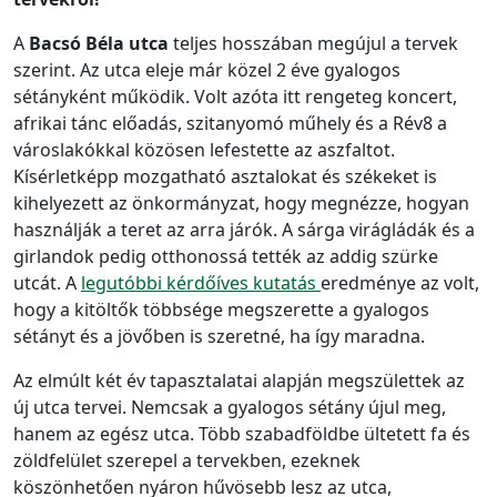
A
Bacsó Béla utca
teljes hosszában megújul a tervek
szerint. Az utca eleje már közel 2 éve gyalogos
sétányként működik. Volt azóta itt rengeteg koncert,
afrikai tánc előadás, szitanyomó műhely és a Rév8 a
városlakókkal közösen lefestette az aszfaltot.
Kísérletképp mozgatható asztalokat és székeket is
kihelyezett az önkormányzat, hogy megnézze, hogyan
használják a teret az arra járók. A sárga virágládák és a
girlandok pedig otthonossá tették az addig szürke
utcát. A
legutóbbi kérdőíves kutatás
eredménye az volt,
hogy a kitöltők többsége megszerette a gyalogos
sétányt és a jövőben is szeretné, ha így maradna.
Az elmúlt két év tapasztalatai alapján megszülettek az
új utca tervei. Nemcsak a gyalogos sétány újul meg,
hanem az egész utca. Több szabadföldbe ültetett fa és
zöldfelület szerepel a tervekben, ezeknek
köszönhetően nyáron hűvösebb lesz az utca,