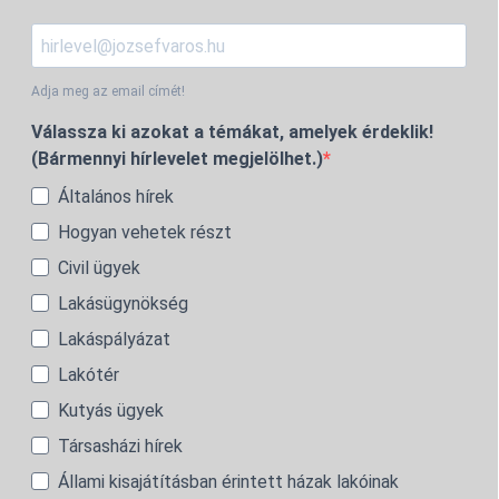
Adja meg az email címét!
Válassza ki azokat a témákat, amelyek érdeklik!
(Bármennyi hírlevelet megjelölhet.)
Általános hírek
Hogyan vehetek részt
Civil ügyek
Lakásügynökség
Lakáspályázat
Lakótér
Kutyás ügyek
Társasházi hírek
Állami kisajátításban érintett házak lakóinak