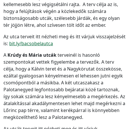
kellemesebb lesz végigsétálni rajta. A terv célja az is,
hogy a felújítások végén a közlekedők számára
biztonságosabb utcák, szélesebb járdák, és egy olyan
tér jöjjön létre, ahol szívesen tölt időt az ember.
Az utca terveit itt nézheti meg és itt várjuk visszajelzését
is:
bit.ly/bacsobelautca
A
Krúdy és Mária utcák
terveinél is hasonló
szempontokat vettek figyelembe a tervezők. A terv
célja, hogy a Kálvin teret és a Nagykörutat összekösse,
ezáltal gyalogosan kényelmesen el lehessen jutni egyik
csomópontból a másikba. A két utcaszakasz a
Palotanegyed legfontosabb bejáratai közé tartoznak,
így sokak számára lesz kényelmesebb a megérkezés. Az
átalakítással akadálymentesen lehet majd megérkezni a
Lőrinc pap térre, valamint kerékpárral is könnyebben
megközelíthető lesz a Palotanegyed.
Az utcák terveit itt nézheti meg és itt várjuk