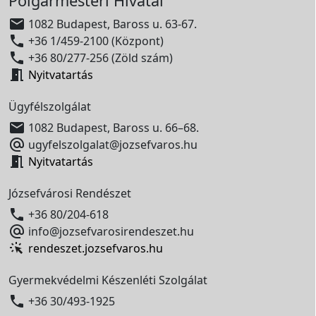
Polgármesteri Hivatal

1082 Budapest, Baross u. 63-67.

+36 1/459-2100 (Központ)

+36 80/277-256 (Zöld szám)

Nyitvatartás
Ügyfélszolgálat

1082 Budapest, Baross u. 66–68.

ugyfelszolgalat@jozsefvaros.hu

Nyitvatartás
Józsefvárosi Rendészet

+36 80/204-618

info@jozsefvarosirendeszet.hu
rendeszet.jozsefvaros.hu
Gyermekvédelmi Készenléti Szolgálat

+36 30/493-1925