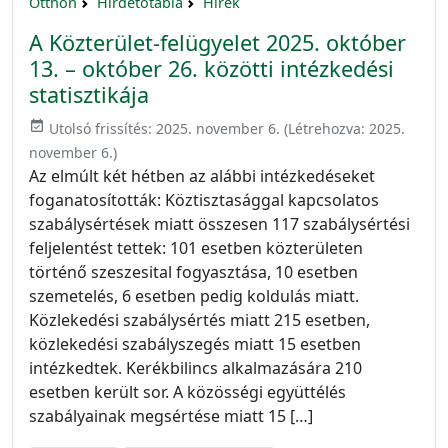
Otthon
Hirdetőtábla
Hírek
A Közterület-felügyelet 2025. október
13. – október 26. közötti intézkedési
statisztikája
event_available
Utolsó frissítés:
2025. november 6.
(Létrehozva:
2025.
november 6.
)
Az elmúlt két hétben az alábbi intézkedéseket
foganatosították: Köztisztasággal kapcsolatos
szabálysértések miatt összesen 117 szabálysértési
feljelentést tettek: 101 esetben közterületen
történő szeszesital fogyasztása, 10 esetben
szemetelés, 6 esetben pedig koldulás miatt.
Közlekedési szabálysértés miatt 215 esetben,
közlekedési szabályszegés miatt 15 esetben
intézkedtek. Kerékbilincs alkalmazására 210
esetben került sor. A közösségi együttélés
szabályainak megsértése miatt 15 […]