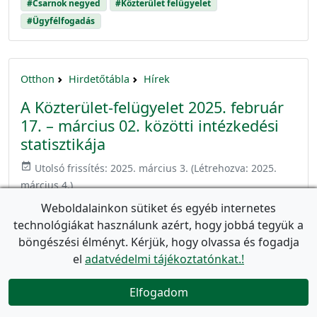
#Csarnok negyed
#Közterület felügyelet
#Ügyfélfogadás
Otthon
Hirdetőtábla
Hírek
A Közterület-felügyelet 2025. február
17. – március 02. közötti intézkedési
statisztikája
event_available
Utolsó frissítés:
2025. március 3.
(Létrehozva:
2025.
március 4.
)
Az elmúlt két hétben az alábbi intézkedéseket
Weboldalainkon sütiket és egyéb internetes
foganatosították: Köztisztasággal kapcsolatos
technológiákat használunk azért, hogy jobbá tegyük a
szabálysértések miatt összesen 18 szabálysértési
böngészési élményt. Kérjük, hogy olvassa és fogadja
feljelentést tettek: 15 esetben közterületen történő
el
adatvédelmi tájékoztatónkat.!
szeszesital fogyasztása, 3 esetben szemetelés
miatt. Közlekedési szabálysértés miatt 148 esetben,
Elfogadom

közlekedési szabályszegés miatt 5 esetben