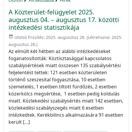
Otthon
Hirdetőtábla
Hírek
A Közterület-felügyelet 2025.
augusztus 04. – augusztus 17. közötti
intézkedési statisztikája
event_available
Utolsó frissítés:
2025. augusztus 28.
(Létrehozva:
2025.
augusztus 28.
)
Az elmúlt két hétben az alábbi intézkedéseket
foganatosították: Köztisztasággal kapcsolatos
szabálysértések miatt összesen 135 szabálysértési
feljelentést tettek: 121 esetben közterületen
történő szeszesital fogyasztása, 10 esetben
szemetelés, 1 esetben tiltott fürdőzés, 2 esetben
közerkölcs megsértése, 1 esetben pedig koldulás
miatt. Közlekedési szabálysértés miatt 142 esetben,
közlekedési szabályszegés miatt 6 esetben
intézkedtek. Kerékbilincs alkalmazására 91 esetben
került […]