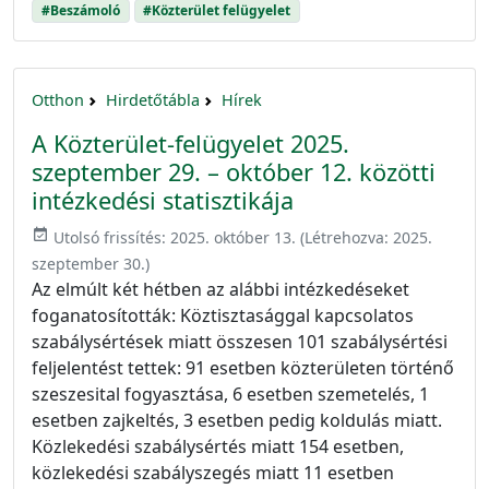
#Beszámoló
#Közterület felügyelet
Otthon
Hirdetőtábla
Hírek
A Közterület-felügyelet 2025.
szeptember 29. – október 12. közötti
intézkedési statisztikája
event_available
Utolsó frissítés:
2025. október 13.
(Létrehozva:
2025.
szeptember 30.
)
Az elmúlt két hétben az alábbi intézkedéseket
foganatosították: Köztisztasággal kapcsolatos
szabálysértések miatt összesen 101 szabálysértési
feljelentést tettek: 91 esetben közterületen történő
szeszesital fogyasztása, 6 esetben szemetelés, 1
esetben zajkeltés, 3 esetben pedig koldulás miatt.
Közlekedési szabálysértés miatt 154 esetben,
közlekedési szabályszegés miatt 11 esetben