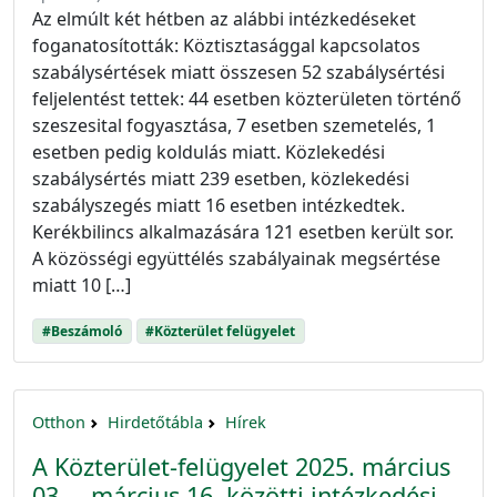
Az elmúlt két hétben az alábbi intézkedéseket
foganatosították: Köztisztasággal kapcsolatos
szabálysértések miatt összesen 52 szabálysértési
feljelentést tettek: 44 esetben közterületen történő
szeszesital fogyasztása, 7 esetben szemetelés, 1
esetben pedig koldulás miatt. Közlekedési
szabálysértés miatt 239 esetben, közlekedési
szabályszegés miatt 16 esetben intézkedtek.
Kerékbilincs alkalmazására 121 esetben került sor.
A közösségi együttélés szabályainak megsértése
miatt 10 […]
#Beszámoló
#Közterület felügyelet
Otthon
Hirdetőtábla
Hírek
A Közterület-felügyelet 2025. március
03. – március 16. közötti intézkedési