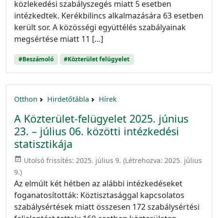
közlekedési szabályszegés miatt 5 esetben
intézkedtek. Kerékbilincs alkalmazására 63 esetben
került sor. A közösségi együttélés szabályainak
megsértése miatt 11 […]
#Beszámoló
#Közterület felügyelet
Otthon
Hirdetőtábla
Hírek
A Közterület-felügyelet 2025. június
23. – július 06. közötti intézkedési
statisztikája
event_available
Utolsó frissítés:
2025. július 9.
(Létrehozva:
2025. július
9.
)
Az elmúlt két hétben az alábbi intézkedéseket
foganatosították: Köztisztasággal kapcsolatos
szabálysértések miatt összesen 172 szabálysértési