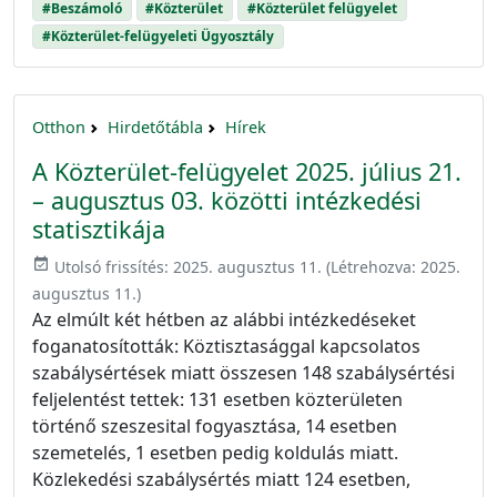
#Beszámoló
#Közterület
#Közterület felügyelet
#Közterület-felügyeleti Ügyosztály
Otthon
Hirdetőtábla
Hírek
A Közterület-felügyelet 2025. július 21.
– augusztus 03. közötti intézkedési
statisztikája
event_available
Utolsó frissítés:
2025. augusztus 11.
(Létrehozva:
2025.
augusztus 11.
)
Az elmúlt két hétben az alábbi intézkedéseket
foganatosították: Köztisztasággal kapcsolatos
szabálysértések miatt összesen 148 szabálysértési
feljelentést tettek: 131 esetben közterületen
történő szeszesital fogyasztása, 14 esetben
szemetelés, 1 esetben pedig koldulás miatt.
Közlekedési szabálysértés miatt 124 esetben,