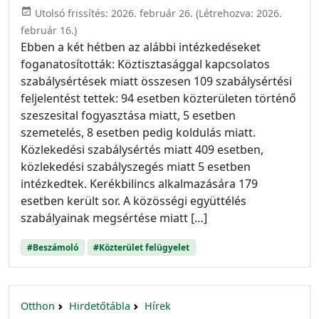
event_available
Utolsó frissítés:
2026. február 26.
(Létrehozva:
2026.
február 16.
)
Ebben a két hétben az alábbi intézkedéseket
foganatosították: Köztisztasággal kapcsolatos
szabálysértések miatt összesen 109 szabálysértési
feljelentést tettek: 94 esetben közterületen történő
szeszesital fogyasztása miatt, 5 esetben
szemetelés, 8 esetben pedig koldulás miatt.
Közlekedési szabálysértés miatt 409 esetben,
közlekedési szabályszegés miatt 5 esetben
intézkedtek. Kerékbilincs alkalmazására 179
esetben került sor. A közösségi együttélés
szabályainak megsértése miatt […]
#Beszámoló
#Közterület felügyelet
Otthon
Hirdetőtábla
Hírek