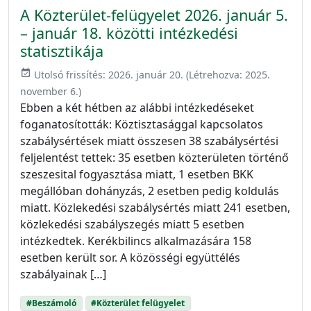
A Közterület-felügyelet 2026. január 5.
– január 18. közötti intézkedési
statisztikája
event_available
Utolsó frissítés:
2026. január 20.
(Létrehozva:
2025.
november 6.
)
Ebben a két hétben az alábbi intézkedéseket
foganatosították: Köztisztasággal kapcsolatos
szabálysértések miatt összesen 38 szabálysértési
feljelentést tettek: 35 esetben közterületen történő
szeszesital fogyasztása miatt, 1 esetben BKK
megállóban dohányzás, 2 esetben pedig koldulás
miatt. Közlekedési szabálysértés miatt 241 esetben,
közlekedési szabályszegés miatt 5 esetben
intézkedtek. Kerékbilincs alkalmazására 158
esetben került sor. A közösségi együttélés
szabályainak […]
#Beszámoló
#Közterület felügyelet