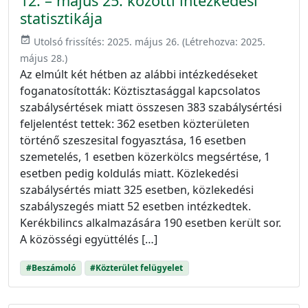
12. – május 25. közötti intézkedési
statisztikája
event_available
Utolsó frissítés:
2025. május 26.
(Létrehozva:
2025.
május 28.
)
Az elmúlt két hétben az alábbi intézkedéseket
foganatosították: Köztisztasággal kapcsolatos
szabálysértések miatt összesen 383 szabálysértési
feljelentést tettek: 362 esetben közterületen
történő szeszesital fogyasztása, 16 esetben
szemetelés, 1 esetben közerkölcs megsértése, 1
esetben pedig koldulás miatt. Közlekedési
szabálysértés miatt 325 esetben, közlekedési
szabályszegés miatt 52 esetben intézkedtek.
Kerékbilincs alkalmazására 190 esetben került sor.
A közösségi együttélés […]
#Beszámoló
#Közterület felügyelet