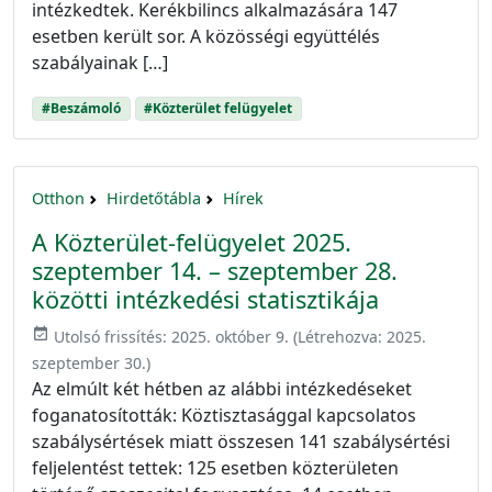
intézkedtek. Kerékbilincs alkalmazására 147
esetben került sor. A közösségi együttélés
szabályainak […]
#Beszámoló
#Közterület felügyelet
Otthon
Hirdetőtábla
Hírek
A Közterület-felügyelet 2025.
szeptember 14. – szeptember 28.
közötti intézkedési statisztikája
event_available
Utolsó frissítés:
2025. október 9.
(Létrehozva:
2025.
szeptember 30.
)
Az elmúlt két hétben az alábbi intézkedéseket
foganatosították: Köztisztasággal kapcsolatos
szabálysértések miatt összesen 141 szabálysértési
feljelentést tettek: 125 esetben közterületen