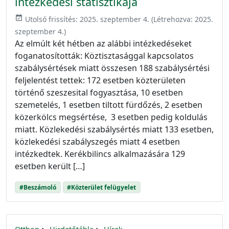
intézkedési statisztikája
event_available
Utolsó frissítés:
2025. szeptember 4.
(Létrehozva:
2025.
szeptember 4.
)
Az elmúlt két hétben az alábbi intézkedéseket
foganatosították: Köztisztasággal kapcsolatos
szabálysértések miatt összesen 188 szabálysértési
feljelentést tettek: 172 esetben közterületen
történő szeszesital fogyasztása, 10 esetben
szemetelés, 1 esetben tiltott fürdőzés, 2 esetben
közerkölcs megsértése, 3 esetben pedig koldulás
miatt. Közlekedési szabálysértés miatt 133 esetben,
közlekedési szabályszegés miatt 4 esetben
intézkedtek. Kerékbilincs alkalmazására 129
esetben került […]
#Beszámoló
#Közterület felügyelet