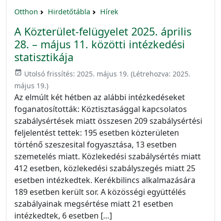
Otthon
Hirdetőtábla
Hírek
A Közterület-felügyelet 2025. április
28. – május 11. közötti intézkedési
statisztikája
event_available
Utolsó frissítés:
2025. május 19.
(Létrehozva:
2025.
május 19.
)
Az elmúlt két hétben az alábbi intézkedéseket
foganatosították: Köztisztasággal kapcsolatos
szabálysértések miatt összesen 209 szabálysértési
feljelentést tettek: 195 esetben közterületen
történő szeszesital fogyasztása, 13 esetben
szemetelés miatt. Közlekedési szabálysértés miatt
412 esetben, közlekedési szabályszegés miatt 25
esetben intézkedtek. Kerékbilincs alkalmazására
189 esetben került sor. A közösségi együttélés
szabályainak megsértése miatt 21 esetben
intézkedtek, 6 esetben […]