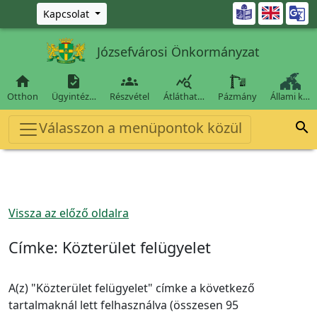
Ugrás a fő tartalomra

Kapcsolat
Józsefvárosi Önkormányzat




Otthon
Ügyintéz…
Részvétel
Átláthat…
Pázmány
Állami k…
Válasszon a menüpontok közül

Vissza az előző oldalra
Címke:
Közterület felügyelet
A(z) "Közterület felügyelet" címke a következő
tartalmaknál lett felhasználva (összesen 95