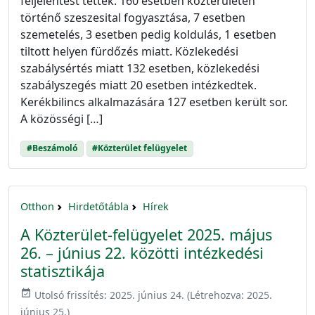
feljelentést tettek: 160 esetben közterületen
történő szeszesital fogyasztása, 7 esetben
szemetelés, 3 esetben pedig koldulás, 1 esetben
tiltott helyen fürdőzés miatt. Közlekedési
szabálysértés miatt 132 esetben, közlekedési
szabályszegés miatt 20 esetben intézkedtek.
Kerékbilincs alkalmazására 127 esetben került sor.
A közösségi […]
#Beszámoló
#Közterület felügyelet
Otthon
Hirdetőtábla
Hírek
A Közterület-felügyelet 2025. május
26. – június 22. közötti intézkedési
statisztikája
event_available
Utolsó frissítés:
2025. június 24.
(Létrehozva:
2025.
június 25.
)