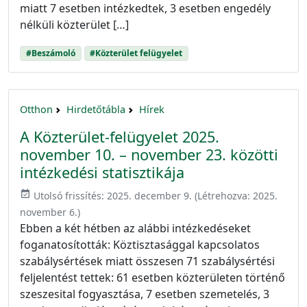
miatt 7 esetben intézkedtek, 3 esetben engedély
nélküli közterület […]
#Beszámoló
#Közterület felügyelet
Otthon
Hirdetőtábla
Hírek
A Közterület-felügyelet 2025.
november 10. – november 23. közötti
intézkedési statisztikája
event_available
Utolsó frissítés:
2025. december 9.
(Létrehozva:
2025.
november 6.
)
Ebben a két hétben az alábbi intézkedéseket
foganatosították: Köztisztasággal kapcsolatos
szabálysértések miatt összesen 71 szabálysértési
feljelentést tettek: 61 esetben közterületen történő
szeszesital fogyasztása, 7 esetben szemetelés, 3