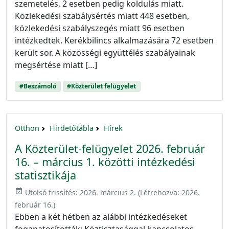
szemetelés, 2 esetben pedig koldulás miatt.
Közlekedési szabálysértés miatt 448 esetben,
közlekedési szabályszegés miatt 96 esetben
intézkedtek. Kerékbilincs alkalmazására 72 esetben
került sor. A közösségi együttélés szabályainak
megsértése miatt […]
#Beszámoló
#Közterület felügyelet
Otthon
Hirdetőtábla
Hírek
A Közterület-felügyelet 2026. február
16. – március 1. közötti intézkedési
statisztikája
event_available
Utolsó frissítés:
2026. március 2.
(Létrehozva:
2026.
február 16.
)
Ebben a két hétben az alábbi intézkedéseket