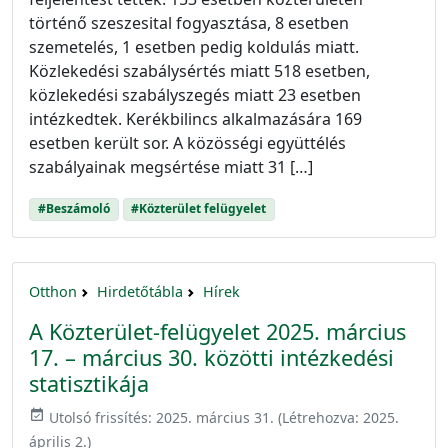
történő szeszesital fogyasztása, 8 esetben
szemetelés, 1 esetben pedig koldulás miatt.
Közlekedési szabálysértés miatt 518 esetben,
közlekedési szabályszegés miatt 23 esetben
intézkedtek. Kerékbilincs alkalmazására 169
esetben került sor. A közösségi együttélés
szabályainak megsértése miatt 31 […]
#Beszámoló
#Közterület felügyelet
Otthon
Hirdetőtábla
Hírek
A Közterület-felügyelet 2025. március
17. – március 30. közötti intézkedési
statisztikája
event_available
Utolsó frissítés:
2025. március 31.
(Létrehozva:
2025.
április 2.
)