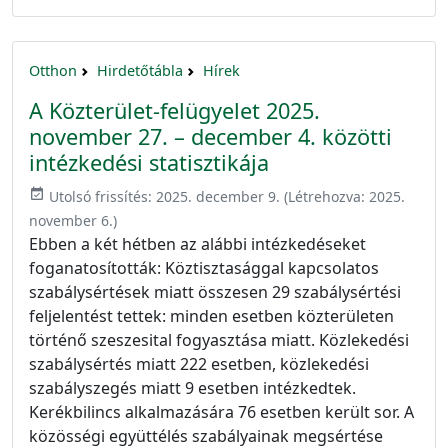
Otthon
Hirdetőtábla
Hírek
A Közterület-felügyelet 2025.
november 27. – december 4. közötti
intézkedési statisztikája
event_available
Utolsó frissítés:
2025. december 9.
(Létrehozva:
2025.
november 6.
)
Ebben a két hétben az alábbi intézkedéseket
foganatosították: Köztisztasággal kapcsolatos
szabálysértések miatt összesen 29 szabálysértési
feljelentést tettek: minden esetben közterületen
történő szeszesital fogyasztása miatt. Közlekedési
szabálysértés miatt 222 esetben, közlekedési
szabályszegés miatt 9 esetben intézkedtek.
Kerékbilincs alkalmazására 76 esetben került sor. A
közösségi együttélés szabályainak megsértése