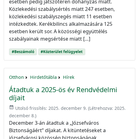
esetben pedig játszótéren dohányzás miatt.
Közlekedési szabálysértés miatt 247 esetben,
közlekedési szabályszegés miatt 11 esetben
intézkedtek. Kerékbilincs alkalmazására 125
esetben került sor. A közösségi együttélés
szabályainak megsértése miatt […]
#Beszámoló
#Közterület felügyelet
Otthon
Hirdetőtábla
Hírek
Átadtuk a 2025-ös év Rendvédelmi
díjait
event_available
Utolsó frissítés:
2025. december 9.
(Létrehozva:
2025.
december 8.
)
December 3-án átadtuk a „Józsefváros
Biztonságáért” díjakat. A kitüntetéseket a
józsefvárosi közösség biztonságának