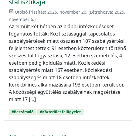
statisztikája
event_available
Utolsó frissítés:
2025. november 20.
(Létrehozva:
2025.
november 6.
)
Az elmúlt két hétben az alábbi intézkedéseket
foganatosították: Köztisztasággal kapcsolatos
szabálysértések miatt összesen 107 szabálysértési
feljelentést tettek: 91 esetben közterületen történő
szeszesital fogyasztása, 12 esetben szemetelés, 4
esetben pedig koldulás miatt. Közlekedési
szabálysértés miatt 167 esetben, közlekedési
szabályszegés miatt 18 esetben intézkedtek.
Kerékbilincs alkalmazására 193 esetben került sor.
A közösségi együttélés szabályainak megsértése
miatt 17 […]
#Beszámoló
#Közterület felügyelet