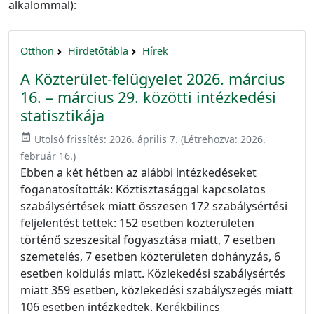
alkalommal):
Otthon
Hirdetőtábla
Hírek
A Közterület-felügyelet 2026. március
16. – március 29. közötti intézkedési
statisztikája
event_available
Utolsó frissítés:
2026. április 7.
(Létrehozva:
2026.
február 16.
)
Ebben a két hétben az alábbi intézkedéseket
foganatosították: Köztisztasággal kapcsolatos
szabálysértések miatt összesen 172 szabálysértési
feljelentést tettek: 152 esetben közterületen
történő szeszesital fogyasztása miatt, 7 esetben
szemetelés, 7 esetben közterületen dohányzás, 6
esetben koldulás miatt. Közlekedési szabálysértés
miatt 359 esetben, közlekedési szabályszegés miatt
106 esetben intézkedtek. Kerékbilincs