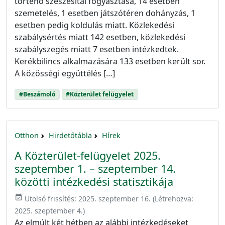
történő szeszesital fogyasztása, 14 esetben
szemetelés, 1 esetben játszótéren dohányzás, 1
esetben pedig koldulás miatt. Közlekedési
szabálysértés miatt 142 esetben, közlekedési
szabályszegés miatt 7 esetben intézkedtek.
Kerékbilincs alkalmazására 133 esetben került sor.
A közösségi együttélés […]
#Beszámoló
#Közterület felügyelet
Otthon
Hirdetőtábla
Hírek
A Közterület-felügyelet 2025.
szeptember 1. – szeptember 14.
közötti intézkedési statisztikája
event_available
Utolsó frissítés:
2025. szeptember 16.
(Létrehozva:
2025. szeptember 4.
)
Az elmúlt két hétben az alábbi intézkedéseket