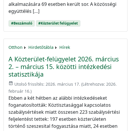
alkalmazására 69 esetben került sor. A közösségi
együttélés […]
#Beszámoló
#Közterület felügyelet
Otthon
Hirdetőtábla
Hírek
A Közterület-felügyelet 2026. március
2. – március 15. közötti intézkedési
statisztikája
event_available
Utolsó frissítés:
2026. március 17.
(Létrehozva:
2026.
február 16.
)
Ebben a két hétben az alábbi intézkedéseket
foganatosították: Köztisztasággal kapcsolatos
szabálysértések miatt összesen 223 szabálysértési
feljelentést tettek: 197 esetben közterületen
történő szeszesital fogyasztása miatt, 24 esetben