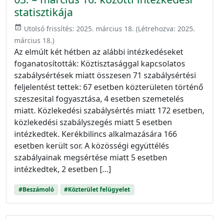
statisztikája
event_available
Utolsó frissítés:
2025. március 18.
(Létrehozva:
2025.
március 18.
)
Az elmúlt két hétben az alábbi intézkedéseket
foganatosították: Köztisztasággal kapcsolatos
szabálysértések miatt összesen 71 szabálysértési
feljelentést tettek: 67 esetben közterületen történő
szeszesital fogyasztása, 4 esetben szemetelés
miatt. Közlekedési szabálysértés miatt 172 esetben,
közlekedési szabályszegés miatt 5 esetben
intézkedtek. Kerékbilincs alkalmazására 166
esetben került sor. A közösségi együttélés
szabályainak megsértése miatt 5 esetben
intézkedtek, 2 esetben […]
#Beszámoló
#Közterület felügyelet