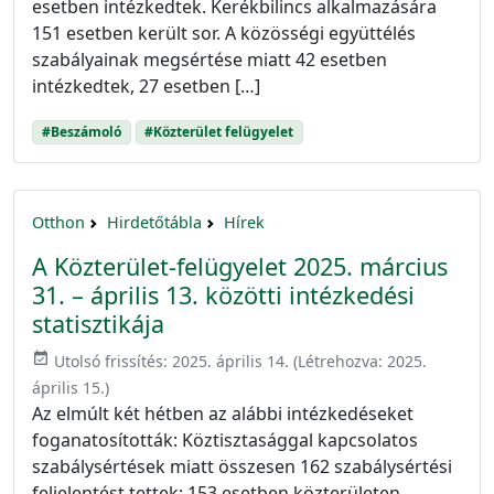
esetben intézkedtek. Kerékbilincs alkalmazására
151 esetben került sor. A közösségi együttélés
szabályainak megsértése miatt 42 esetben
intézkedtek, 27 esetben […]
#Beszámoló
#Közterület felügyelet
Otthon
Hirdetőtábla
Hírek
A Közterület-felügyelet 2025. március
31. – április 13. közötti intézkedési
statisztikája
event_available
Utolsó frissítés:
2025. április 14.
(Létrehozva:
2025.
április 15.
)
Az elmúlt két hétben az alábbi intézkedéseket
foganatosították: Köztisztasággal kapcsolatos
szabálysértések miatt összesen 162 szabálysértési
feljelentést tettek: 153 esetben közterületen