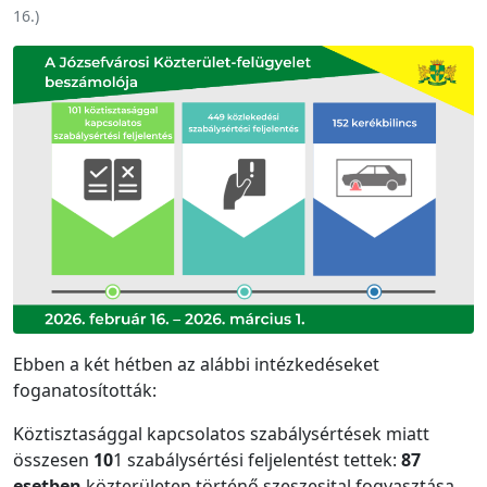
16.
)
Ebben a két hétben az alábbi intézkedéseket
foganatosították:
Köztisztasággal kapcsolatos szabálysértések miatt
összesen
10
1 szabálysértési feljelentést tettek:
87
esetben
közterületen történő szeszesital fogyasztása