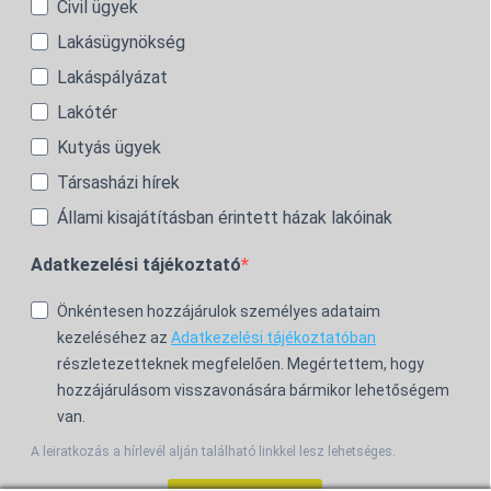
Civil ügyek
Lakásügynökség
Lakáspályázat
Lakótér
Kutyás ügyek
Társasházi hírek
Állami kisajátításban érintett házak lakóinak
Adatkezelési tájékoztató
Önkéntesen hozzájárulok személyes adataim
kezeléséhez az
Adatkezelési tájékoztatóban
részletezetteknek megfelelően. Megértettem, hogy
hozzájárulásom visszavonására bármikor lehetőségem
van.
A leiratkozás a hírlevél alján található linkkel lesz lehetséges.