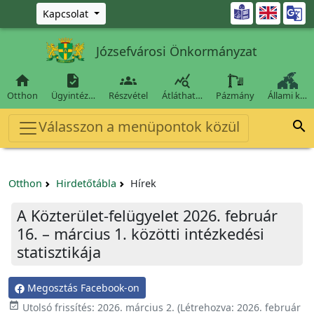
Ugrás a fő tartalomra

Kapcsolat
Józsefvárosi Önkormányzat




Otthon
Ügyintéz…
Részvétel
Átláthat…
Pázmány
Állami k…
Válasszon a menüpontok közül

Otthon
Hirdetőtábla
Hírek
A Közterület-felügyelet 2026. február
16. – március 1. közötti intézkedési
statisztikája
Megosztás Facebook-on

Utolsó frissítés:
2026. március 2.
(Létrehozva:
2026. február