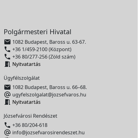
Polgármesteri Hivatal

1082 Budapest, Baross u. 63-67.

+36 1/459-2100 (Központ)

+36 80/277-256 (Zöld szám)

Nyitvatartás
Ügyfélszolgálat

1082 Budapest, Baross u. 66–68.

ugyfelszolgalat@jozsefvaros.hu

Nyitvatartás
Józsefvárosi Rendészet

+36 80/204-618

info@jozsefvarosirendeszet.hu