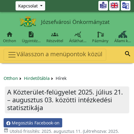
Ugrás a fő tartalomra

Kapcsolat
Józsefvárosi Önkormányzat




Otthon
Ügyintéz…
Részvétel
Átláthat…
Pázmány
Állami k…
Válasszon a menüpontok közül

Otthon
Hirdetőtábla
Hírek
A Közterület-felügyelet 2025. július 21.
– augusztus 03. közötti intézkedési
statisztikája
Megosztás Facebook-on

Utolsó frissítés:
2025. augusztus 11.
(Létrehozva:
2025.