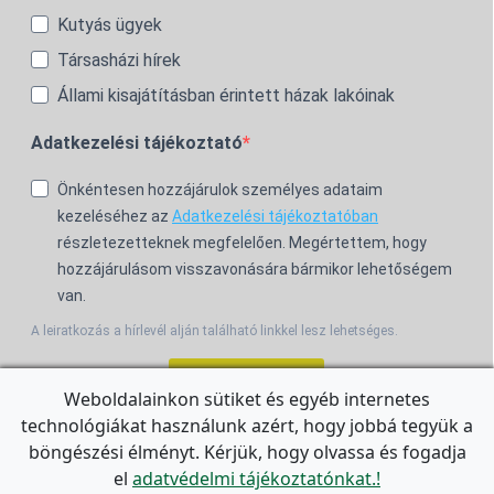
Kutyás ügyek
Társasházi hírek
Állami kisajátításban érintett házak lakóinak
Adatkezelési tájékoztató
Önkéntesen hozzájárulok személyes adataim
kezeléséhez az
Adatkezelési tájékoztatóban
részletezetteknek megfelelően. Megértettem, hogy
hozzájárulásom visszavonására bármikor lehetőségem
van.
A leiratkozás a hírlevél alján található linkkel lesz lehetséges.
Feliratkozom!
Weboldalainkon sütiket és egyéb internetes
technológiákat használunk azért, hogy jobbá tegyük a
For the English Newsletter, click
HERE.
böngészési élményt. Kérjük, hogy olvassa és fogadja
el
adatvédelmi tájékoztatónkat.!
