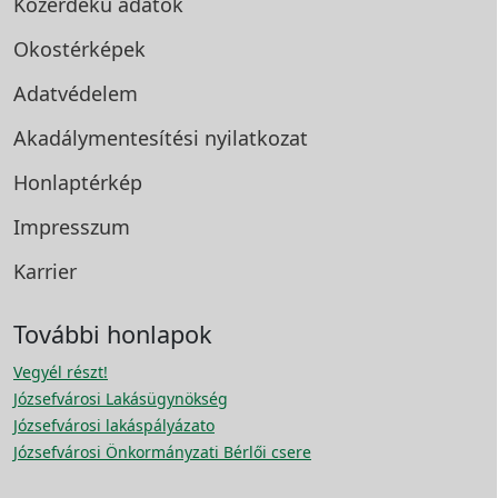
Közérdekű adatok
Okostérképek
Adatvédelem
Akadálymentesítési
nyilatkozat
Honlaptérkép
Impresszum
Karrier
További honlapok
Vegyél részt!
Józsefvárosi Lakásügynökség
Józsefvárosi lakáspályázato
Józsefvárosi Önkormányzati Bérlői csere