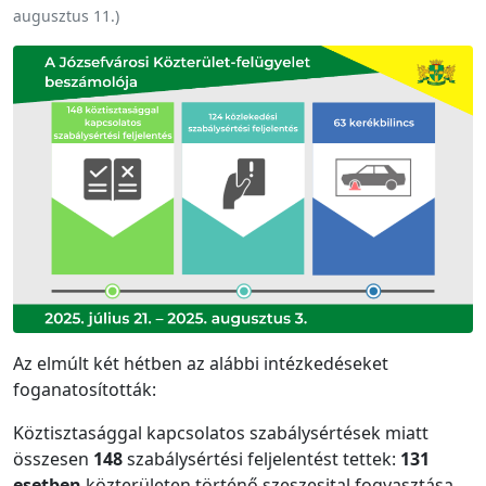
augusztus 11.
)
Az elmúlt két hétben az alábbi intézkedéseket
foganatosították:
Köztisztasággal kapcsolatos szabálysértések miatt
összesen
148
szabálysértési feljelentést tettek:
131
esetben
közterületen történő szeszesital fogyasztása,